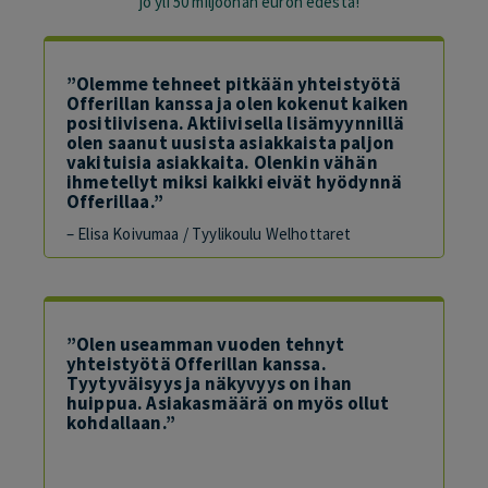
jo yli 50 miljoonan euron edestä!
”Olemme tehneet pitkään yhteistyötä
Offerillan kanssa ja olen kokenut kaiken
positiivisena. Aktiivisella lisämyynnillä
olen saanut uusista asiakkaista paljon
vakituisia asiakkaita. Olenkin vähän
ihmetellyt miksi kaikki eivät hyödynnä
Offerillaa.”
– Elisa Koivumaa / Tyylikoulu Welhottaret
”Olen useamman vuoden tehnyt
yhteistyötä Offerillan kanssa.
Tyytyväisyys ja näkyvyys on ihan
huippua. Asiakasmäärä on myös ollut
kohdallaan.”