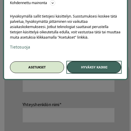
Kohdennettu mainonta
Hyväksymällä sallit tietojesi käsittelyn. Suostumuksesi koskee tätä
palvelua, hyväksymättä jättäminen voi vaikuttaa
asiakaskokemukseesi. Jotkut teknologiat saattavat perustella
tietojen käsittelyä oikeutetulla edulla, voit vastustaa tätä tai muuttaa
muita asetuksia klikkaamalla "Asetukset" linkkiä.
Tietosuoja
Myyntijohtaja
050 469 8987
iiro@offerilla.com
ASETUKSET
HYVÄKSY KAIKKI
Yrityksen nimi
Yhteyshenkilön nimi*