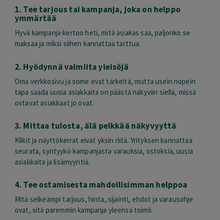
1. Tee tarjous tai kampanja, joka on helppo
ymmärtää
Hyvä kampanja kertoo heti, mitä asiakas saa, paljonko se
maksaa ja miksi siihen kannattaa tarttua.
2. Hyödynnä valmiita yleisöjä
Oma verkkosivu ja some ovat tärkeitä, mutta usein nopein
tapa saada uusia asiakkaita on päästä näkyviin siellä, missä
ostavat asiakkaat jo ovat.
3. Mittaa tulosta, älä pelkkää näkyvyyttä
Klikit ja näyttökerrat eivät yksin riitä. Yrityksen kannattaa
seurata, syntyykö kampanjasta varauksia, ostoksia, uusia
asiakkaita ja lisämyyntiä.
4. Tee ostamisesta mahdollisimman helppoa
Mitä selkeämpi tarjous, hinta, sijainti, ehdot ja varausohje
ovat, sitä paremmin kampanja yleensä toimii.