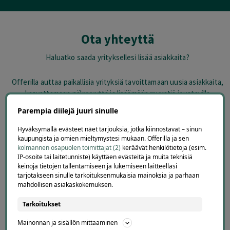
Ota yhteyttä
Haluatko saada yrityksellesi lisää asiakkaita?
Offerilla auttaa paikallisia yrityksiä tavoittamaan uusia asiakkaita,
kasvattamaan näkyvyyttä ja lisäämään myyntiä joustavilla
kampanjamalleilla. Jätä yhteystietosi, niin keskustellaan, millainen
Parempia diilejä juuri sinulle
kampanja voisi toimia juuri sinun yrityksellesi.
Hyväksymällä evästeet näet tarjouksia, jotka kiinnostavat – sinun
kaupungista ja omien mieltymystesi mukaan. Offerilla ja sen
kolmannen osapuolen toimittajat (2)
keräävät henkilötietoja (esim.
IP-osoite tai laitetunniste) käyttäen evästeitä ja muita teknisiä
keinoja tietojen tallentamiseen ja lukemiseen laitteellasi
tarjotakseen sinulle tarkoituksenmukaisia mainoksia ja parhaan
mahdollisen asiakaskokemuksen.
Tarkoitukset
Mainonnan ja sisällön mittaaminen