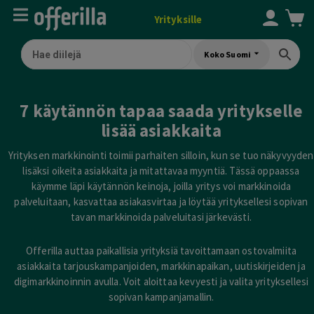
Yrityksille
Koko Suomi
7 käytännön tapaa saada yritykselle
lisää asiakkaita
Yrityksen markkinointi toimii parhaiten silloin, kun se tuo näkyvyyden
lisäksi oikeita asiakkaita ja mitattavaa myyntiä. Tässä oppaassa
käymme läpi käytännön keinoja, joilla yritys voi markkinoida
palveluitaan, kasvattaa asiakasvirtaa ja löytää yrityksellesi sopivan
tavan markkinoida palveluitasi järkevästi.
Offerilla auttaa paikallisia yrityksiä tavoittamaan ostovalmiita
asiakkaita tarjouskampanjoiden, markkinapaikan, uutiskirjeiden ja
digimarkkinoinnin avulla. Voit aloittaa kevyesti ja valita yrityksellesi
sopivan kampanjamallin.