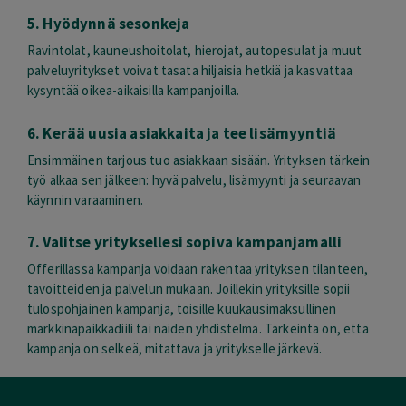
5. Hyödynnä sesonkeja
Ravintolat, kauneushoitolat, hierojat, autopesulat ja muut
palveluyritykset voivat tasata hiljaisia hetkiä ja kasvattaa
kysyntää oikea-aikaisilla kampanjoilla.
6. Kerää uusia asiakkaita ja tee lisämyyntiä
Ensimmäinen tarjous tuo asiakkaan sisään. Yrityksen tärkein
työ alkaa sen jälkeen: hyvä palvelu, lisämyynti ja seuraavan
käynnin varaaminen.
7. Valitse yrityksellesi sopiva kampanjamalli
Offerillassa kampanja voidaan rakentaa yrityksen tilanteen,
tavoitteiden ja palvelun mukaan. Joillekin yrityksille sopii
tulospohjainen kampanja, toisille kuukausimaksullinen
markkinapaikkadiili tai näiden yhdistelmä. Tärkeintä on, että
kampanja on selkeä, mitattava ja yritykselle järkevä.