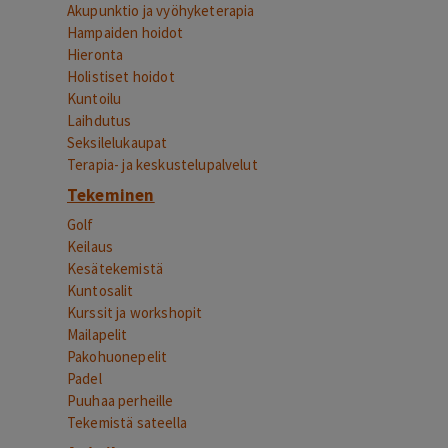
Akupunktio ja vyöhyketerapia
Hampaiden hoidot
Hieronta
Holistiset hoidot
Kuntoilu
Laihdutus
Seksilelukaupat
Terapia- ja keskustelupalvelut
Tekeminen
Golf
Keilaus
Kesätekemistä
Kuntosalit
Kurssit ja workshopit
Mailapelit
Pakohuonepelit
Padel
Puuhaa perheille
Tekemistä sateella