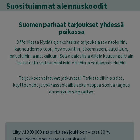
Suosituimmat alennuskoodit
Suomen parhaat tarjoukset yhdessä
paikassa
Offerillasta löydät ajankohtaisia tarjouksia ravintoloihin,
kauneudenhoitoon, hyvinvointiin, tekemiseen, autoiluun,
palveluihin ja matkailuun. Selaa paikallisia diilejä kaupungeittain
tai tutustu valtakunnallisiin etuihin ja verkkopalveluihin.
Tarjoukset vaihtuvat jatkuvasti. Tarkista diilin sisältö,
käyttöehdot ja voimassaoloaika sekä nappaa sopiva tarjous
ennen kuin se päättyy.
Liity yli 300 000 sisäpiiriläisen joukkoon – saat 10 %
alennuskoodin seuraavaan ostokseesi