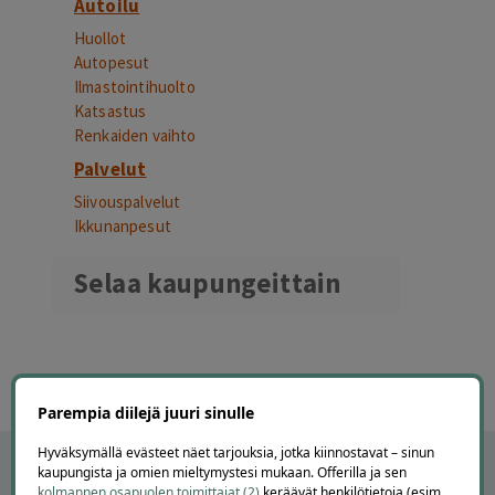
Autoilu
Huollot
Autopesut
Ilmastointihuolto
Katsastus
Renkaiden vaihto
Palvelut
Siivouspalvelut
Ikkunanpesut
Selaa kaupungeittain
Usein kysyttyä Offerillasta
Parempia diilejä juuri sinulle
Hyväksymällä evästeet näet tarjouksia, jotka kiinnostavat – sinun
kaupungista ja omien mieltymystesi mukaan. Offerilla ja sen
kolmannen osapuolen toimittajat (2)
keräävät henkilötietoja (esim.