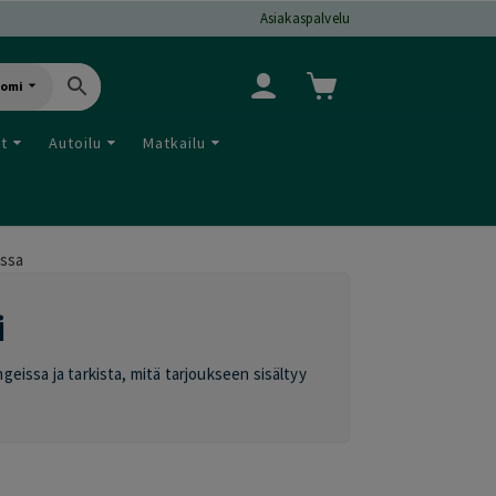
Asiakaspalvelu
uomi
ut
Autoilu
Matkailu
ssa
i
geissa ja tarkista, mitä tarjoukseen sisältyy