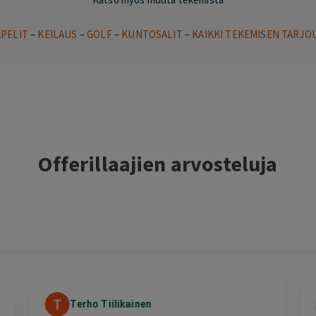
APELIT
–
KEILAUS
–
GOLF
–
KUNTOSALIT
–
KAIKKI TEKEMISEN TARJO
Offerillaajien arvosteluja
Terho Tiilikainen