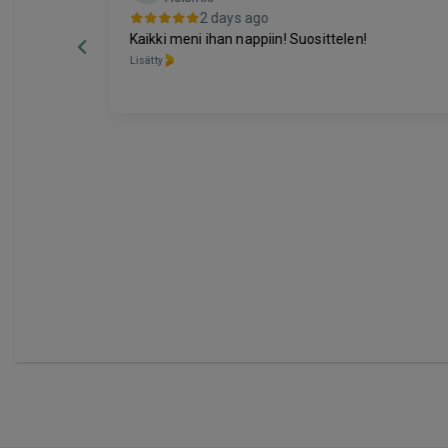
2 days ago
Kaikki meni ihan nappiin! Suosittelen!
Lisätty
Page
6
of
60