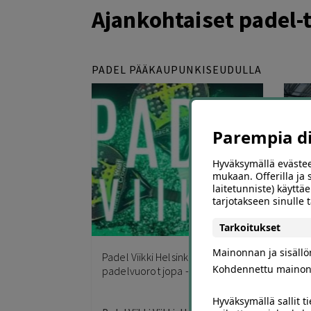
Ajankohtaiset padel
PADEL PÄÄKAUPUNKISEUDULLA
Parempia dii
Hyväksymällä evästee
mukaan. Offerilla ja
laitetunniste) käyttäe
tarjotakseen sinulle
35
Tarkoitukset
Mainonnan ja sisäll
Padel Viikki Helsinki –
Tar
Kohdennettu mainon
padelvuorot jopa -50 %
Esp
Hyväksymällä sallit t