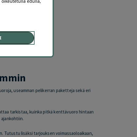
 oikeutetulla edulla,
I
semmin
lvuoroja, useamman pelikerran paketteja sekä eri
attaa tarkistaa, kuinka pitkä kenttävuoro hintaan
 ajankohtiin.
en. Tutustu lisäksi tarjouksen voimassaoloaikaan,