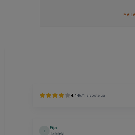
MAIL
4.1
4671
arvostelua
Eija
E
Helsinki