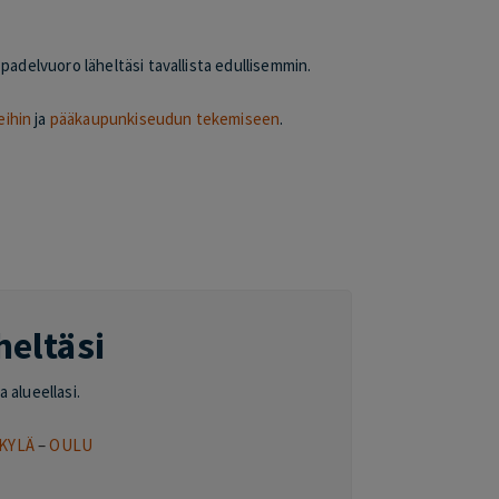
padelvuoro läheltäsi tavallista edullisemmin.
eihin
ja
pääkaupunkiseudun tekemiseen
.
heltäsi
a alueellasi.
KYLÄ
–
OULU