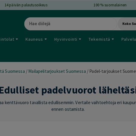
14
päivän palautusoikeus
100 % suomalainen
Koko S
intolat
Kauneus
Hyvinvointi
Tekemistä
Palvel
tä Suomessa
/
Mailapelitarjoukset Suomessa
/
Padel-tarjoukset Suome
Edulliset padelvuorot läheltäs
a kenttävuoro tavallista edullisemmin. Vertaile vaihtoehtoja eri kaupun
ennen ostamista.