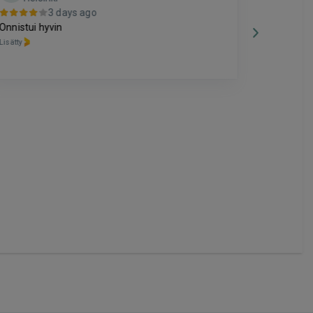
3 days ago
Hyvä
Onnistui hyvin
Lisätty
Lisätty