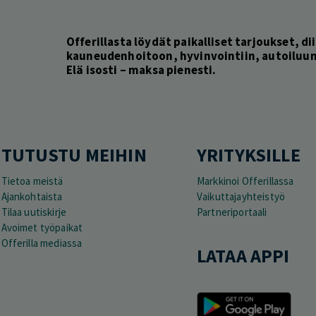
Offerillasta löydät paikalliset tarjoukset, dii
kauneudenhoitoon, hyvinvointiin, autoiluun 
Elä isosti – maksa pienesti.
TUTUSTU MEIHIN
YRITYKSILLE
Tietoa meistä
Markkinoi Offerillassa
Ajankohtaista
Vaikuttajayhteistyö
Tilaa uutiskirje
Partneriportaali
Avoimet työpaikat
Offerilla mediassa
LATAA APPI