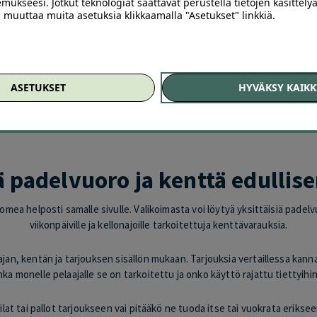
ga Arena Ullanmäki, Espoo
mukseesi. Jotkut teknologiat saattavat perustella tietojen käsittelyä
ai muuttaa muita asetuksia klikkaamalla "Asetukset" linkkiä.
,00
€
20
,00
€
ASETUKSET
HYVÄKSY KAIKK
 padelvuoro ja kenttä edulli
Suomea helposti samalle sivulle. Valikoimasta voi löytyä yksittäisiä pade
viikonpäiville ja kellonajoille tarkoitettuja kenttävarauksia.
jan, kentän ja tarjouksen sisällön mukaan. Tarjouksia vertaillessa kann
inka monelle pelaajalle se on tarkoitettu ja onko käyttö rajattu tiettyihin
at tai pallot tarjoukseen vai pitääkö ne tuoda itse tai vuokrata erikse