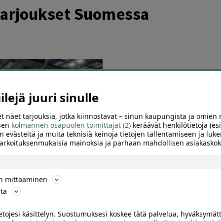
-tarjoukset Suomessa
lejä juuri sinulle
t näet tarjouksia, jotka kiinnostavat – sinun kaupungista ja omien 
 sen
kolmannen osapuolen toimittajat (2)
keräävät henkilötietoja (esi
n evästeitä ja muita teknisiä keinoja tietojen tallentamiseen ja luke
 tarkoituksenmukaisia mainoksia ja parhaan mahdollisen asiakask
14
ön mittaaminen
ga Arena – tunnin padelvuoro
ta
oossa alk. 20 €
ietojesi käsittelyn. Suostumuksesi koskee tätä palvelua, hyväksymät