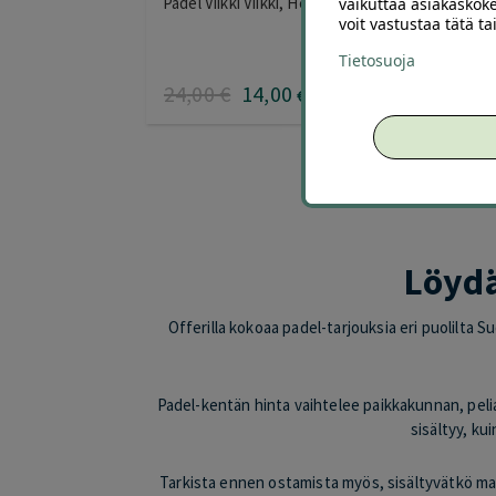
Padel Viikki Viikki, Helsinki
Tar
vaikuttaa asiakaskoke
voit vastustaa tätä t
Tietosuoja
24
,00
€
14
,00
28
€
Löydä
Offerilla kokoaa padel-tarjouksia eri puolilta 
Padel-kentän hinta vaihtelee paikkakunnan, pelia
sisältyy, ku
Tarkista ennen ostamista myös, sisältyvätkö mail