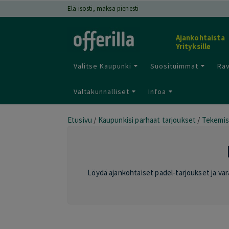
Elä isosti, maksa pienesti
Ajankohtaista
Yrityksille
Valitse Kaupunki
Suosituimmat
Rav
Valtakunnalliset
Infoa
Etusivu
/
Kaupunkisi parhaat tarjoukset
/
Tekemis
Löydä ajankohtaiset padel-tarjoukset ja vara