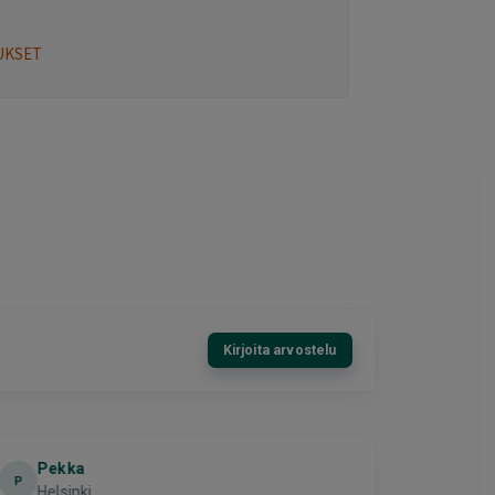
UKSET
Kirjoita arvostelu
Pekka
El
E
P
Helsinki