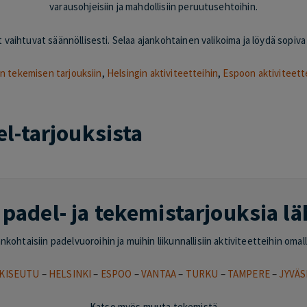
varausohjeisiin ja mahdollisiin peruutusehtoihin.
vaihtuvat säännöllisesti. Selaa ajankohtainen valikoima ja löydä sopiva 
n tekemisen tarjouksiin
,
Helsingin aktiviteetteihin
,
Espoon aktiviteett
l-tarjouksista
padel- ja tekemistarjouksia lä
kohtaisiin padelvuoroihin ja muihin liikunnallisiin aktiviteetteihin omall
KISEUTU
–
HELSINKI
–
ESPOO
–
VANTAA
–
TURKU
–
TAMPERE
–
JYVÄS
Katso myös muuta tekemistä