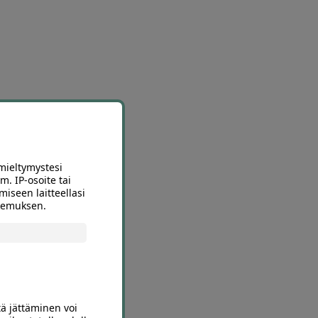
mieltymystesi
m. IP-osoite tai
miseen laitteellasi
okemuksen.
tä jättäminen voi