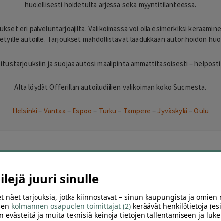
huolellisesti hoidetulta arjessa sekä myyntitilanteessa.
kset eri palveluntarjoajilta. Valikoimassa voi olla esimerkiksi keraamin
ytetyille autoille. Tarjoukset mahdollistavat laadukkaan autonhoidon hu
tustarjouksiin ja suojaa autosi maalipinta ammattitasoisesti – helposti
Alta löydät Offerillan autoiludiilien valikoiman koko Suomesta.
Helsinki
–
Vantaa
–
Espoo
–
Turku
–
Tampere
–
Jyväskylä
–
Oulu
nhuolto diilit
lejä juuri sinulle
t näet tarjouksia, jotka kiinnostavat – sinun kaupungista ja omien 
 sen
kolmannen osapuolen toimittajat (2)
keräävät henkilötietoja (esi
n evästeitä ja muita teknisiä keinoja tietojen tallentamiseen ja luke