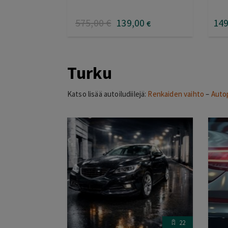
575
,00
€
139
,00
14
€
Turku
Katso lisää autoiludiilejä:
Renkaiden vaihto
–
Auto
22