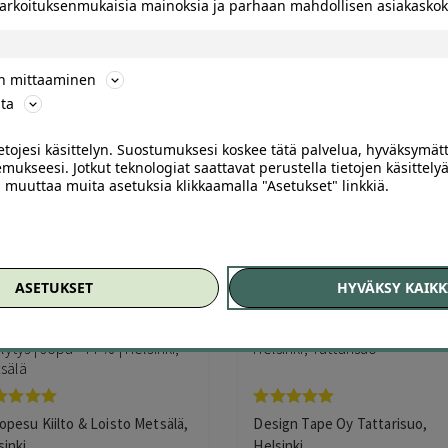
 tarkoituksenmukaisia mainoksia ja parhaan mahdollisen asiakask
nkaiden vaihto
–
Ruostesuojaus
–
Vahaus
ön mittaaminen
ta
ietojesi käsittelyn. Suostumuksesi koskee tätä palvelua, hyväksymät
mukseesi. Jotkut teknologiat saattavat perustella tietojen käsittelyä
ai muuttaa muita asetuksia klikkaamalla "Asetukset" linkkiä.
138
ASETUKSET
HYVÄKSY KAIKK
on käsinpesu, sisäpuhdistus,
Suojaa autosi maalipinta! – 1
yt- tai kovavahauksella tai
Nano pinnoite 12-36kk | -45 %
lytys | Jopa -44 % | Helsinki,
Helsinki, Tattarisuo
sälä
vostelu
Arvostelu
opesu Kiilto & Loisto Metsälä,
Design Tape Oy Tattarisuo,
tteesta:
tuotteesta:
sinki
Helsinki