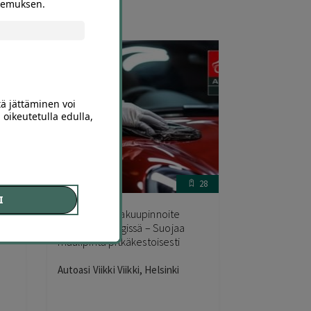
okemuksen.
tä jättäminen voi
 oikeutetulla edulla,
47
28
I
K
Keraaminen takuupinnoite
 |
autolle Helsingissä – Suojaa
maalipinta pitkäkestoisesti
Autoasi Viikki Viikki, Helsinki