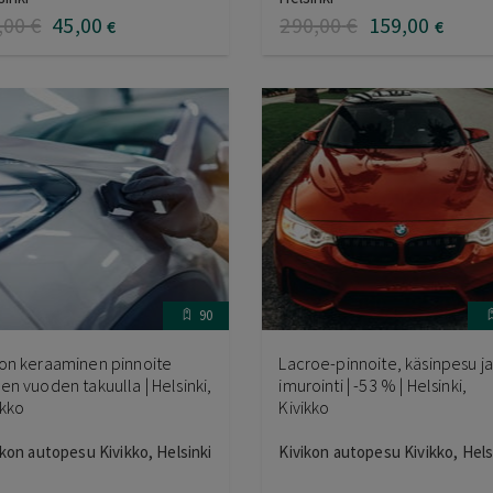
0
/ 5
5.00
/ 5
,00
€
45
,00
290
,00
€
159
,00
€
€
90
on keraaminen pinnoite
Lacroe-pinnoite, käsinpesu ja
en vuoden takuulla | Helsinki,
imurointi | -53 % | Helsinki,
ikko
Kivikko
ikon autopesu Kivikko, Helsinki
Kivikon autopesu Kivikko, Hels