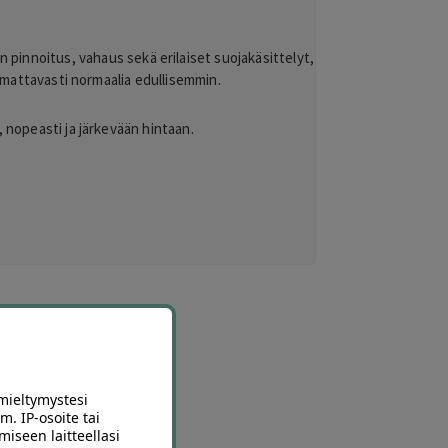
en pinnoitus, vahaus sekä erilaiset suojakäsittelyt,
omattavasti normaalia edullisemmin.
, nopeasti ja järkevään hintaan.
mieltymystesi
m. IP-osoite tai
miseen laitteellasi