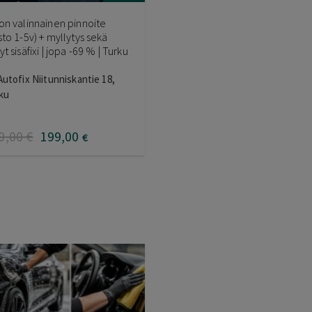
on valinnainen pinnoite
sto 1-5v) + myllytys sekä
t sisäfixi | jopa -69 % | Turku
Autofix Niitunniskantie 18,
ku
0
,00
€
199
,00
€