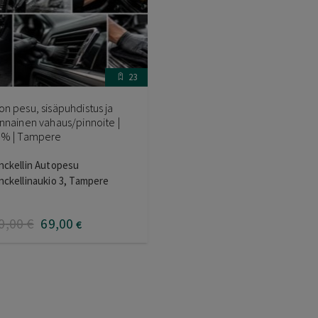
23
on pesu, sisäpuhdistus ja
innainen vahaus/pinnoite |
 % | Tampere
nckellin Autopesu
nckellinaukio 3, Tampere
0
,00
€
69
,00
€