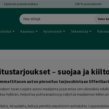
14
päivän palautusoikeus
100 % suomalainen
Koko S
intolat
Kauneus
Hyvinvointi
Tekemistä
Palvel
tustarjoukset – suojaa ja kiilto
mmattitason auton pinnoitus tarjoushintaan Offerillas
 helpon tavan suojata autosi maalipinta ja parantaa sen ulkonäköä edull
likaa hylkivän, helpottaa puhtaanapitoa ja säilyttää maalipinnan kiillon 
yltä, tiesuolalta, lialta ja pieniltä ympäristön rasituksilta. Lopputulok