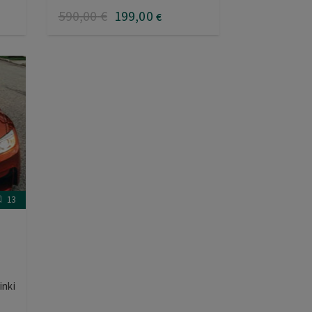
590
,00
€
199
,00
€
13
inki