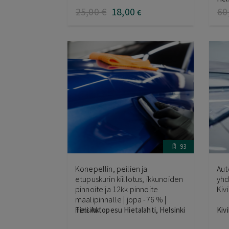
5.0
25
,00
€
18
,00
60
€
93
Konepellin, peilien ja
Aut
etupuskurin kiillotus, ikkunoiden
yhd
pinnoite ja 12kk pinnoite
Kiv
maalipinnalle | jopa -76 % |
Helsinki
Timi Autopesu Hietalahti, Helsinki
Kiv