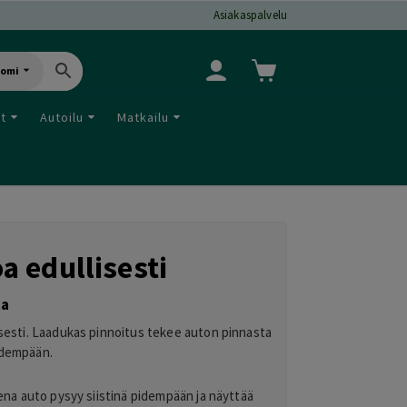
Asiakaspalvelu
uomi
ut
Autoilu
Matkailu
a edullisesti
ta
isesti. Laadukas pinnoitus tekee auton pinnasta
pidempään.
sena auto pysyy siistinä pidempään ja näyttää