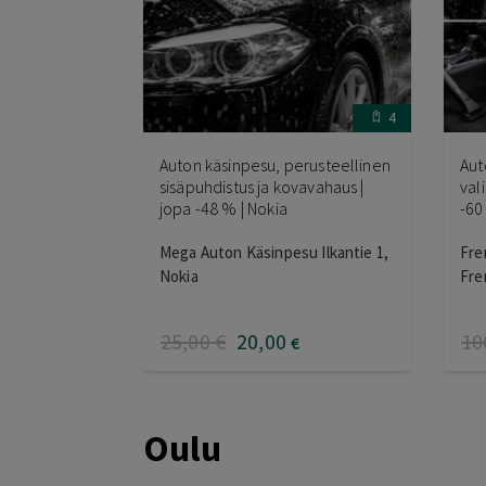
4
Auton käsinpesu, perusteellinen
Aut
sisäpuhdistus ja kovavahaus |
val
jopa -48 % | Nokia
-60
Mega Auton Käsinpesu Ilkantie 1,
Fre
Nokia
Fre
25
,00
€
20
,00
10
€
Oulu