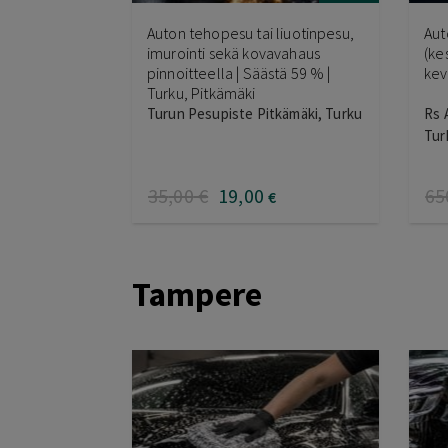
Auton tehopesu tai liuotinpesu,
Aut
imurointi sekä kovavahaus
(ke
pinnoitteella | Säästä 59 % |
kevy
Turku, Pitkämäki
Turun Pesupiste Pitkämäki, Turku
Rs 
Tur
35
,00
€
19
,00
65
€
Tampere