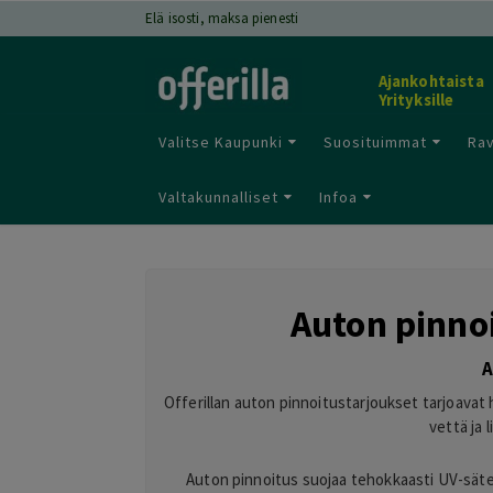
Elä isosti, maksa pienesti
Ajankohtaista
Yrityksille
Valitse Kaupunki
Suosituimmat
Rav
Valtakunnalliset
Infoa
Auton pinnoi
A
Offerillan auton pinnoitustarjoukset tarjoavat
vettä ja 
Auton pinnoitus suojaa tehokkaasti UV-säteil