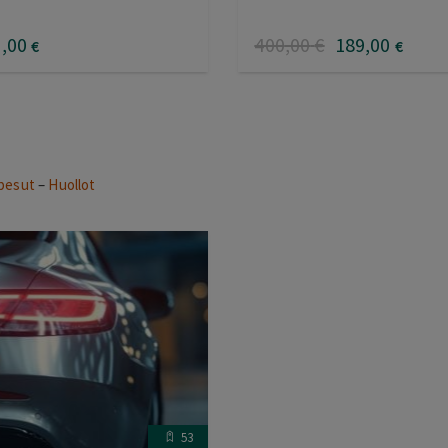
9
,00
400
,00
€
189
,00
€
€
pesut
–
Huollot
53