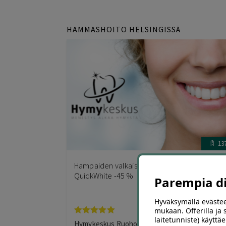
HAMMASHOITO HELSINGISSÄ
13
Hampaiden valkaisu Helsingissä – Hymykesku
QuickWhite -45 %
Parempia dii
Hyväksymällä evästee
mukaan. Offerilla ja
laitetunniste) käyttäe
Arvostelu
Hymykeskus Ruoholahti, Helsinki