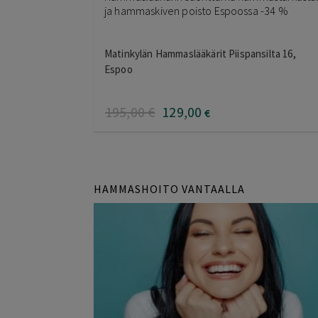
ja hammaskiven poisto Espoossa -34 %
Matinkylän Hammaslääkärit Piispansilta 16,
Espoo
195
,00
€
129
,00
€
HAMMASHOITO VANTAALLA