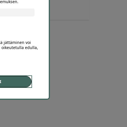
okemuksen.
3.325
,00
€
1.111
,00
€
tä jättäminen voi
 oikeutetulla edulla,
I