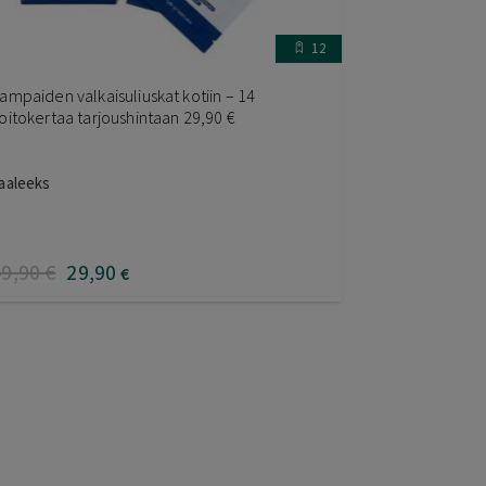
12
ampaiden valkaisuliuskat kotiin – 14
oitokertaa tarjoushintaan 29,90 €
aaleeks
49
,90
€
29
,90
€