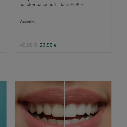
hoitokertaa tarjoushintaan 29,90 €
Vaaleeks
49
,90
€
29
,90
€