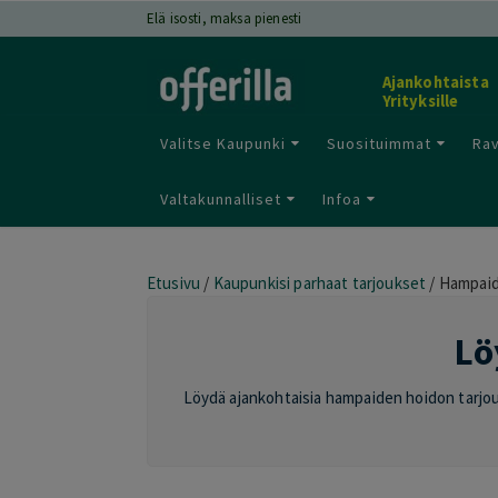
Elä isosti, maksa pienesti
Ajankohtaista
Yrityksille
Valitse Kaupunki
Suosituimmat
Rav
Valtakunnalliset
Infoa
Etusivu
/
Kaupunkisi parhaat tarjoukset
/
Hampaide
Lö
Löydä ajankohtaisia hampaiden hoidon tarjou