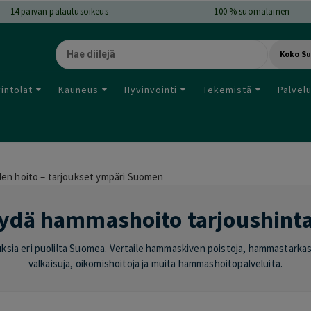
14
päivän palautusoikeus
100 % suomalainen
Koko S
intolat
Kauneus
Hyvinvointi
Tekemistä
Palvel
n hoito – tarjoukset ympäri Suomen
ydä hammashoito tarjoushint
ksia eri puolilta Suomea. Vertaile hammaskiven poistoja, hammastarkas
valkaisuja, oikomishoitoja ja muita hammashoitopalveluita.