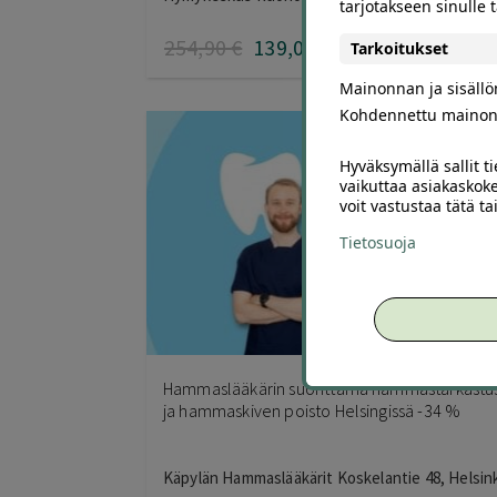
tarjotakseen sinulle
tuotteesta:
5.00
/ 5
254
,90
€
139
,00
€
Tarkoitukset
Mainonnan ja sisäll
Kohdennettu mainon
Hyväksymällä sallit t
vaikuttaa asiakaskoke
voit vastustaa tätä t
Tietosuoja
Hammaslääkärin suorittama hammastarkastu
ja hammaskiven poisto Helsingissä -34 %
Käpylän Hammaslääkärit Koskelantie 48, Helsink