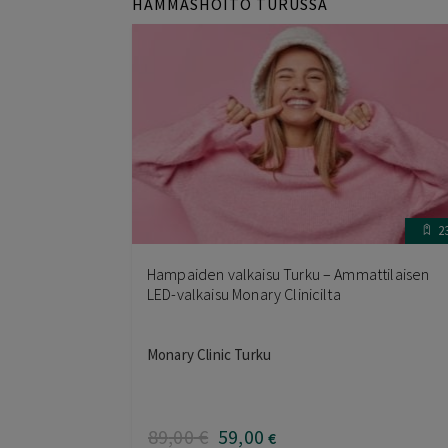
HAMMASHOITO TURUSSA
2
Hampaiden valkaisu Turku – Ammattilaisen
LED-valkaisu Monary Clinicilta
Monary Clinic Turku
89
,00
€
59
,00
€