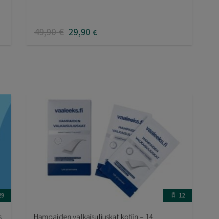
49
,90
€
29
,90
€
29
12
s
Hampaiden valkaisuliuskat kotiin – 14