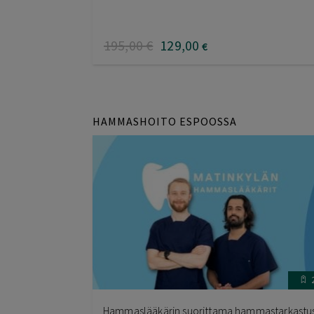
195
,00
€
129
,00
€
HAMMASHOITO ESPOOSSA
Hammaslääkärin suorittama hammastarkastu