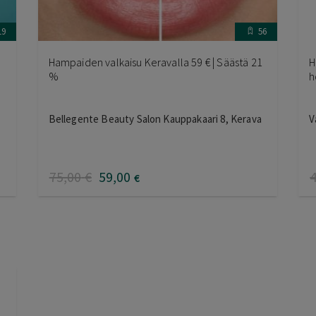
19
56
Hampaiden valkaisu Keravalla 59 € | Säästä 21
H
%
h
Bellegente Beauty Salon Kauppakaari 8, Kerava
V
75
,00
€
59
,00
€