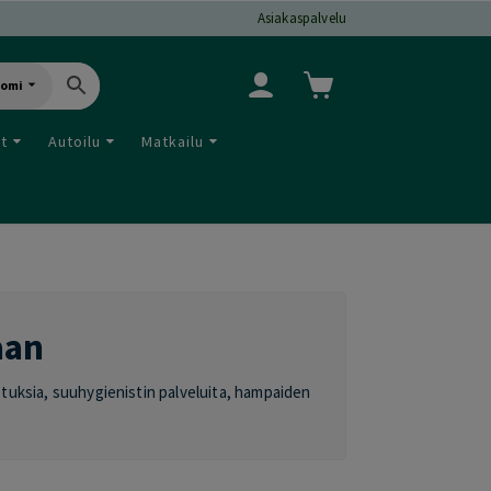
Asiakaspalvelu
uomi
ut
Autoilu
Matkailu
aan
tuksia, suuhygienistin palveluita, hampaiden