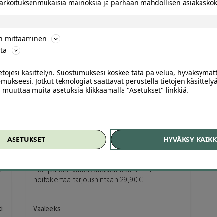
 tarkoituksenmukaisia mainoksia ja parhaan mahdollisen asiakask
tuotteesta:
Helsinki
3.00
/ 5
270
,00
€
89
,00
€
ön mittaaminen
ta
ietojesi käsittelyn. Suostumuksesi koskee tätä palvelua, hyväksymät
mukseesi. Jotkut teknologiat saattavat perustella tietojen käsittelyä
ai muuttaa muita asetuksia klikkaamalla "Asetukset" linkkiä.
ASETUKSET
HYVÄKSY KAIKK
24
12
s
Hampaiden valkaisuliuskat kotiin – 14
hoitokertaa tarjoushintaan 29,90 €
i
Vaaleeks