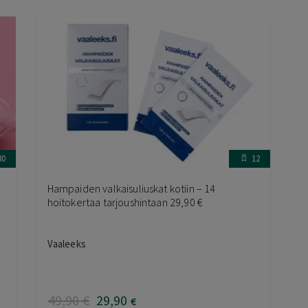
30
12
Hampaiden valkaisuliuskat kotiin – 14
hoitokertaa tarjoushintaan 29,90 €
Vaaleeks
49
,90
€
29
,90
€