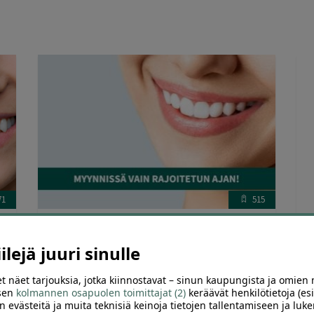
71
515
s
Hammaskiven poisto Helsingissä ja
H
hammastarkastus – Dentarium Kluuvi -67 %
S
lejä juuri sinulle
t näet tarjouksia, jotka kiinnostavat – sinun kaupungista ja omien 
H
 sen
kolmannen osapuolen toimittajat (2)
keräävät henkilötietoja (esi
H
n evästeitä ja muita teknisiä keinoja tietojen tallentamiseen ja luke
Arvostelu
Hammaslääkärikeskus Dentarium Oy Kluuvi,