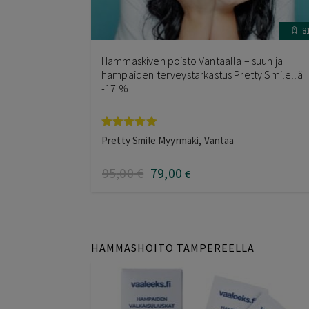
8
Hammaskiven poisto Vantaalla – suun ja
hampaiden terveystarkastus Pretty Smilellä
-17 %
Arvostelu
Pretty Smile Myyrmäki, Vantaa
tuotteesta:
5.00
/ 5
95
,00
€
79
,00
€
HAMMASHOITO TAMPEREELLA