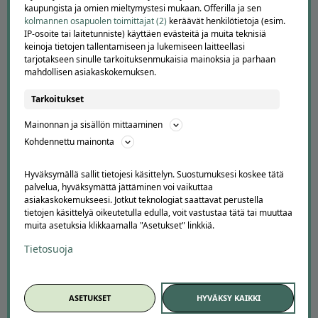
kaupungista ja omien mieltymystesi mukaan. Offerilla ja sen
Peruuta tilaus
kolmannen osapuolen toimittajat (2)
keräävät henkilötietoja (esim.
IP-osoite tai laitetunniste) käyttäen evästeitä ja muita teknisiä
Asiakaspalvelu
keinoja tietojen tallentamiseen ja lukemiseen laitteellasi
Kuinka Offerilla toimii
tarjotakseen sinulle tarkoituksenmukaisia mainoksia ja parhaan
Usein kysytyt kysymykset
mahdollisen asiakaskokemuksen.
Suosittele Offerillaa
Tarkoitukset
TUTUSTU MEIHIN
Mainonnan ja sisällön mittaaminen
Tietoa meistä
Kohdennettu mainonta
Ajankohtaista
Tilaa uutiskirje
Hyväksymällä sallit tietojesi käsittelyn. Suostumuksesi koskee tätä
Avoimet työpaikat
palvelua, hyväksymättä jättäminen voi vaikuttaa
Offerilla mediassa
asiakaskokemukseesi. Jotkut teknologiat saattavat perustella
tietojen käsittelyä oikeutetulla edulla, voit vastustaa tätä tai muuttaa
YRITYKSILLE
muita asetuksia klikkaamalla "Asetukset" linkkiä.
Tietosuoja
Markkinoi Offerillassa
Vaikuttajayhteistyö
Partneriportaali
ASETUKSET
HYVÄKSY KAIKKI