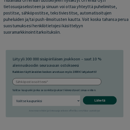
Tilaamalla Offerillan uutiskirjeen hyväksyt Offerilla Oy:n
tietosuojaselosteen ja sinuun voi ottaa yhteyttä puhelimitse,
postitse, sähköpostitse, tekstiviestitse, automatisoitujen
puheluiden ja/tai push-ilmoitusten kautta. Voit koska tahansa perua
suostumuksesi henkilötietojesi käsittelyyn
suoramarkkinointitarkoituksiin.
Liity yli 300 000 sisäpiiriläisen joukkoon – saat 10 %
alennuskoodin seuraavaan ostokseesi
Kaikkien täyttäneiden kesken arvotaan myös 1000 € lahjakortti!
Valitse kaupunki jonka sesonkitarjoukset kiinnostavat sinua eniten.
Lähetä
Arvonnan ehdot ja tietosuojaseloste: offerilla.com/tilaa-uutiskirje/