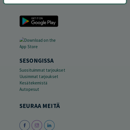
LATAA APPI
SESONGISSA
Suosituimmat tarjoukset
Uusimmat tarjoukset
Kesätekemistä
Autopesut
SEURAA MEITÄ