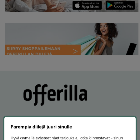
Parempia diilejä juuri sinulle
APUA JA NEUVOJA
Hyväksymällä evästeet näet tarjouksia, jotka kiinnostavat – sinun