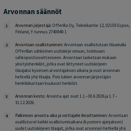
Arvonnan säännöt
Arvonnan järjestäjä:
Offerilla Oy, Tekniikantie 12, 02150 Espoo,
Finland, Y-tunnus 2740840-1
Arvontaan osallistuminen:
Arvontaan osallistutaan tilaamalla
Offerillan sähköinen uutiskirje omaan, toimivaan
sähköpostiosoitteeseen. Arvontaan lasketaan mukaan
yksityishenkilöt, jotka ovat liittyneet uutiskirjeen
tilaajaksi
kyseisen arvontajakson aikana
ja ovat arvonnan
hetkellä yhä tilaajia. Pois lukien arvonnan järjestäjän
henkilökuntaan kuuluvat henkilöt.
Arvonnan kesto:
Arvonta-ajat ovat 1.1.–30.6.2026 ja 1.7.–
31.12.2026.
Palkinnon arvonta-aika ja voittajalle ilmoittaminen:
Arvontaan
osallistuvat kaikki osallistumisaikana (kyseisen ajanjakson)
uudet uutiskirjeen tilaajat, jotka ovat arvonnan hetkellä yhä