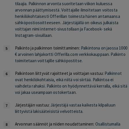
tilaajia.
Palkinnon arvonta suoritetaan viikon kuluessa
arvonnan päättymisestä.
Voittajalle ilmoitetaan voitosta
henkilökohtaisesti Offerillan toimesta hänen antamaansa
sähköpostiosoitteeseen. Järjestäjällä on oikeus julkaista
voittajan nimi internet-sivustollaan ja Facebook- sekä
Instagram-sivuillaan.
Palkinto ja palkinnon toimittaminen:
Palkintona on jaossa 1000
€ arvoinen lahjakortti Offerilla.com verkkokauppaan. Palkinto
toimitetaan voittajille sähköpostitse.
Palkintoon liittyvät rajoitteet ja voittajan vastuu:
Palkinnot
ovat henkilökohtaisia, eikä niitä voi siirtää. Palkintoa ei
vaihdeta rahaksi. Palkinto on hyödynnettävä
kerralla, eikä sitä
voi jakaa useampaan ostokertaan.
Järjestäjän vastuu:
Järjestäjä vastaa kaikesta kilpailuun
liittyvistä lakisääteisistä velvotteista.
Arvonnan säännöt ja niiden noudattaminen:
Osallistumalla