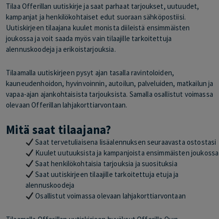
Tilaa Offerillan uutiskirje ja saat parhaat tarjoukset, uutuudet,
kampanjat ja henkilökohtaiset edut suoraan sähköpostiisi.
Uutiskirjeen tilaajana kuulet monista diileistä ensimmäisten
joukossa ja voit saada myös vain tilaajille tarkoitettuja
alennuskoodeja ja erikoistarjouksia.
Tilaamalla uutiskirjeen pysyt ajan tasalla ravintoloiden,
kauneudenhoidon, hyvinvoinnin, autoilun, palveluiden, matkailun ja
vapaa-ajan ajankohtaisista tarjouksista. Samalla osallistut voimassa
olevaan Offerillan lahjakorttiarvontaan.
Mitä saat tilaajana?
Saat tervetuliaisena lisäalennuksen seuraavasta ostostasi
Kuulet uutuuksista ja kampanjoista ensimmäisten joukossa
Saat henkilökohtaisia tarjouksia ja suosituksia
Saat uutiskirjeen tilaajille tarkoitettuja etuja ja
alennuskoodeja
Osallistut voimassa olevaan lahjakorttiarvontaan