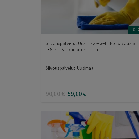
Siivouspalvelut Uusimaa – 3-4h kotisiivousta |
-38 % | Pääkaupunkiseutu
Siivouspalvelut Uusimaa
90
,00
€
59
,00
€