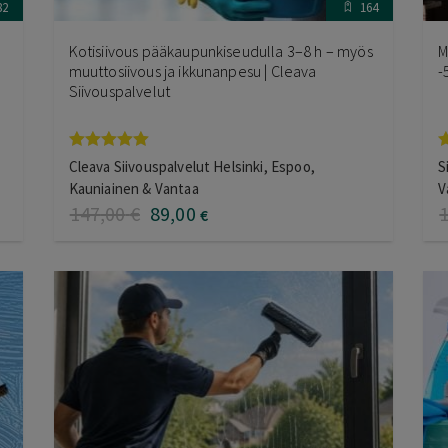
82
164
Kotisiivous pääkaupunkiseudulla 3–8 h – myös
M
muuttosiivous ja ikkunanpesu | Cleava
-
Siivouspalvelut
Arvostelu
A
Cleava Siivouspalvelut Helsinki, Espoo,
S
tuotteesta:
t
Kauniainen & Vantaa
V
5.00
/ 5
4
147
,00
€
89
,00
€