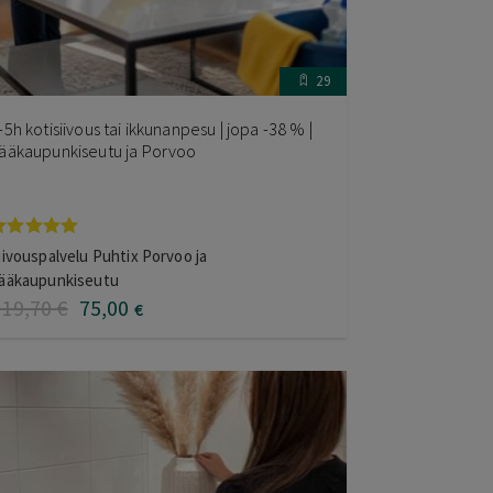
29
-5h kotisiivous tai ikkunanpesu | jopa -38 % |
ääkaupunkiseutu ja Porvoo
rvostelu
iivouspalvelu Puhtix Porvoo ja
uotteesta:
ääkaupunkiseutu
.00
/ 5
119
,70
€
75
,00
€