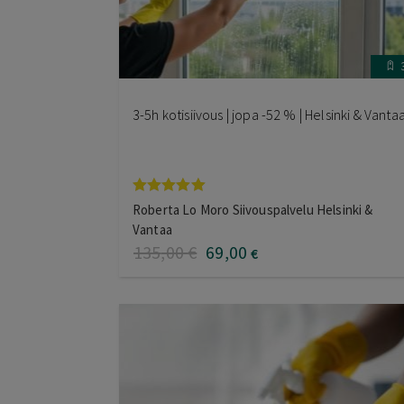
3-5h kotisiivous | jopa -52 % | Helsinki & Vanta
Arvostelu
Roberta Lo Moro Siivouspalvelu Helsinki &
tuotteesta:
Vantaa
5.00
/ 5
135
,00
€
69
,00
€