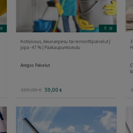
28
28
Kotisiivous, ikkunanpesu tai remonttipalvelut |
3
jopa -47 % | Pääkaupunkiseutu
H
Amigos Palvelut
C
V
109
,00
€
59
,00
€