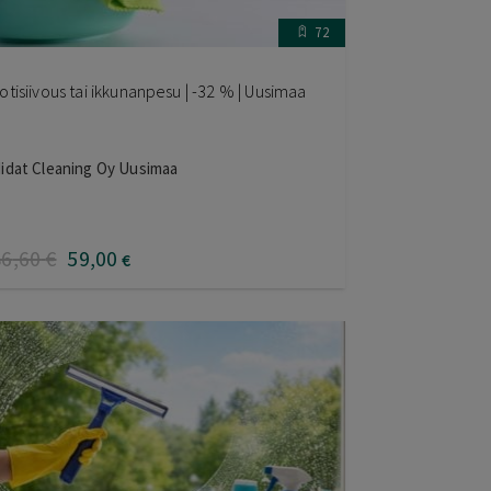
72
otisiivous tai ikkunanpesu | -32 % | Uusimaa
idat Cleaning Oy Uusimaa
86
,60
€
59
,00
€