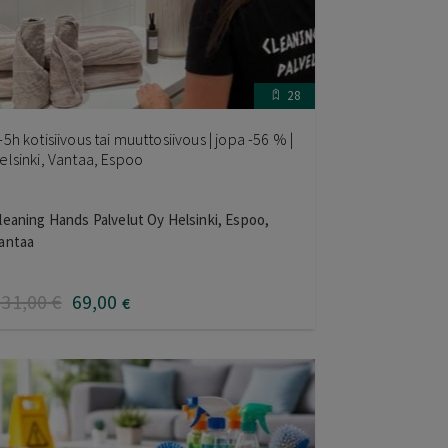
28
-5h kotisiivous tai muuttosiivous | jopa -56 % |
elsinki, Vantaa, Espoo
leaning Hands Palvelut Oy Helsinki, Espoo,
antaa
131
,00
€
69
,00
€