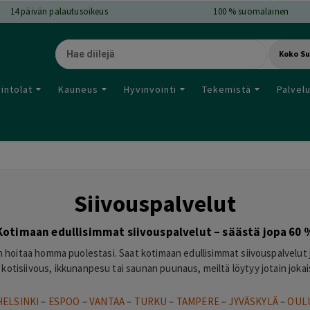
14
päivän palautusoikeus
100 % suomalainen
Koko S
intolat
Kauneus
Hyvinvointi
Tekemistä
Palvel
Siivouspalvelut
Kotimaan edullisimmat siivouspalvelut – säästä jopa 60 
n hoitaa homma puolestasi. Saat kotimaan edullisimmat siivouspalvelut j
 kotisiivous, ikkunanpesu tai saunan puunaus, meiltä löytyy jotain jok
HELSINKI
–
ESPOO
–
VANTAA
–
TURKU
–
TAMPERE
–
JYVÄSKYLÄ
–
OUL