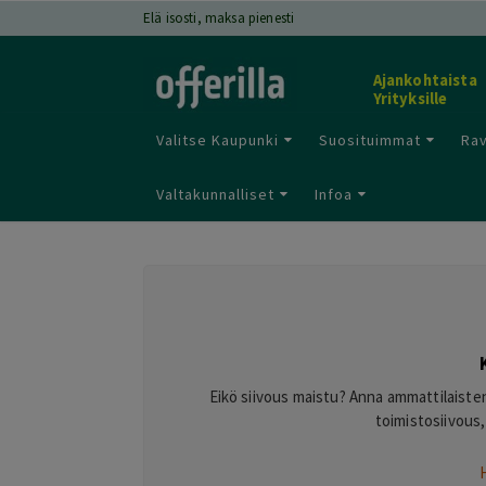
Elä isosti, maksa pienesti
Ajankohtaista
Yrityksille
Valitse Kaupunki
Suosituimmat
Rav
Valtakunnalliset
Infoa
Eikö siivous maistu? Anna ammattilaiste
toimistosiivous,