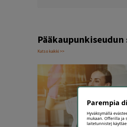
Pääkaupunkiseudun s
Katso kaikki >>
Parempia dii
Hyväksymällä evästee
mukaan. Offerilla ja
3
laitetunniste) käyttäe