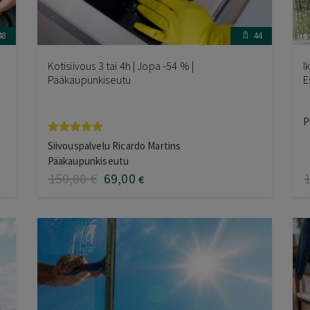
48
44
Kotisiivous 3 tai 4h | Jopa -54 % |
I
Pääkaupunkiseutu
E
P
Arvostelu
Siivouspalvelu Ricardo Martins
tuotteesta:
Pääkaupunkiseutu
5.00
/ 5
150
,00
€
69
,00
€