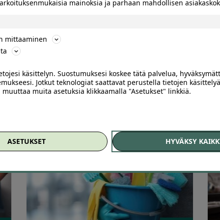
 tarkoituksenmukaisia mainoksia ja parhaan mahdollisen asiakask
Kotisiivous tai ikkunanpesu
K
pääkaupunkiseudulla – jopa -43 %
-
ön mittaaminen
ta
Arvostelu
A
Crystal Clear Cleaning Pääkaupunkiseutu
C
ietojesi käsittelyn. Suostumuksesi koskee tätä palvelua, hyväksymät
tuotteesta:
t
mukseesi. Jotkut teknologiat saattavat perustella tietojen käsittelyä
4.83
/ 5
4
ai muuttaa muita asetuksia klikkaamalla "Asetukset" linkkiä.
75
,30
€
49
,00
€
ASETUKSET
HYVÄKSY KAIKK