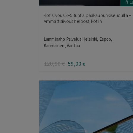
1
Kotisiivous 3–5 tuntia pääkaupunkiseudulla –
Ammattisiivous helposti kotiin
Lamminaho Palvelut Helsinki, Espoo,
Kauniainen, Vantaa
120
,90
€
59
,00
€