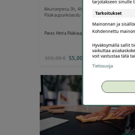
tarjotakseen sinulle
Ikkunanpesu 3h, 4h tai 5h | jopa -51 % |
Tarkoitukset
Pääkaupunkiseutu
Mainonnan ja sisäll
Kohdennettu mainon
Paras Hinta Pääkaupunkiseutu
Hyväksymällä sallit t
vaikuttaa asiakaskoke
voit vastustaa tätä t
105
,00
€
55
,00
€
Tietosuoja