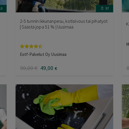
10
97
2-5 tunnin ikkunanpesu, kotisiivous tai pihatyöt
K
| Säästä jopa 51 % | Uusimaa
M
Arvostelu
Eotf-Palvelut Oy Uusimaa
tuotteesta:
4.40
/ 5
90
,00
€
49
,00
€