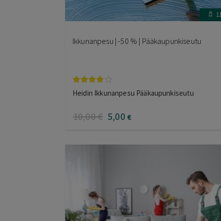
1
Ikkunanpesu | -50 % | Pääkaupunkiseutu
Arvostelu
Heidin Ikkunanpesu Pääkaupunkiseutu
tuotteesta:
4.00
/ 5
10
,00
€
5
,00
€