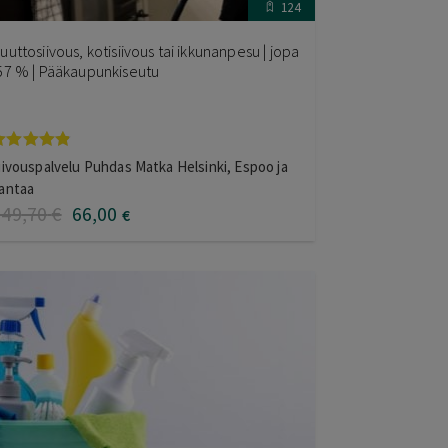
124
uuttosiivous, kotisiivous tai ikkunanpesu | jopa
57 % | Pääkaupunkiseutu
rvostelu
iivouspalvelu Puhdas Matka Helsinki, Espoo ja
uotteesta:
antaa
.75
/ 5
149
,70
€
66
,00
€