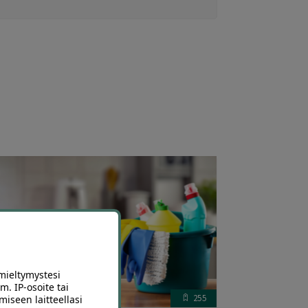
mieltymystesi
m. IP-osoite tai
255
miseen laitteellasi