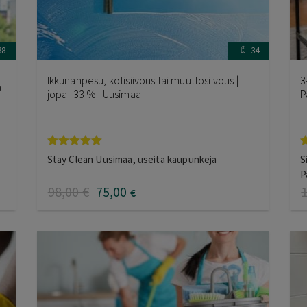
38
34
Ikkunanpesu, kotisiivous tai muuttosiivous |
3
a
jopa -33 % | Uusimaa
P
Arvostelu
A
Stay Clean Uusimaa, useita kaupunkeja
S
tuotteesta:
t
P
5.00
/ 5
5
98
,00
€
75
,00
€