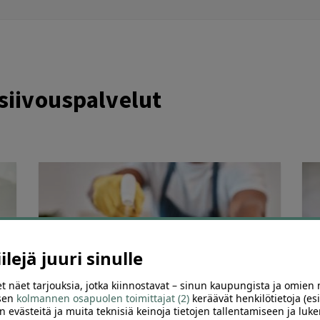
iivouspalvelut
lejä juuri sinulle
t näet tarjouksia, jotka kiinnostavat – sinun kaupungista ja omien 
 sen
kolmannen osapuolen toimittajat (2)
keräävät henkilötietoja (esi
62
334
n evästeitä ja muita teknisiä keinoja tietojen tallentamiseen ja luke