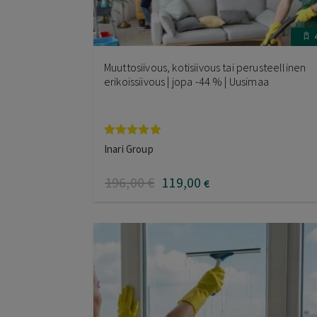
Muuttosiivous, kotisiivous tai perusteellinen
erikoissiivous | jopa -44 % | Uusimaa
Arvostelu
Inari Group
tuotteesta:
5.00
/ 5
196
,00
€
119
,00
€