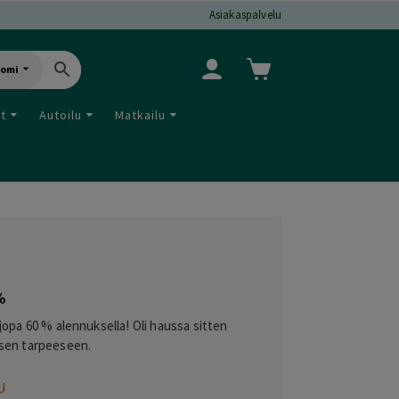
Asiakaspalvelu
uomi
ut
Autoilu
Matkailu
%
opa 60 % alennuksella! Oli haussa sitten
aisen tarpeeseen.
U