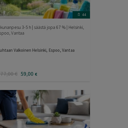
44
kkunanpesu 3-5 h | säästä jopa 67 % | Helsinki,
spoo, Vantaa
uhtaan Valkoinen Helsinki, Espoo, Vantaa
177
,00
€
59
,00
€