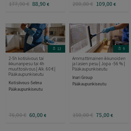
177
,90
€
88
,90
200
,80
€
109
,00
€
€
12
9
2-5h kotisiivous tai
Ammattimainen ikkunoiden
ikkunanpesu tai 4h
ja lasien pesu | Jopa -56 % |
muuttosiivous | Alk. 60 € |
Pääkaupunkiseutu
Pääkaupunkiseutu
Inari Group
Kotisiivous-Selma
Pääkaupunkiseutu
Pääkaupunkiseutu
76
,00
€
60
,00
150
,00
€
75
,00
€
€