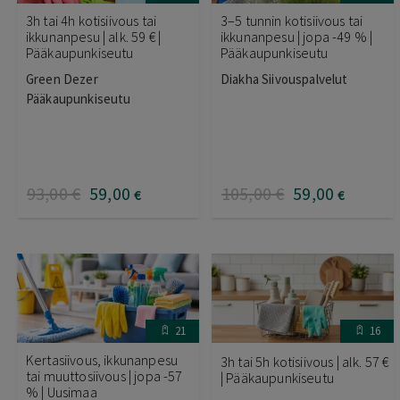
3h tai 4h kotisiivous tai
3–5 tunnin kotisiivous tai
ikkunanpesu | alk. 59 € |
ikkunanpesu | jopa -49 % |
Pääkaupunkiseutu
Pääkaupunkiseutu
Green Dezer
Diakha Siivouspalvelut
Pääkaupunkiseutu
93
,00
€
59
,00
105
,00
€
59
,00
€
€
21
16
Kertasiivous, ikkunanpesu
3h tai 5h kotisiivous | alk. 57 €
tai muuttosiivous | jopa -57
| Pääkaupunkiseutu
% | Uusimaa