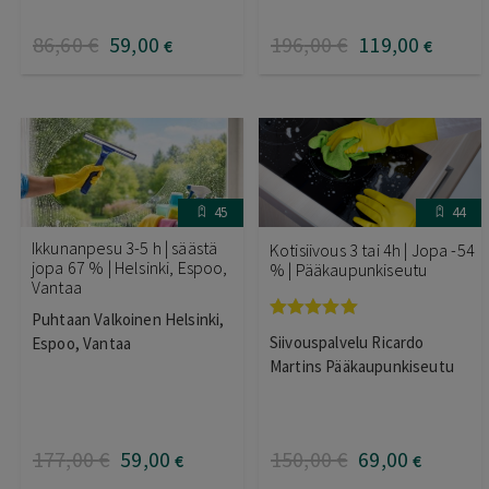
86
,60
€
59
,00
196
,00
€
119
,00
€
€
45
44
Ikkunanpesu 3-5 h | säästä
Kotisiivous 3 tai 4h | Jopa -54
jopa 67 % | Helsinki, Espoo,
% | Pääkaupunkiseutu
Vantaa
Puhtaan Valkoinen Helsinki,
Arvostelu
Siivouspalvelu Ricardo
Espoo, Vantaa
tuotteesta:
5.00
/ 5
Martins Pääkaupunkiseutu
177
,00
€
59
,00
150
,00
€
69
,00
€
€