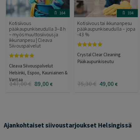
164
334
Kotisiivous
Kotisiivous tai ikkunanpesu
pääkaupunkiseudulla 3–8 h
pääkaupunkiseudulla – jopa
– myös muuttosiivous ja
-43 %
ikkunanpesu | Cleava
Siivouspalvelut
Arvostelu
Crystal Clear Cleaning
tuotteesta:
4.83
/ 5
Pääkaupunkiseutu
Arvostelu
Cleava Siivouspalvelut
tuotteesta:
5.00
/ 5
Helsinki, Espoo, Kauniainen &
Vantaa
147
,00
€
89
,00
75
,30
€
49
,00
€
€
Ajankohtaiset siivoustarjoukset Helsingissä