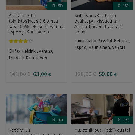
255
182
Kotisiivous tai
Kotisiivous 3–5 tuntia
toimistosiivous 3-6 tuntia |
pääkaupunkiseudulla –
jopa -55% | Helsinki, Vantaa,
Ammattisiivous helposti
Espoo ja Kauniainen
kotiin
Lamminaho Palvelut Helsinki,
Espoo, Kauniainen, Vantaa
Arvostelu
Cliifax Helsinki, Vantaa,
tuotteesta:
4.00
/ 5
Espoo ja Kauniainen
141
,00
€
63
,00
120
,90
€
59
,00
€
€
164
125
Kotisiivous
Muuttosiivous, kotisiivous tai