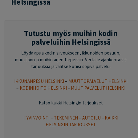
Helsingissä
Tutustu myös muihin kodin
palveluihin Helsingissä
Löydä apua kodin siivoukseen, ikkunoiden pesuun,
muuttoon ja muihin arjen tarpeisiin. Vertaile ajankohtaisia
tarjouksia ja valitse kotiisi sopiva palvelu.
IKKUNANPESU HELSINKI
–
MUUTTOPALVELUT HELSINKI
–
KODINHOITO HELSINKI
–
MUUT PALVELUT HELSINKI
Katso kaikki Helsingin tarjoukset
HYVINVOINTI
–
TEKEMINEN
–
AUTOILU
–
KAIKKI
HELSINGIN TARJOUKSET