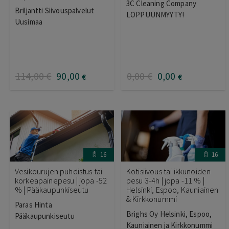
3C Cleaning Company
Briljantti Siivouspalvelut
LOPPUUNMYYTY!
Uusimaa
114
,00
€
90
,00
0
,00
€
0
,00
€
€
16
16
Vesikourujen puhdistus tai
Kotisiivous tai ikkunoiden
korkeapainepesu | jopa -52
pesu 3-4h | jopa -11 % |
% | Pääkaupunkiseutu
Helsinki, Espoo, Kauniainen
& Kirkkonummi
Paras Hinta
Brighs Oy Helsinki, Espoo,
Pääkaupunkiseutu
Kauniainen ja Kirkkonummi