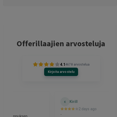
Offerillaajien arvosteluja
4.1
4678
arvostelua
Kirjoita arvostelu
Kirill
K
2 days ago
-