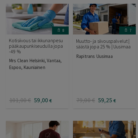
8
7
Kotisiivous tai ikkunanpesu
Muutto- ja siivouspalvelut |
pääkaupunkiseudulla jopa
säästä jopa 25 % | Uusimaa
-49 %
Rapitrans Uusimaa
Mrs Clean Helsinki, Vantaa,
Espoo, Kauniainen
101
,00
€
59
,00
79
,00
€
59
,25
€
€