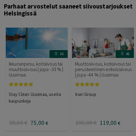
Parhaat arvostelut saaneet siivoustarjoukset
Helsingissä
34
48
Ikkunanpesu, kotisiivous tai
Muuttosiivous, kotisiivous tai
muuttosiivous | jopa -33 % |
perusteellinen erikoissiivous
Uusimaa
| jopa -44 % | Uusimaa
Arvostelu
Arvostelu
Stay Clean Uusimaa, useita
Inari Group
tuotteesta:
tuotteesta:
5.00
/ 5
5.00
/ 5
kaupunkeja
98
,00
€
75
,00
196
,00
€
119
,00
€
€