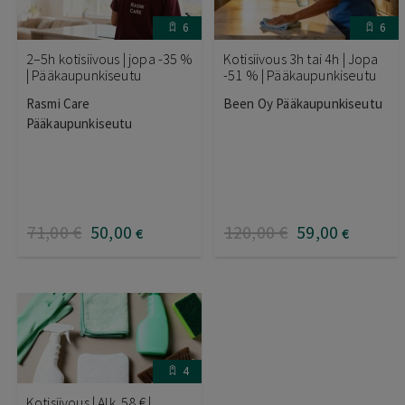
6
6
2–5h kotisiivous | jopa -35 %
Kotisiivous 3h tai 4h | Jopa
| Pääkaupunkiseutu
-51 % | Pääkaupunkiseutu
Rasmi Care
Been Oy Pääkaupunkiseutu
Pääkaupunkiseutu
71
,00
€
50
,00
120
,00
€
59
,00
€
€
4
Kotisiivous | Alk. 58 € |