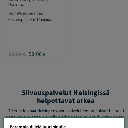
Uusimaa
HomeWell Services
Siivouspalvelut Uusimaa
80
,00
€
58
,00
€
Siivouspalvelut Helsingissä
helpottavat arkea
Offerilla kokoaa Helsingin siivouspalveluiden tarjoukset helposti
vertailtavaksi samalle sivulle. Valikoimasta voi löytyä kotisiivousta,
kertasiivousta, muuttosiivousta, perusteellisempaa suursiivousta
Parempia diilejä juuri sinulle