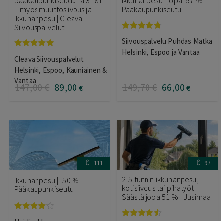
pääkaupunkiseudulla 3–8 h
ikkunanpesu | jopa -57 % |
– myös muuttosiivous ja
Pääkaupunkiseutu
ikkunanpesu | Cleava
Siivouspalvelut
Arvostelu
Siivouspalvelu Puhdas Matka
tuotteesta:
4.75
/ 5
Helsinki, Espoo ja Vantaa
Arvostelu
Cleava Siivouspalvelut
tuotteesta:
5.00
/ 5
Helsinki, Espoo, Kauniainen &
Vantaa
147
,00
€
89
,00
149
,70
€
66
,00
€
€
111
97
2-5 tunnin ikkunanpesu,
Ikkunanpesu | -50 % |
kotisiivous tai pihatyöt |
Pääkaupunkiseutu
Säästä jopa 51 % | Uusimaa
Arvostelu