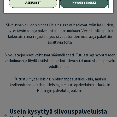
puhdistukset pakettiin
ASETUKSET
HYVÄKSY KAIKKI
– millä alueella palvelu on käytettävissä
– onko suuremmasta asunnosta tai lisätöistä erillinen maksu
Siivouspalveluiden hinnat Helsingissä vaihtelevat työn laajuuden,
käytettävän ajan ja palveluntarjoajan mukaan. Vertaile siksi pelkän
kokonaishinnan sijasta myös siivoustuntien määrää ja pakettiin
sisältyviä töitä.
Siivoustarjoukset vaihtuvat säännöllisesti. Tutustu ajankohtaiseen
valikoimaan ja löydä kotiisi sopiva kotisiivous tai muu siivouspalvelu
edullisemmin.
Tutustu myös Helsingin ikkunanpesutarjouksiin, muihin
kodinhoitopalveluihin, Helsingin muuttopalveluihin ja kaikkiin
Helsingin palvelutarjouksiin.
Usein kysyttyä siivouspalveluista