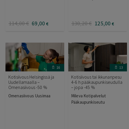
114
,00
€
69
,00
130
,20
€
125
,00
€
€
16
13
Kotisiivous Helsingissä ja
Kotisiivous tai ikkunanpesu
Uudellamaalla –
4-6 h pääkaupunkiseudulla
Omenasiivous -50 %
– jopa -45 %
Omenasiivous Uusimaa
Mileva Kotipalvelut
Pääkaupunkiseutu