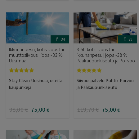
34
29
Ikkunanpesu, kotisiivous tai
3-5h kotisiivous tai
muuttosiivous | jopa -33 % |
ikkunanpesu | jopa -38 % |
Uusimaa
Pääkaupunkiseutu ja Porvoo
Arvostelu
Arvostelu
Stay Clean Uusimaa, useita
Siivouspalvelu Puhtix Porvoo
tuotteesta:
tuotteesta:
5.00
/ 5
5.00
/ 5
kaupunkeja
ja Pääkaupunkiseutu
98
,00
€
75
,00
119
,70
€
75
,00
€
€