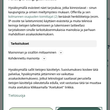
sekä muita kodin puhtaanapitoon liittyviä palveluita.
Hyväksymällä evästeet näet tarjouksia, jotka kiinnostavat – sinun
kaupungista ja omien mieltymystesi mukaan. Offerilla ja sen
Kotisiivous sopii niin yksittäiseen siivouskertaan kuin kodin
kolmannen osapuolen toimittajat (2)
keräävät henkilötietoja (esim.
säännöllisen ylläpitosiivouksen tueksi. Ammattilaisen tekemä siivous
IP-osoite tai laitetunniste) käyttäen evästeitä ja muita teknisiä
voi säästää aikaa esimerkiksi kiireisessä arjessa, juhliin
keinoja tietojen tallentamiseen ja lukemiseen laitteellasi
valmistautuessa tai silloin, kun koti tarvitsee tavallista
tarjotakseen sinulle tarkoituksenmukaisia mainoksia ja parhaan
mahdollisen asiakaskokemuksen.
perusteellisempaa puhdistusta.
Tarkoitukset
Mitä siivoustarjouksessa kannattaa tarkistaa?
Mainonnan ja sisällön mittaaminen
Siivouspalveluita vertaillessa kannattaa kiinnittää huomiota
Kohdennettu mainonta
tarjoushinnan lisäksi palvelun kestoon ja sisältöön. Tarkista, kuinka
monta tuntia siivousta pakettiin kuuluu, montako siivoojaa paikalle
Hyväksymällä sallit tietojesi käsittelyn. Suostumuksesi koskee tätä
tulee ja mitä työtehtäviä palveluun sisältyy.
palvelua, hyväksymättä jättäminen voi vaikuttaa
asiakaskokemukseesi. Jotkut teknologiat saattavat perustella
Selvitä ennen ostamista myös:
tietojen käsittelyä oikeutetulla edulla, voit vastustaa tätä tai muuttaa
muita asetuksia klikkaamalla "Asetukset" linkkiä.
– sisältyvätkö siivousvälineet ja puhdistusaineet hintaan
Tietosuoja
– koskeeko tarjous koti- vai muuttosiivousta
– kuuluvatko uunin, jääkaapin tai muiden erikoiskohteiden