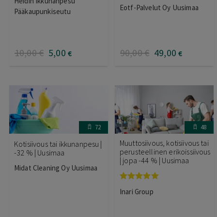
Heidin Ikkunanpesu
Arvostelu
tuotteesta:
Eotf-Palvelut Oy Uusimaa
tuotteesta:
4.00
/ 5
Pääkaupunkiseutu
4.40
/ 5
10
,00
€
5
,00
90
,00
€
49
,00
€
€
72
48
Muuttosiivous, kotisiivous tai
Kotisiivous tai ikkunanpesu |
perusteellinen erikoissiivous
-32 % | Uusimaa
| jopa -44 % | Uusimaa
Midat Cleaning Oy Uusimaa
Arvostelu
Inari Group
tuotteesta:
5.00
/ 5