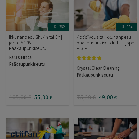
362
334
Ikkunanpesu 3h, 4h tai 5h |
Kotisiivous tai ikkunanpesu
jopa -51 % |
pääkaupunkiseudulla – jopa
Pääkaupunkiseutu
-43 %
Paras Hinta
Pääkaupunkiseutu
Arvostelu
Crystal Clear Cleaning
tuotteesta:
4.83
/ 5
Pääkaupunkiseutu
105
,00
€
55
,00
75
,30
€
49
,00
€
€