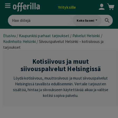
Yrityksille
Koko Suomi
Etusivu
/
Kaupunkisi parhaat tarjoukset
/
Palvelut Helsinki
/
Kodinhoito Helsinki
/
Siivouspalvelut Helsinki – kotisiivous ja
tarjoukset
Kotisiivous ja muut
siivouspalvelut Helsingissä
Löydä kotisiivous, muuttosiivous ja muut siivouspalvelut
Helsingissä tavallista edullisemmin. Vertaile tarjousten
sisältöä, hintaa ja siivoukseen käytettävää aikaa ja valitse
kotiisi sopiva palvelu.