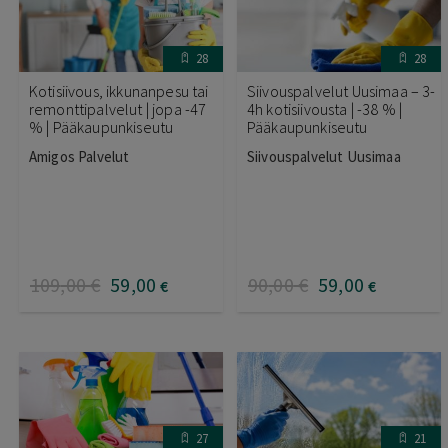
28
28
Kotisiivous, ikkunanpesu tai
Siivouspalvelut Uusimaa – 3-
remonttipalvelut | jopa -47
4h kotisiivousta | -38 % |
% | Pääkaupunkiseutu
Pääkaupunkiseutu
Amigos Palvelut
Siivouspalvelut Uusimaa
109
,00
€
59
,00
90
,00
€
59
,00
€
€
27
21