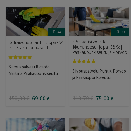
44
29
3-5h kotisiivous tai
Kotisiivous 3 tai 4h | Jopa -54
ikkunanpesu | jopa -38 % |
% | Pääkaupunkiseutu
Pääkaupunkiseutu ja Porvoo
Arvostelu
Siivouspalvelu Ricardo
Arvostelu
tuotteesta:
Siivouspalvelu Puhtix Porvoo
tuotteesta:
5.00
/ 5
Martins Pääkaupunkiseutu
5.00
/ 5
ja Pääkaupunkiseutu
150
,00
€
69
,00
119
,70
€
75
,00
€
€