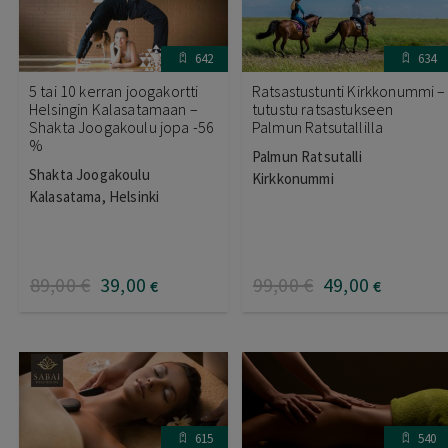
642
634
5 tai 10 kerran joogakortti
Ratsastustunti Kirkkonummi –
Helsingin Kalasatamaan –
tutustu ratsastukseen
Shakta Joogakoulu jopa -56
Palmun Ratsutallilla
%
Palmun Ratsutalli
Shakta Joogakoulu
Kirkkonummi
Kalasatama, Helsinki
89
,00
€
39
,00
99
,00
€
49
,00
€
€
615
540