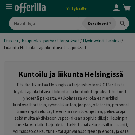
Yrityksille
Koko Suomi
Etusivu
/
Kaupunkisi parhaat tarjoukset
/
Hyvinvointi Helsinki
/
Liikunta Helsinki – ajankohtaiset tarjoukset
Kuntoilu ja liikunta Helsingissä
Etsitkö liikuntaa Helsingissä tarjoushintaan? Offerillasta
löydät ajankohtaiset liikunta- ja kuntoilutarjoukset helposti
yhdestä paikasta. Valikoimassa voi olla esimerkiksi
kuntosalikortteja, ryhmäliikuntaa, joogaa, pilatesta, personal
trainer -palveluita, treeni- ja ravinto-ohjelmia, pelivuoroja
sekä muita aktiiviseen vapaa-aikaan sopivia diilejä Helsingin
alueella. Vertaile tarjouksia, tarkista palvelun sisältö, sijainti,
voimassaoloaika, tunti- tai ajanvarausohjeet ja ehdot, ja osta