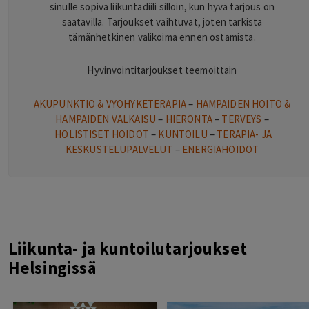
sinulle sopiva liikuntadiili silloin, kun hyvä tarjous on
saatavilla. Tarjoukset vaihtuvat, joten tarkista
tämänhetkinen valikoima ennen ostamista.
Hyvinvointitarjoukset teemoittain
AKUPUNKTIO & VYÖHYKETERAPIA
–
HAMPAIDEN HOITO &
HAMPAIDEN VALKAISU
–
HIERONTA
–
TERVEYS
–
HOLISTISET HOIDOT
–
KUNTOILU
–
TERAPIA- JA
KESKUSTELUPALVELUT
–
ENERGIAHOIDOT
Liikunta- ja kuntoilutarjoukset
Helsingissä