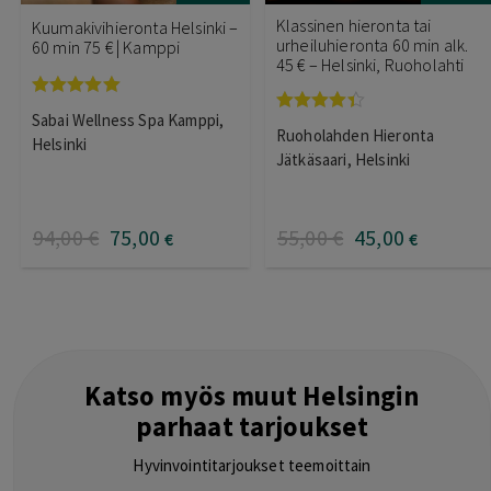
Klassinen hieronta tai
Kuumakivihieronta Helsinki –
urheiluhieronta 60 min alk.
60 min 75 € | Kamppi
45 € – Helsinki, Ruoholahti
Arvostelu
Sabai Wellness Spa Kamppi,
Arvostelu
tuotteesta:
Ruoholahden Hieronta
tuotteesta:
5.00
/ 5
Helsinki
4.33
/ 5
Jätkäsaari, Helsinki
94
,00
€
75
,00
55
,00
€
45
,00
€
€
Katso myös muut Helsingin
parhaat tarjoukset
Hyvinvointitarjoukset teemoittain