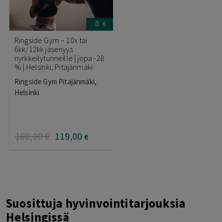
6
Ringside Gym – 10x tai
6kk/12kk jäsenyys
nyrkkeilytunneille | jopa -28
% | Helsinki, Pitäjänmäki
Ringside Gym Pitäjänmäki,
Helsinki
160
,00
€
119
,00
€
Suosittuja hyvinvointitarjouksia
Helsingissä