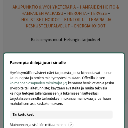
AKUPUNKTIO & VYÖHYKETERAPIA
–
HAMPAIDEN HOITO &
HAMPAIDEN VALKAISU
–
HIERONTA
–
TERVEYS
–
HOLISTISET HOIDOT
–
KUNTOILU
–
TERAPIA- JA
KESKUSTELUPALVELUT
–
ENERGIAHOIDOT
Katso myös muut Helsingin tarjoukset
SUOSIKIT
–
RAVINTOLAT
–
KAUNEUSHOITOLAT
–
HYVINVOINTI
–
LIIKUNTA
–
VAPAA-AIKA
–
PALVELUT
–
Parempia diilejä juuri sinulle
AUTON HUOLTO
Hyväksymällä evästeet näet tarjouksia, jotka kiinnostavat – sinun
kaupungista ja omien mieltymystesi mukaan. Offerilla ja sen
Lisäksi sivuiltamme löydät
kolmannen osapuolen toimittajat (2)
keräävät henkilötietoja (esim.
IP-osoite tai laitetunniste) käyttäen evästeitä ja muita teknisiä
MATKAILU
–
ALENNUSKOODIT
–
VERKKOKURSSIT
keinoja tietojen tallentamiseen ja lukemiseen laitteellasi
tarjotakseen sinulle tarkoituksenmukaisia mainoksia ja parhaan
mahdollisen asiakaskokemuksen.
Tarkoitukset
Mainonnan ja sisällön mittaaminen