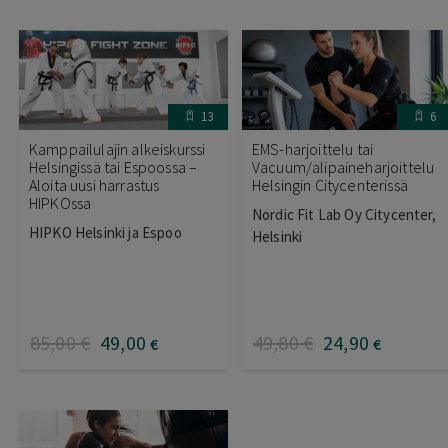
13
6
Kamppailulajin alkeiskurssi
EMS-harjoittelu tai
Helsingissä tai Espoossa –
Vacuum/alipaineharjoittelu
Aloita uusi harrastus
Helsingin Citycenterissä
HIPKOssa
Nordic Fit Lab Oy Citycenter,
HIPKO Helsinki ja Espoo
Helsinki
85
,00
€
49
,00
49
,80
€
24
,90
€
€