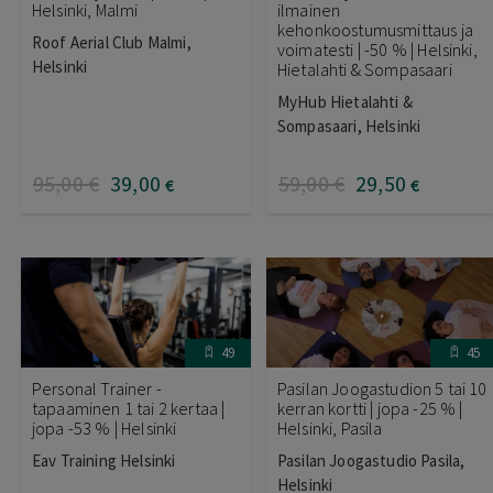
Helsinki, Malmi
ilmainen
kehonkoostumusmittaus ja
Roof Aerial Club Malmi,
voimatesti | -50 % | Helsinki,
Helsinki
Hietalahti & Sompasaari
MyHub Hietalahti &
Sompasaari, Helsinki
95
,00
€
39
,00
59
,00
€
29
,50
€
€
49
45
Personal Trainer -
Pasilan Joogastudion 5 tai 10
tapaaminen 1 tai 2 kertaa |
kerran kortti | jopa -25 % |
jopa -53 % | Helsinki
Helsinki, Pasila
Eav Training Helsinki
Pasilan Joogastudio Pasila,
Helsinki