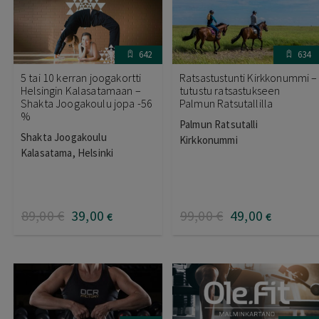
642
634
5 tai 10 kerran joogakortti
Ratsastustunti Kirkkonummi –
Helsingin Kalasatamaan –
tutustu ratsastukseen
Shakta Joogakoulu jopa -56
Palmun Ratsutallilla
%
Palmun Ratsutalli
Shakta Joogakoulu
Kirkkonummi
Kalasatama, Helsinki
89
,00
€
39
,00
99
,00
€
49
,00
€
€