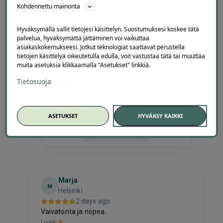
Kohdennettu mainonta
Usein kysyttyä liikuntatarjouksista Helsingissä
Hyväksymällä sallit tietojesi käsittelyn. Suostumuksesi koskee tätä
palvelua, hyväksymättä jättäminen voi vaikuttaa
asiakaskokemukseesi. Jotkut teknologiat saattavat perustella
tietojen käsittelyä oikeutetulla edulla, voit vastustaa tätä tai muuttaa
muita asetuksia klikkaamalla "Asetukset" linkkiä.
Offerillaajien arvosteluja
Tietosuoja
4.1
4681
arvostelua
ASETUKSET
HYVÄKSY KAIKKI
Kirjoita arvostelu
Toni
T
Espoo
2 days ago
Hinta palvelulle oli hyvä, ja ostaminen oli
selkeää ja vaivatonta