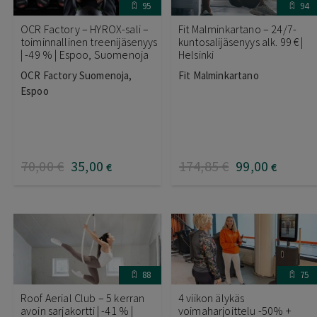
95
94
OCR Factory – HYROX-sali –
Fit Malminkartano – 24/7-
toiminnallinen treenijäsenyys
kuntosalijäsenyys alk. 99 € |
| -49 % | Espoo, Suomenoja
Helsinki
OCR Factory Suomenoja,
Fit Malminkartano
Espoo
70
,00
€
35
,00
174
,85
€
99
,00
€
€
88
75
Roof Aerial Club – 5 kerran
4 viikon älykäs
avoin sarjakortti | -41 % |
voimaharjoittelu -50% +