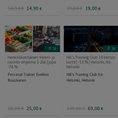
54
,94
€
14
,90
79
,00
€
19
,00
€
€
21
20
Henkilökohtainen treeni- ja
Hill’s Training Club 10 kerran
ravinto-ohjelma 1-2kk | jopa
kortti | -53 % | Helsinki, Itä-
-78 %
Helsinki
Personal Trainer Eveliina
Hill’s Training Club Itä-
Ruuskanen
Helsinki, Helsinki
80
,00
€
25
,00
149
,00
€
69
,00
€
€