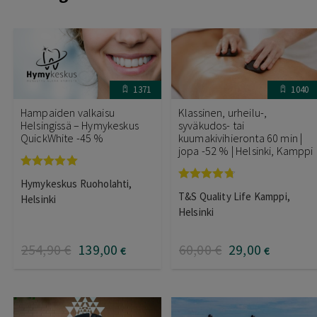
1371
1040
Hampaiden valkaisu
Klassinen, urheilu-,
Helsingissä – Hymykeskus
syväkudos- tai
QuickWhite -45 %
kuumakivihieronta 60 min |
jopa -52 % | Helsinki, Kamppi
Arvostelu
Hymykeskus Ruoholahti,
tuotteesta:
Arvostelu
T&S Quality Life Kamppi,
5.00
/ 5
Helsinki
tuotteesta:
4.67
/ 5
Helsinki
254
,90
€
139
,00
60
,00
€
29
,00
€
€