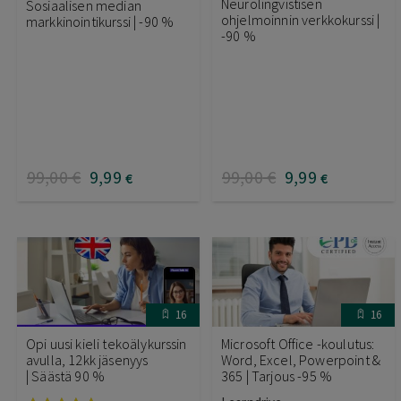
Neurolingvistisen
Sosiaalisen median
ohjelmoinnin verkkokurssi |
markkinointikurssi | -90 %
-90 %
99
,00
€
9
,99
99
,00
€
9
,99
€
€
16
16
Opi uusi kieli tekoälykurssin
Microsoft Office -koulutus:
avulla, 12kk jäsenyys
Word, Excel, Powerpoint &
| Säästä 90 %
365 | Tarjous -95 %