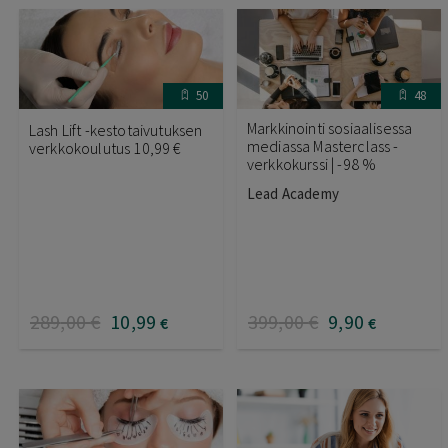
50
48
Markkinointi sosiaalisessa
Lash Lift -kestotaivutuksen
mediassa Masterclass -
verkkokoulutus 10,99 €
verkkokurssi | -98 %
Lead Academy
289
,00
€
10
,99
399
,00
€
9
,90
€
€