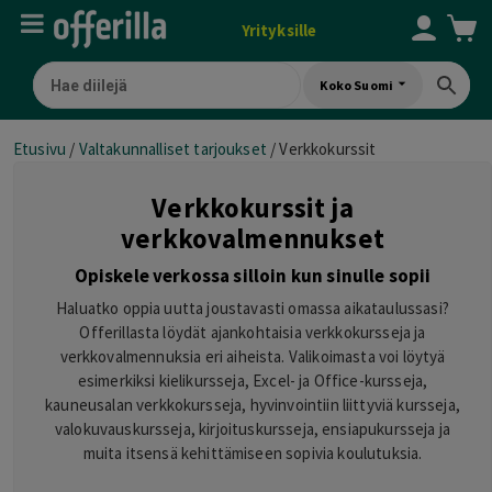
Yrityksille
Koko Suomi
Etusivu
/
Valtakunnalliset tarjoukset
/
Verkkokurssit
Verkkokurssit ja
verkkovalmennukset
Opiskele verkossa silloin kun sinulle sopii
Haluatko oppia uutta joustavasti omassa aikataulussasi?
Offerillasta löydät ajankohtaisia verkkokursseja ja
verkkovalmennuksia eri aiheista. Valikoimasta voi löytyä
esimerkiksi kielikursseja, Excel- ja Office-kursseja,
kauneusalan verkkokursseja, hyvinvointiin liittyviä kursseja,
valokuvauskursseja, kirjoituskursseja, ensiapukursseja ja
muita itsensä kehittämiseen sopivia koulutuksia.