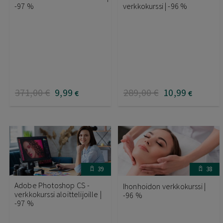
-97 %
verkkokurssi | -96 %
371
,00
€
9
,99
289
,00
€
10
,99
€
€
39
38
Adobe Photoshop CS -
Ihonhoidon verkkokurssi |
verkkokurssi aloittelijoille |
-96 %
-97 %