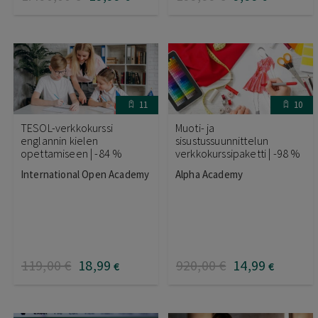
11
10
TESOL-verkkokurssi
Muoti- ja
englannin kielen
sisustussuunnittelun
opettamiseen | -84 %
verkkokurssipaketti | -98 %
International Open Academy
Alpha Academy
119
,00
€
18
,99
920
,00
€
14
,99
€
€