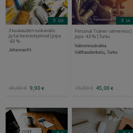
153
14
3 kuukauden ruokavalio
Personal Trainer valmennus |
ja/tai treeniohjelmat | jopa
jopa -43 % | Turku
-83 %
Valmennuskulma
Johannasfit
Vallihaudankatu, Turku
45
,00
€
9
,90
75
,00
€
45
,00
€
€