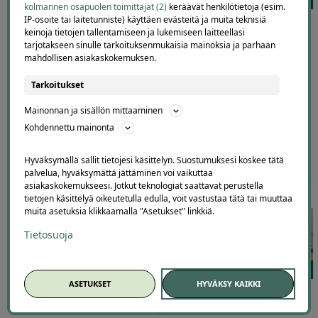
kolmannen osapuolen toimittajat (2)
keräävät henkilötietoja (esim.
IP-osoite tai laitetunniste) käyttäen evästeitä ja muita teknisiä
Valokuvausverkkokurssi
Kryptovaluutan verkkokurssi
keinoja tietojen tallentamiseen ja lukemiseen laitteellasi
aloittelijoille | -95 %
aloittelijoille | -95 %
tarjotakseen sinulle tarkoituksenmukaisia mainoksia ja parhaan
mahdollisen asiakaskokemuksen.
Tarkoitukset
Mainonnan ja sisällön mittaaminen
Kohdennettu mainonta
186
,92
€
9
,99
186
,92
€
9
,99
€
€
Hyväksymällä sallit tietojesi käsittelyn. Suostumuksesi koskee tätä
palvelua, hyväksymättä jättäminen voi vaikuttaa
asiakaskokemukseesi. Jotkut teknologiat saattavat perustella
tietojen käsittelyä oikeutetulla edulla, voit vastustaa tätä tai muuttaa
muita asetuksia klikkaamalla "Asetukset" linkkiä.
Tietosuoja
25
25
ASETUKSET
HYVÄKSY KAIKKI
Kirjanpidon verkkokurssi |
Bitcoin -verkkokurssi | -93 %
-92 %