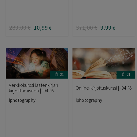
289
,00
€
10
,99
371
,00
€
9
,99
€
€
21
21
Verkkokurssi lastenkirjan
Online-kirjoituskurssi | -94 %
kirjoittamiseen | -94 %
Iphotography
Iphotography