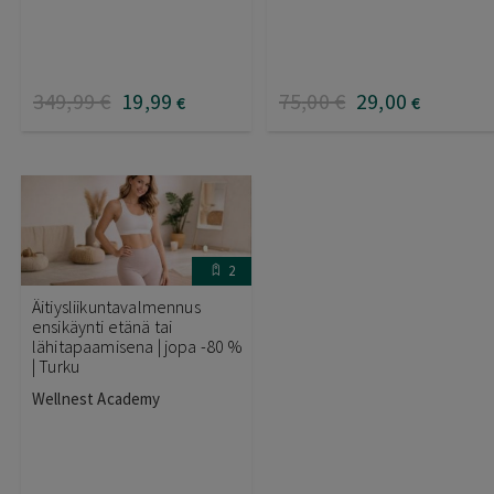
349
,99
€
19
,99
75
,00
€
29
,00
€
€
2
Äitiysliikuntavalmennus
ensikäynti etänä tai
lähitapaamisena | jopa -80 %
| Turku
Wellnest Academy