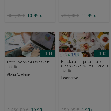
361
,45
€
10
,99
730
,00
€
11
,99
€
€
14
13
Ranskalaisen ja italialaisen
Excel -verkkokurssipaketti |
ruoan kokkauskurssi | Tarjous
-99 %
-95 %
Alpha Academy
Learndrive
1.460
,00
€
19
,99
199
,99
€
9
,99
€
€