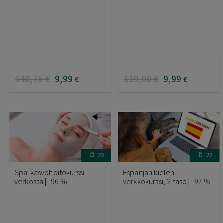
140
,75
€
9
,99
119
,00
€
9
,99
€
€
23
22
Spa-kasvohoitokurssi
Espanjan kielen
verkossa | -96 %
verkkokurssi, 2 taso | -97 %