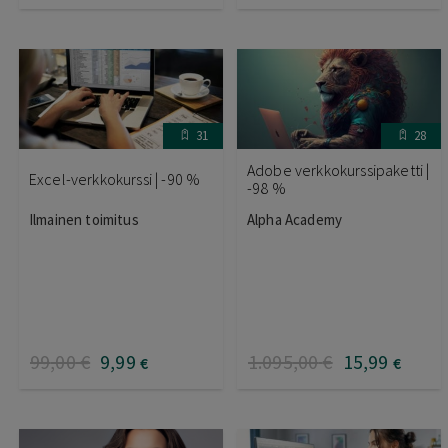
31
28
Adobe verkkokurssipaketti |
Excel-verkkokurssi | -90 %
-98 %
Ilmainen toimitus
Alpha Academy
99
,00
€
9
,99
1.095
,00
€
15
,99
€
€