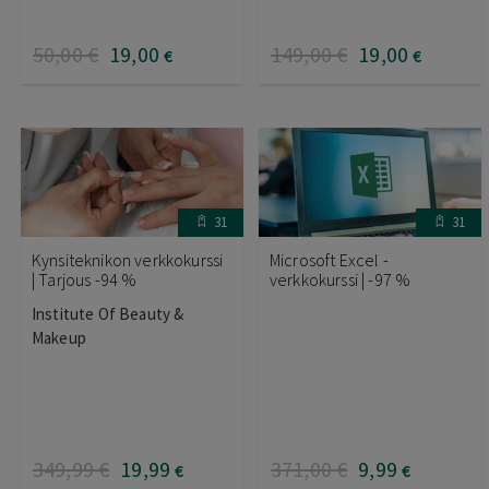
50
,00
€
19
,00
149
,00
€
19
,00
€
€
31
31
Kynsiteknikon verkkokurssi
Microsoft Excel -
| Tarjous -94 %
verkkokurssi | -97 %
Institute Of Beauty &
Makeup
349
,99
€
19
,99
371
,00
€
9
,99
€
€