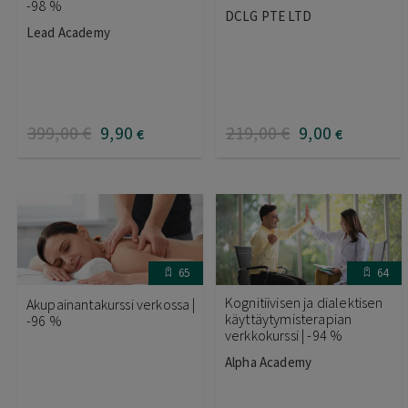
-98 %
DCLG PTE LTD
Lead Academy
399
,00
€
9
,90
219
,00
€
9
,00
€
€
65
64
Kognitiivisen ja dialektisen
Akupainantakurssi verkossa |
käyttäytymisterapian
-96 %
verkkokurssi | -94 %
Alpha Academy