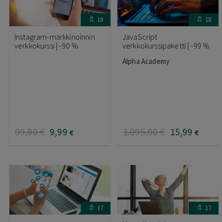
18
18
Instagram-markkinoinnin
JavaScript
verkkokurssi | -90 %
verkkokurssipaketti | -99 %
Alpha Academy
99
,00
€
9
,99
1.095
,00
€
15
,99
€
€
17
17