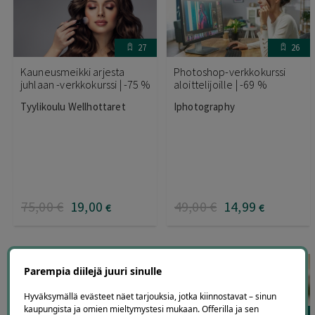
27
26
Kauneusmeikki arjesta
Photoshop-verkkokurssi
juhlaan -verkkokurssi | -75 %
aloittelijoille | -69 %
Tyylikoulu Wellhottaret
Iphotography
75
,00
€
19
,00
49
,00
€
14
,99
€
€
Parempia diilejä juuri sinulle
Hyväksymällä evästeet näet tarjouksia, jotka kiinnostavat – sinun
kaupungista ja omien mieltymystesi mukaan. Offerilla ja sen
26
25