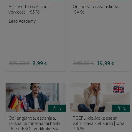
Microsoft Excel -kurssi
Online-valokuvauskurssi |
verkossa | -95 %
-94 %
Lead Academy
199
,00
€
8
,99
349
,00
€
19
,99
€
€
73
71
Opi englantia, espanjaa,
TOEFL -kielikokeeseen
saksaa tai ranskaa tai hanki
valmistava kielikurssi | jopa
TELF/TESOL-verkkokurssi |
-96 %