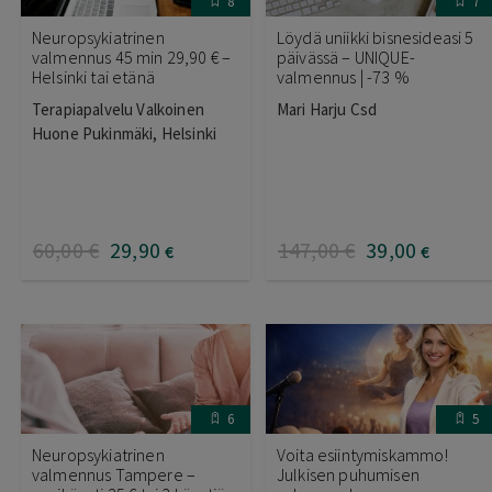
8
7
Neuropsykiatrinen
Löydä uniikki bisnesideasi 5
valmennus 45 min 29,90 € –
päivässä – UNIQUE-
Helsinki tai etänä
valmennus | -73 %
Terapiapalvelu Valkoinen
Mari Harju Csd
Huone Pukinmäki, Helsinki
60
,00
€
29
,90
147
,00
€
39
,00
€
€
6
5
Neuropsykiatrinen
Voita esiintymiskammo!
valmennus Tampere –
Julkisen puhumisen