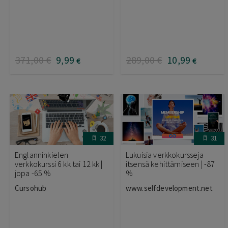
371
,00
€
9
,99
289
,00
€
10
,99
€
€
32
31
Englanninkielen
Lukuisia verkkokursseja
verkkokurssi 6 kk tai 12 kk |
itsensä kehittämiseen | -87
jopa -65 %
%
Cursohub
www.selfdevelopment.net