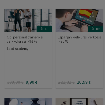
131
102
Opi personal traineriksi
Espanjan kielikurssi verkossa
verkkokurssi | -98 %
| -95 %
Lead Academy
399
,00
€
9
,90
221
,82
€
10
,99
€
€