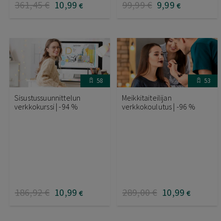
361
,45
€
10
,99
99
,99
€
9
,99
€
€
58
53
Sisustussuunnittelun
Meikkitaiteilijan
verkkokurssi | -94 %
verkkokoulutus | -96 %
186
,92
€
10
,99
289
,00
€
10
,99
€
€