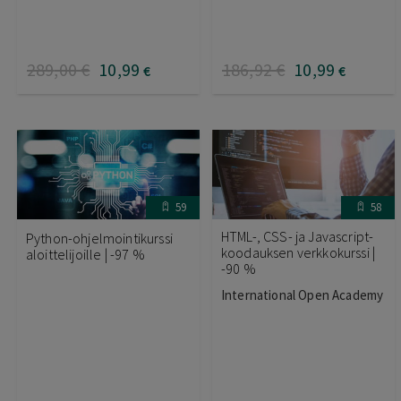
289
,00
€
10
,99
186
,92
€
10
,99
€
€
59
58
HTML-, CSS- ja Javascript-
Python-ohjelmointikurssi
koodauksen verkkokurssi |
aloittelijoille | -97 %
-90 %
International Open Academy