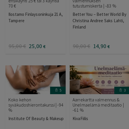
ensikäynti 25 € tai 3 käyntiä
valmennuksen
70 €
tutustumiskerta | -83 %
Ilostamo Finlaysoninkuja 21 A,
Better You – Better World By
Tampere
Christina Andree Saks Lahti,
Finland
95
,00
€
25
,00
90
,00
€
14
,90
€
€
5
3
Koko kehon
Aarrekartta valmennus &
syväkudoshierontakurssi | -94
Unelmaelämä meditaatio |
%
-61 %
Institute Of Beauty & Makeup
KivaFiilis