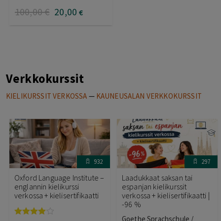
100
,00
€
20
,00
€
Verkkokurssit
KIELIKURSSIT VERKOSSA
—
KAUNEUSALAN VERKKOKURSSIT
932
297
Oxford Language Institute –
Laadukkaat saksan tai
englannin kielikurssi
espanjan kielikurssit
verkossa + kielisertifikaatti
verkossa + kielisertifikaatti |
-96 %
Goethe Sprachschule /