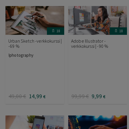
18
18
Urban Sketch -verkkokurssi |
Adobe Illustrator -
-69 %
verkkokurssi | -90 %
Iphotography
49
,00
€
14
,99
99
,99
€
9
,99
€
€