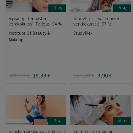
45
42
Ripsienpidennysten
StudyPlex – valinnainen
verkkokurssi | Tarjous -94 %
verkkokurssi | -97 %
Institute Of Beauty &
StudyPlex
Makeup
349
,99
€
19
,99
324
,00
€
9
,90
€
€
41
39
Ranskan kielikurssi verkossa |
Kulmien laminoinnin