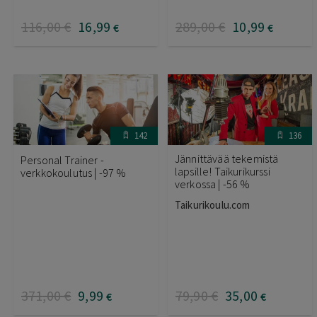
116
,00
€
16
,99
289
,00
€
10
,99
€
€
142
136
Jännittävää tekemistä
Personal Trainer -
lapsille! Taikurikurssi
verkkokoulutus | -97 %
verkossa | -56 %
Taikurikoulu.com
371
,00
€
9
,99
79
,90
€
35
,00
€
€