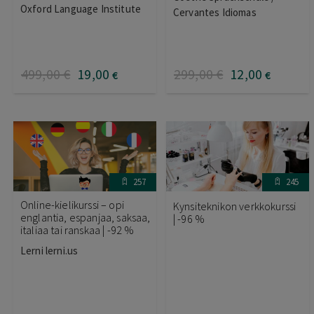
Arvostelu
Oxford Language Institute
Cervantes Idiomas
tuotteesta:
4.00
/ 5
499
,00
€
19
,00
299
,00
€
12
,00
€
€
257
245
Online-kielikurssi – opi
Kynsiteknikon verkkokurssi
englantia, espanjaa, saksaa,
| -96 %
italiaa tai ranskaa | -92 %
Lerni lerni.us