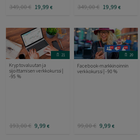
349
,00
€
19
,99
349
,00
€
19
,99
€
€
21
20
Kryptovaluutan ja
Facebook-markkinoinnin
sijoittamisen verkkokurssi |
verkkokurssi | -90 %
-95 %
193
,00
€
9
,99
99
,00
€
9
,99
€
€