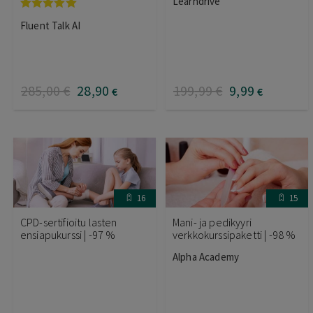
Learndrive
Arvostelu
Fluent Talk AI
tuotteesta:
5.00
/ 5
285
,00
€
28
,90
199
,99
€
9
,99
€
€
16
15
CPD-sertifioitu lasten
Mani- ja pedikyyri
ensiapukurssi | -97 %
verkkokurssipaketti | -98 %
Alpha Academy