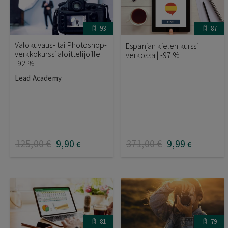
93
87
Valokuvaus- tai Photoshop-
Espanjan kielen kurssi
verkkokurssi aloittelijoille |
verkossa | -97 %
-92 %
Lead Academy
125
,00
€
9
,90
371
,00
€
9
,99
€
€
81
79