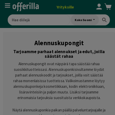
Yrityksille
Koko Suomi
Alennuskupongit
Tarjoamme parhaat alennukset ja edut, joilla
säästät rahaa
Alennuskupongit ovat näppärä tapa säästää rahaa
suosikkituotteissasi. Alennuskuponkisivultamme löydät
parhaat alennuskoodit ja tarjoukset, joilla voit säästää
rahaa monenlaisissa tuotteissa. Valikoimastamme löytyy
alennuskuponkeja kosmetiikkaan, kodin elektroniikkaan,
lisäravinteisiin ja paljon muuta. Lisäksi tarjoamme
erinomaisia tarjouksia suosituista verkkokaupoista.
Näytä alennuskuponkia paikan päällä palveluntarjoajalle ja