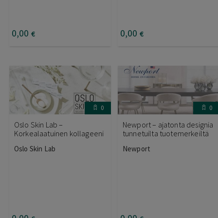
0
,00
0
,00
€
€
0
0
Oslo Skin Lab –
Newport – ajatonta designia
Korkealaatuinen kollageeni
tunnetuilta tuotemerkeiltä
Oslo Skin Lab
Newport
0
,00
0
,00