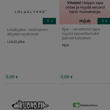
2
0
Mjuk – vaivattomin tapa
Lola&Lykke – kotimainen
myydä tarpeettomaksi
äitiysterveysbrändi
jääneet kalusteet
Lola&Lykke
Mjuk
0
,00
0
,00
€
€