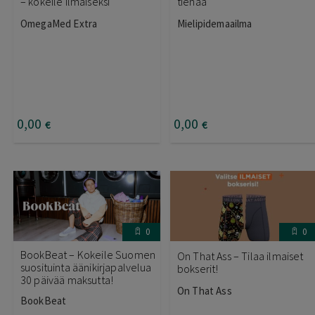
– kokeile ilmaiseksi
tienaa
OmegaMed Extra
Mielipidemaailma
0
,00
0
,00
€
€
0
0
BookBeat – Kokeile Suomen
On That Ass – Tilaa ilmaiset
suosituinta äänikirjapalvelua
bokserit!
30 päivää maksutta!
On That Ass
BookBeat