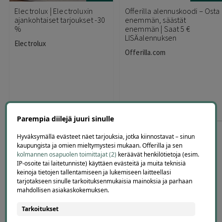
Electrolux | Electroluxin
Offerilla alennuskoodi – Osta
ajankohtaiset tarjoukset -30
enemmän, säästät
%
enemmän | Saat 5 €
LISÄalennuksen
Electrolux
Offerilla.com
0
,00
0
,00
€
€
Parempia diilejä juuri sinulle
Hyväksymällä evästeet näet tarjouksia, jotka kiinnostavat – sinun
kaupungista ja omien mieltymystesi mukaan. Offerilla ja sen
kolmannen osapuolen toimittajat (2)
keräävät henkilötietoja (esim.
IP-osoite tai laitetunniste) käyttäen evästeitä ja muita teknisiä
keinoja tietojen tallentamiseen ja lukemiseen laitteellasi
tarjotakseen sinulle tarkoituksenmukaisia mainoksia ja parhaan
15
mahdollisen asiakaskokemuksen.
TavaraRahaksi.fi – Ilmainen
tavaroiden noutopalvelu
Tarkoitukset