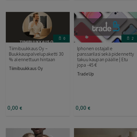
0
2
Tiimibuukkaus Oy –
Iphonen ostajalle
Buukkauspalvelupaketti 30
panssarilasi sekä pidennetty
% alennettuun hintaan
takuu kaupan päälle | Etu
jopa -45 €
Tiimibuukkaus Oy
TradeUp
0
,00
0
,00
€
€