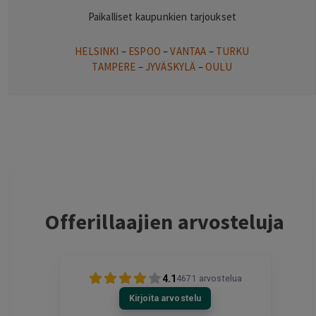
Paikalliset kaupunkien tarjoukset
HELSINKI
–
ESPOO
–
VANTAA
–
TURKU
TAMPERE
–
JYVÄSKYLÄ
–
OULU
Offerillaajien arvosteluja
4.1
4671
arvostelua
Kirjoita arvostelu