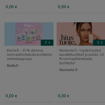
0
,00
0
,00
€
€
0
0
Ekolla.fi – 15 % alennus
Hiustuote.fi – löydä hiustesi
normaalihintaisista tuotteista
suosikkituotteet ja säästä -10
verkkokaupassa
% normaalihintaisista
tuotteista!
Ekolla.fi
Hiustuote.fi
0
,00
0
,00
€
€