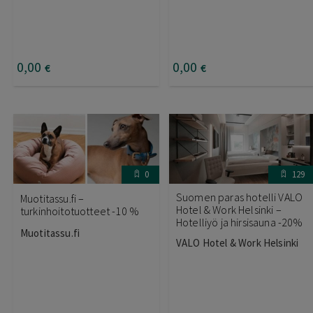
0
,00
0
,00
€
€
0
129
Suomen paras hotelli VALO
Muotitassu.fi –
Hotel & Work Helsinki –
turkinhoitotuotteet -10 %
Hotelliyö ja hirsisauna -20%
Muotitassu.fi
VALO Hotel & Work Helsinki