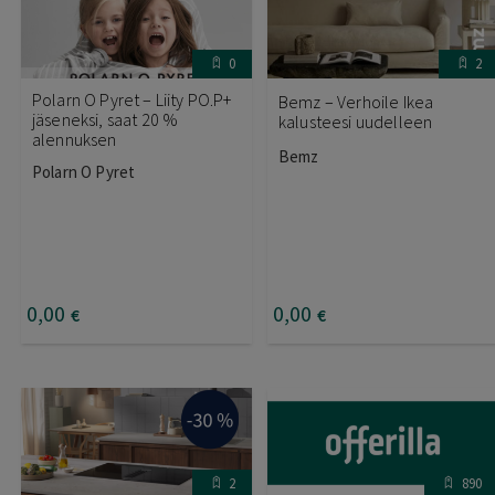
0
2
Polarn O Pyret – Liity PO.P+
Bemz – Verhoile Ikea
jäseneksi, saat 20 %
kalusteesi uudelleen
alennuksen
Bemz
Polarn O Pyret
0
,00
0
,00
€
€
2
890