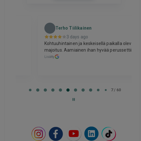
Terho Tiilikainen
3 days ago
Kohtuuhintainen ja keskeisellä paikalla oleva
majoitus. Aamiainen ihan hyvää perussettii.
Lisätty
Page
7
7 / 60
of
60