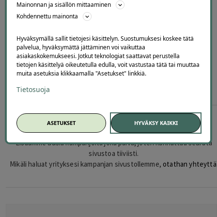
TavaraRahaksi.fi
Mainonnan ja sisällön mittaaminen
Kohdennettu mainonta
Hyväksymällä sallit tietojesi käsittelyn. Suostumuksesi koskee tätä
palvelua, hyväksymättä jättäminen voi vaikuttaa
asiakaskokemukseesi. Jotkut teknologiat saattavat perustella
tietojen käsittelyä oikeutetulla edulla, voit vastustaa tätä tai muuttaa
0
,00
€
muita asetuksia klikkaamalla "Asetukset" linkkiä.
Tietosuoja
ASETUKSET
HYVÄKSY KAIKKI
Lisäämme uusia kampanjoita säännöllisesti
Lisäämme uusia kampanjoita joka päivä, joten kannattaa seurata
sivustoa tiiviisti.
Mikäli haluat yrityksesi kampanjan sivustollemme,
otathan yhteyttä