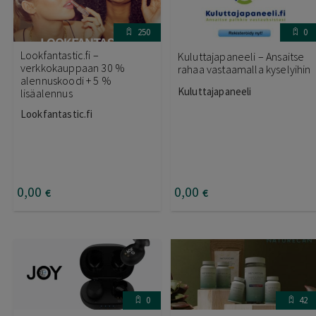
250
0
Lookfantastic.fi –
Kuluttajapaneeli – Ansaitse
verkkokauppaan 30 %
rahaa vastaamalla kyselyihin
alennuskoodi + 5 %
Kuluttajapaneeli
lisäalennus
Lookfantastic.fi
0
,00
0
,00
€
€
0
42