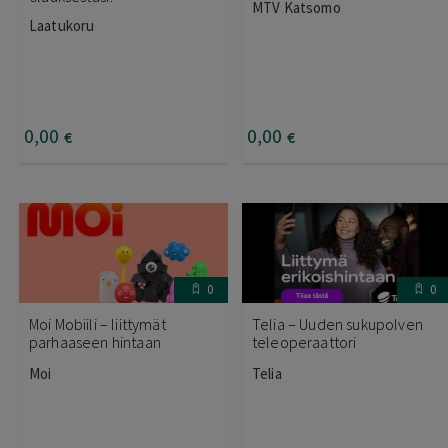
MTV Katsomo
Laatukoru
0
,00
0
,00
€
€
0
0
Moi Mobiili – liittymät
Telia – Uuden sukupolven
parhaaseen hintaan
teleoperaattori
Moi
Telia