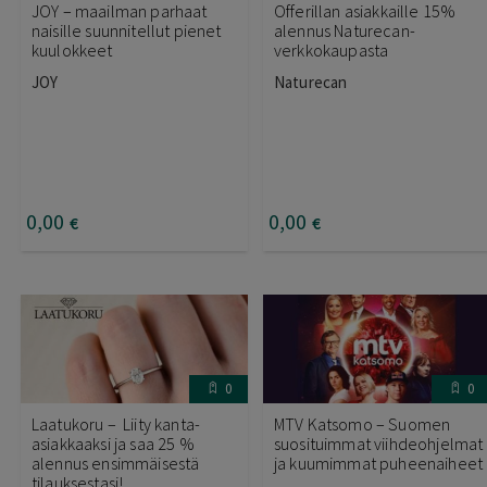
JOY – maailman parhaat
Offerillan asiakkaille 15%
naisille suunnitellut pienet
alennus Naturecan-
kuulokkeet
verkkokaupasta
JOY
Naturecan
0
,00
0
,00
€
€
0
0
Laatukoru – Liity kanta-
MTV Katsomo – Suomen
asiakkaaksi ja saa 25 %
suosituimmat viihdeohjelmat
alennus ensimmäisestä
ja kuumimmat puheenaiheet
tilauksestasi!