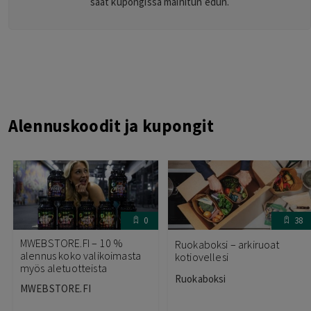
saat kupongissa mainitun edun.
Alennuskoodit ja kupongit
0
38
MWEBSTORE.FI – 10 %
Ruokaboksi – arkiruoat
alennus koko valikoimasta
kotiovellesi
myös aletuotteista
Ruokaboksi
MWEBSTORE.FI