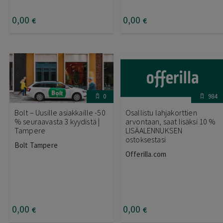
0
,00
0
,00
€
€
0
984
Bolt – Uusille asiakkaille -50
Osallistu lahjakorttien
% seuraavasta 3 kyydistä |
arvontaan, saat lisäksi 10 %
Tampere
LISÄALENNUKSEN
ostoksestasi
Bolt Tampere
Offerilla.com
0
,00
0
,00
€
€