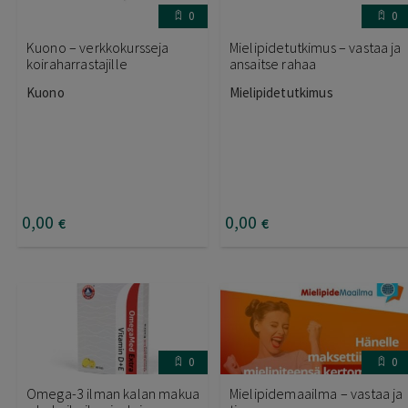
0
0
Kuono – verkkokursseja
Mielipidetutkimus – vastaa ja
koiraharrastajille
ansaitse rahaa
Kuono
Mielipidetutkimus
0
,00
0
,00
€
€
0
0
Omega-3 ilman kalan makua
Mielipidemaailma – vastaa ja