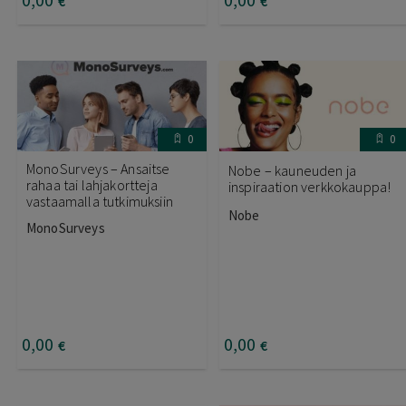
€
€
0
0
MonoSurveys – Ansaitse
Nobe – kauneuden ja
rahaa tai lahjakortteja
inspiraation verkkokauppa!
vastaamalla tutkimuksiin
Nobe
MonoSurveys
0
,00
0
,00
€
€