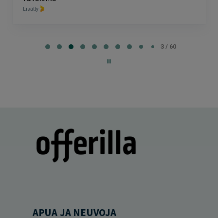
Lisätty
Page
3
3 / 60
of
60
APUA JA NEUVOJA