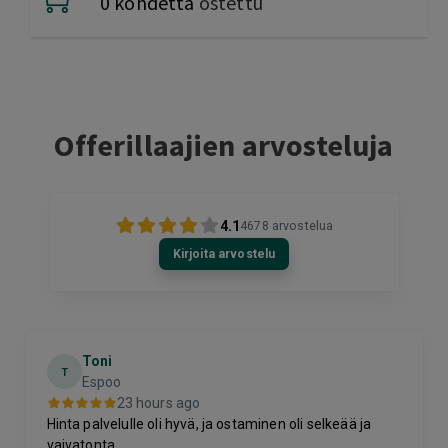
0 kohdetta
ostettu
Offerillaajien arvosteluja
4.1
4678
arvostelua
Kirjoita arvostelu
Toni
T
Espoo
23 hours ago
Hinta palvelulle oli hyvä, ja ostaminen oli selkeää ja
vaivatonta