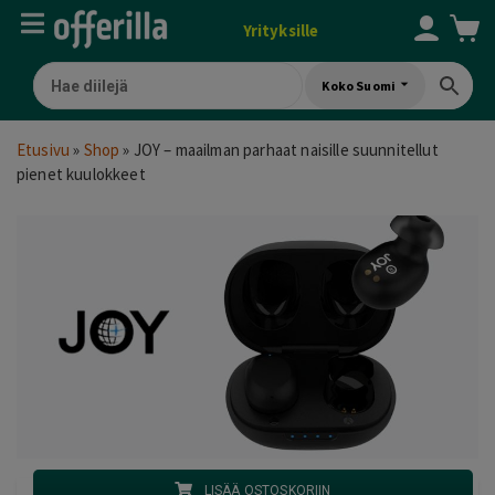
Yrityksille
Koko Suomi
Etusivu
»
Shop
»
JOY – maailman parhaat naisille suunnitellut
pienet kuulokkeet
LISÄÄ OSTOSKORIIN