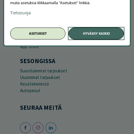
LATAA APPI
muita asetuksia klikkaamalla "Asetukset" linkkiä.
Tietosuoja
ASETUKSET
HYVÄKSY KAIKKI
SESONGISSA
Suosituimmat tarjoukset
Uusimmat tarjoukset
Kesätekemistä
Autopesut
SEURAA MEITÄ