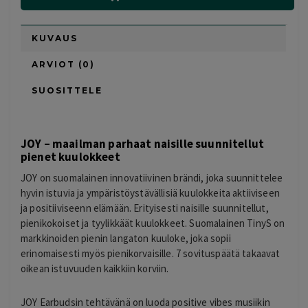
KUVAUS
ARVIOT (0)
SUOSITTELE
JOY – maailman parhaat naisille suunnitellut
pienet kuulokkeet
JOY on suomalainen innovatiivinen brändi, joka suunnittelee
hyvin istuvia ja ympäristöystävällisiä kuulokkeita aktiiviseen
ja positiiviseenn elämään. Erityisesti naisille suunnitellut,
pienikokoiset ja tyylikkäät kuulokkeet. Suomalainen TinyS on
markkinoiden pienin langaton kuuloke, joka sopii
erinomaisesti myös pienikorvaisille. 7 sovituspäätä takaavat
oikean istuvuuden kaikkiin korviin.
JOY Earbudsin tehtävänä on luoda positive vibes musiikin