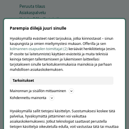
Peruuta tilaus
Asiakaspalvelu
Kuinka Offerilla toimii
Usein kysytyt kysymykset
Parempia diilejä juuri sinulle
Suosittele Offerillaa
Hyväksymällä evästeet näet tarjouksia, jotka kiinnostavat – sinun
TUTUSTU MEIHIN
kaupungista ja omien mieltymystesi mukaan. Offerilla ja sen
kolmannen osapuolen toimittajat (2)
keräävät henkilötietoja (esim.
Tietoa meistä
IP-osoite tai laitetunniste) käyttäen evästeitä ja muita teknisiä
keinoja tietojen tallentamiseen ja lukemiseen laitteellasi
Ajankohtaista
tarjotakseen sinulle tarkoituksenmukaisia mainoksia ja parhaan
Tilaa uutiskirje
mahdollisen asiakaskokemuksen.
Avoimet työpaikat
Offerilla mediassa
Tarkoitukset
YRITYKSILLE
Mainonnan ja sisällön mittaaminen
Kohdennettu mainonta
Markkinoi Offerillassa
Vaikuttajayhteistyö
Hyväksymällä sallit tietojesi käsittelyn. Suostumuksesi koskee tätä
Partneriportaali
palvelua, hyväksymättä jättäminen voi vaikuttaa
asiakaskokemukseesi. Jotkut teknologiat saattavat perustella
tietojen käsittelyä oikeutetulla edulla, voit vastustaa tätä tai muuttaa