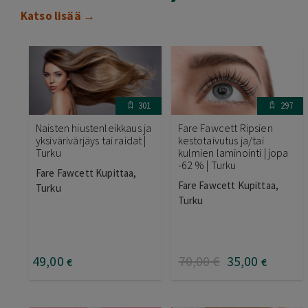
Katso lisää →
301
297
Naisten hiustenleikkaus ja
Fare Fawcett Ripsien
yksivärivärjäys tai raidat |
kestotaivutus ja/tai
Turku
kulmien laminointi | jopa
-62 % | Turku
Fare Fawcett Kupittaa,
Fare Fawcett Kupittaa,
Turku
Turku
49
,00
70
,00
€
35
,00
€
€