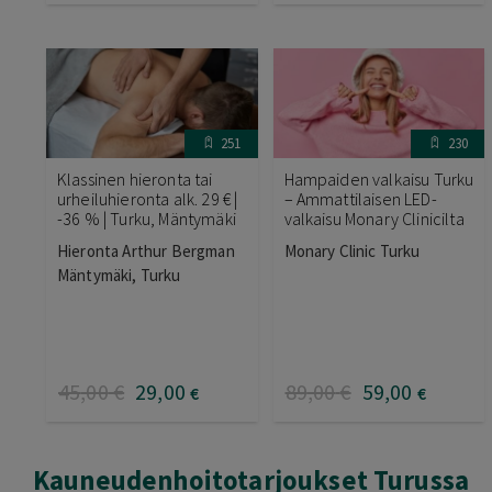
251
230
Klassinen hieronta tai
Hampaiden valkaisu Turku
urheiluhieronta alk. 29 € |
– Ammattilaisen LED-
-36 % | Turku, Mäntymäki
valkaisu Monary Clinicilta
Hieronta Arthur Bergman
Monary Clinic Turku
Mäntymäki, Turku
45
,00
€
29
,00
89
,00
€
59
,00
€
€
Kauneudenhoitotarjoukset Turussa