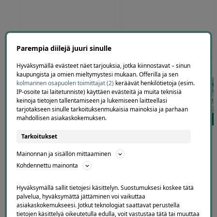
0
,00
30
,00
€
18
,00
€
€
Parempia diilejä juuri sinulle
Hyväksymällä evästeet näet tarjouksia, jotka kiinnostavat – sinun
kaupungista ja omien mieltymystesi mukaan. Offerilla ja sen
kolmannen osapuolen toimittajat (2)
keräävät henkilötietoja (esim.
IP-osoite tai laitetunniste) käyttäen evästeitä ja muita teknisiä
keinoja tietojen tallentamiseen ja lukemiseen laitteellasi
tarjotakseen sinulle tarkoituksenmukaisia mainoksia ja parhaan
mahdollisen asiakaskokemuksen.
0
537
Finbee – Joustava ratkaisu
Henkilökohtainen ravinto-
Tarkoitukset
arjen ja suurempien
ohjelma | -50 %
hankintojen
Mainonnan ja sisällön mittaaminen
Fitlap
rahoittamiseen
Kohdennettu mainonta
Finbee
Hyväksymällä sallit tietojesi käsittelyn. Suostumuksesi koskee tätä
palvelua, hyväksymättä jättäminen voi vaikuttaa
asiakaskokemukseesi. Jotkut teknologiat saattavat perustella
tietojen käsittelyä oikeutetulla edulla, voit vastustaa tätä tai muuttaa