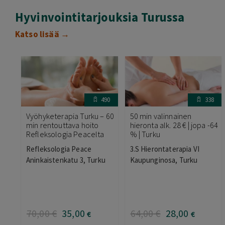
Hyvinvointitarjouksia Turussa
Katso lisää →
490
338
Vyöhyketerapia Turku – 60
50 min valinnainen
min rentouttava hoito
hieronta alk. 28 € | jopa -64
Refleksologia Peacelta
% | Turku
Refleksologia Peace
3.S Hierontaterapia VI
Aninkaistenkatu 3, Turku
Kaupunginosa, Turku
70
,00
€
35
,00
64
,00
€
28
,00
€
€