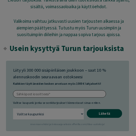
sisältö, voimassaoloaika ja käyttöehdot.
Valikoima vaihtuu jatkuvasti uusien tarjousten alkaessa ja
aiempien päättyessä. Tutustu myös Turun uusimpiin ja
suosituimpiin diileihin ja nappaa sopiva tarjous ajoissa.
Usein kysyttyä Turun tarjouksista
Liity yli 300 000 sisäpiiriläisen joukkoon – saat 10 %
alennuskoodin seuraavaan ostokseesi
Kaikkien täyttäneiden kesken arvotaan myös 1000 € lahjakortti!
Valitse kaupunki jonka sesonkitarjoukset kiinnostavat sinua eniten.
Lähetä
Arvonnan ehdot ja tietosuojaseloste: offerilla.com/tilaa-uutiskirje/