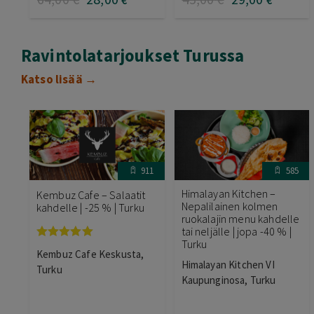
€
€
Ravintolatarjoukset Turussa
Katso lisää →
911
585
Himalayan Kitchen –
Kembuz Cafe – Salaatit
Nepalilainen kolmen
kahdelle | -25 % | Turku
ruokalajin menu kahdelle
tai neljälle | jopa -40 % |
Turku
Arvostelu
Kembuz Cafe Keskusta,
tuotteesta:
Himalayan Kitchen VI
5.00
/ 5
Turku
Kaupunginosa, Turku