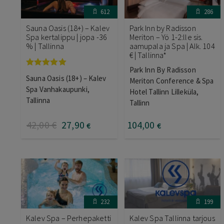
612
286
Sauna Oasis (18+) – Kalev
Park Inn by Radisson
Spa kertalippu | jopa -36
Meriton – Yö 1-2:lle sis.
% | Tallinna
aamupala ja Spa | Alk. 104
€ | Tallinna*
Park Inn By Radisson
Arvostelu
Sauna Oasis (18+) – Kalev
Meriton Conference & Spa
tuotteesta:
5.00
/ 5
Spa Vanhakaupunki,
Hotel Tallinn Lilleküla,
Tallinna
Tallinn
42
,00
€
27
,90
104
,00
€
€
232
199
Kalev Spa – Perhepaketti
Kalev Spa Tallinna tarjous