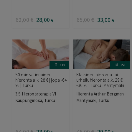
62
,00
€
28
,00
65
,00
€
33
,00
€
€
338
251
50 min valinnainen
Klassinen hieronta tai
hieronta alk. 28 € | jopa -64
urheiluhieronta alk. 29 € |
% | Turku
-36 % | Turku, Mäntymäki
3.S Hierontaterapia VI
Hieronta Arthur Bergman
Kaupunginosa, Turku
Mäntymäki, Turku
64
,00
€
28
,00
45
,00
€
29
,00