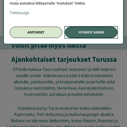
muita asetuksia klikkaamalla "Asetukset" linkkiä.
0
,00
19
,90
€
9
,90
€
€
Tietosuoja
ASETUKSET
HYVÄKSY KAIKKI
Voisit pitää myös näistä
Ajankohtaiset tarjoukset Turussa
Offerilla kokoaa Turun parhaat tarjoukset ja diilit helposti
samalle sivulle. Valikoimasta löydät edullista tekemistä
aikuisille, pariskunnille, ystäväporukoille ja perheille sekä
tarjouksia ravintoloihin, hierontaan, kauneudenhoitoon,
hyvinvointiin, autoiluun ja muihin palveluihin.
Tarjouksia löytyy Turun keskustan lisäksi esimerkiksi
Kupittaalta, Port Arthurista ja muilta kaupungin alueilta.
Mukana voi olla myös lähikuntien, kuten Raision, Kaarinan ja
Liedon tarjouksia. Tarkista aina diilin tuotesivulta tarkka sijainti,