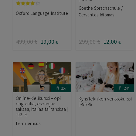
Goethe Sprachschule /
Arvostelu
Oxford Language Institute
Cervantes Idiomas
tuotteesta:
4.00
/ 5
499
,00
€
19
,00
299
,00
€
12
,00
€
€
257
244
Online-kielikurssi – opi
Kynsiteknikon verkkokurssi
englantia, espanjaa,
| -96 %
saksaa, italiaa tai ranskaa |
-92 %
Lerni lerni.us