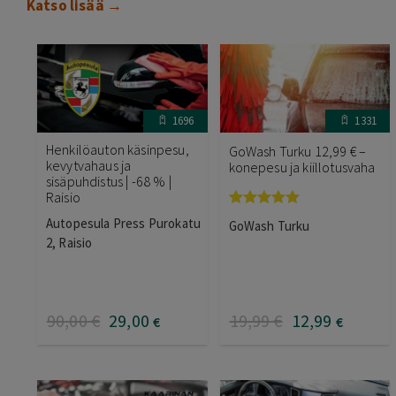
Katso lisää →
1696
1331
Henkilöauton käsinpesu,
GoWash Turku 12,99 € –
kevytvahaus ja
konepesu ja kiillotusvaha
sisäpuhdistus | -68 % |
Raisio
Arvostelu
Autopesula Press Purokatu
GoWash Turku
tuotteesta:
2, Raisio
5.00
/ 5
90
,00
€
29
,00
19
,99
€
12
,99
€
€