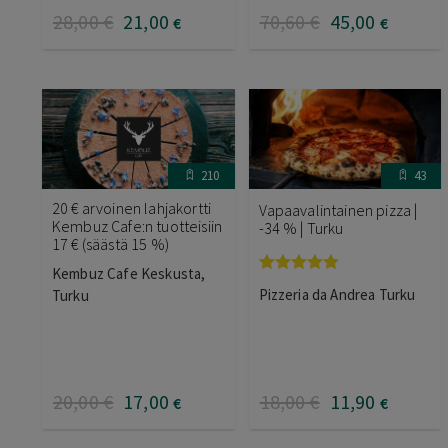
28
,00
€
21
,00
70
,60
€
45
,00
€
€
210
43
20 € arvoinen lahjakortti
Vapaavalintainen pizza |
Kembuz Cafe:n tuotteisiin
-34 % | Turku
17 € (säästä 15 %)
Kembuz Cafe Keskusta,
Arvostelu
Pizzeria da Andrea Turku
Turku
tuotteesta:
5.00
/ 5
20
,00
€
17
,00
18
,00
€
11
,90
€
€