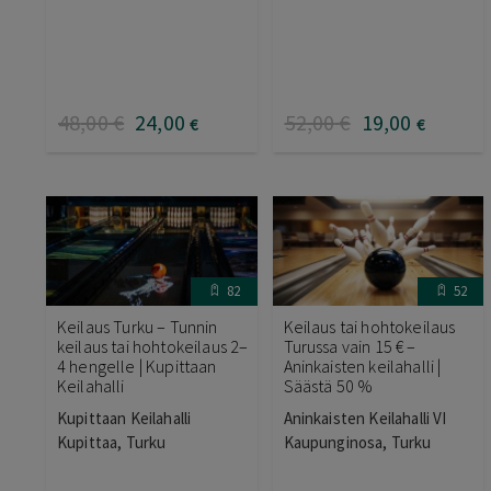
48
,00
€
24
,00
52
,00
€
19
,00
€
€
82
52
Keilaus Turku – Tunnin
Keilaus tai hohtokeilaus
keilaus tai hohtokeilaus 2–
Turussa vain 15 € –
4 hengelle | Kupittaan
Aninkaisten keilahalli |
Keilahalli
Säästä 50 %
Kupittaan Keilahalli
Aninkaisten Keilahalli VI
Kupittaa, Turku
Kaupunginosa, Turku