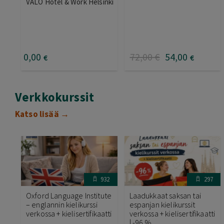
VALO Hotel & Work Helsinki
0
,00
72
,00
€
54
,00
€
€
Verkkokurssit
Katso lisää →
932
297
Oxford Language Institute
Laadukkaat saksan tai
– englannin kielikurssi
espanjan kielikurssit
verkossa + kielisertifikaatti
verkossa + kielisertifikaatti
| -96 %