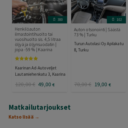
380
102
Henkilöauton
Auton otsonointi | Säästä
ilmastointihuolto tai
73 % | Turku
vuosihuolto sis. 4,5 litraa
Turun Autolasi Oy Apilakatu
öljyä ja öljynsuodatin |
jopa -59 % | Kaarina
8, Turku
Arvostelu
Kaarinan Ad-Autoveljet
tuotteesta:
5.00
/ 5
Lautamiehenkatu 3, Kaarina
120
,00
€
49
,00
70
,00
€
19
,00
€
€
Matkailutarjoukset
Katso lisää →