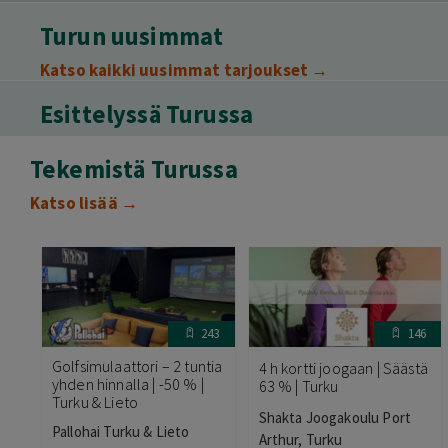
Turun uusimmat
Katso kaikki uusimmat tarjoukset →
Esittelyssä Turussa
Tekemistä Turussa
Katso lisää →
243
146
Golfsimulaattori – 2 tuntia
4 h kortti joogaan | Säästä
yhden hinnalla | -50 % |
63 % | Turku
Turku & Lieto
Shakta Joogakoulu Port
Pallohai Turku & Lieto
Arthur, Turku