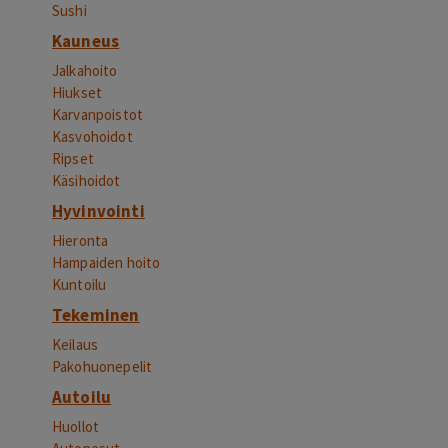
Sushi
Kauneus
Jalkahoito
Hiukset
Karvanpoistot
Kasvohoidot
Ripset
Käsihoidot
Hyvinvointi
Hieronta
Hampaiden hoito
Kuntoilu
Tekeminen
Keilaus
Pakohuonepelit
Autoilu
Huollot