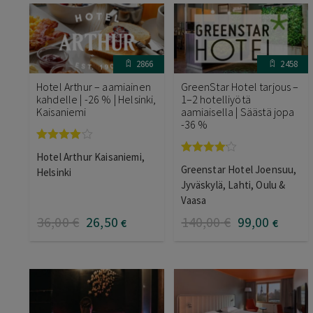
2866
2458
Hotel Arthur – aamiainen
GreenStar Hotel tarjous –
kahdelle | -26 % | Helsinki,
1–2 hotelliyötä
Kaisaniemi
aamiaisella | Säästä jopa
-36 %
Arvostelu
Hotel Arthur Kaisaniemi,
tuotteesta:
Arvostelu
Greenstar Hotel Joensuu,
4.00
/ 5
Helsinki
tuotteesta:
4.00
/ 5
Jyväskylä, Lahti, Oulu &
Vaasa
36
,00
€
26
,50
140
,00
€
99
,00
€
€