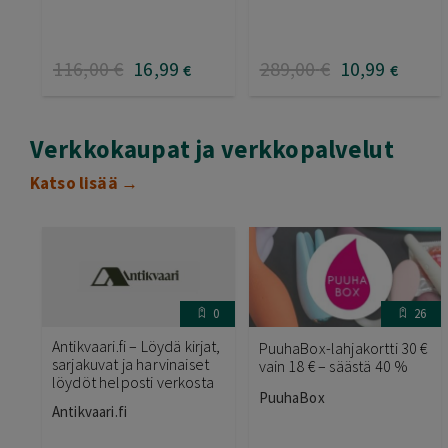
116
,00
€
16
,99
289
,00
€
10
,99
€
€
Verkkokaupat ja verkkopalvelut
Katso lisää →
0
26
Antikvaari.fi – Löydä kirjat,
PuuhaBox-lahjakortti 30 €
sarjakuvat ja harvinaiset
vain 18 € – säästä 40 %
löydöt helposti verkosta
PuuhaBox
Antikvaari.fi