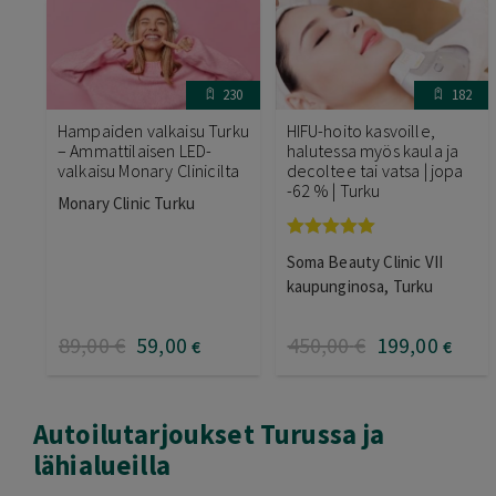
230
182
Hampaiden valkaisu Turku
HIFU-hoito kasvoille,
– Ammattilaisen LED-
halutessa myös kaula ja
valkaisu Monary Clinicilta
decoltee tai vatsa | jopa
-62 % | Turku
Monary Clinic Turku
Arvostelu
Soma Beauty Clinic VII
tuotteesta:
5.00
/ 5
kaupunginosa, Turku
89
,00
€
59
,00
450
,00
€
199
,00
€
€
Autoilutarjoukset Turussa ja
lähialueilla