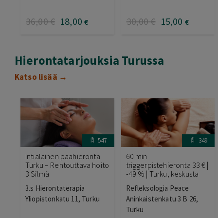
36
,00
€
18
,00
30
,00
€
15
,00
€
€
Hierontatarjouksia Turussa
Katso lisää →
547
349
Intialainen päähieronta
60 min
Turku – Rentouttava hoito
triggerpistehieronta 33 € |
3 Silmä
-49 % | Turku, keskusta
3.s Hierontaterapia
Refleksologia Peace
Yliopistonkatu 11, Turku
Aninkaistenkatu 3 B 26,
Turku