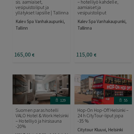
sis. aamiaiset,
– hotelliyö kahdelle,
vesipuistoliput ja
aamiaiset ja
yllätykset lapsille | Tallinna
vesipuistoliput
Kalev Spa Vanhakaupunki,
Kalev Spa Vanhakaupunki,
Tallinn
Tallinna
165
,00
115
,00
€
€
129
55
Suomen paras hotelli
Hop-On Hop-Off Helsinki –
VALO Hotel & Work Helsinki
24 h CityTour-liput jopa
– Hotelliyö ja hirsisauna
-35 %
-20%
Citytour Kluuvi, Helsinki