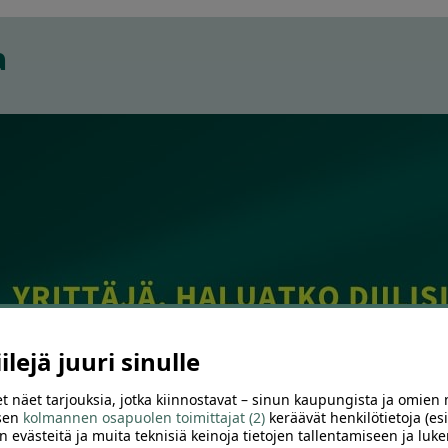
a
lejä juuri sinulle
t näet tarjouksia, jotka kiinnostavat – sinun kaupungista ja omien 
 sen
kolmannen osapuolen toimittajat (2)
keräävät henkilötietoja (esi
n evästeitä ja muita teknisiä keinoja tietojen tallentamiseen ja luke