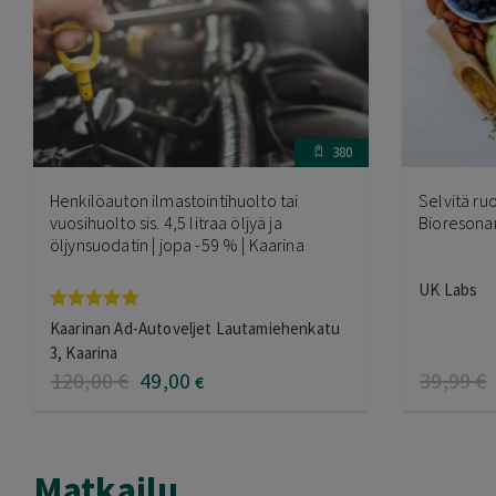
380
Henkilöauton ilmastointihuolto tai
Selvitä ru
vuosihuolto sis. 4,5 litraa öljyä ja
Bioresonan
öljynsuodatin | jopa -59 % | Kaarina
UK Labs
Arvostelu
Kaarinan Ad-Autoveljet Lautamiehenkatu
tuotteesta:
3, Kaarina
5.00
/ 5
120
,00
€
49
,00
39
,99
€
€
Matkailu