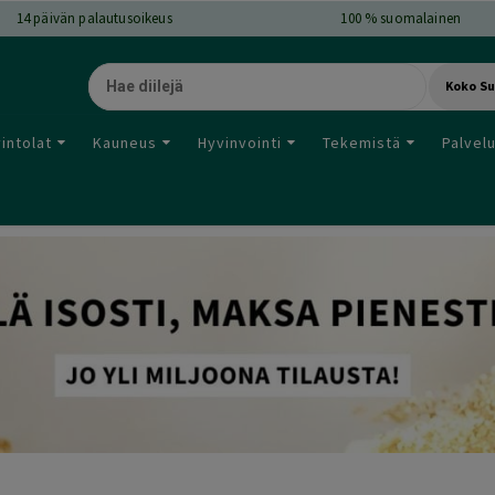
14
päivän palautusoikeus
100 % suomalainen
Koko S
intolat
Kauneus
Hyvinvointi
Tekemistä
Palvel