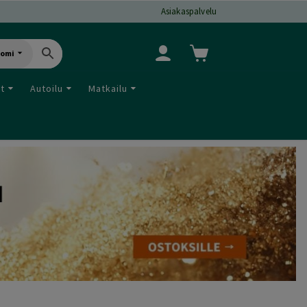
Asiakaspalvelu
uomi
ut
Autoilu
Matkailu