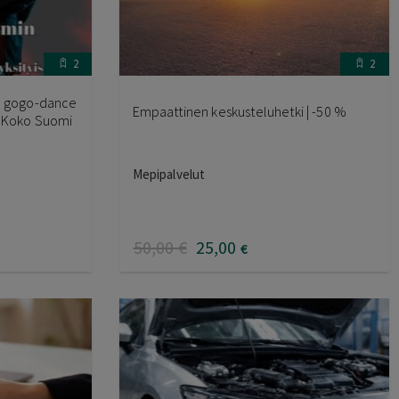
2
2
w, gogo-dance
Empaattinen keskusteluhetki | -50 %
| Koko Suomi
Mepipalvelut
50
,00
€
25
,00
€