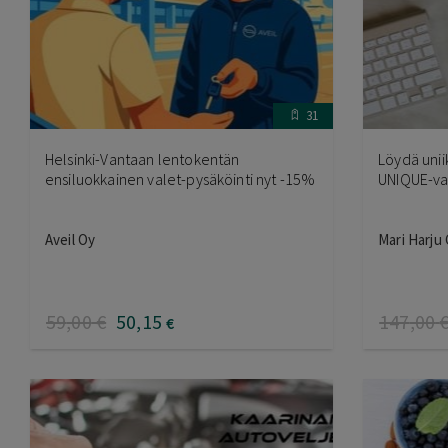
31
Helsinki-Vantaan lentokentän
Löydä unii
ensiluokkainen valet-pysäköinti nyt -15%
UNIQUE-va
Aveil Oy
Mari Harju
59
,00
€
50
,15
147
,00
€