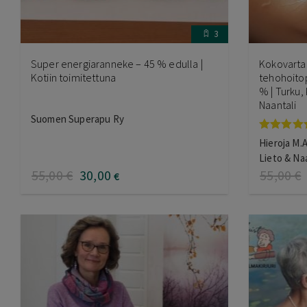
3
Super energiaranneke – 45 % edulla |
Kokovartal
Kotiin toimitettuna
tehohoitop
% | Turku, 
Naantali
Suomen Superapu Ry
Arvostel
Hieroja M.A
tuotteesta
Lieto & Naa
5.00
/ 5
55
,00
€
30
,00
55
,00
€
€