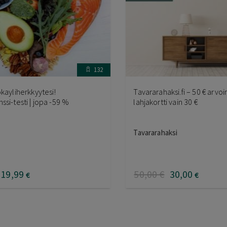
132
okayliherkkyytesi!
Tavararahaksi.fi – 50 € arvo
ssi-testi | jopa -59 %
lahjakortti vain 30 €
Tavararahaksi
19
,99
50
,00
€
30
,00
€
€