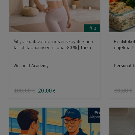
2
Äitiysliikuntavalmennus ensikäynti etänä
Henkilökoh
tai lähitapaamisena | jopa -80 % | Turku
ohjelma 1-
Wellnest Academy
Personal T
100
,00
€
20
,00
80
,00
€
€