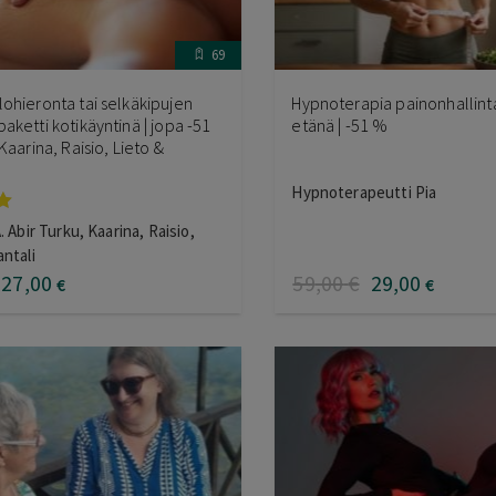
69
ohieronta tai selkäkipujen
Hypnoterapia painonhallint
aketti kotikäyntinä | jopa -51
etänä | -51 %
Kaarina, Raisio, Lieto &
Hypnoterapeutti Pia
u
. Abir Turku, Kaarina, Raisio,
:
ntali
27
,00
59
,00
€
29
,00
€
€