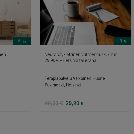
17
8
inen
Neuropsykiatrinen valmennus 45 min
29,90 € – Helsinki tai etänä
Terapiapalvelu Valkoinen Huone
Pukinmäki, Helsinki
60
,00
€
29
,90
€