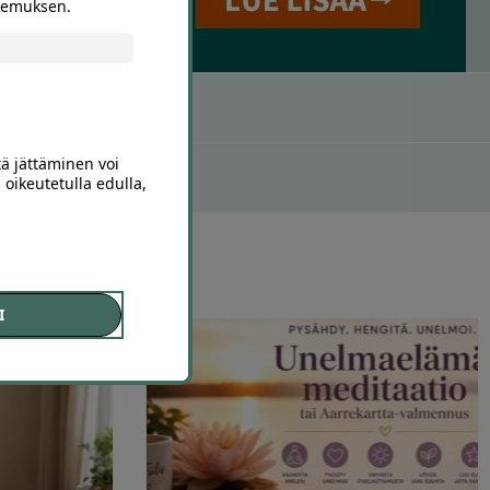
okemuksen.
tä jättäminen voi
 oikeutetulla edulla,
I