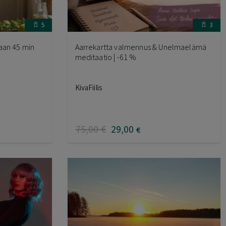
5
3
aan 45 min
Aarrekartta valmennus & Unelmaelämä
meditaatio | -61 %
KivaFiilis
75
,00
€
29
,00
€