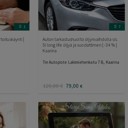
2
7
toituskäynti |
Auton tarkastushuolto öljynvaihdolla sis.
5l long life öljyä ja suodattimen | -34 % |
Kaarina
Tm Autopiste Lakimiehenkatu 7 B, Kaarina
120
,00
€
79
,00
€