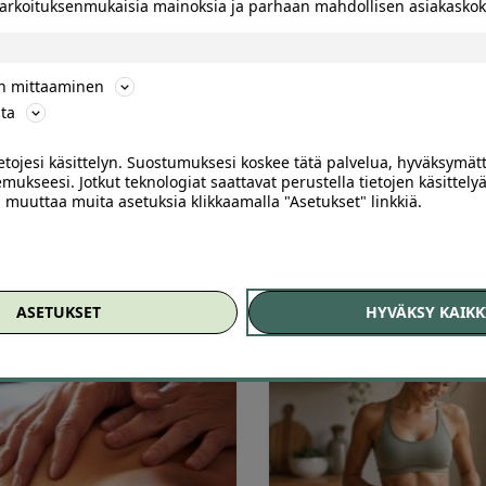
 tarkoituksenmukaisia mainoksia ja parhaan mahdollisen asiakask
ön mittaaminen
ta
ietojesi käsittelyn. Suostumuksesi koskee tätä palvelua, hyväksymät
koodit
mukseesi. Jotkut teknologiat saattavat perustella tietojen käsittelyä
ai muuttaa muita asetuksia klikkaamalla "Asetukset" linkkiä.
ASETUKSET
HYVÄKSY KAIKK