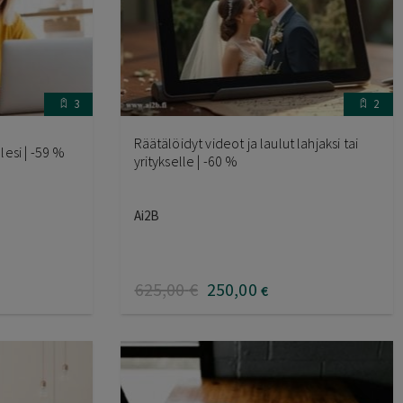
3
2
Räätälöidyt videot ja laulut lahjaksi tai
llesi | -59 %
yritykselle | -60 %
Ai2B
625
,00
€
250
,00
€