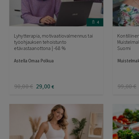
4
Lyhytterapia, motivaatiovalmennus tai
Kontilline
työohjauksen tehoistunto
Muistelmaki
etävastaanottona | -68 %
Suomi
Astella Omaa Polkua
Muistelmaki
90
,00
€
29
,00
99
,00
€
€