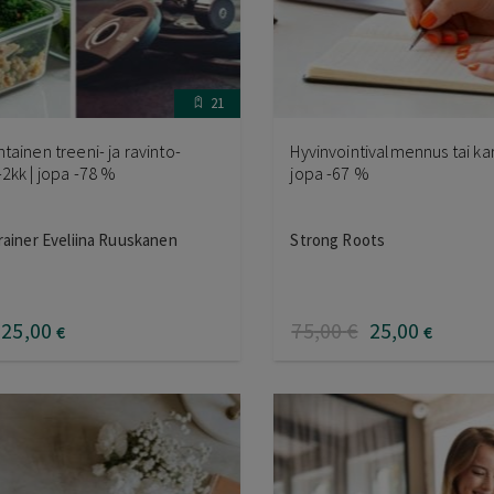
21
tainen treeni- ja ravinto-
Hyvinvointivalmennus tai kar
2kk | jopa -78 %
jopa -67 %
rainer Eveliina Ruuskanen
Strong Roots
25
,00
75
,00
€
25
,00
€
€