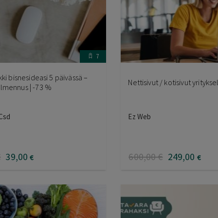
7
kki bisnesideasi 5 päivässä –
Nettisivut / kotisivut yritykse
lmennus | -73 %
 Csd
Ez Web
€
39
,00
600
,00
€
249
,00
€
€