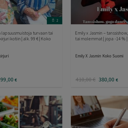
2
n lapsuusmuistoja turvaan tai
Emily x Jasmin – tanssisho
rjuri kotiin | alk. 99 € | Koko
tai molemmat | jopa -14 % 
rjuri
Emily X Jasmin Koko Suomi
99
,00
410
,00
€
380
,00
€
€