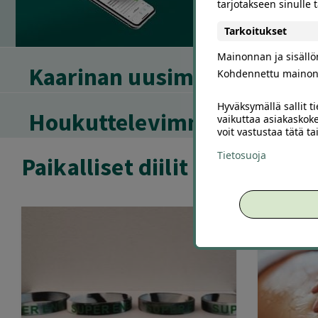
tarjotakseen sinulle
Tarkoitukset
Mainonnan ja sisäll
Kaarinan uusimmat
Kohdennettu mainon
Hyväksymällä sallit t
Houkuttelevimmat alennus
vaikuttaa asiakaskoke
voit vastustaa tätä t
Tietosuoja
Paikalliset diilit