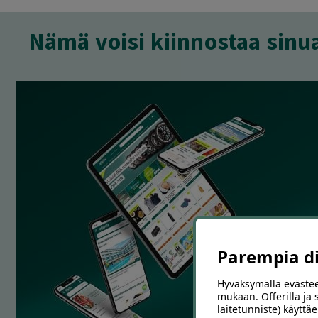
Nämä voisi kiinnostaa sinu
Parempia dii
Hyväksymällä evästee
mukaan. Offerilla ja
laitetunniste) käyttäe