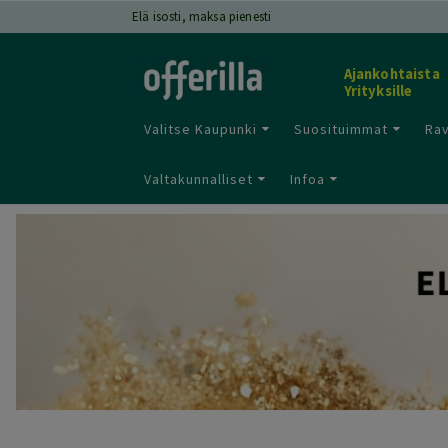
Elä isosti, maksa pienesti
Ajankohtaista
Yrityksille
Valitse Kaupunki
Suosituimmat
Rav
Valtakunnalliset
Infoa