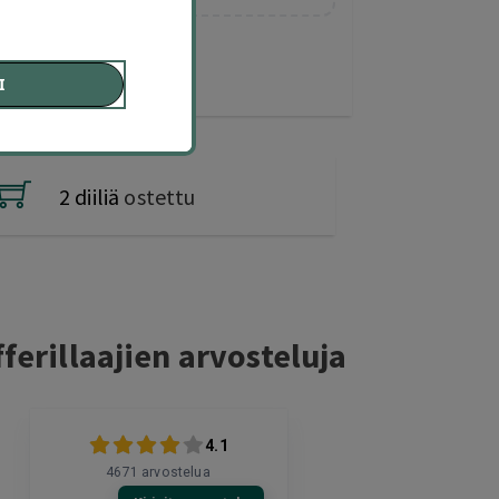
I
2 diiliä
ostettu
ferillaajien arvosteluja
4.1
4671
arvostelua