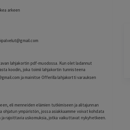
ukea arkeen
Jarkko
J
Ylöjärvi
ipalvelut@gmail.com
2 days ago
Helppo, vaivaton ja edullinen hinta
Lisätty
tavan lahjakortin pdf-muodossa. Kun olet ladannut
sta koodin, joka toimii lahjakortin tunnisteena
@gmail.com
ja mainitse Offerilla lahjakortti varauksen
Pag
6
of
60
een, eli menneiden elämien tutkimiseen ja alitajunnan
ja ohjatun ympäristön, jossa asiakkaamme voivat kohdata
 ja rajoittavia uskomuksia, jotka vaikuttavat nykyhetkeen.