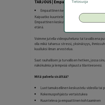
Tietosuoja
TARJOUS | Empaattinen keskusteluhet
Empaattinen keskusteluhetki 25 € (arvo 50 
Kaipaatko kuuntelevaa ihmistä, vertaistukea tai
Empaattinen keskusteluhetki tarjoaa kokemuspo
etänä.
Voimme jutella videopuheluna tai tavallisena puhe
olla mikä tahansa: stressi, yksinäisyys, ihmissu
kuulluksi ilman arvostelua.
Saat rauhallisen ja turvallisen hetken, jossa s
näkökulmia ja lempeää ohjausta tilanteeseesi.
Mitä palvelu sisältää?
Luottamuksellinen keskustelu videolla tai 
Kokemuspohjaista vertaistukea
Kuunteleva ja empaattinen kohtaaminen