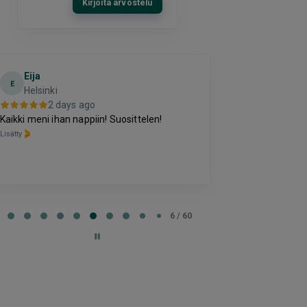
Kirjoita arvostelu
Eija
Terho Tii
E
Helsinki
3 da
2 days ago
Kohtuuhintainen
Kaikki meni ihan nappiin! Suosittelen!
oleva majoitus
Lisätty
perussettii.
Lisätty
e
6 / 60