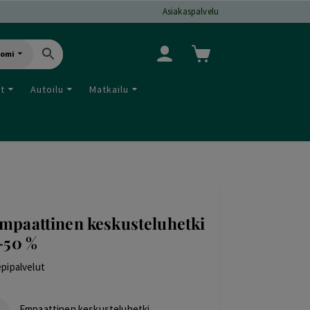
Asiakaspalvelu
uomi
ut
Autoilu
Matkailu
mpaattinen keskusteluhetki
 -50 %
pipalvelut
Empaattinen keskusteluhetki