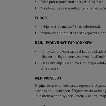
Aikaa puhua juuri sinulle tärkeistä asioista
Mahdollisuus saada selkeyttä ja henkistä t
EHDOT
timo
Lahjakortti voimassa 2 kk ostohetkestä
T
helsinki
Mahdollisesti tiedustelut sähköpostilla
mep
2 days ago
kiitos hienosti toimi
NÄIN HYÖDYNNÄT TARJOUKSEN
Lisätty
Tehtyäsi ostoksen saat sähköpostiisi ladat
lahjakortin, löydät sen vasemmasta yläkulma
Varaa aika ohjaukseen maililla
mepipalvelut
yhteydessä
MEPIPALVELUT
Mepipalvelut on erikoistunut regressio-ohjauks
prosessien tukemiseen. Tarjoamme turvallisen 
ja käsitellä menneisyyden kokemuksia, traumoja