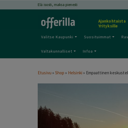
Elä isosti, maksa pienesti
Ajankohtaista
Yrityksille
Valitse Kaupunki
Suosituimmat
Rav
Valtakunnalliset
Infoa
Etusivu
»
Shop
»
Helsinki
»
Empaattinen keskustelu