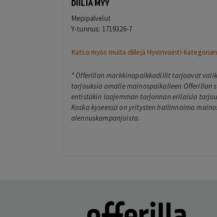
DIILIÄ MYY
Mepipalvelut
Y-tunnus: 1719326-7
Katso myös muita diilejä Hyvinvointi-kategorian 
*
Offerillan markkinapaikkadiilit tarjoavat val
tarjouksia omalle mainospaikalleen Offerillan s
entistäkin laajemman tarjonnan erilaisia tarjouk
Koska kyseessä on yritysten hallinnoima mainos
alennuskampanjoista.