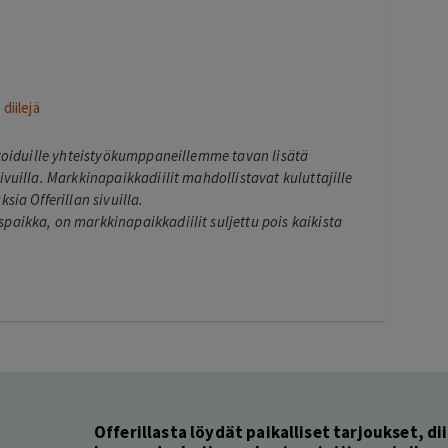
diilejä
ikoiduille yhteistyökumppaneillemme tavan lisätä
ivuilla. Markkinapaikkadiilit mahdollistavat kuluttajille
sia Offerillan sivuilla.
paikka, on markkinapaikkadiilit suljettu pois kaikista
Offerillasta löydät paikalliset tarjoukset, dii