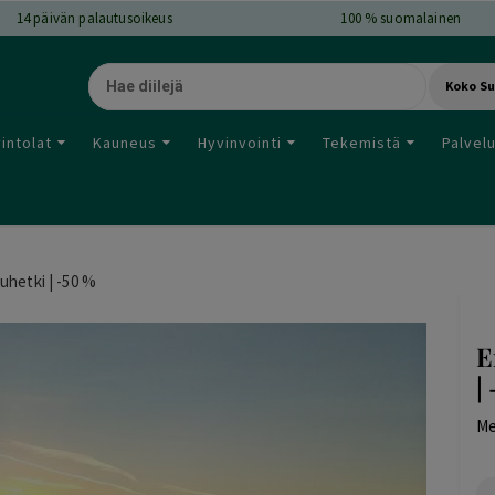
14
päivän palautusoikeus
100 % suomalainen
Koko S
intolat
Kauneus
Hyvinvointi
Tekemistä
Palvel
hetki | -50 %
E
|
Me