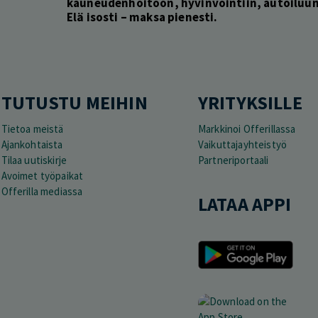
kauneudenhoitoon, hyvinvointiin, autoiluun 
Elä isosti – maksa pienesti.
TUTUSTU MEIHIN
YRITYKSILLE
Tietoa meistä
Markkinoi Offerillassa
Ajankohtaista
Vaikuttajayhteistyö
Tilaa uutiskirje
Partneriportaali
Avoimet työpaikat
Offerilla mediassa
LATAA APPI