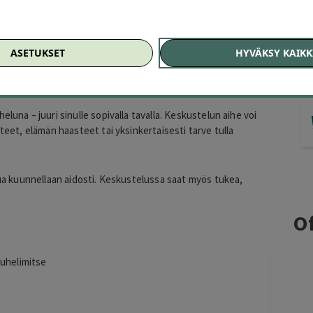
ki
€)
 turvallista keskusteluhetkeä arjen huolien keskelle?
ASETUKSET
HYVÄKSY KAIKK
hjaista ja luottamuksellista keskusteluapua helposti
luna – juuri sinulle sopivalla tavalla. Keskustelun aihe voi
hteet, elämän haasteet tai yksinkertaisesti tarve tulla
inua kuunnellaan aidosti. Keskustelussa saat myös tukea,
Of
puhelimitse