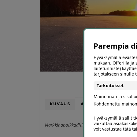
Parempia dii
Hyväksymällä evästee
mukaan. Offerilla ja
laitetunniste) käyttäe
tarjotakseen sinulle
Tarkoitukset
Mainonnan ja sisäll
Kohdennettu mainon
KUVAUS
ARVIOT (0)
SUOSI
Hyväksymällä sallit t
vaikuttaa asiakaskoke
Markkinapaikkadiili*
voit vastustaa tätä t