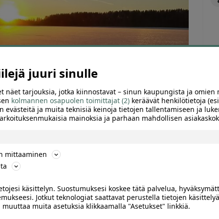
lejä juuri sinulle
t näet tarjouksia, jotka kiinnostavat – sinun kaupungista ja omien 
 sen
kolmannen osapuolen toimittajat (2)
keräävät henkilötietoja (esi
n evästeitä ja muita teknisiä keinoja tietojen tallentamiseen ja luke
 tarkoituksenmukaisia mainoksia ja parhaan mahdollisen asiakask
ön mittaaminen
ta
TTELE
ietojesi käsittelyn. Suostumuksesi koskee tätä palvelua, hyväksymät
mukseesi. Jotkut teknologiat saattavat perustella tietojen käsittelyä
ai muuttaa muita asetuksia klikkaamalla "Asetukset" linkkiä.