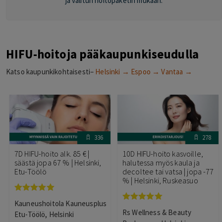
ja valitun hoitopaketin mukaan.
HIFU-hoitoja pääkaupunkiseudulla
Katso kaupunkikohtaisesti–
Helsinki →
Espoo →
Vantaa →
336
278
7D HIFU-hoito alk. 85 € |
10D HIFU-hoito kasvoille,
säästä jopa 67 % | Helsinki,
halutessa myös kaula ja
Etu-Töölö
decoltee tai vatsa | jopa -77
% | Helsinki, Ruskeasuo
Arvostelu
Kauneushoitola Kauneusplus
tuotteesta:
Arvostelu
Rs Wellness & Beauty
5.00
/ 5
Etu-Töölö, Helsinki
tuotteesta: