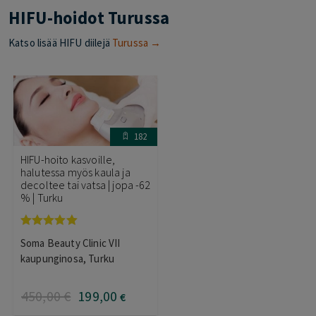
HIFU-hoidot Turussa
Katso lisää HIFU diilejä
Turussa →
182
HIFU-hoito kasvoille,
halutessa myös kaula ja
decoltee tai vatsa | jopa -62
% | Turku
Arvostelu
Soma Beauty Clinic VII
tuotteesta:
5.00
/ 5
kaupunginosa, Turku
450
,00
€
199
,00
€