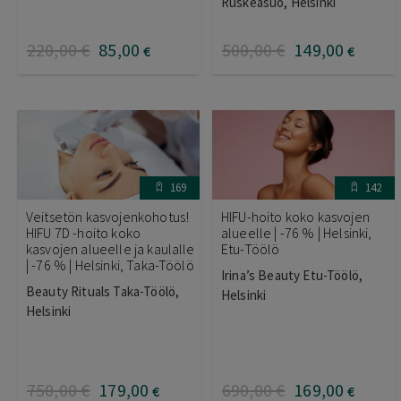
5.00
/ 5
Ruskeasuo, Helsinki
220
,00
€
85
,00
500
,00
€
149
,00
€
€
169
142
Veitsetön kasvojenkohotus!
HIFU-hoito koko kasvojen
HIFU 7D -hoito koko
alueelle | -76 % | Helsinki,
kasvojen alueelle ja kaulalle
Etu-Töölö
| -76 % | Helsinki, Taka-Töölö
Irina’s Beauty Etu-Töölö,
Beauty Rituals Taka-Töölö,
Helsinki
Helsinki
750
,00
€
179
,00
690
,00
€
169
,00
€
€