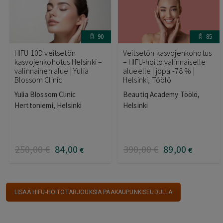
90
85
HIFU 10D veitsetön
Veitsetön kasvojenkohotus
kasvojenkohotus Helsinki –
– HIFU-hoito valinnaiselle
valinnainen alue | Yulia
alueelle | jopa -78 % |
Blossom Clinic
Helsinki, Töölö
Yulia Blossom Clinic
Beautiq Academy Töölö,
Herttoniemi, Helsinki
Helsinki
250
,00
€
84
,00
390
,00
€
89
,00
€
€
LISÄÄ HIFU-HOITOTARJOUKSIA PÄÄKAUPUNKISEUDULLA