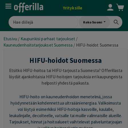
Yrityksille
Koko Suomi
Etusivu
/
Kaupunkisi parhaat tarjoukset
/
Kauneudenhoitotarjoukset Suomessa
/
HIFU-hoidot Suomessa
HIFU-hoidot Suomessa
Etsitkö HIFU-hoitoa tai HIFU-tarjousta Suomesta? Offerillasta
löydät ajankohtaisia HIFU-hoitojen tarjouksia eri kaupungeista
helposti yhdestä paikasta.
HIFU-hoito on kauneudenhoidon menetelmä, jossa
hyödynnetään kohdennettua ultraäänienergiaa. Valikoimasta
voi löytyä esimerkiksi HIFU-hoitoja kasvoille, kaulalle,
leukalinjalle, decolteelle, vatsalle tai muille valinnaisille alueille.
Tarjoukset, hinnat ja hoitoalueet vaihtelevat palveluntarjoajan