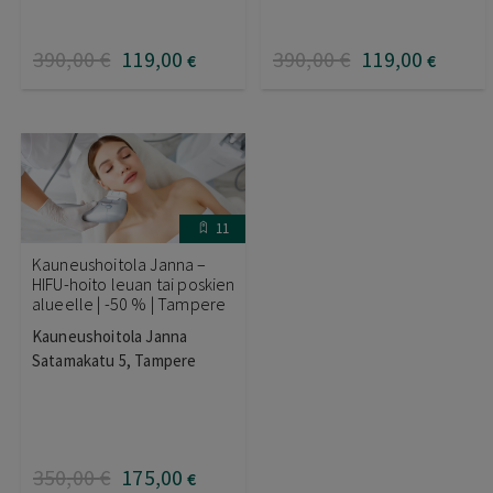
390
,00
€
119
,00
390
,00
€
119
,00
€
€
11
Kauneushoitola Janna –
HIFU-hoito leuan tai poskien
alueelle | -50 % | Tampere
Kauneushoitola Janna
Satamakatu 5, Tampere
350
,00
€
175
,00
€