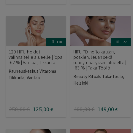
138
122
12D HIFU-hoidot
HIFU 7D-hoito kaulan,
valinnaiselle alueelle | jopa
poskien, leuan sekä
-62 % | Vantaa, Tikkurila
suunympäryksen alueelle |
-63 % | Taka-Töölö
Kauneuskeskus Vitaroma
Beauty Rituals Taka-Töölö,
Tikkurila, Vantaa
Helsinki
250
,00
€
125
,00
400
,00
€
149
,00
€
€