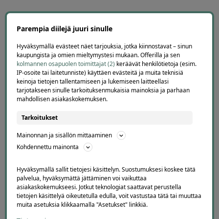
Parempia diilejä juuri sinulle
Hyväksymällä evästeet näet tarjouksia, jotka kiinnostavat – sinun
kaupungista ja omien mieltymystesi mukaan. Offerilla ja sen
Offerillaajien arvosteluja
kolmannen osapuolen toimittajat (2)
keräävät henkilötietoja (esim.
IP-osoite tai laitetunniste) käyttäen evästeitä ja muita teknisiä
keinoja tietojen tallentamiseen ja lukemiseen laitteellasi
tarjotakseen sinulle tarkoituksenmukaisia mainoksia ja parhaan
mahdollisen asiakaskokemuksen.
4.1
4671
arvostelua
Kirjoita arvostelu
Tarkoitukset
Mainonnan ja sisällön mittaaminen
Kohdennettu mainonta
Hyväksymällä sallit tietojesi käsittelyn. Suostumuksesi koskee tätä
Terho Tiilikainen
palvelua, hyväksymättä jättäminen voi vaikuttaa
3 days ago
asiakaskokemukseesi. Jotkut teknologiat saattavat perustella
Kohtuuhintainen ja keskeisellä paikalla oleva
tietojen käsittelyä oikeutetulla edulla, voit vastustaa tätä tai muuttaa
muita asetuksia klikkaamalla "Asetukset" linkkiä.
majoitus. Aamiainen ihan hyvää perussettii.
Lisätty