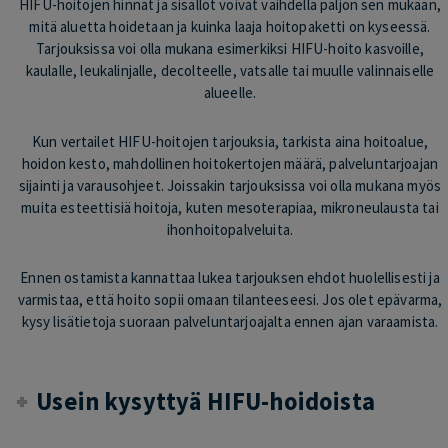
HIFU-hoitojen hinnat ja sisällöt voivat vaihdella paljon sen mukaan,
mitä aluetta hoidetaan ja kuinka laaja hoitopaketti on kyseessä.
Tarjouksissa voi olla mukana esimerkiksi HIFU-hoito kasvoille,
kaulalle, leukalinjalle, decolteelle, vatsalle tai muulle valinnaiselle
alueelle.
Kun vertailet HIFU-hoitojen tarjouksia, tarkista aina hoitoalue,
hoidon kesto, mahdollinen hoitokertojen määrä, palveluntarjoajan
sijainti ja varausohjeet. Joissakin tarjouksissa voi olla mukana myös
muita esteettisiä hoitoja, kuten mesoterapiaa, mikroneulausta tai
ihonhoitopalveluita.
Ennen ostamista kannattaa lukea tarjouksen ehdot huolellisesti ja
varmistaa, että hoito sopii omaan tilanteeseesi. Jos olet epävarma,
kysy lisätietoja suoraan palveluntarjoajalta ennen ajan varaamista.
Usein kysyttyä HIFU-hoidoista