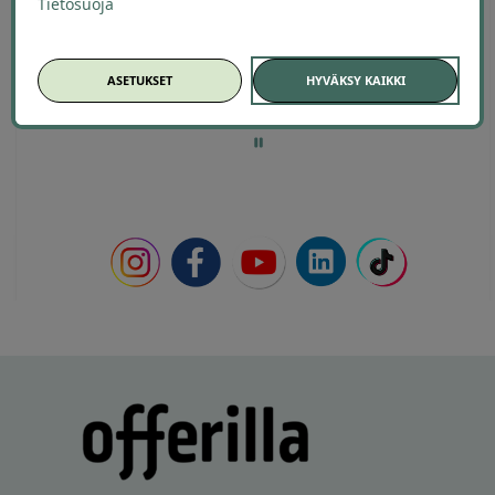
Tietosuoja
ASETUKSET
HYVÄKSY KAIKKI
Page
7
7 / 60
of
60