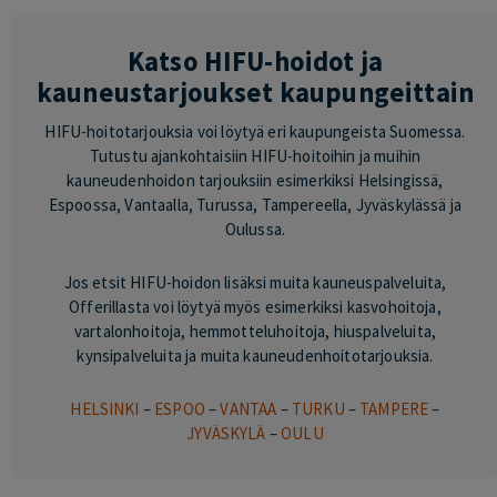
Katso HIFU-hoidot ja
kauneustarjoukset kaupungeittain
HIFU-hoitotarjouksia voi löytyä eri kaupungeista Suomessa.
Tutustu ajankohtaisiin HIFU-hoitoihin ja muihin
kauneudenhoidon tarjouksiin esimerkiksi Helsingissä,
Espoossa, Vantaalla, Turussa, Tampereella, Jyväskylässä ja
Oulussa.
Jos etsit HIFU-hoidon lisäksi muita kauneuspalveluita,
Offerillasta voi löytyä myös esimerkiksi kasvohoitoja,
vartalonhoitoja, hemmotteluhoitoja, hiuspalveluita,
kynsipalveluita ja muita kauneudenhoitotarjouksia.
HELSINKI
–
ESPOO
–
VANTAA
–
TURKU
–
TAMPERE
–
JYVÄSKYLÄ
–
OULU