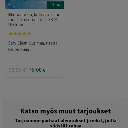
34
Ikkunanpesu, kotisiivous tai
muuttosiivous | jopa -33 % |
Uusimaa
Arvostelu
Stay Clean Uusimaa, useita
tuotteesta:
5.00
/ 5
kaupunkeja
98
,00
€
75
,00
€
Katso myös muut tarjoukset
Tarjoamme parhaat alennukset ja edut, joilla
säästät rahaa