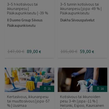
3–5 h kotisiivous tai
3–5 tunnin kotisiivous tai
ikkunanpesu |
ikkunanpesu | jopa -49 % |
Pääkaupunkiseutu | -39 %
Pääkaupunkiseutu
Il Duomo Group Siivous
Diakha Siivouspalvelut
Pääkaupunkiseutu
147
,00
€
89
,00
105
,00
€
59
,00
€
€
21
16
Kertasiivous, ikkunanpesu
Kotisiivous tai ikkunoiden
tai muuttosiivous | jopa -57
pesu 3-4h | jopa -11 % |
% | Uusimaa
Helsinki, Espoo, Kauniainen