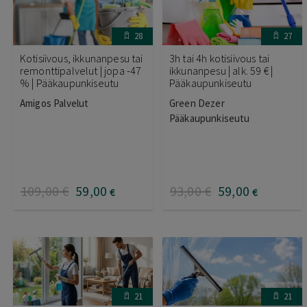
28
27
Kotisiivous, ikkunanpesu tai
3h tai 4h kotisiivous tai
remonttipalvelut | jopa -47
ikkunanpesu | alk. 59 € |
% | Pääkaupunkiseutu
Pääkaupunkiseutu
Amigos Palvelut
Green Dezer
Pääkaupunkiseutu
109
,00
€
59
,00
93
,00
€
59
,00
€
€
21
21