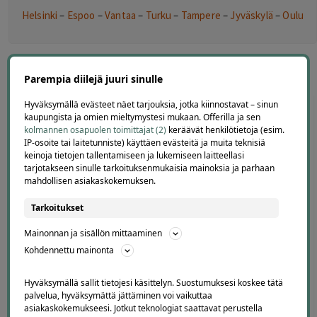
Helsinki
–
Espoo
–
Vantaa
–
Turku
–
Tampere
–
Jyväskylä
–
Oulu
Parempia diilejä juuri sinulle
Hyväksymällä evästeet näet tarjouksia, jotka kiinnostavat – sinun
kaupungista ja omien mieltymystesi mukaan. Offerilla ja sen
kolmannen osapuolen toimittajat (2)
keräävät henkilötietoja (esim.
Offerillaajien arvosteluja
IP-osoite tai laitetunniste) käyttäen evästeitä ja muita teknisiä
keinoja tietojen tallentamiseen ja lukemiseen laitteellasi
tarjotakseen sinulle tarkoituksenmukaisia mainoksia ja parhaan
mahdollisen asiakaskokemuksen.
4.1
4671
arvostelua
Tarkoitukset
Kirjoita arvostelu
Mainonnan ja sisällön mittaaminen
Kohdennettu mainonta
Hyväksymällä sallit tietojesi käsittelyn. Suostumuksesi koskee tätä
palvelua, hyväksymättä jättäminen voi vaikuttaa
Eija
E
asiakaskokemukseesi. Jotkut teknologiat saattavat perustella
Helsinki