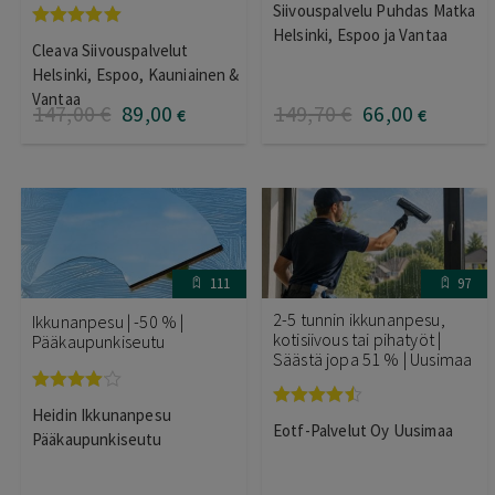
Siivouspalvelu Puhdas Matka
tuotteesta:
4.75
/ 5
Helsinki, Espoo ja Vantaa
Arvostelu
Cleava Siivouspalvelut
tuotteesta:
5.00
/ 5
Helsinki, Espoo, Kauniainen &
Vantaa
147
,00
€
89
,00
149
,70
€
66
,00
€
€
111
97
2-5 tunnin ikkunanpesu,
Ikkunanpesu | -50 % |
kotisiivous tai pihatyöt |
Pääkaupunkiseutu
Säästä jopa 51 % | Uusimaa
Arvostelu
Heidin Ikkunanpesu
Arvostelu
tuotteesta:
Eotf-Palvelut Oy Uusimaa
tuotteesta:
4.00
/ 5
Pääkaupunkiseutu
4.40
/ 5