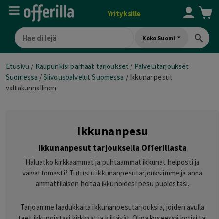
Yrityksille
Koko Suomi
Etusivu
/
Kaupunkisi parhaat tarjoukset
/
Palvelutarjoukset
Suomessa
/
Siivouspalvelut Suomessa
/
Ikkunanpesut
valtakunnallinen
Ikkunanpesu
Ikkunanpesut tarjouksella Offerillasta
Haluatko kirkkaammat ja puhtaammat ikkunat helposti ja
vaivattomasti? Tutustu ikkunanpesutarjouksiimme ja anna
ammattilaisen hoitaa ikkunoidesi pesu puolestasi.
Tarjoamme laadukkaita ikkunanpesutarjouksia, joiden avulla
teet ikkunoistasi kirkkaat ja kiiltävät. Olipa kyseessä kotisi tai