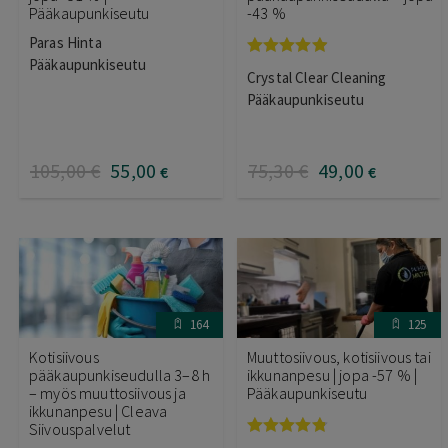
Pääkaupunkiseutu
-43 %
Paras Hinta
Pääkaupunkiseutu
Arvostelu
Crystal Clear Cleaning
tuotteesta:
4.83
/ 5
Pääkaupunkiseutu
105
,00
€
55
,00
75
,30
€
49
,00
€
€
164
125
Kotisiivous
Muuttosiivous, kotisiivous tai
pääkaupunkiseudulla 3–8 h
ikkunanpesu | jopa -57 % |
– myös muuttosiivous ja
Pääkaupunkiseutu
ikkunanpesu | Cleava
Siivouspalvelut
Arvostelu