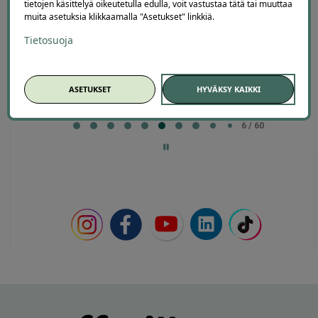
tietojen käsittelyä oikeutetulla edulla, voit vastustaa tätä tai muuttaa
2 days ago
muita asetuksia klikkaamalla "Asetukset" linkkiä.
Kaikki meni ihan nappiin! Suosittelen!
Tietosuoja
Lisätty
ASETUKSET
HYVÄKSY KAIKKI
Page
6
6 / 60
of
60