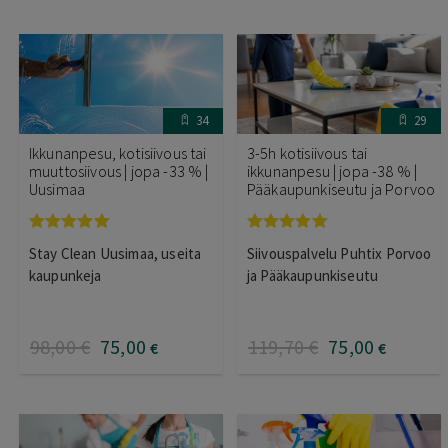
34
29
Ikkunanpesu, kotisiivous tai
3-5h kotisiivous tai
muuttosiivous | jopa -33 % |
ikkunanpesu | jopa -38 % |
Uusimaa
Pääkaupunkiseutu ja Porvoo
Arvostelu
Arvostelu
Stay Clean Uusimaa, useita
Siivouspalvelu Puhtix Porvoo
tuotteesta:
tuotteesta:
5.00
/ 5
5.00
/ 5
kaupunkeja
ja Pääkaupunkiseutu
98
,00
€
75
,00
119
,70
€
75
,00
€
€