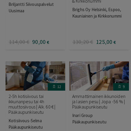
& Kirkkonummi
Briljantti Siivouspalvelut
Brighs Oy Helsinki, Espoo,
Uusimaa
Kauniainen ja Kirkkonummi
114
,00
€
90
,00
130
,20
€
125
,00
€
€
12
9
2-5h kotisiivous tai
Ammattimainen ikkunoiden
ikkunanpesu tai 4h
ja lasien pesu | Jopa -56 % |
muuttosiivous | Alk. 60 € |
Pääkaupunkiseutu
Pääkaupunkiseutu
Inari Group
Kotisiivous-Selma
Pääkaupunkiseutu
Pääkaupunkiseutu