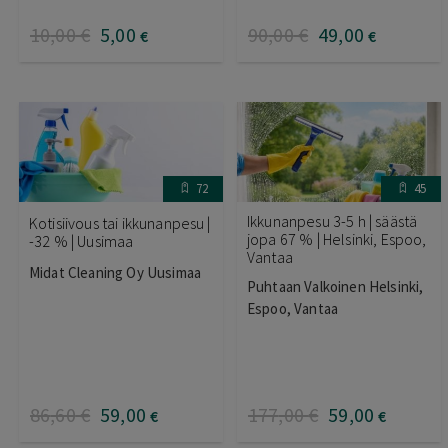
10
,00
€
5
,00
90
,00
€
49
,00
€
€
72
45
Ikkunanpesu 3-5 h | säästä
Kotisiivous tai ikkunanpesu |
jopa 67 % | Helsinki, Espoo,
-32 % | Uusimaa
Vantaa
Midat Cleaning Oy Uusimaa
Puhtaan Valkoinen Helsinki,
Espoo, Vantaa
86
,60
€
59
,00
177
,00
€
59
,00
€
€