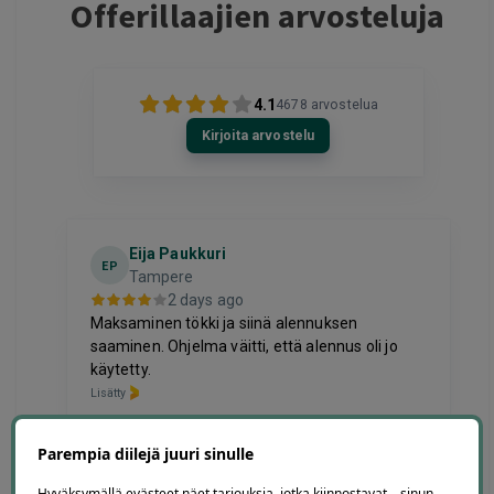
Offerillaajien arvosteluja
4.1
4678
arvostelua
Kirjoita arvostelu
Eija Paukkuri
EP
Tampere
2 days ago
Maksaminen tökki ja siinä alennuksen
saaminen. Ohjelma väitti, että alennus oli jo
käytetty.
Lisätty
Page
Parempia diilejä juuri sinulle
6
6 / 60
Hyväksymällä evästeet näet tarjouksia, jotka kiinnostavat – sinun