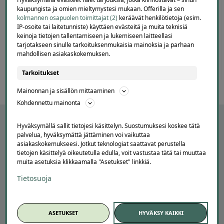
of
kaupungista ja omien mieltymystesi mukaan. Offerilla ja sen
60
kolmannen osapuolen toimittajat (2)
keräävät henkilötietoja (esim.
IP-osoite tai laitetunniste) käyttäen evästeitä ja muita teknisiä
keinoja tietojen tallentamiseen ja lukemiseen laitteellasi
tarjotakseen sinulle tarkoituksenmukaisia mainoksia ja parhaan
mahdollisen asiakaskokemuksen.
Tarkoitukset
Mainonnan ja sisällön mittaaminen
Kohdennettu mainonta
Hyväksymällä sallit tietojesi käsittelyn. Suostumuksesi koskee tätä
palvelua, hyväksymättä jättäminen voi vaikuttaa
asiakaskokemukseesi. Jotkut teknologiat saattavat perustella
tietojen käsittelyä oikeutetulla edulla, voit vastustaa tätä tai muuttaa
muita asetuksia klikkaamalla "Asetukset" linkkiä.
Tietosuoja
APUA JA NEUVOJA
ASETUKSET
HYVÄKSY KAIKKI