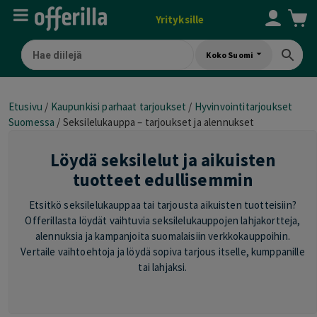
Yrityksille
Koko Suomi
Etusivu
/
Kaupunkisi parhaat tarjoukset
/
Hyvinvointitarjoukset
Suomessa
/
Seksilelukauppa – tarjoukset ja alennukset
Löydä seksilelut ja aikuisten
tuotteet edullisemmin
Etsitkö seksilelukauppaa tai tarjousta aikuisten tuotteisiin?
Offerillasta löydät vaihtuvia seksilelukauppojen lahjakortteja,
alennuksia ja kampanjoita suomalaisiin verkkokauppoihin.
Vertaile vaihtoehtoja ja löydä sopiva tarjous itselle, kumppanille
tai lahjaksi.