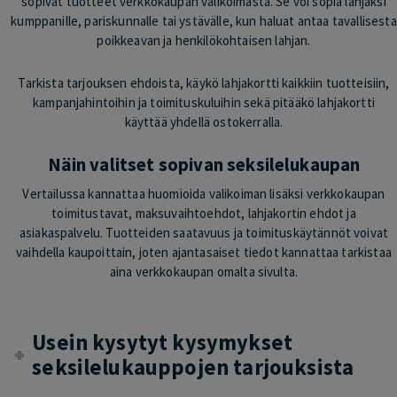
sopivat tuotteet verkkokaupan valikoimasta. Se voi sopia lahjaksi
kumppanille, pariskunnalle tai ystävälle, kun haluat antaa tavallisesta
poikkeavan ja henkilökohtaisen lahjan.
Tarkista tarjouksen ehdoista, käykö lahjakortti kaikkiin tuotteisiin,
kampanjahintoihin ja toimituskuluihin sekä pitääkö lahjakortti
käyttää yhdellä ostokerralla.
Näin valitset sopivan seksilelukaupan
Vertailussa kannattaa huomioida valikoiman lisäksi verkkokaupan
toimitustavat, maksuvaihtoehdot, lahjakortin ehdot ja
asiakaspalvelu. Tuotteiden saatavuus ja toimituskäytännöt voivat
vaihdella kaupoittain, joten ajantasaiset tiedot kannattaa tarkistaa
aina verkkokaupan omalta sivulta.
Usein kysytyt kysymykset
seksilelukauppojen tarjouksista