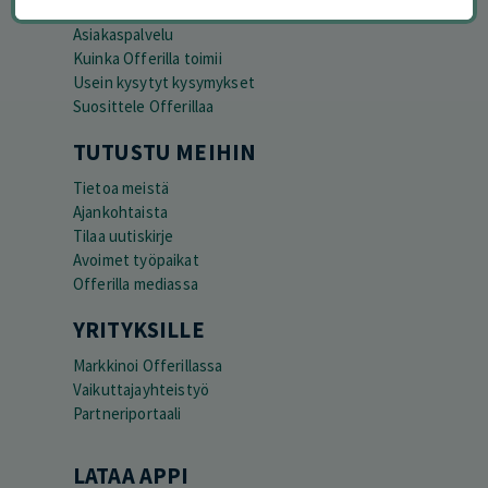
Peruuta tilaus
Asiakaspalvelu
Kuinka Offerilla toimii
Usein kysytyt kysymykset
Suosittele Offerillaa
TUTUSTU MEIHIN
Tietoa meistä
Ajankohtaista
Tilaa uutiskirje
Avoimet työpaikat
Offerilla mediassa
YRITYKSILLE
Markkinoi Offerillassa
Vaikuttajayhteistyö
Partneriportaali
LATAA APPI