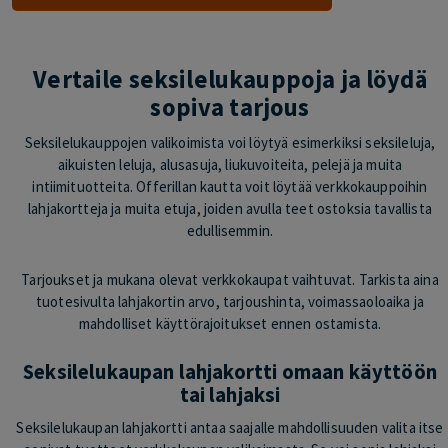
Vertaile seksilelukauppoja ja löydä
sopiva tarjous
Seksilelukauppojen valikoimista voi löytyä esimerkiksi seksileluja,
aikuisten leluja, alusasuja, liukuvoiteita, pelejä ja muita
intiimituotteita. Offerillan kautta voit löytää verkkokauppoihin
lahjakortteja ja muita etuja, joiden avulla teet ostoksia tavallista
edullisemmin.
Tarjoukset ja mukana olevat verkkokaupat vaihtuvat. Tarkista aina
tuotesivulta lahjakortin arvo, tarjoushinta, voimassaoloaika ja
mahdolliset käyttörajoitukset ennen ostamista.
Seksilelukaupan lahjakortti omaan käyttöön
tai lahjaksi
Seksilelukaupan lahjakortti antaa saajalle mahdollisuuden valita itse