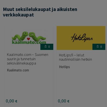
Muut seksilelukaupat ja aikuisten
verkkokaupat
0
0
Kaalimato.com – Suomen
HotLips.fi – lelut
suurin ja tunnetuin
nautinnollisiin hetkiin
seksivälinekauppa
Hotlips
Kaalimato.com
0
,00
0
,00
€
€