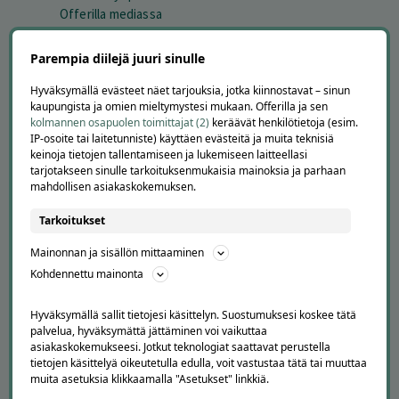
Offerilla mediassa
YRITYKSILLE
Parempia diilejä juuri sinulle
Markkinoi Offerillassa
Hyväksymällä evästeet näet tarjouksia, jotka kiinnostavat – sinun
Vaikuttajayhteistyö
kaupungista ja omien mieltymystesi mukaan. Offerilla ja sen
Partneriportaali
kolmannen osapuolen toimittajat (2)
keräävät henkilötietoja (esim.
IP-osoite tai laitetunniste) käyttäen evästeitä ja muita teknisiä
keinoja tietojen tallentamiseen ja lukemiseen laitteellasi
LATAA APPI
tarjotakseen sinulle tarkoituksenmukaisia mainoksia ja parhaan
mahdollisen asiakaskokemuksen.
Tarkoitukset
Mainonnan ja sisällön mittaaminen
Kohdennettu mainonta
Hyväksymällä sallit tietojesi käsittelyn. Suostumuksesi koskee tätä
palvelua, hyväksymättä jättäminen voi vaikuttaa
asiakaskokemukseesi. Jotkut teknologiat saattavat perustella
SESONGISSA
tietojen käsittelyä oikeutetulla edulla, voit vastustaa tätä tai muuttaa
muita asetuksia klikkaamalla "Asetukset" linkkiä.
Suosituimmat tarjoukset