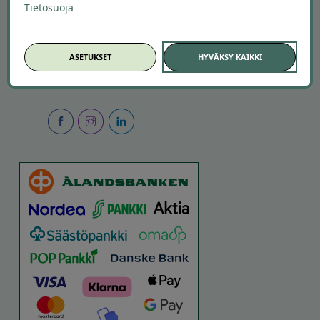
Uusimmat tarjoukset
Tietosuoja
Kesätekemistä
Autopesut
ASETUKSET
HYVÄKSY KAIKKI
SEURAA MEITÄ