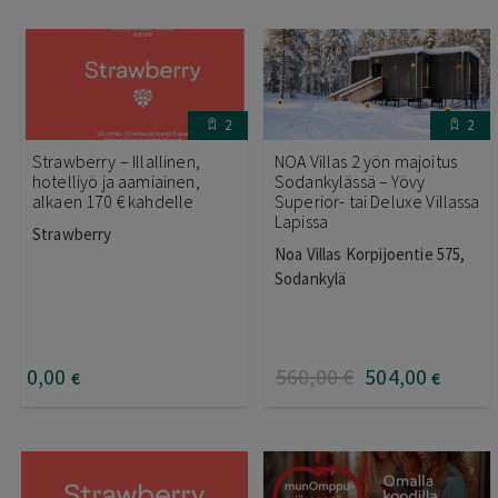
2
2
Strawberry – Illallinen,
NOA Villas 2 yön majoitus
hotelliyö ja aamiainen,
Sodankylässä – Yövy
alkaen 170 € kahdelle
Superior- tai Deluxe Villassa
Lapissa
Strawberry
Noa Villas Korpijoentie 575,
Sodankylä
0
,00
560
,00
€
504
,00
€
€