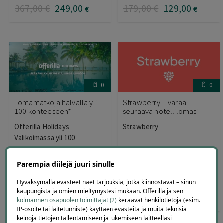
367
,00
€
249
,00
179
,00
€
129
,00
€
€
0
0
Lomamatkoja halvalla yli
Strawberry – varaa
100 kohteeseen*
seuraava hotellilomasi
Offerilla Holidays
Strawberry
Valikoimassa yli 100
matkakohdetta
Parempia diilejä juuri sinulle
Hyväksymällä evästeet näet tarjouksia, jotka kiinnostavat – sinun
kaupungista ja omien mieltymystesi mukaan. Offerilla ja sen
0
,00
0
,00
€
€
kolmannen osapuolen toimittajat (2)
keräävät henkilötietoja (esim.
IP-osoite tai laitetunniste) käyttäen evästeitä ja muita teknisiä
keinoja tietojen tallentamiseen ja lukemiseen laitteellasi