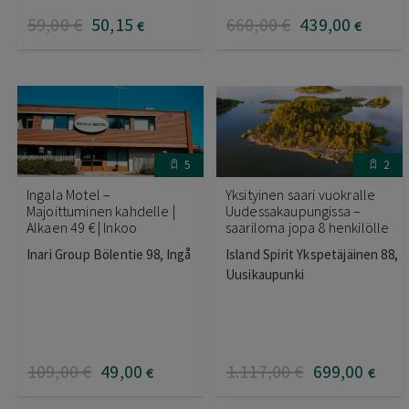
59
,00
€
50
,15
660
,00
€
439
,00
€
€
5
2
Ingala Motel –
Yksityinen saari vuokralle
Majoittuminen kahdelle |
Uudessakaupungissa –
Alkaen 49 € | Inkoo
saariloma jopa 8 henkilölle
Inari Group Bölentie 98, Ingå
Island Spirit Ykspetäjäinen 88,
Uusikaupunki
109
,00
€
49
,00
1.117
,00
€
699
,00
€
€