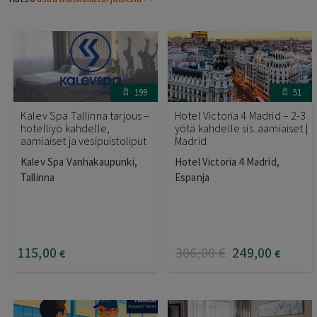
199
51
Kalev Spa Tallinna tarjous –
Hotel Victoria 4 Madrid – 2-3
hotelliyö kahdelle,
yötä kahdelle sis. aamiaiset |
aamiaiset ja vesipuistoliput
Madrid
Kalev Spa Vanhakaupunki,
Hotel Victoria 4 Madrid,
Tallinna
Espanja
115
,00
306
,00
€
249
,00
€
€