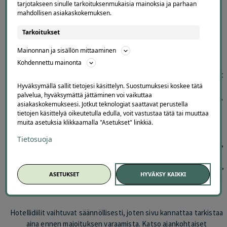
tarjotakseen sinulle tarkoituksenmukaisia mainoksia ja parhaan
mahdollisen asiakaskokemuksen.
Tarkoitukset
Hotellitarjoukset ja majoitusdiilit
Mainonnan ja sisällön mittaaminen
yhdessä paikassa
Kohdennettu mainonta
Offerilla kokoaa hotellitarjoukset, hotellidiilit ja majoitustarjoukset
helposti samaan paikkaan. Valikoimasta löydät vaihtuvia tarjouksia
Hyväksymällä sallit tietojesi käsittelyn. Suostumuksesi koskee tätä
palvelua, hyväksymättä jättäminen voi vaikuttaa
esimerkiksi kotimaan hotellilomiin, kylpylälomiin, viikonloppulomiin,
asiakaskokemukseesi. Jotkut teknologiat saattavat perustella
Tallinnan hotellipaketteihin, kaupunkilomiin ja ulkomaan
tietojen käsittelyä oikeutetulla edulla, voit vastustaa tätä tai muuttaa
majoitusdiileihin.
muita asetuksia klikkaamalla "Asetukset" linkkiä.
Tietosuoja
Sivu sopii erityisesti silloin, kun etsit edullista hotelliyötä kahdelle,
lyhyttä irtiottoa arjesta, lomaa kotimaassa, kylpyläpakettia tai
majoitustarjousta lahjaksi. Tarjouksia voi löytyä eri puolilta Suomea,
ASETUKSET
HYVÄKSY KAIKKI
Tallinnasta ja muista matkakohteista sen mukaan, mitä hotelleja ja
matkailukumppaneita on kulloinkin mukana.
Hotellidiilit vaihtuvat säännöllisesti, joten sivu kannattaa tarkistaa
aina ennen majoituksen varaamista. Katso ajankohtaiset