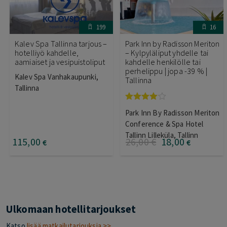
199
16
Kalev Spa Tallinna tarjous –
Park Inn by Radisson Meriton
hotelliyö kahdelle,
– Kylpyläliput yhdelle tai
aamiaiset ja vesipuistoliput
kahdelle henkilölle tai
perhelippu | jopa -39 % |
Kalev Spa Vanhakaupunki,
Tallinna
Tallinna
Arvostelu
Park Inn By Radisson Meriton
tuotteesta:
4.00
/ 5
Conference & Spa Hotel
Tallinn Lilleküla, Tallinn
115
,00
26
,00
€
18
,00
€
€
Ulkomaan hotellitarjoukset
Katso
lisää matkailutarjouksia >>