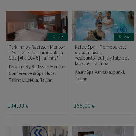
286
232
Park Inn by Radisson Meriton
Kalev Spa – Perhepaketti
– Yö 1-2:lle sis. aamupala ja
sis. aamiaiset,
Spa | Alk. 104 € | Tallinna*
vesipuistoliput ja yllätykset
lapsille | Tallinna
Park Inn By Radisson Meriton
Kalev Spa Vanhakaupunki,
Conference & Spa Hotel
Tallinn
Tallinn Lilleküla, Tallinn
104
,00
165
,00
€
€