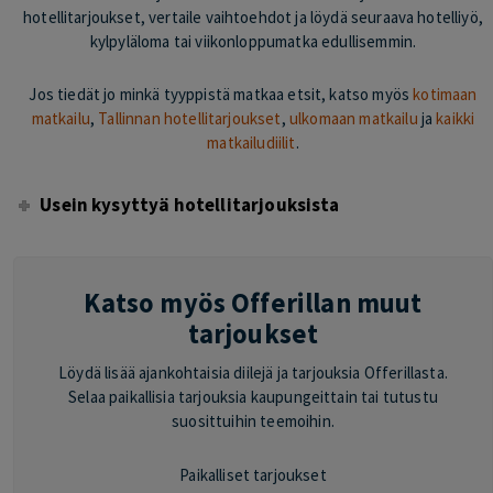
hotellitarjoukset, vertaile vaihtoehdot ja löydä seuraava hotelliyö,
kylpyläloma tai viikonloppumatka edullisemmin.
Jos tiedät jo minkä tyyppistä matkaa etsit, katso myös
kotimaan
matkailu
,
Tallinnan hotellitarjoukset
,
ulkomaan matkailu
ja
kaikki
matkailudiilit
.
Usein kysyttyä hotellitarjouksista
Katso myös Offerillan muut
tarjoukset
Löydä lisää ajankohtaisia diilejä ja tarjouksia Offerillasta.
Selaa paikallisia tarjouksia kaupungeittain tai tutustu
suosittuihin teemoihin.
Paikalliset tarjoukset