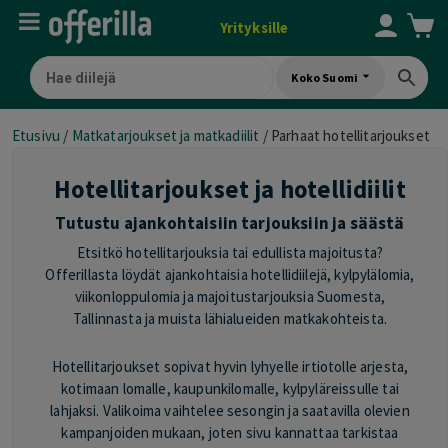
Yrityksille
Koko Suomi
Etusivu
/
Matkatarjoukset ja matkadiilit
/
Parhaat hotellitarjoukset
Hotellitarjoukset ja hotellidiilit
Tutustu ajankohtaisiin tarjouksiin ja säästä
Etsitkö hotellitarjouksia tai edullista majoitusta?
Offerillasta löydät ajankohtaisia hotellidiilejä, kylpylälomia,
viikonloppulomia ja majoitustarjouksia Suomesta,
Tallinnasta ja muista lähialueiden matkakohteista.
Hotellitarjoukset sopivat hyvin lyhyelle irtiotolle arjesta,
kotimaan lomalle, kaupunkilomalle, kylpyläreissulle tai
lahjaksi. Valikoima vaihtelee sesongin ja saatavilla olevien
kampanjoiden mukaan, joten sivu kannattaa tarkistaa