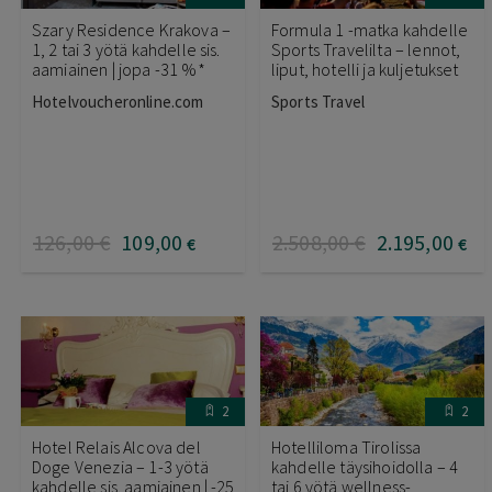
Szary Residence Krakova –
Formula 1 -matka kahdelle
1, 2 tai 3 yötä kahdelle sis.
Sports Travelilta – lennot,
aamiainen | jopa -31 %*
liput, hotelli ja kuljetukset
Hotelvoucheronline.com
Sports Travel
126
,00
€
109
,00
2.508
,00
€
2.195
,00
€
€
2
2
Hotel Relais Alcova del
Hotelliloma Tirolissa
Doge Venezia – 1-3 yötä
kahdelle täysihoidolla – 4
kahdelle sis. aamiainen | -25
tai 6 yötä wellness-