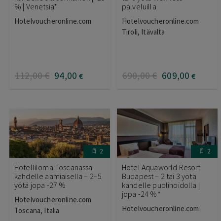
% | Venetsia*
palveluilla
Hotelvoucheronline.com
Hotelvoucheronline.com
Tiroli, Itävalta
112
,00
€
94
,00
690
,00
€
609
,00
€
€
2
2
Hotelliloma Toscanassa
Hotel Aquaworld Resort
kahdelle aamiaisella – 2–5
Budapest – 2 tai 3 yötä
yötä jopa -27 %
kahdelle puolihoidolla |
jopa -24 %*
Hotelvoucheronline.com
Hotelvoucheronline.com
Toscana, Italia