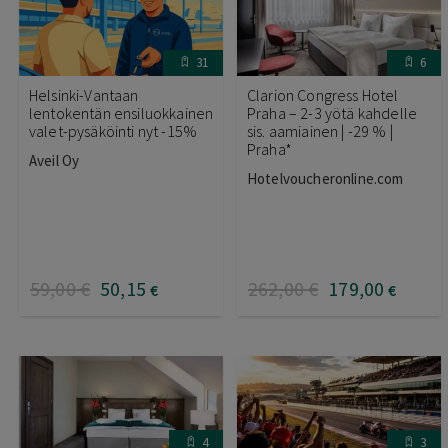
31
6
Helsinki-Vantaan
Clarion Congress Hotel
lentokentän ensiluokkainen
Praha – 2-3 yötä kahdelle
valet-pysäköinti nyt -15%
sis. aamiainen | -29 % |
Praha*
Aveil Oy
Hotelvoucheronline.com
59
,00
€
50
,15
262
,00
€
179
,00
€
€
4
3