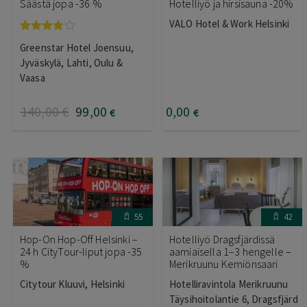
Säästä jopa -36 %
Hotelliyö ja hirsisauna -20%
VALO Hotel & Work Helsinki
Arvostelu
Greenstar Hotel Joensuu,
tuotteesta:
4.00
/ 5
Jyväskylä, Lahti, Oulu &
Vaasa
140
,00
€
99
,00
0
,00
€
€
55
42
Hop-On Hop-Off Helsinki –
Hotelliyö Dragsfjärdissä
24 h CityTour-liput jopa -35
aamiaisella 1–3 hengelle –
%
Merikruunu Kemiönsaari
Citytour Kluuvi, Helsinki
Hotelliravintola Merikruunu
Täysihoitolantie 6, Dragsfjärd