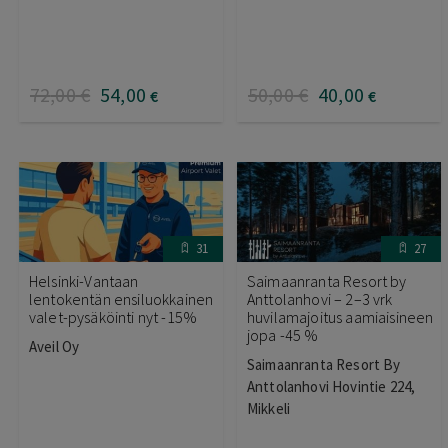
72
,00
€
54
,00
50
,00
€
40
,00
€
€
31
27
Helsinki-Vantaan
Saimaanranta Resort by
lentokentän ensiluokkainen
Anttolanhovi – 2–3 vrk
valet-pysäköinti nyt -15%
huvilamajoitus aamiaisineen
jopa -45 %
Aveil Oy
Saimaanranta Resort By
Anttolanhovi Hovintie 224,
Mikkeli