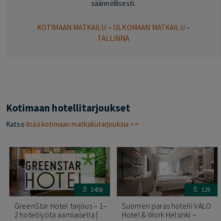
säännöllisesti.
KOTIMAAN MATKAILU
–
ULKOMAAN MATKAILU
–
TALLINNA
Kotimaan hotellitarjoukset
Katso
lisää kotimaan matkailutarjouksia >>
2458
129
GreenStar Hotel tarjous – 1–
Suomen paras hotelli VALO
2 hotelliyötä aamiaisella |
Hotel & Work Helsinki –