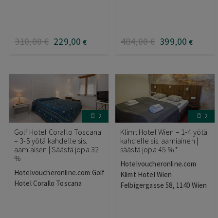
310
,00
€
229
,00
484
,00
€
399
,00
€
€
2
2
Golf Hotel Corallo Toscana
Klimt Hotel Wien – 1-4 yötä
– 3-5 yötä kahdelle sis.
kahdelle sis. aamiainen |
aamiaisen | Säästä jopa 32
säästä jopa 45 %*
%
Hotelvoucheronline.com
Hotelvoucheronline.com Golf
Klimt Hotel Wien
Hotel Corallo Toscana
Felbigergasse 58, 1140 Wien