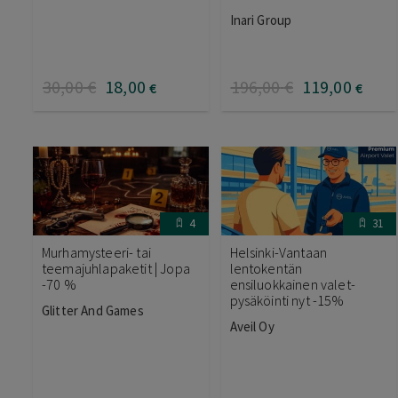
Arvostelu
Inari Group
tuotteesta:
5.00
/ 5
30
,00
€
18
,00
196
,00
€
119
,00
€
€
4
31
Murhamysteeri- tai
Helsinki-Vantaan
teemajuhlapaketit | Jopa
lentokentän
-70 %
ensiluokkainen valet-
pysäköinti nyt -15%
Glitter And Games
Aveil Oy