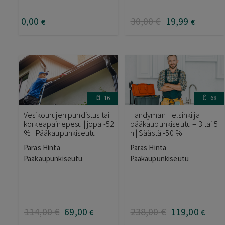
0
,00
30
,00
€
19
,99
€
€
16
68
Vesikourujen puhdistus tai
Handyman Helsinki ja
korkeapainepesu | jopa -52
pääkaupunkiseutu – 3 tai 5
% | Pääkaupunkiseutu
h | Säästä -50 %
Paras Hinta
Paras Hinta
Pääkaupunkiseutu
Pääkaupunkiseutu
114
,00
€
69
,00
238
,00
€
119
,00
€
€