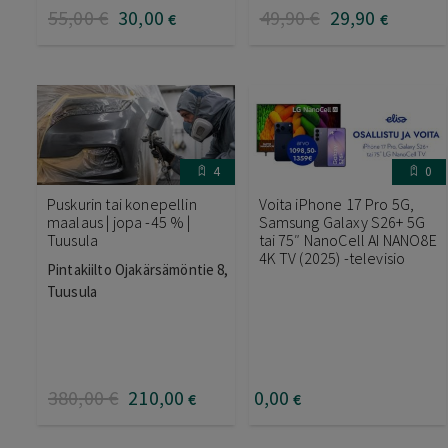
55
,00
€
30
,00
49
,90
€
29
,90
€
€
4
0
Puskurin tai konepellin
Voita iPhone 17 Pro 5G,
maalaus | jopa -45 % |
Samsung Galaxy S26+ 5G
Tuusula
tai 75″ NanoCell AI NANO8E
4K TV (2025) -televisio
Pintakiilto Ojakärsämöntie 8,
Tuusula
380
,00
€
210
,00
0
,00
€
€