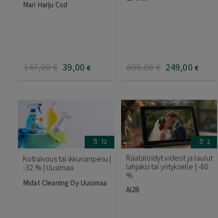
Mari Harju Csd
147
,00
€
39
,00
600
,00
€
249
,00
€
€
72
2
Räätälöidyt videot ja laulut
Kotisiivous tai ikkunanpesu |
lahjaksi tai yritykselle | -60
-32 % | Uusimaa
%
Midat Cleaning Oy Uusimaa
Ai2B