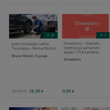
25
2
Strawberry – Illallinen,
Auton renkaiden vaihto
hotelliyö ja aamiainen,
Tuusulassa – Revive Motors
alkaen 170 € kahdelle
Revive Motors Tuusula
Strawberry
30
,00
€
19
,90
0
,00
€
€