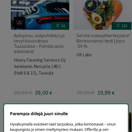
14
133
Autopesu, sisäpuhdistus ja
Selvitä ruokayliherkkyytesi!
kevyt kovavahaus
Bioresonanssi-testi | jopa
Tuusulassa – Puhdas auto
-59 %
edullisesti
UK Labs
Heavy Cleaning Services Oy
Senkkerin Metsätie 149 C
(Halli 6 & 13), Tuusula
89
,00
€
39
,00
39
,99
€
19
,99
€
€
Parempia diilejä juuri sinulle
Hyväksymällä evästeet näet tarjouksia, jotka kiinnostavat – sinun
kaupungista ja omien mieltymystesi mukaan. Offerilla ja sen