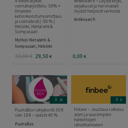
4 viikon älykäs
Antikvaari.fi – Löydä kirjat,
voimaharjoittelu -50% +
sarjakuvat ja harvinaiset
ilmainen
löydöt helposti verkosta
kehonkoostumusmittaus
Antikvaari.fi
ja voimatesti | -50 % |
Helsinki, Hietalahti &
Sompasaari
MyHub Hietalahti &
Sompasaari, Helsinki
59
,00
€
29
,50
0
,00
€
€
26
0
Finbee – Joustava ratkaisu
PuuhaBox-lahjakortti 30 €
arjen ja suurempien
vain 18 € – säästä 40 %
hankintojen
PuuhaBox
rahoittamiseen