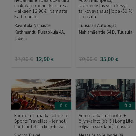
ruokalajin menu Jokelassa
sisäpuhdistus sekä kevyt-
– alkaen 12,90 € | Namaste
tai kovavahaus | jopa -50 %
Kathmandu
| Tuusula
Ravintola Namaste
Tuusulan Autopojat
Kathmandu Puistokuja 4A,
Mahlamäentie 64 D, Tuusula
Jokela
17
,90
€
12
,90
70
,00
€
35
,00
€
€
3
3
Formula 1 -matka kahdelle
Auton tarkastushuolto +
Sports Travelilta – lennot,
öljynvaihto (sis. 5 l Long Life
liput, hotelli ja kuljetukset
-öljyä ja suodatin) Tuusula
Sports Travel
Mesta Auto Sulantie 28,