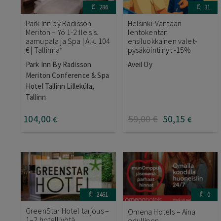
286
31
Park Inn by Radisson
Helsinki-Vantaan
Meriton – Yö 1-2:lle sis.
lentokentän
aamupala ja Spa | Alk. 104
ensiluokkainen valet-
€ | Tallinna*
pysäköinti nyt -15%
Park Inn By Radisson
Aveil Oy
Meriton Conference & Spa
Hotel Tallinn Lilleküla,
Tallinn
104
,00
59
,00
€
50
,15
€
€
2461
0
GreenStar Hotel tarjous –
Omena Hotels – Aina
1–2 hotelliyötä
edullinen