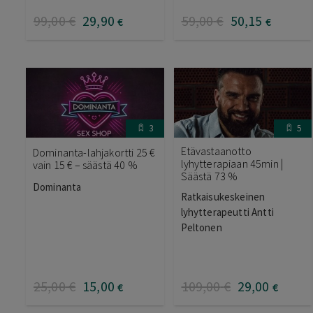
99
,00
€
29
,90
59
,00
€
50
,15
€
€
3
5
Etävastaanotto
Dominanta-lahjakortti 25 €
lyhytterapiaan 45min |
vain 15 € – säästä 40 %
Säästä 73 %
Dominanta
Ratkaisukeskeinen
lyhytterapeutti Antti
Peltonen
25
,00
€
15
,00
109
,00
€
29
,00
€
€