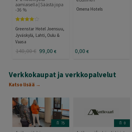
aamiaisella | Säästä jopa
Omena Hotels
-36 %
Arvostelu
Greenstar Hotel Joensuu,
tuotteesta:
4.00
/ 5
Jyväskylä, Lahti, Oulu &
Vaasa
140
,00
€
99
,00
0
,00
€
€
Verkkokaupat ja verkkopalvelut
Katso lisää →
75
0