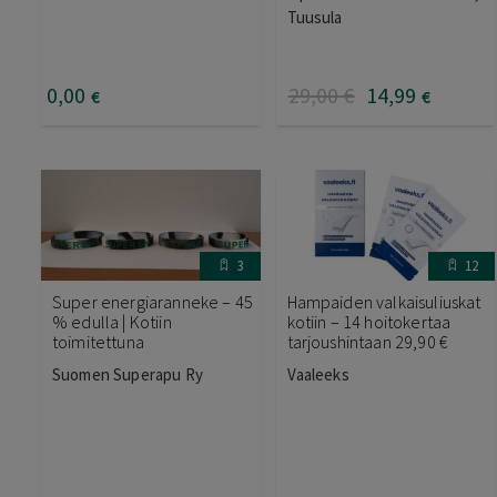
Tuusula
0
,00
29
,00
€
14
,99
€
€
3
12
Super energiaranneke – 45
Hampaiden valkaisuliuskat
% edulla | Kotiin
kotiin – 14 hoitokertaa
toimitettuna
tarjoushintaan 29,90 €
Suomen Superapu Ry
Vaaleeks