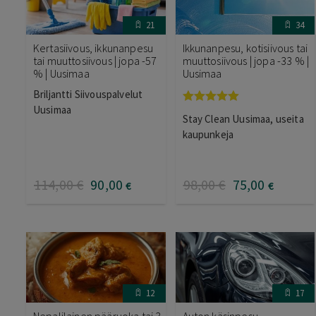
21
34
Kertasiivous, ikkunanpesu
Ikkunanpesu, kotisiivous tai
tai muuttosiivous | jopa -57
muuttosiivous | jopa -33 % |
% | Uusimaa
Uusimaa
Briljantti Siivouspalvelut
Uusimaa
Arvostelu
Stay Clean Uusimaa, useita
tuotteesta:
5.00
/ 5
kaupunkeja
114
,00
€
90
,00
98
,00
€
75
,00
€
€
12
17
Nepalilainen pääruoka tai 3
Auton käsinpesu,