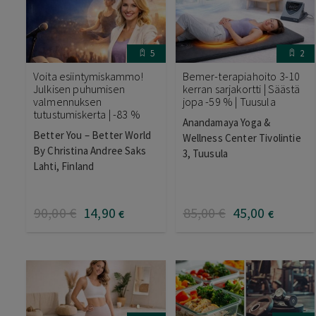
5
2
Voita esiintymiskammo!
Bemer-terapiahoito 3-10
Julkisen puhumisen
kerran sarjakortti | Säästä
valmennuksen
jopa -59 % | Tuusula
tutustumiskerta | -83 %
Anandamaya Yoga &
Better You – Better World
Wellness Center Tivolintie
By Christina Andree Saks
3, Tuusula
Lahti, Finland
90
,00
€
14
,90
85
,00
€
45
,00
€
€