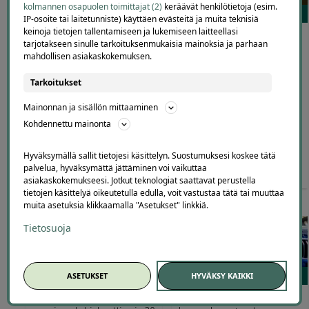
kolmannen osapuolen toimittajat (2)
keräävät henkilötietoja (esim.
132
60
IP-osoite tai laitetunniste) käyttäen evästeitä ja muita teknisiä
keinoja tietojen tallentamiseen ja lukemiseen laitteellasi
Neurosonic-hoito
Arnica Homeopatiakeskus
tarjotakseen sinulle tarkoituksenmukaisia mainoksia ja parhaan
Tuusulassa – 3–10 kerran
– Homeopaatin
mahdollisen asiakaskokemuksen.
sarjakortit alk. 25 € | Säästä
vastaanotto sis.
jopa -67 %
iirisanalyysin | jopa -57 % |
Tarkoitukset
Koko Suomi
Anandamaya Yoga &
Arnica Homeopatiakeskus
Mainonnan ja sisällön mittaaminen
Wellness Center Tivolitie 3,
Koko Suomi
Tuusula
Kohdennettu mainonta
Hyväksymällä sallit tietojesi käsittelyn. Suostumuksesi koskee tätä
70
,00
€
25
,00
69
,00
€
35
,00
palvelua, hyväksymättä jättäminen voi vaikuttaa
€
€
asiakaskokemukseesi. Jotkut teknologiat saattavat perustella
tietojen käsittelyä oikeutetulla edulla, voit vastustaa tätä tai muuttaa
muita asetuksia klikkaamalla "Asetukset" linkkiä.
Tietosuoja
18
71
ASETUKSET
HYVÄKSY KAIKKI
Tavararahaksi.fi – 50 €
Laadukas ja pitkäkestoinen