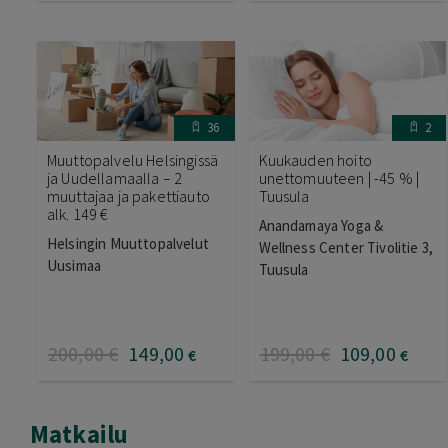
36
2
Muuttopalvelu Helsingissä
Kuukauden hoito
ja Uudellamaalla – 2
unettomuuteen | -45 % |
muuttajaa ja pakettiauto
Tuusula
alk. 149 €
Anandamaya Yoga &
Helsingin Muuttopalvelut
Wellness Center Tivolitie 3,
Uusimaa
Tuusula
200
,00
€
149
,00
199
,00
€
109
,00
€
€
Matkailu