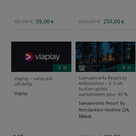
86
,60
€
59
,00
625
,00
€
250
,00
€
€
75
27
Saimaanranta Resort by
Viaplay – valtavasti
Anttolanhovi – 2–3 vrk
viihdettä
huvilamajoitus
Viaplay
aamiaisineen jopa -45 %
Saimaanranta Resort By
Anttolanhovi Hovintie 224,
Mikkeli