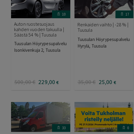
10
17
Auton ruostesuojaus
Renkaiden vaihto | -28 % |
kahden vuoden takuulla |
Tuusula
Säästä 54 % | Tuusula
Tuusulan Höyrypesupalvelu
Tuusulan Höyrypesupalvelu
Hyrylä, Tuusula
Isonkivenkuja 2, Tuusula
500
,00
€
229
,00
35
,00
€
25
,00
€
€
33
0