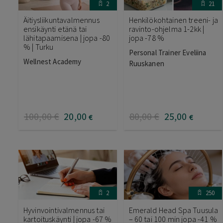
2
21
Äitiysliikuntavalmennus
Henkilökohtainen treeni- ja
ensikäynti etänä tai
ravinto-ohjelma 1-2kk |
lähitapaamisena | jopa -80
jopa -78 %
% | Turku
Personal Trainer Eveliina
Wellnest Academy
Ruuskanen
100
,00
€
20
,00
80
,00
€
25
,00
€
€
2
250
Hyvinvointivalmennus tai
Emerald Head Spa Tuusula
kartoituskäynti | jopa -67 %
– 60 tai 100 min jopa -41 %