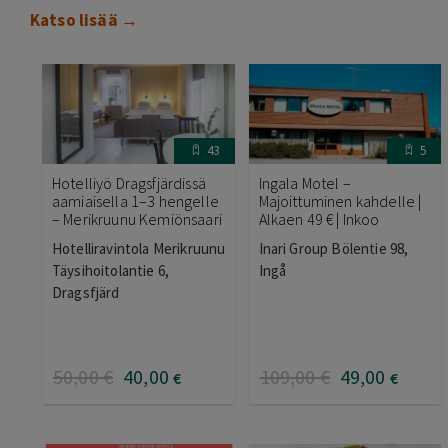
Katso lisää →
43
5
Hotelliyö Dragsfjärdissä
Ingala Motel –
aamiaisella 1–3 hengelle
Majoittuminen kahdelle |
– Merikruunu Kemiönsaari
Alkaen 49 € | Inkoo
Hotelliravintola Merikruunu
Inari Group Bölentie 98,
Täysihoitolantie 6,
Ingå
Dragsfjärd
50
,00
€
40
,00
109
,00
€
49
,00
€
€