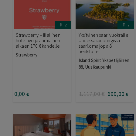
2
2
Strawberry – Illallinen,
Yksityinen saari vuokralle
hotelliyö ja aamiainen,
Uudessakaupungissa –
alkaen 170 € kahdelle
saariloma jopa 8
henkilölle
Strawberry
Island Spirit Ykspetäjäinen
88, Uusikaupunki
0
,00
1.117
,00
€
699
,00
€
€