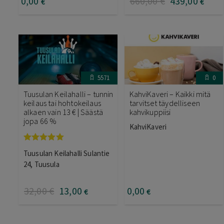
0
,00
660
,00
€
439
,00
€
€
5571
0
Tuusulan Keilahalli – tunnin
KahviKaveri – Kaikki mitä
keilaus tai hohtokeilaus
tarvitset täydelliseen
alkaen vain 13 € | Säästä
kahvikuppiisi
jopa 66 %
KahviKaveri
Arvostelu
Tuusulan Keilahalli Sulantie
tuotteesta:
5.00
/ 5
24, Tuusula
32
,00
€
13
,00
0
,00
€
€