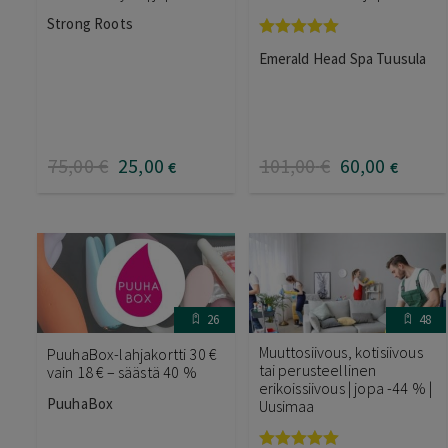
Strong Roots
Arvostelu
Emerald Head Spa Tuusula
tuotteesta:
5.00
/ 5
75
,00
€
25
,00
101
,00
€
60
,00
€
€
26
48
Muuttosiivous, kotisiivous
PuuhaBox-lahjakortti 30 €
tai perusteellinen
vain 18 € – säästä 40 %
erikoissiivous | jopa -44 % |
PuuhaBox
Uusimaa