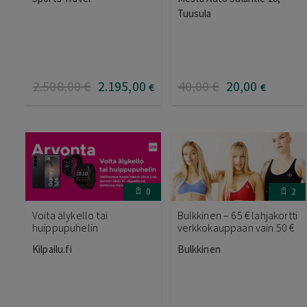
Tuusula
2.508
,00
€
2.195
,00
40
,00
€
20
,00
€
€
0
2
Voita älykello tai
Bulkkinen – 65 € lahjakortti
huippupuhelin
verkkokauppaan vain 50 €
Kilpailu.fi
Bulkkinen