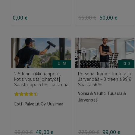
0
,00
65
,00
€
50
,00
€
€
98
3
2-5 tunnin ikkunanpesu,
Personal trainer Tuusula ja
kotisiivous tai pihatyöt |
Järvenpää – 3 treeniä 99 € |
Säästä jopa 51 % | Uusimaa
Säästä 56 %
Voima & Vauhti Tuusula &
Järvenpää
Arvostelu
Eotf-Palvelut Oy Uusimaa
tuotteesta:
4.40
/ 5
90
,00
€
49
,00
225
,00
€
99
,00
€
€