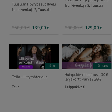
Arvostelu
Tuusulan Höyrypesupalvelu
Isonkivenkuja 2, Tuusula
tuotteesta:
5.00
/ 5
Isonkivenkuja 2, Tuusula
250
,00
€
139
,00
200
,00
€
129
,00
€
€
0
3466
Huippukiva.fi tarjous – 30 €
Telia – liittymätarjous
lahjakortti vain 19,99 €
Telia
Huippukiva.fi