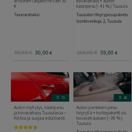
arvoinen lahjakortti vain 30
kovavahaus + auton
€
käsinpesu | -41 % | Tuusula
Tavararahaksi
Tuusulan Höyrypesupalvelu
Isonkivenkuja 2, Tuusula
50
,00
€
30
,00
100
,00
€
59
,00
€
€
73
45
Auton myllytys, käsinpesu
Auton penkkien pesu
ja kovavahaus Tuusulassa –
höyryllä + hoitopaketti sis.
Kiiltoa ja suojaa edullisesti
kovavahauksen | -36 % |
Tuusula
Tuusulan Höyrypesupalvelu