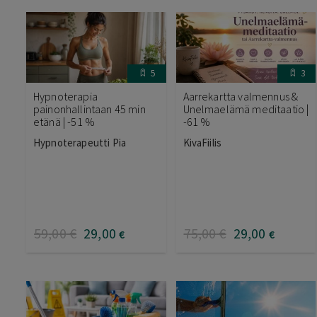
5
3
Hypnoterapia
Aarrekartta valmennus &
painonhallintaan 45 min
Unelmaelämä meditaatio |
etänä | -51 %
-61 %
Hypnoterapeutti Pia
KivaFiilis
59
,00
€
29
,00
75
,00
€
29
,00
€
€