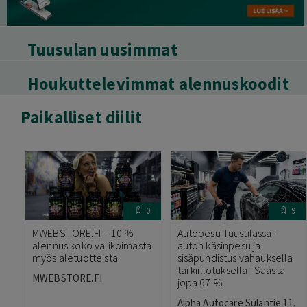
Tuusulan uusimmat
Houkuttelevimmat alennuskoodit
Paikalliset diilit
0
9
MWEBSTORE.FI – 10 %
Autopesu Tuusulassa –
alennus koko valikoimasta
auton käsinpesu ja
myös aletuotteista
sisäpuhdistus vahauksella
tai kiillotuksella | Säästä
MWEBSTORE.FI
jopa 67 %
Alpha Autocare Sulantie 11,