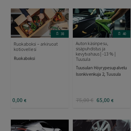
38
40
Auton käsinpesu,
Ruokaboksi – arkiruoat
sisäpuhdistus ja
kotiovellesi
kevytvahaus | -13 % |
Ruokaboksi
Tuusula
Tuusulan Höyrypesupalvelu
Isonkivenkuja 2, Tuusula
0
,00
75
,00
€
65
,00
€
€