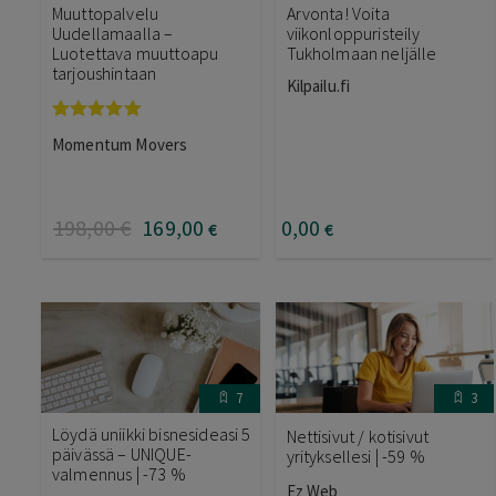
Muuttopalvelu
Arvonta! Voita
Uudellamaalla –
viikonloppuristeily
Luotettava muuttoapu
Tukholmaan neljälle
tarjoushintaan
Kilpailu.fi
Arvostelu
Momentum Movers
tuotteesta:
5.00
/ 5
198
,00
€
169
,00
0
,00
€
€
7
3
Löydä uniikki bisnesideasi 5
Nettisivut / kotisivut
päivässä – UNIQUE-
yrityksellesi | -59 %
valmennus | -73 %
Ez Web