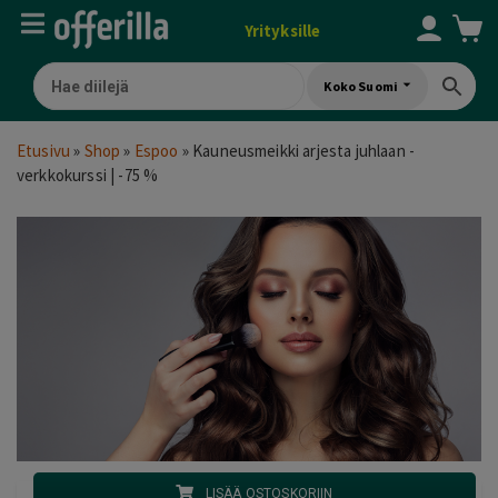
Yrityksille
Koko Suomi
Etusivu
»
Shop
»
Espoo
»
Kauneusmeikki arjesta juhlaan -
verkkokurssi | -75 %
LISÄÄ OSTOSKORIIN