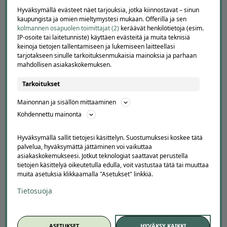
Kuinka Offerilla toimii
Hyväksymällä evästeet näet tarjouksia, jotka kiinnostavat – sinun
Usein kysytyt kysymykset
kaupungista ja omien mieltymystesi mukaan. Offerilla ja sen
kolmannen osapuolen toimittajat (2)
keräävät henkilötietoja (esim.
Suosittele Offerillaa
IP-osoite tai laitetunniste) käyttäen evästeitä ja muita teknisiä
keinoja tietojen tallentamiseen ja lukemiseen laitteellasi
TUTUSTU MEIHIN
tarjotakseen sinulle tarkoituksenmukaisia mainoksia ja parhaan
mahdollisen asiakaskokemuksen.
Tietoa meistä
Ajankohtaista
Tarkoitukset
Tilaa uutiskirje
Avoimet työpaikat
Mainonnan ja sisällön mittaaminen
Offerilla mediassa
Kohdennettu mainonta
YRITYKSILLE
Hyväksymällä sallit tietojesi käsittelyn. Suostumuksesi koskee tätä
palvelua, hyväksymättä jättäminen voi vaikuttaa
Markkinoi Offerillassa
asiakaskokemukseesi. Jotkut teknologiat saattavat perustella
Vaikuttajayhteistyö
tietojen käsittelyä oikeutetulla edulla, voit vastustaa tätä tai muuttaa
Partneriportaali
muita asetuksia klikkaamalla "Asetukset" linkkiä.
Tietosuoja
LATAA APPI
ASETUKSET
HYVÄKSY KAIKKI