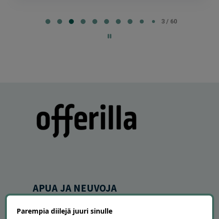
Page
3
3 / 60
of
60
APUA JA NEUVOJA
Peruuta tilaus
Parempia diilejä juuri sinulle
Asiakaspalvelu