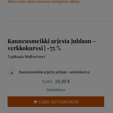
Katso myös muita kauneus-kategorian diilejä.
Kauneusmeikki arjesta juhlaan -
verkkokurssi | -75 %
Tyylikoulu Wellhottaret
Kauneusmeikki arjesta juhlaan -verkkokurssi
19
,00
€
Alkuperäinen
Nykyinen
75
,00
€
hinta
hinta
Varastossa
oli:
on:
75,00 €.
19,00 €.
LISÄÄ OSTOSKORIIN