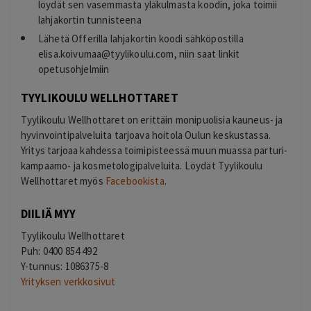
löydät sen vasemmasta yläkulmasta koodin, joka toimii
lahjakortin tunnisteena
Lähetä Offerilla lahjakortin koodi sähköpostilla
elisa.koivumaa@tyylikoulu.com
, niin saat linkit
opetusohjelmiin
TYYLIKOULU WELLHOTTARET
Tyylikoulu Wellhottaret on erittäin monipuolisia kauneus- ja
hyvinvointipalveluita tarjoava hoitola Oulun keskustassa.
Yritys tarjoaa kahdessa toimipisteessä muun muassa parturi-
kampaamo- ja kosmetologipalveluita. Löydät Tyylikoulu
Wellhottaret myös
Facebookista
.
DIILIÄ MYY
Tyylikoulu Wellhottaret
Puh: 0400 854 492
Y-tunnus: 1086375-8
Yrityksen verkkosivut