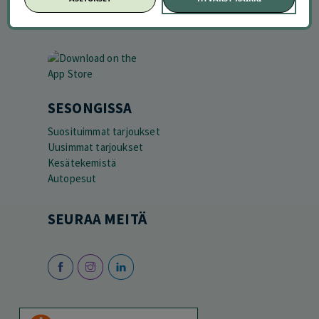
SESONGISSA
Suosituimmat tarjoukset
Uusimmat tarjoukset
Kesätekemistä
Autopesut
SEURAA MEITÄ