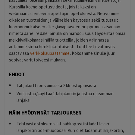
kasvoillesi oikeaan paikkaan sekä huulimeikin vaihtoehtoja.
Kurssilla kolme opetusvideota, joista kaksi on
webinaaritallenteena opettajan opetuksesta. Neuvomme
oikeiden tuotteiden ja välineiden käytössä sekä tutustut
luonnonmukaiseen allergiavapaaseen huippumeikkisarjaan
nimeltä Jane Iredale. Sinulla on mahdollisuus täydentää omaa
meikkivalikoimaasi näillä tuotteilla , joiden valinnassa
autamme sinua henkilökohtaisesti. Tuotteet ovat myös
saatavissa
verkkokaupastamme
. Kokoamme sinulle juuri
sopivat värit toiveesi mukaan.
EHDOT
Lahjakortti on voimassa 2 kk ostopäivästä
Voit ostaa/käyttää 1 lahjakortin ja ostaa useamman
lahjaksi
NÄIN HYÖDYNNÄT TARJOUKSEN
Tehtyäsi ostoksen saat sähköpostiisi ladattavan
lahjakortin pdf-muodossa. Kun olet ladannut lahjakortin,