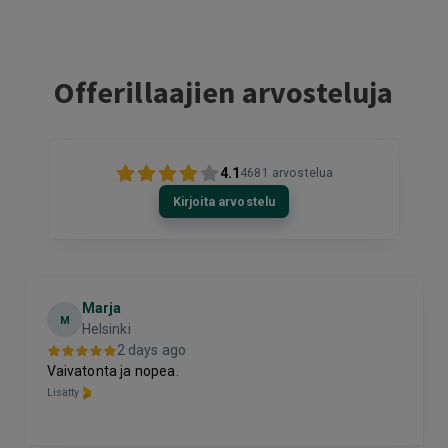
Offerillaajien arvosteluja
4.1
4681
arvostelua
Kirjoita arvostelu
Marja
M
Helsinki
2 days ago
Vaivatonta ja nopea.
Lisätty