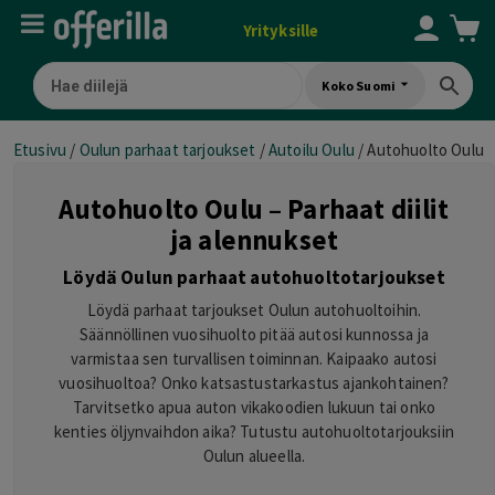
Yrityksille
Koko Suomi
Etusivu
/
Oulun parhaat tarjoukset
/
Autoilu Oulu
/
Autohuolto Oulu
Autohuolto Oulu – Parhaat diilit
ja alennukset
Löydä Oulun parhaat autohuoltotarjoukset
Löydä parhaat tarjoukset Oulun autohuoltoihin.
Säännöllinen vuosihuolto pitää autosi kunnossa ja
varmistaa sen turvallisen toiminnan. Kaipaako autosi
vuosihuoltoa? Onko katsastustarkastus ajankohtainen?
Tarvitsetko apua auton vikakoodien lukuun tai onko
kenties öljynvaihdon aika? Tutustu autohuoltotarjouksiin
Oulun alueella.