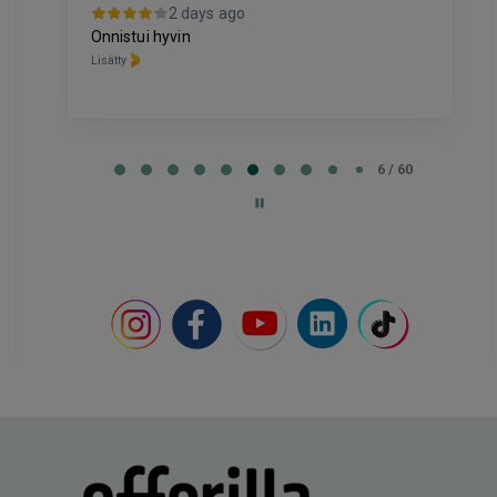
2 days ago
Onnistui hyvin
Lisätty
Page
6
6 / 60
of
60