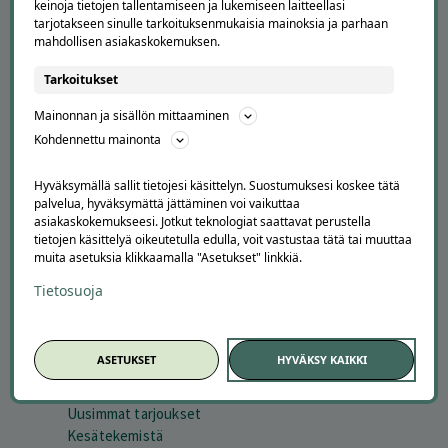
keinoja tietojen tallentamiseen ja lukemiseen laitteellasi
YRITYKSILLE
tarjotakseen sinulle tarkoituksenmukaisia mainoksia ja parhaan
mahdollisen asiakaskokemuksen.
Markkinoi Offerillassa
Vaikuttajayhteistyö
Tarkoitukset
Partneriportaali
Mainonnan ja sisällön mittaaminen
Kohdennettu mainonta
LATAA APPI
Hyväksymällä sallit tietojesi käsittelyn. Suostumuksesi koskee tätä
palvelua, hyväksymättä jättäminen voi vaikuttaa
asiakaskokemukseesi. Jotkut teknologiat saattavat perustella
tietojen käsittelyä oikeutetulla edulla, voit vastustaa tätä tai muuttaa
muita asetuksia klikkaamalla "Asetukset" linkkiä.
Tietosuoja
SESONGISSA
ASETUKSET
HYVÄKSY KAIKKI
Suosituimmat tarjoukset
Uusimmat tarjoukset
Kesätekemistä