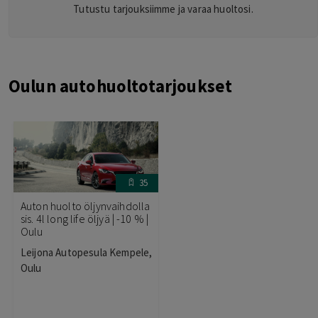
Tutustu tarjouksiimme ja varaa huoltosi.
Oulun autohuoltotarjoukset
35
Auton huolto öljynvaihdolla
sis. 4l long life öljyä | -10 % |
Oulu
Leijona Autopesula Kempele,
Oulu