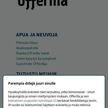
APUA JA NEUVOJA
Peruuta tilaus
Asiakaspalvelu
Kuinka Offerilla toimii
Usein kysytyt kysymykset
Suosittele Offerillaa
TUTUSTU MEIHIN
Tietoa meistä
Parempia diilejä juuri sinulle
Ajankohtaista
Hyväksymällä evästeet näet tarjouksia, jotka kiinnostavat – sinun
Tilaa uutiskirje
kaupungista ja omien mieltymystesi mukaan. Offerilla ja sen
Avoimet työpaikat
kolmannen osapuolen toimittajat (2)
keräävät henkilötietoja (esim.
Offerilla mediassa
IP-osoite tai laitetunniste) käyttäen evästeitä ja muita teknisiä