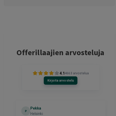
Offerillaajien arvosteluja
4.1
4663
arvostelua
Kirjoita arvostelu
Pekka
P
Helsinki