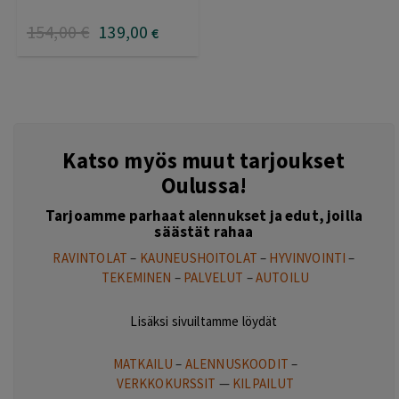
154
,00
€
139
,00
€
Katso myös muut tarjoukset
Oulussa!
Tarjoamme parhaat alennukset ja edut, joilla
säästät rahaa
RAVINTOLAT
–
KAUNEUSHOITOLAT
–
HYVINVOINTI
–
TEKEMINEN
–
PALVELUT
–
AUTOILU
Lisäksi sivuiltamme löydät
MATKAILU
–
ALENNUSKOODIT
–
VERKKOKURSSIT
—
KILPAILUT