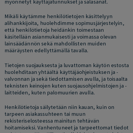
myönnetyt käyttäjätunnukset ja salasanat.
Mikäli käytämme henkilötietojen käsittelyyn
alihankkijoita, huolehdimme sopimusjärjestelyin,
että henkilötietoja heidänkin toimestaan
käsitellään asianmukaisesti ja voimassa olevan
lainsäädännön sekä mahdollisten muiden
määräysten edellyttämällä tavalla.
Tietojen suojauksesta ja luvattoman käytön estosta
huolehditaan yhtäältä käyttäjäohjeistuksen ja -
valvonnan ja sekä tiedottamisen avulla, ja toisaalta
teknisten keinojen kuten suojausohjelmistojen ja -
laitteiden, kuten palomuurien avulla.
Henkilötietoja säilytetään niin kauan, kuin on
tarpeen asiakassuhteen tai muun
rekisteriselosteessa mainitun tehtävän
hoitamiseksi. Vanhentuneet ja tarpeettomat tiedot