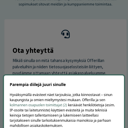
Ota yhteyttä
Mikäli sinulla on mitä tahansa kysymyksiä Offerillan
palveluihin ja niiden tietosuojaselosteisiin liittyen,
pyydämme ottamaan yhteyttä asiakaspalveluumme.
Parempia diilejä juuri sinulle
Sähköpostitse:
info@offerilla.com
Puhelimitse numerossa:
09 4241 4113
(arkisin klo 9–11 ja
Hyväksymällä evästeet näet tarjouksia, jotka kiinnostavat – sinun
klo 12–16)
kaupungista ja omien mieltymystesi mukaan. Offerilla ja sen
kolmannen osapuolen toimittajat (2)
keräävät henkilötietoja (esim.
Chatissa sivun oikeassa alalaidassa arkisin
klo 9–11 ja klo
IP-osoite tai laitetunniste) käyttäen evästeitä ja muita teknisiä
12–16
keinoja tietojen tallentamiseen ja lukemiseen laitteellasi
tarjotakseen sinulle tarkoituksenmukaisia mainoksia ja parhaan
Tietosuojasta vastaava:
mahdollisen asiakaskokemuksen.