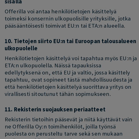
sisällä
Offerilla voi antaa henkilötietojen käsittelyä
toimeksi konsernin ulkopuolisille yrityksille, jotka
pääsääntöisesti toimivat EU:n tai ETA:n alueella.
10. Tietojen siirto EU:n tai Euroopan talousalueen
ulkopuolelle
Henkilötietojen käsittelyä voi tapahtua myös EU:n ja
ETA:n ulkopuolella. Näissä tapauksissa
edellytyksenä on, että EU ja valtio, jossa käsittely
tapahtuu, ovat sopineet tästä mahdollisuudesta ja
että henkilötietojen käsittelyä suorittava yritys on
virallisesti sitoutunut tähän sopimukseen.
11. Rekisterin suojauksen periaatteet
Rekisterin tietoihin pääsevät ja niitä käyttävät vain
ne Offerilla Oy:n toimihenkilöt, joilla työnsä
puolesta on perusteltu tarve sekä sen mukaan