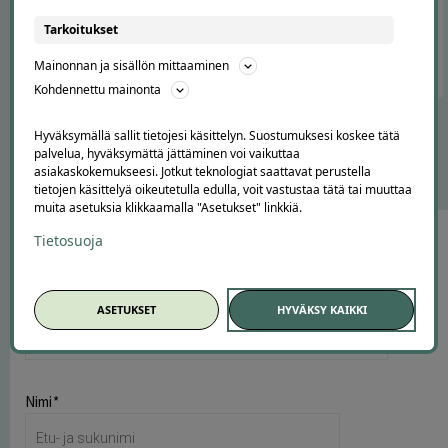
Offerilla Oy
Tarkoitukset
Y-tunnus 2740840-1
Snellmaninkatu 19, 00170 Helsinki
Mainonnan ja sisällön mittaaminen
Kohdennettu mainonta
Hyväksymällä sallit tietojesi käsittelyn. Suostumuksesi koskee tätä
palvelua, hyväksymättä jättäminen voi vaikuttaa
OTA YHTEYTTÄ ASIAKASPALVELUUN
asiakaskokemukseesi. Jotkut teknologiat saattavat perustella
tietojen käsittelyä oikeutetulla edulla, voit vastustaa tätä tai muuttaa
muita asetuksia klikkaamalla "Asetukset" linkkiä.
Tee tietosuojapyyntö
Tietosuoja
Mitä pyyntösi koskee?*
ASETUKSET
HYVÄKSY KAIKKI
Nimi*