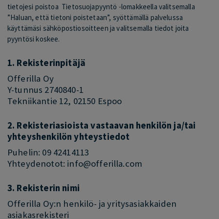
tietojesi poistoa Tietosuojapyyntö -lomakkeella valitsemalla
”Haluan, että tietoni poistetaan”, syöttämällä palvelussa
käyttämäsi sähköpostiosoitteen ja valitsemalla tiedot joita
pyyntösi koskee.
1. Rekisterinpitäjä
Offerilla Oy
Y-tunnus 2740840-1
Tekniikantie 12, 02150 Espoo
2. Rekisteriasioista vastaavan henkilön ja/tai
yhteyshenkilön yhteystiedot
Puhelin: 09 42414113
Yhteydenotot:
info@offerilla.com
3. Rekisterin nimi
Offerilla Oy:n henkilö- ja yritysasiakkaiden
asiakasrekisteri