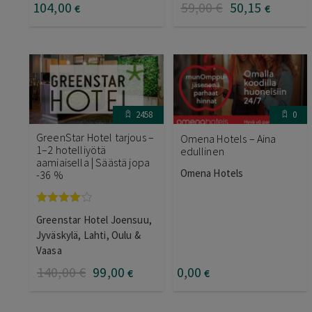
104
,00
59
,00
€
50
,15
€
€
2458
0
GreenStar Hotel tarjous –
Omena Hotels – Aina
1–2 hotelliyötä
edullinen
aamiaisella | Säästä jopa
Omena Hotels
-36 %
Arvostelu
Greenstar Hotel Joensuu,
tuotteesta:
4.00
/ 5
Jyväskylä, Lahti, Oulu &
Vaasa
140
,00
€
99
,00
0
,00
€
€