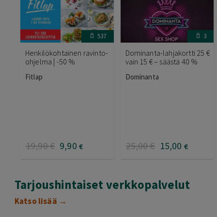
537
3
Henkilökohtainen ravinto-
Dominanta-lahjakortti 25 €
ohjelma | -50 %
vain 15 € – säästä 40 %
Fitlap
Dominanta
19
,90
€
9
,90
25
,00
€
15
,00
€
€
Tarjoushintaiset verkkopalvelut
Katso lisää →