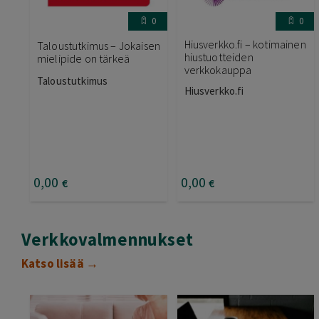
0
0
Hiusverkko.fi – kotimainen
Taloustutkimus – Jokaisen
hiustuotteiden
mielipide on tärkeä
verkkokauppa
Taloustutkimus
Hiusverkko.fi
0
,00
0
,00
€
€
Verkkovalmennukset
Katso lisää →