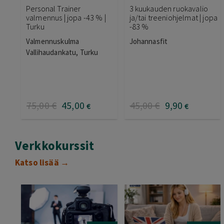
Personal Trainer
3 kuukauden ruokavalio
valmennus | jopa -43 % |
ja/tai treeniohjelmat | jopa
Turku
-83 %
Valmennuskulma
Johannasfit
Vallihaudankatu, Turku
75
,00
€
45
,00
45
,00
€
9
,90
€
€
Verkkokurssit
Katso lisää →