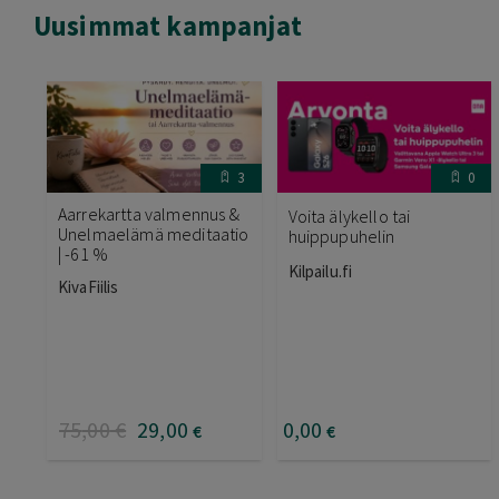
Uusimmat kampanjat
3
0
Aarrekartta valmennus &
Voita älykello tai
Unelmaelämä meditaatio
huippupuhelin
| -61 %
Kilpailu.fi
KivaFiilis
75
,00
€
29
,00
0
,00
€
€