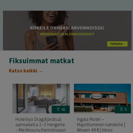
Fiksuimmat matkat
Katso kaikki →
42
5
Hotelliyö Dragsfjärdissä
Ingala Motel –
aamiaisella 1–3 hengelle
Majoittuminen kahdelle |
– Merikruunu Kemiönsaari
Alkaen 49 € | Inkoo