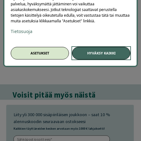
palvelua, hyväksymättä jättäminen voi vaikuttaa
asiakaskokemukseesi. Jotkut teknologiat saattavat perustella
tietojen käsittelyä oikeutetulla edulla, voit vastustaa tätä tai muuttaa
muita asetuksia klikkaamalla "Asetukset" linkkiä.
Tietosuoja
289
,00
€
10
,99
361
,45
€
10
,99
€
€
ASETUKSET
HYVÄKSY KAIKKI
Voisit pitää myös näistä
Liity yli 300 000 sisäpiiriläisen joukkoon – saat 10 %
alennuskoodin seuraavaan ostokseesi
Kaikkien täyttäneiden kesken arvotaan myös 1000 € lahjakortti!