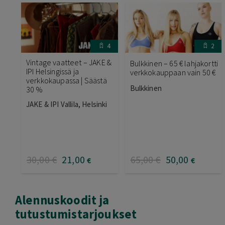
4
2
Vintage vaatteet – JAKE &
Bulkkinen – 65 € lahjakortti
IPI Helsingissä ja
verkkokauppaan vain 50 €
verkkokaupassa | Säästä
Bulkkinen
30 %
JAKE & IPI Vallila, Helsinki
30
,00
€
21
,00
65
,00
€
50
,00
€
€
Alennuskoodit ja
tutustumistarjoukset