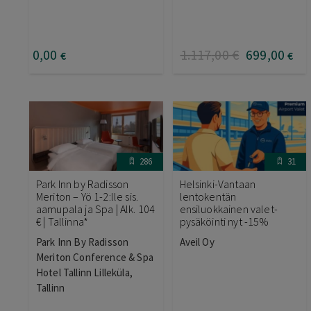
0
,00
1.117
,00
€
699
,00
€
€
286
31
Park Inn by Radisson
Helsinki-Vantaan
Meriton – Yö 1-2:lle sis.
lentokentän
aamupala ja Spa | Alk. 104
ensiluokkainen valet-
€ | Tallinna*
pysäköinti nyt -15%
Park Inn By Radisson
Aveil Oy
Meriton Conference & Spa
Hotel Tallinn Lilleküla,
Tallinn