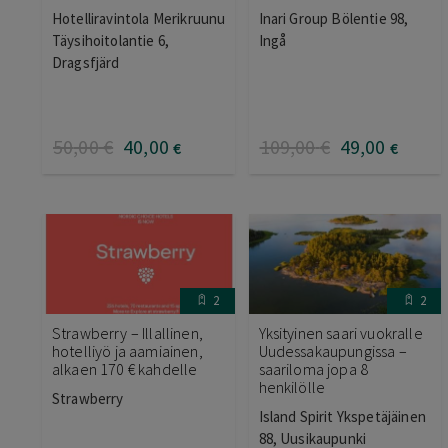
Hotelliravintola Merikruunu
Inari Group Bölentie 98,
Täysihoitolantie 6,
Ingå
Dragsfjärd
50
,00
€
40
,00
109
,00
€
49
,00
€
€
2
2
Strawberry – Illallinen,
Yksityinen saari vuokralle
hotelliyö ja aamiainen,
Uudessakaupungissa –
alkaen 170 € kahdelle
saariloma jopa 8
henkilölle
Strawberry
Island Spirit Ykspetäjäinen
88, Uusikaupunki