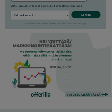
Valitse kaupunki jonka sesonkitarjoukset kiinnostavat sinua eniten.
Lähetä
Arvonnan ehdot ja tietosuojaseloste: offerilla.com/tilaa-uutiskirje/