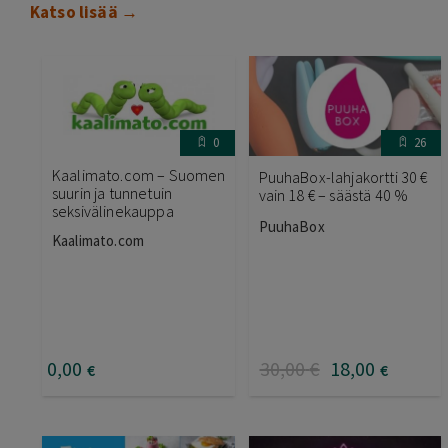
Katso lisää →
0
26
Kaalimato.com – Suomen
PuuhaBox-lahjakortti 30 €
suurin ja tunnetuin
vain 18 € – säästä 40 %
seksivälinekauppa
PuuhaBox
Kaalimato.com
0
,00
30
,00
€
18
,00
€
€