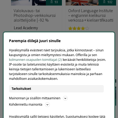
93
932
Valokuvaus- tai
Oxford Language Institute
Photoshop-verkkokurssi
– englannin kielikurssi
aloittelijoille | -92 %
verkossa + kielisertifikaatti
Lead Academy
Arvostelu
Oxford Language Institute
tuotteesta:
Parempia diilejä juuri sinulle
4.00
/ 5
Hyväksymällä evästeet näet tarjouksia, jotka kiinnostavat – sinun
kaupungista ja omien mieltymystesi mukaan. Offerilla ja sen
kolmannen osapuolen toimittajat (2)
keräävät henkilötietoja (esim.
125
,00
€
9
,90
499
,00
€
19
,00
€
€
IP-osoite tai laitetunniste) käyttäen evästeitä ja muita teknisiä
keinoja tietojen tallentamiseen ja lukemiseen laitteellasi
tarjotakseen sinulle tarkoituksenmukaisia mainoksia ja parhaan
mahdollisen asiakaskokemuksen.
Tarkoitukset
Mainonnan ja sisällön mittaaminen
65
59
Kohdennettu mainonta
Akupainantakurssi
Python-ohjelmointikurssi
verkossa | -96 %
aloittelijoille | -97 %
Hyväksymällä sallit tietojesi käsittelyn. Suostumuksesi koskee tätä