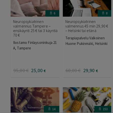
6
8
Neuropsykiatrinen
Neuropsykiatrinen
valmennus Tampere –
valmennus 45 min 29,90 €
ensikäynti 25 € tai 3 käyntiä
– Helsinki tai etänä
70 €
Terapiapalvelu Valkoinen
Ilostamo Finlaysoninkuja 21
Huone Pukinmäki, Helsinki
A, Tampere
95
,00
€
25
,00
60
,00
€
29
,90
€
€
14
153