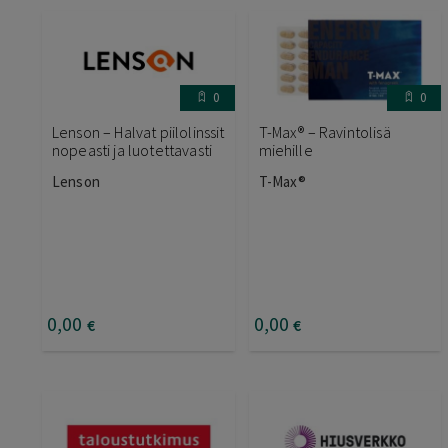
0
0
Lenson – Halvat piilolinssit
T-Max® – Ravintolisä
nopeasti ja luotettavasti
miehille
Lenson
T-Max®
0
,00
0
,00
€
€