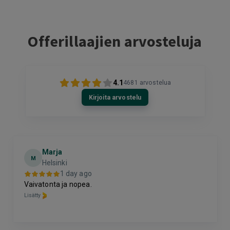
Offerillaajien arvosteluja
4.1
4681
arvostelua
Kirjoita arvostelu
Marja
M
Helsinki
1 day ago
Vaivatonta ja nopea.
Lisätty