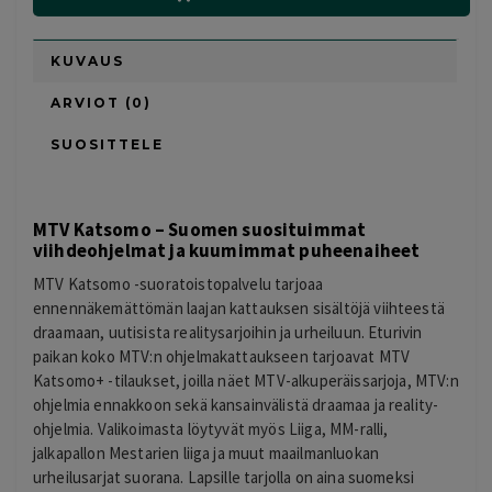
KUVAUS
ARVIOT (0)
SUOSITTELE
MTV Katsomo – Suomen suosituimmat
viihdeohjelmat ja kuumimmat puheenaiheet
MTV Katsomo -suoratoistopalvelu tarjoaa
ennennäkemättömän laajan kattauksen sisältöjä viihteestä
draamaan, uutisista realitysarjoihin ja urheiluun. Eturivin
paikan koko MTV:n ohjelmakattaukseen tarjoavat MTV
Katsomo+ -tilaukset, joilla näet MTV-alkuperäissarjoja, MTV:n
ohjelmia ennakkoon sekä kansainvälistä draamaa ja reality-
ohjelmia. Valikoimasta löytyvät myös Liiga, MM-ralli,
jalkapallon Mestarien liiga ja muut maailmanluokan
urheilusarjat suorana. Lapsille tarjolla on aina suomeksi