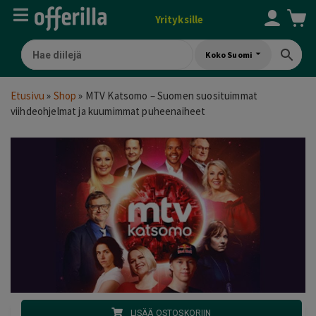
Yrityksille
Koko Suomi
Etusivu
»
Shop
»
MTV Katsomo – Suomen suosituimmat
viihdeohjelmat ja kuumimmat puheenaiheet
LISÄÄ OSTOSKORIIN