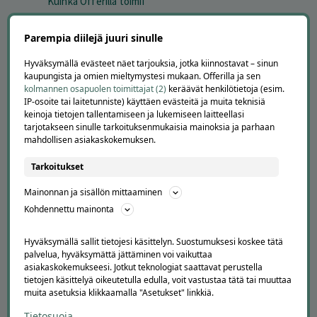
Kuinka Offerilla toimii
Usein kysytyt kysymykset
Suosittele Offerillaa
Parempia diilejä juuri sinulle
TUTUSTU MEIHIN
Hyväksymällä evästeet näet tarjouksia, jotka kiinnostavat – sinun
kaupungista ja omien mieltymystesi mukaan. Offerilla ja sen
Tietoa meistä
kolmannen osapuolen toimittajat (2)
keräävät henkilötietoja (esim.
Ajankohtaista
IP-osoite tai laitetunniste) käyttäen evästeitä ja muita teknisiä
keinoja tietojen tallentamiseen ja lukemiseen laitteellasi
Tilaa uutiskirje
tarjotakseen sinulle tarkoituksenmukaisia mainoksia ja parhaan
Avoimet työpaikat
mahdollisen asiakaskokemuksen.
Offerilla mediassa
Tarkoitukset
YRITYKSILLE
Mainonnan ja sisällön mittaaminen
Markkinoi Offerillassa
Kohdennettu mainonta
Vaikuttajayhteistyö
Partneriportaali
Hyväksymällä sallit tietojesi käsittelyn. Suostumuksesi koskee tätä
palvelua, hyväksymättä jättäminen voi vaikuttaa
asiakaskokemukseesi. Jotkut teknologiat saattavat perustella
LATAA APPI
tietojen käsittelyä oikeutetulla edulla, voit vastustaa tätä tai muuttaa
muita asetuksia klikkaamalla "Asetukset" linkkiä.
Tietosuoja