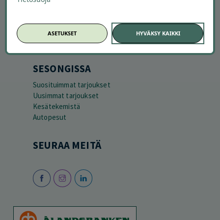
ASETUKSET
HYVÄKSY KAIKKI
SESONGISSA
Suosituimmat tarjoukset
Uusimmat tarjoukset
Kesätekemistä
Autopesut
SEURAA MEITÄ