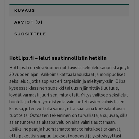
KUVAUS
ARVIOT (0)
SUOSITTELE
HotLips.fi – lelut nautinnollisiin hetkiin
HotLips.fi on yksi Suomen johtavista seksilelukaupoista jo yli
30 vuoden ajan. Valikoima kattaa laadukkaat ja monipuoliset
seksilelut, jotka sopivat eri tarpeisiin ja mieltymyksiin. Olipa
kyseessä klassinen suosikki tai uusin jännittävä uutuus,
löydät varmasti juuri sen, mitä etsit. Yritys valitsee seksilelut
huolella ja tekee yhteistyötä vain luotettavien valmistajien
kanssa, joten voit olla varma, että saat aina korkealaatuisia
tuotteita. Ostosten tekeminen on turvallista ja sujuvaa, sillä
asiantunteva asiakaspalvelu on aina valmis auttamaan.
Lisäksi nopeat ja huomaamattomat toimitukset takaavat,
että pakettisi saapuu luoksesi nopeasti ja yksityisyyttäsi