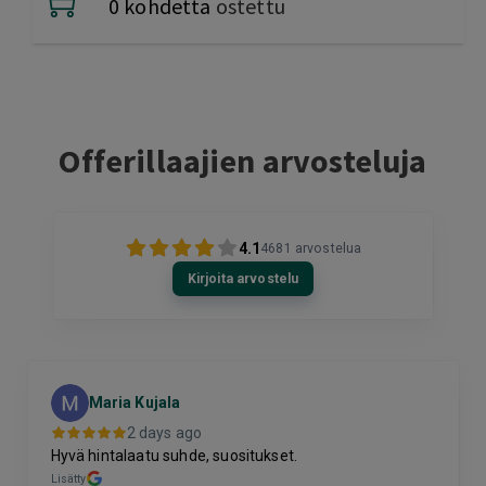
0 kohdetta
ostettu
Offerillaajien arvosteluja
4.1
4681
arvostelua
Kirjoita arvostelu
Maria Kujala
2 days ago
Hyvä hintalaatu suhde, suositukset.
Lisätty