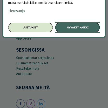
LATAA APPI
muita asetuksia klikkaamalla "Asetukset" linkkiä.
Tietosuoja
ASETUKSET
HYVÄKSY KAIKKI
SESONGISSA
Suosituimmat tarjoukset
Uusimmat tarjoukset
Kesätekemistä
Autopesut
SEURAA MEITÄ