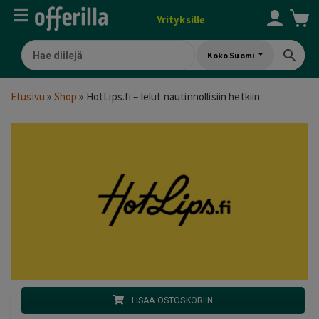
Yrityksille
Koko Suomi
Etusivu
»
Shop
»
HotLips.fi – lelut nautinnollisiin hetkiin
LISÄÄ OSTOSKORIIN