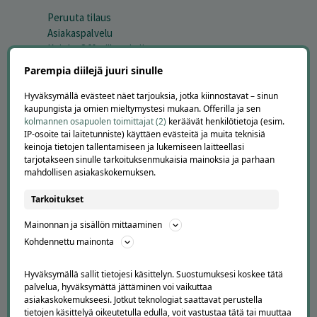
Peruuta tilaus
Asiakaspalvelu
Kuinka Offerilla toimii
Usein kysytyt kysymykset
Parempia diilejä juuri sinulle
Suosittele Offerillaa
Hyväksymällä evästeet näet tarjouksia, jotka kiinnostavat – sinun
TUTUSTU MEIHIN
kaupungista ja omien mieltymystesi mukaan. Offerilla ja sen
kolmannen osapuolen toimittajat (2)
keräävät henkilötietoja (esim.
Tietoa meistä
IP-osoite tai laitetunniste) käyttäen evästeitä ja muita teknisiä
keinoja tietojen tallentamiseen ja lukemiseen laitteellasi
Ajankohtaista
tarjotakseen sinulle tarkoituksenmukaisia mainoksia ja parhaan
Tilaa uutiskirje
mahdollisen asiakaskokemuksen.
Avoimet työpaikat
Offerilla mediassa
Tarkoitukset
YRITYKSILLE
Mainonnan ja sisällön mittaaminen
Kohdennettu mainonta
Markkinoi Offerillassa
Vaikuttajayhteistyö
Hyväksymällä sallit tietojesi käsittelyn. Suostumuksesi koskee tätä
Partneriportaali
palvelua, hyväksymättä jättäminen voi vaikuttaa
asiakaskokemukseesi. Jotkut teknologiat saattavat perustella
tietojen käsittelyä oikeutetulla edulla, voit vastustaa tätä tai muuttaa