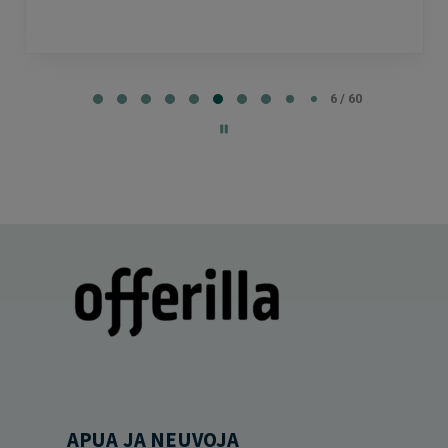
Page
6
6 / 60
of
60
APUA JA NEUVOJA