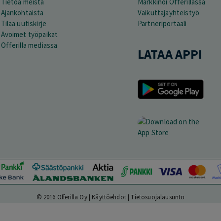
Tietoa meistä
Markkinoi Offerillassa
Ajankohtaista
Vaikuttajayhteistyö
Tilaa uutiskirje
Partneriportaali
Avoimet työpaikat
Offerilla mediassa
LATAA APPI
© 2016 Offerilla Oy |
Käyttöehdot
|
Tietosuojalausunto