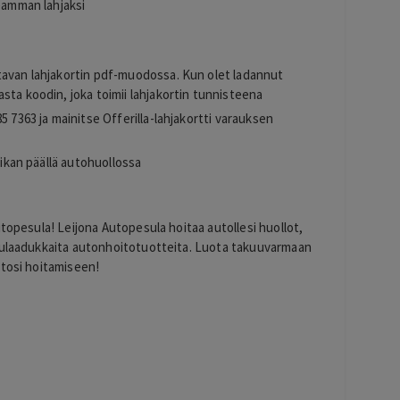
seamman lahjaksi
tavan lahjakortin pdf-muodossa. Kun olet ladannut
sta koodin, joka toimii lahjakortin tunnisteena
5 7363 ja mainitse Offerilla-lahjakortti varauksen
aikan päällä autohuollossa
utopesula! Leijona Autopesula hoitaa autollesi huollot,
ppulaadukkaita autonhoitotuotteita. Luota takuuvarmaan
utosi hoitamiseen!