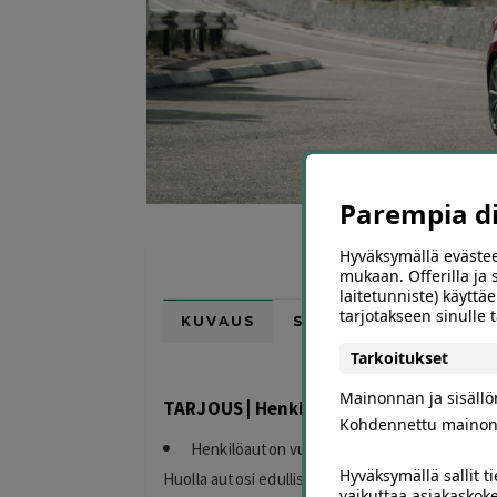
Parempia dii
Hyväksymällä evästee
mukaan. Offerilla ja
laitetunniste) käyttäe
tarjotakseen sinulle
KUVAUS
SIJAINTI KARTALLA
Tarkoitukset
Mainonnan ja sisäll
TARJOUS | Henkilöauton huolto öljynvaih
Kohdennettu mainon
Henkilöauton vuosihuolto sis. 4 l Long Life
Hyväksymällä sallit t
Huolla autosi edulliseen hintaan Leijona Autop
vaikuttaa asiakaskoke