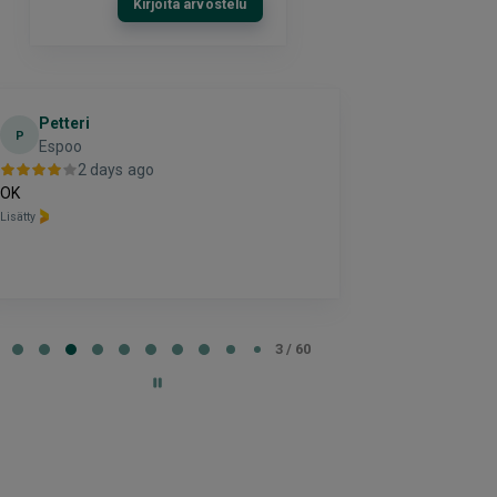
Kirjoita arvostelu
Petteri
timo
P
T
Espoo
helsinki
2 days ago
2 da
OK
kiitos hienosti 
Lisätty
Lisätty
e
3 / 60