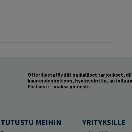
Offerillasta löydät paikalliset tarjoukset, dii
kauneudenhoitoon, hyvinvointiin, autoiluun 
Elä isosti – maksa pienesti.
TUTUSTU MEIHIN
YRITYKSILLE