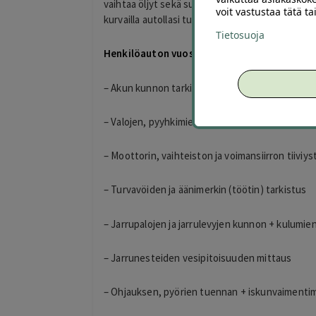
vaihtaa öljyt sekä suodattimen sekä tekee kun
voit vastustaa tätä t
kurvailla autollasi turvallisin mielin.
Tietosuoja
Henkilöauton vuosihuolto ja kuntotarkastus
– Akun kunnon tarkistus
– Valojen, pyyhkimien, lasinnostimien ja pesimie
– Moottorin, vaihteiston ja voimansiirron tiiviys
– Turvavöiden ja äänimerkin (töötin) tarkistus
– Jarrupalojen ja jarrulevyjen kunnon + kulumien
– Jarrunesteiden vesipitoisuuden mittaus
– Ohjauksen, pyörien tuennan + iskunvaimentim