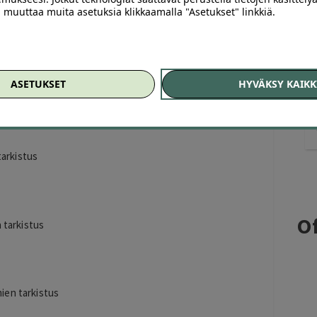
totarkastuksen. Huoltotoimenpiteiden jälkeen voit
ai muuttaa muita asetuksia klikkaamalla "Asetukset" linkkiä.
 sisältävät:
ASETUKSET
HYVÄKSY KAIKK
n tarkistus
tarkistus
Of
 tarkistus
ien tarkistus