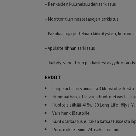
– Renkaiden kuluneisuuden tarkistus
– Moottoritilan nestetasojen tarkistus
– Pakokaasujärjestelmän kiinnitysten, kunnon ja
Eija Paukkuri
EP
Tampere
20 hours ago
– Apulaitehihnan tarkistus
Maksaminen tökki ja siinä alennuksen
saaminen. Ohjelma väitti, että alennus o
– Jäähdytysnesteen pakkaskestävyyden tarkis
käytetty.
Lisätty
EHDOT
Lahjakortti on voimassa 3 kk ostohetkestä
Huomaathan, että vuosihuolto ei vastaa ka
Huolto sisältää 4 l 5w-30 Long Life -öljyä. Y
Vain henkilöautoille
Kuntotarkastus ei takaa katsastuksesta lä
Peruutukset viim. 24 h aikaisemmin