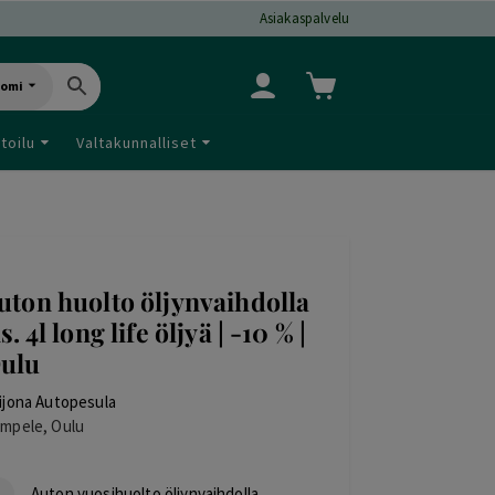
Asiakaspalvelu
uomi
toilu
Valtakunnalliset
uton huolto öljynvaihdolla
is. 4l long life öljyä | -10 % |
ulu
ijona Autopesula
mpele, Oulu
Auton vuosihuolto öljynvaihdolla