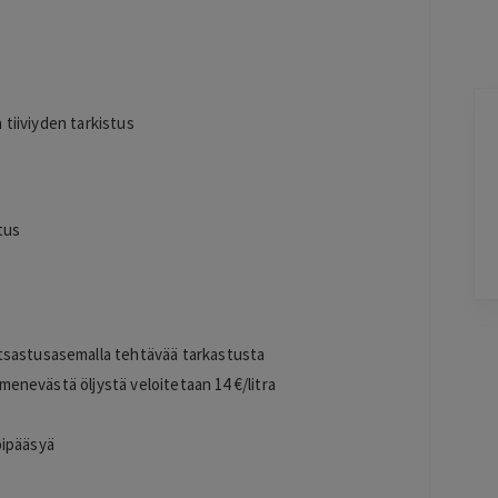
 tiiviyden tarkistus
Kirill
K
23 hours ago
-
Lisätty
li jo
tus
Pag
3
tsastusasemalla tehtävää tarkastusta
of
limenevästä öljystä veloitetaan 14 €/litra
60
pipääsyä