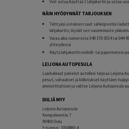
Voit ostaa/käyttää 1 lahjakortin ja ostaa u
NÄIN HYÖDYNNÄT TARJOUKSEN
Tehtyäsi ostoksen saat sähköpostiisi ladat
lahjakortin, löydät sen vasemmasta yläkulma
Varaa aika numerosta 040 370 0554 tai 044 98
yhteydessä
Näytä lahjakortin mobiili- tai paperiversio p
LEIJONA AUTOPESULA
Laadukkaat palvelut autollesi tarjoaa Leijona A
pesut, vahaukset ja kiillotukset käyttäen hui
ammattitaitoon ja valitse Leijona Autopesula a
DIILIÄ MYY
Leijona Autopesula
Kempeleentie 7
90400 Oulu
Y-tunnus: 3350880-4