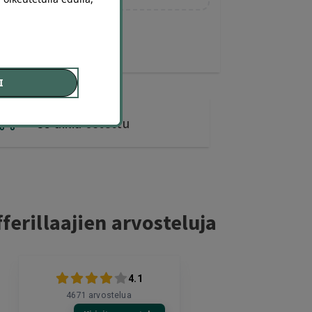
I
35 diiliä
ostettu
ferillaajien arvosteluja
4.1
4671
arvostelua