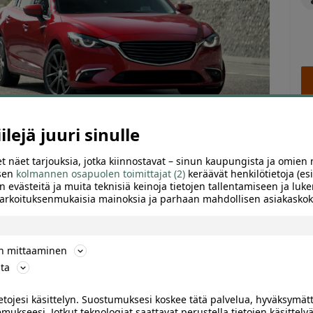
lejä juuri sinulle
t näet tarjouksia, jotka kiinnostavat – sinun kaupungista ja omien 
 sen
kolmannen osapuolen toimittajat (2)
keräävät henkilötietoja (esi
n evästeitä ja muita teknisiä keinoja tietojen tallentamiseen ja luke
 tarkoituksenmukaisia mainoksia ja parhaan mahdollisen asiakask
ARVIOT (0)
SUOSITTELE
ön mittaaminen
dolla sis. 4l long life öljyä | Oulu
ta
 öljyä, suodattimen ja kuntotarkastuksen 139 € (arvo 154 €)
ietojesi käsittelyn. Suostumuksesi koskee tätä palvelua, hyväksymät
esulassa! Ammattitaitoinen henkilökunta huoltaa auton,
mukseesi. Jotkut teknologiat saattavat perustella tietojen käsittelyä