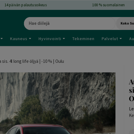
14
päivän palautusoikeus
100 % suomalainen
Koko S
Kauneus
Hyvinvointi
Tekeminen
Palvelut
Au
is. 4l long life öljyä | -10 % | Oulu
A
s
O
Le
Ke