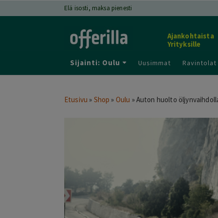
Elä isosti, maksa pienesti
Ajankohtaista
Yrityksille
Sijainti: Oulu
Uusimmat
Ravintolat
Etusivu
»
Shop
»
Oulu
»
Auton huolto öljynvaihdolla s