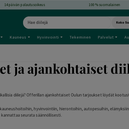
14
päivän palautusoikeus
100 % suomalainen
Koko S
Kauneus
Hyvinvointi
Tekeminen
Palvelut
Au
t ja ajankohtaiset diil
ikallisia diilejä? Offerillan ajankohtaiset Oulun tarjoukset löydät koot
, kauneushoitoihin, hyvinvointiin, hierontoihin, autopesuihin, elämyksiin
a kannattaa seurata säännöllisesti.