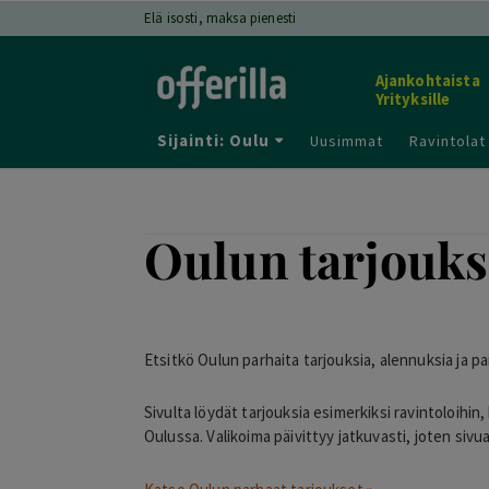
Elä isosti, maksa pienesti
Ajankohtaista
Yrityksille
Sijainti: Oulu
Uusimmat
Ravintolat
Oulun tarjoukse
Etsitkö Oulun parhaita tarjouksia, alennuksia ja pa
Sivulta löydät tarjouksia esimerkiksi ravintoloihin
Oulussa. Valikoima päivittyy jatkuvasti, joten sivu