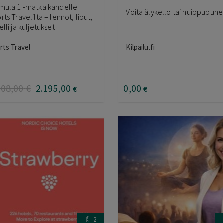
mula 1 -matka kahdelle
Voita älykello tai huippupuhe
rts Travelilta – lennot, liput,
elli ja kuljetukset
rts Travel
Kilpailu.fi
508
,00
€
2.195
,00
0
,00
€
€
2