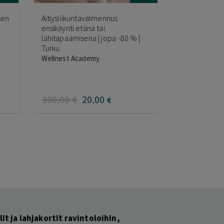
sen
Äitiysliikuntavalmennus
ensikäynti etänä tai
lähitapaamisena | jopa -80 % |
Turku
Wellnest Academy
100
,00
€
20
,00
€
lit ja lahjakortit ravintoloihin,