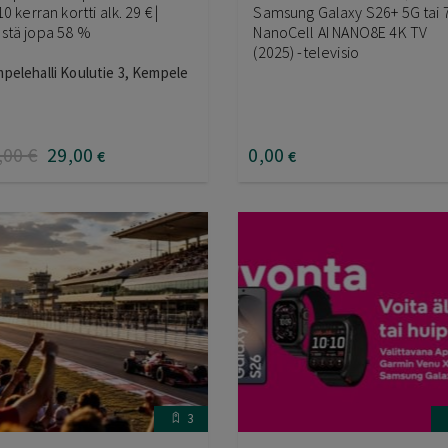
10 kerran kortti alk. 29 € |
Samsung Galaxy S26+ 5G tai 
stä jopa 58 %
NanoCell AI NANO8E 4K TV
(2025) -televisio
pelehalli Koulutie 3, Kempele
,00
€
29
,00
0
,00
€
€
3