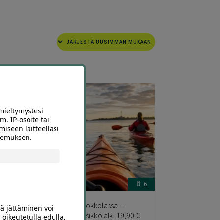
mieltymystesi
m. IP-osoite tai
miseen laitteellasi
okemuksen.
12
6
iin
2 h melonta Kokkolassa –
tä jättäminen voi
an
yksikkö tai kaksikko alk. 19,90 €
 oikeutetulla edulla,