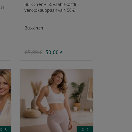
Bulkkinen – 65 € lahjakortti
lin
verkkokauppaan vain 50 €
Bulkkinen
65
,00
€
50
,00
€
5
2