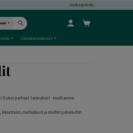
Asiakaspalvelu
uomi
toilu
Valtakunnalliset
it
usti Oulun parhaat tarjoukset -sivultamme.
, liikuntaan, matkailuun ja muihin palveluihin