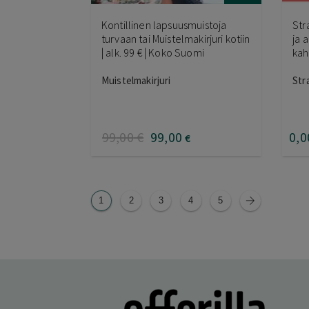
Kontillinen lapsuusmuistoja
Str
turvaan tai Muistelmakirjuri kotiin
ja 
| alk. 99 € | Koko Suomi
kah
Muistelmakirjuri
Str
99
,00
€
99
,00
0
,0
€
1
2
3
4
5