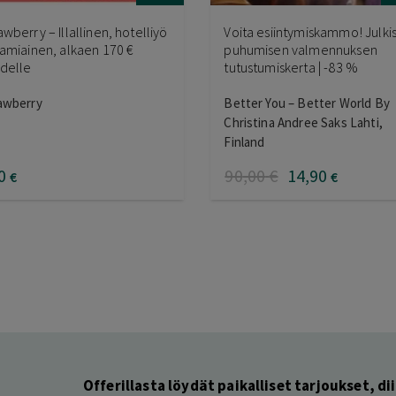
awberry – Illallinen, hotelliyö
Voita esiintymiskammo! Julki
aamiainen, alkaen 170 €
puhumisen valmennuksen
delle
tutustumiskerta | -83 %
awberry
Better You – Better World By
Christina Andree Saks Lahti,
Finland
0
90
,00
€
14
,90
€
€
Offerillasta löydät paikalliset tarjoukset, dii