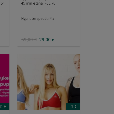
75″
45 min etänä | -51 %
Hypnoterapeutti Pia
59
,00
€
29
,00
€
0
2