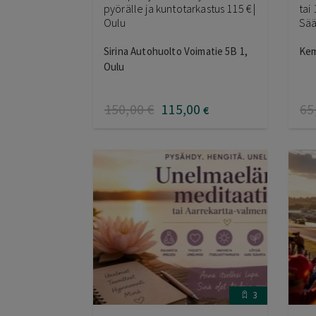
pyörälle ja kuntotarkastus 115 € |
tai 
Oulu
Sää
Sirina Autohuolto Voimatie 5B 1,
Kem
Oulu
150
,00
€
115
,00
65
€
3