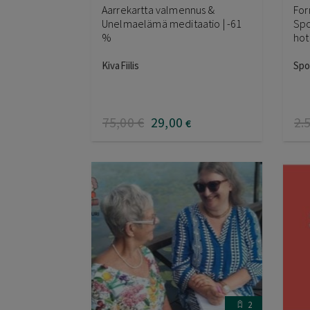
Aarrekartta valmennus &
For
Unelmaelämä meditaatio | -61
Spo
%
hot
KivaFiilis
Spo
75
,00
€
29
,00
2.
€
2