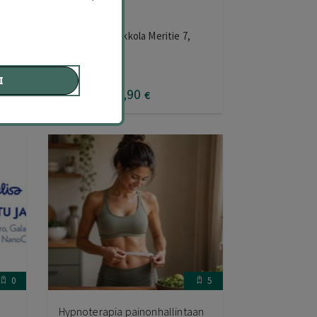
Kayakomat Kokkola Meritie 7,
Kokkola
I
28
,00
€
19
,90
€
0
5
Hypnoterapia painonhallintaan