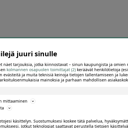
D
lejä juuri sinulle
t näet tarjouksia, jotka kiinnostavat – sinun kaupungista ja omien 
 sen
kolmannen osapuolen toimittajat (2)
keräävät henkilötietoja (esi
n evästeitä ja muita teknisiä keinoja tietojen tallentamiseen ja luke
 tarkoituksenmukaisia mainoksia ja parhaan mahdollisen asiakask
ön mittaaminen
3
ta
er energiaranneke – 45 %
Hampaiden valkaisuliuskat kot
ietojesi käsittelyn. Suostumuksesi koskee tätä palvelua, hyväksymät
lla | Kotiin toimitettuna
– 14 hoitokertaa tarjoushinta
mukseesi. Jotkut teknologiat saattavat perustella tietojen käsittelyä