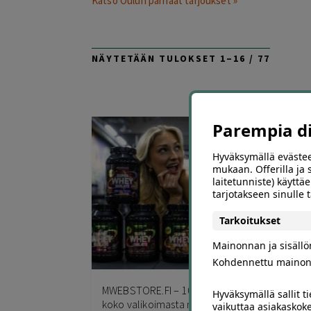
Katso Oulun parhaat tarjoukset »
SORTE
NÄYTETÄÄN TULOKSET 1–16 / 77
BY
LATEST
Parempia dii
Hyväksymällä evästee
mukaan. Offerilla ja
laitetunniste) käyttäe
tarjotakseen sinulle
Tarkoitukset
Mainonnan ja sisäll
0
Kohdennettu mainon
MWEBSTORE.FI – 10 % alennus
Sup
Hyväksymällä sallit t
koko valikoimasta myös
edu
vaikuttaa asiakaskoke