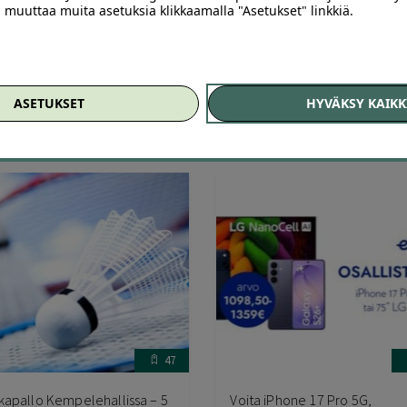
29,90 €
ai muuttaa muita asetuksia klikkaamalla "Asetukset" linkkiä.
men Superapu Ry
Vaaleeks
ASETUKSET
HYVÄKSY KAIKK
,00
€
30
,00
49
,90
€
29
,90
€
€
47
kapallo Kempelehallissa – 5
Voita iPhone 17 Pro 5G,