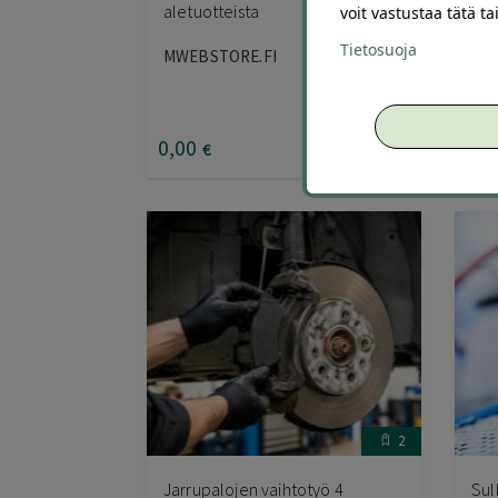
aletuotteista
voit vastustaa tätä t
Tietosuoja
MWEBSTORE.FI
Suo
0
,00
55
€
2
Jarrupalojen vaihtotyö 4
Sul