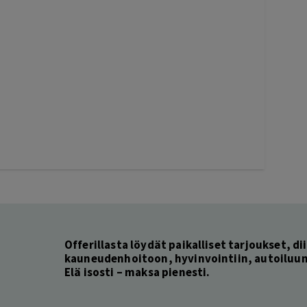
Offerillasta löydät paikalliset tarjoukset, dii
kauneudenhoitoon, hyvinvointiin, autoiluun 
Elä isosti – maksa pienesti.