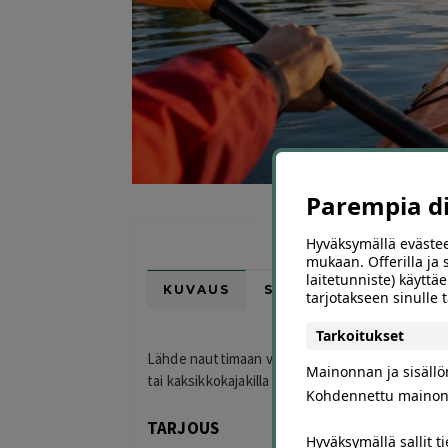
Parempia dii
Hyväksymällä evästee
mukaan. Offerilla ja
laitetunniste) käyttäe
KUVAUS
SIJAINTI KARTALLA
tarjotakseen sinulle
Tarkoitukset
Lähde nauttimaan vesillä liikkumisesta Kokkolan
Mainonnan ja sisäll
tai kaksikkokajakilla tarjoushintaan.
Kohdennettu mainon
TARJOUS
Hyväksymällä sallit t