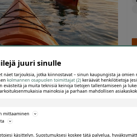
lejä juuri sinulle
t näet tarjouksia, jotka kiinnostavat – sinun kaupungista ja omien 
 sen
kolmannen osapuolen toimittajat (2)
keräävät henkilötietoja (esi
n evästeitä ja muita teknisiä keinoja tietojen tallentamiseen ja luke
ARVIOT (0)
SUOSITTELE
 tarkoituksenmukaisia mainoksia ja parhaan mahdollisen asiakask
 Meripuistossa. Valitse 2 tunnin melonta yksikkökajakilla
ön mittaaminen
ta
ietojesi käsittelyn. Suostumuksesi koskee tätä palvelua, hyväksymät