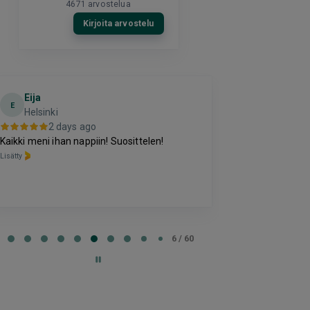
4671
arvostelua
Kirjoita arvostelu
Eija
Terho Tii
E
Helsinki
3 da
2 days ago
Kohtuuhintainen
Kaikki meni ihan nappiin! Suosittelen!
oleva majoitus
Lisätty
perussettii.
Lisätty
e
6 / 60