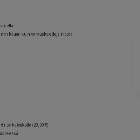
steellä
niin kauan kuin varauskoodeja riittää
Jarkko
J
Ylöjärvi
2 days ago
Helppo, vaivaton ja edullinen hinta
Lisätty
Pag
6
of
60
) tai kaksikolla (29,90 €)
pisteessä