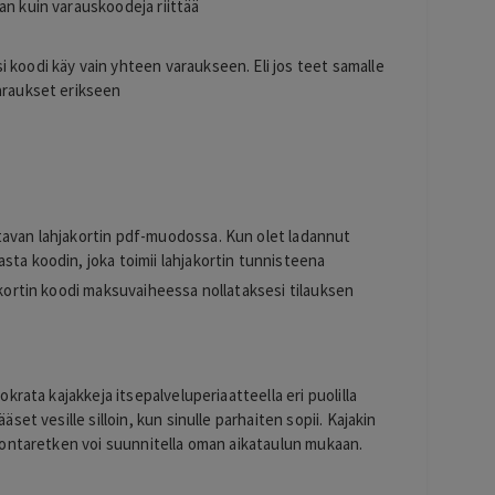
an kuin varauskoodeja riittää
 koodi käy vain yhteen varaukseen. Eli jos teet samalle
varaukset erikseen
s
tavan lahjakortin pdf-muodossa. Kun olet ladannut
sta koodin, joka toimii lahjakortin tunnisteena
akortin koodi maksuvaiheessa nollataksesi tilauksen
rata kajakkeja itsepalveluperiaatteella eri puolilla
et vesille silloin, kun sinulle parhaiten sopii. Kajakin
lontaretken voi suunnitella oman aikataulun mukaan.