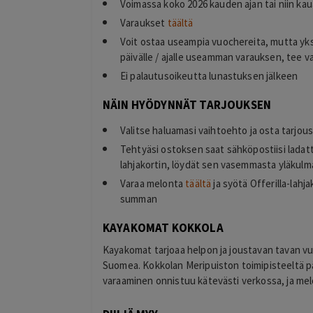
Voimassa koko 2026 kauden ajan tai niin kau
Varaukset
täältä
Voit ostaa useampia vuochereita, mutta yksi
päivälle / ajalle useamman varauksen, tee 
Ei palautusoikeutta lunastuksen jälkeen
NÄIN HYÖDYNNÄT TARJOUKSEN
Valitse haluamasi vaihtoehto ja osta tarjou
Tehtyäsi ostoksen saat sähköpostiisi ladat
lahjakortin, löydät sen vasemmasta yläkulma
Varaa melonta
täältä
ja syötä Offerilla-lahj
summan
KAYAKOMAT KOKKOLA
Kayakomat tarjoaa helpon ja joustavan tavan vuok
Suomea. Kokkolan Meripuiston toimipisteeltä pääs
varaaminen onnistuu kätevästi verkossa, ja me