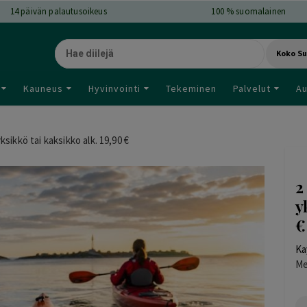
14
päivän palautusoikeus
100 % suomalainen
Koko S
Kauneus
Hyvinvointi
Tekeminen
Palvelut
Au
sikkö tai kaksikko alk. 19,90 €
2
y
€
Ka
Me