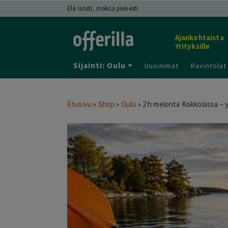
Elä isosti, maksa pienesti
Ajankohtaista
Yrityksille
Sijainti: Oulu
Uusimmat
Ravintolat
Etusivu
»
Shop
»
Oulu
»
2 h melonta Kokkolassa – yk