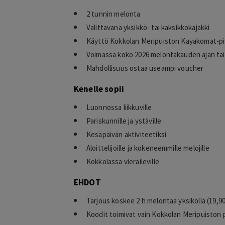
2 tunnin melonta
Valittavana yksikkö- tai kaksikkokajakki
Käyttö Kokkolan Meripuiston Kayakomat-pi
Voimassa koko 2026 melontakauden ajan tai 
Mahdollisuus ostaa useampi voucher
timo
T
helsinki
Kenelle sopii
2 days ago
kiitos hienosti toimi
Luonnossa liikkuville
Lisätty
Pariskunnille ja ystäville
Kesäpäivän aktiviteetiksi
Aloittelijoille ja kokeneemmille melojille
Kokkolassa vieraileville
EHDOT
Tarjous koskee 2 h melontaa yksiköllä (19,90 €
Koodit toimivat vain Kokkolan Meripuiston 