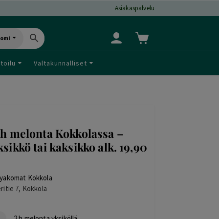
Asiakaspalvelu
uomi
toilu
Valtakunnalliset
 h melonta Kokkolassa –
ksikkö tai kaksikko alk. 19,90
yakomat Kokkola
ritie 7, Kokkola
2 h melonta yksiköllä