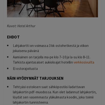
Kuvat: Hotel Arthur
EHDOT
Lahjakortti on voimassa 3 kk ostohetkestä ja viikon
jokaisena päivänä
Aamiainen on tarjolla ma-pe klo 7–10 ja la-su klo 8–11.
Tarkista ajantasaiset aukioloajat hotellin
verkkosivuilta
Ei ostorajoitusta
NÄIN HYÖDYNNÄT TARJOUKSEN
Tehtyäsi ostoksen saat sähköpostiisi ladattavan
lahjakortin pdf-muodossa. Kun olet ladannut lahjakortin,
löydät sen vasemmasta yläkulmasta koodin, joka toimii
lahjakortin tunnisteena.