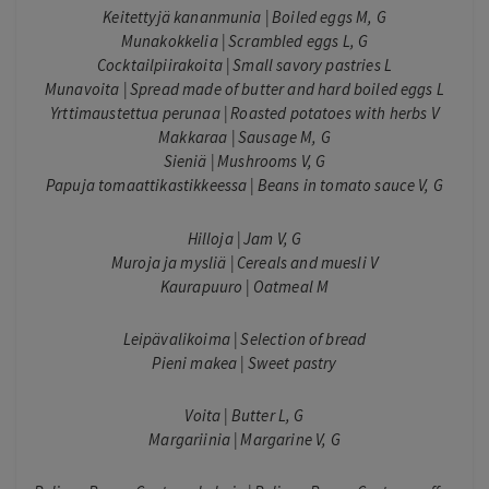
Keitettyjä kananmunia | Boiled eggs M, G
Munakokkelia | Scrambled eggs L, G
Cocktailpiirakoita | Small savory pastries L
Munavoita | Spread made of butter and hard boiled eggs L
Yrttimaustettua perunaa | Roasted potatoes with herbs V
Makkaraa | Sausage M, G
Sieniä | Mushrooms V, G
Papuja tomaattikastikkeessa | Beans in tomato sauce V, G
Hilloja | Jam V, G
Muroja ja mysliä | Cereals and muesli V
Kaurapuuro | Oatmeal M
Leipävalikoima | Selection of bread
Pieni makea | Sweet pastry
Voita | Butter L, G
Margariinia | Margarine V, G