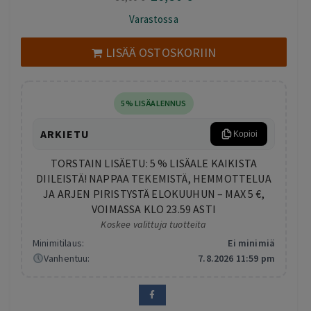
hinta
hinta
Varastossa
oli:
on:
36,00 €.
26,50 €.
LISÄÄ OSTOSKORIIN
5% LISÄALENNUS
ARKIETU
Kopioi
TORSTAIN LISÄETU: 5 % LISÄALE KAIKISTA
DIILEISTÄ! NAPPAA TEKEMISTÄ, HEMMOTTELUA
JA ARJEN PIRISTYSTÄ ELOKUUHUN – MAX 5 €,
VOIMASSA KLO 23.59 ASTI
Koskee valittuja tuotteita
Minimitilaus:
Ei minimiä
Vanhentuu:
7.8.2026 11:59 pm