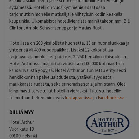
kaikille asiakkailleen ja siksi hotelli on monille koti Helsingin
sydämessä. Hotelli on vuosikymmenien saatossa
tarjonnutkin monelle matkailijalle viihtyisän kodin keskellä
kaupunkia. Ulkomaisista hotellivieraista mainittakoon mm. Bill
Clinton, Arnold Schwarzenegger ja Matias Rust.
Hotellissa on 203 yksilöllistä huonetta, 13 eri huoneluokkaa ja
yhteensä yli 400 vuodepaikkaa. Lisäksi 12 kokoustilaa
tarjoavat ajanmukaiset puitteet 2–250 henkilön tilaisuuksiin.
Hotel Arthurissa majoittuu vuosittain 100 000 kotimaista ja
kansainvälistä yöpyjää. Hotel Arthur on tunnettu erityisesti
henkilökunnan palvelualttiudesta, ystävällisyydestä,
maukkaasta ruoasta, sekä erinomaisesta sijainnistaan. Olet
lämpimästi tervetullut hotellin vieraaksi! Tutustu hotellin
toimintaan tarkemmin myös
Instagramissa
ja
Facebookissa
.
DIILIÄ MYY
Hotel Arthur
Vuorikatu 19
00100 Helsinki