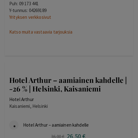
Puh: 09 173 441
Y-tunnus: 04269189
Yrityksen verkkosivut
Katso muita vastaavia tarjouksia
Hotel Arthur – aamiainen kahdelle |
-26 % | Helsinki, Kaisaniemi
Hotel Arthur
Kaisaniemi, Helsinki
Hotel Arthur – aamiainen kahdelle
26
,50
€
Alkuperäinen
Nykyinen
36
,00
€