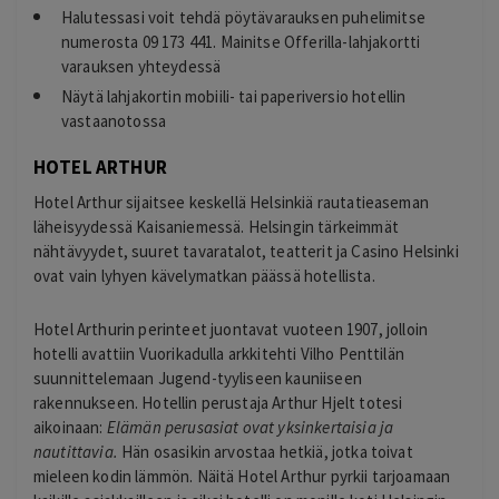
Halutessasi voit tehdä pöytävarauksen puhelimitse
numerosta 09 173 441. Mainitse Offerilla-lahjakortti
varauksen yhteydessä
Näytä lahjakortin mobiili- tai paperiversio hotellin
vastaanotossa
HOTEL ARTHUR
Hotel Arthur sijaitsee keskellä Helsinkiä rautatieaseman
läheisyydessä Kaisaniemessä. Helsingin tärkeimmät
nähtävyydet, suuret tavaratalot, teatterit ja Casino Helsinki
ovat vain lyhyen kävelymatkan päässä hotellista.
Hotel Arthurin
perinteet juontavat vuoteen 1907, jolloin
hotelli avattiin Vuorikadulla arkkitehti Vilho Penttilän
suunnittelemaan Jugend-tyyliseen kauniiseen
rakennukseen. Hotellin perustaja Arthur Hjelt totesi
aikoinaan:
Elämän perusasiat ovat yksinkertaisia ja
nautittavia.
Hän osasikin arvostaa hetkiä, jotka toivat
mieleen kodin lämmön. Näitä Hotel Arthur pyrkii tarjoamaan