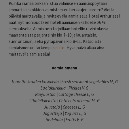
Kuinka ihanaa onkaan istua valmiiseen aamiaispöytään
ammattilaiskokkien valmistamien herkkujen ääreen? Aloita
päiväsi maittavalla ja ravitsevalla aamiaisella Hotel Arthurissa!
Saat nyt monipuolisen hotelliaamiaisen kahdelle 26 %
alennuksella. Aamiainen tarjoillaan hotellin ravintolassa
maanantaista perjantaihin klo 7–10 ja lauantaisin,
sunnuntaisin, sekä pyhäpäivinä klo 8–11. Katso alta
aamiaismenun tarkempi
sisältö
. Hyvä päivä alkaa aina
maittavalla aamiaisella!
Aamiaismenu
Tuoreita kauden kasviksia | Fresh seasonal vegetables M, G
Suolakurkkua | Pickles V, G
Raejuustoa | Cottage cheese L, G
Lihaleikkeleitä | Cold cuts of meat M, G
Juustoja | Cheeses L, G
Jogurtteja | Yogurts L, G
Hedelmiä | Fruits V, G