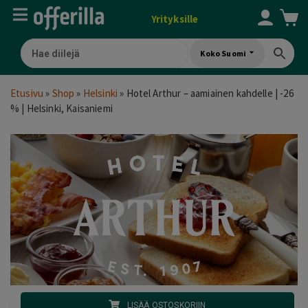
Yrityksille
Koko Suomi
Etusivu
»
Shop
»
Helsinki
»
Hotel Arthur – aamiainen kahdelle | -26
% | Helsinki, Kaisaniemi
LISÄÄ OSTOSKORIIN