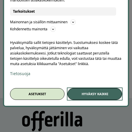
mahdollisen asiakaskokemuksen.
tteri
timo
T
Tarkoitukset
spoo
helsink
2 days ago
2
Mainonnan ja sisällön mittaaminen
kiitos hienos
Kohdennettu mainonta
Lisätty
Hyväksymällä sallit tietojesi käsittelyn. Suostumuksesi koskee tätä
palvelua, hyväksymättä jättäminen voi vaikuttaa
asiakaskokemukseesi. Jotkut teknologiat saattavat perustella
Page
tietojen käsittelyä oikeutetulla edulla, voit vastustaa tätä tai muuttaa
4
4 / 60
muita asetuksia klikkaamalla "Asetukset" linkkiä.
of
60
Tietosuoja
ASETUKSET
HYVÄKSY KAIKKI