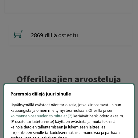
2869 diiliä
ostettu
Offerillaajien arvosteluja
Parempia diilejä juuri sinulle
4.1
4671
arvostelua
Hyväksymällä evästeet näet tarjouksia, jotka kiinnostavat – sinun
kaupungista ja omien mieltymystesi mukaan. Offerilla ja sen
Kirjoita arvostelu
kolmannen osapuolen toimittajat (2)
keräävät henkilötietoja (esim.
IP-osoite tai laitetunniste) käyttäen evästeitä ja muita teknisiä
keinoja tietojen tallentamiseen ja lukemiseen laitteellasi
tarjotakseen sinulle tarkoituksenmukaisia mainoksia ja parhaan