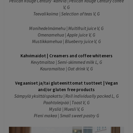
Pelican Rouge Century -kahvia | Pelican Rouge Century coffee
V, G
Teevalikoima | Selection of teas V, G
Monihedelmämehu | Multifruit juice V, G
Omenamehua | Apple juice V, G
Mustikkamehua | Blueberry juice V, G
Kahvimaidot | Creamers and coffee whiteners
Kevytmaitoa | Semi-skimmed milk L, G
Kauramaitoa | Oat drink V, G
Vegaaniset ja/tai gluteenittomat tuotteet | Vegan
and/or gluten free products
Sämpylä yksittäispakattu | Roll individually packed L, G
Paahtoleipää | Toast V, G
Mysliä | Muesli V, G
Pieni makea | Small sweet pastry G