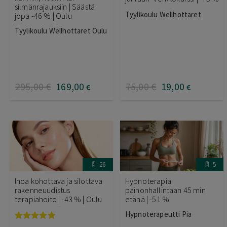
silmänrajauksiin | Säästä
Tyylikoulu Wellhottaret
jopa -46 % | Oulu
Tyylikoulu Wellhottaret Oulu
295
,00
€
169
,00
75
,00
€
19
,00
€
€
26
5
Ihoa kohottava ja silottava
Hypnoterapia
rakenneuudistus
painonhallintaan 45 min
terapiahoito | -43 % | Oulu
etänä | -51 %
Hypnoterapeutti Pia
Arvostelu