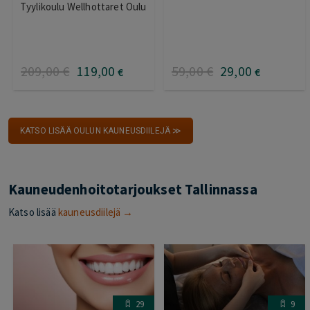
Tyylikoulu Wellhottaret Oulu
tuotteesta:
5.00
/ 5
209
,00
€
119
,00
59
,00
€
29
,00
€
€
KATSO LISÄÄ OULUN KAUNEUSDIILEJÄ ≫
Kauneudenhoitotarjoukset Tallinnassa
Katso lisää
kauneusdiilejä →
29
9