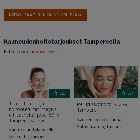
KATSO LISÄÄ TURUN KAUNEUSDIILEJÄ ≫
Kauneudenhoitotarjoukset Tampereella
Katso lisää
kauneusdiilejä →
831
324
Timanttihionta ja
Peruskasvohoito | -52 % |
hoitoseerumin imeytys
Tampere
ultraäänellä | jopa -59 % |
Kauneushoitola Janna
Tampere, Keskusta
Satamakatu 5, Tampere
Kauneushoitola Giselle
Keskusta, Tampere