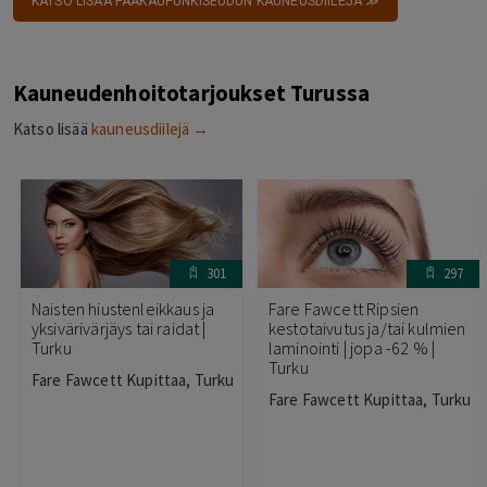
KATSO LISÄÄ PÄÄKAUPUNKISEUDUN KAUNEUSDIILEJÄ ≫
Kauneudenhoitotarjoukset Turussa
Katso lisää
kauneusdiilejä →
301
297
Naisten hiustenleikkaus ja
Fare Fawcett Ripsien
yksivärivärjäys tai raidat |
kestotaivutus ja/tai kulmien
Turku
laminointi | jopa -62 % |
Turku
Fare Fawcett Kupittaa, Turku
Fare Fawcett Kupittaa, Turku