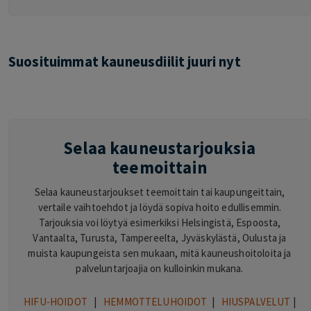
Suosituimmat kauneusdiilit juuri nyt
Selaa kauneustarjouksia
teemoittain
Selaa kauneustarjoukset teemoittain tai kaupungeittain,
vertaile vaihtoehdot ja löydä sopiva hoito edullisemmin.
Tarjouksia voi löytyä esimerkiksi Helsingistä, Espoosta,
Vantaalta, Turusta, Tampereelta, Jyväskylästä, Oulusta ja
muista kaupungeista sen mukaan, mitä kauneushoitoloita ja
palveluntarjoajia on kulloinkin mukana.
HIFU-HOIDOT
|
HEMMOTTELUHOIDOT
|
HIUSPALVELUT
|