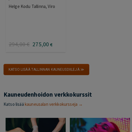
Helge Kodu Tallinna, Viro
294
,00
€
275
,00
€
KATSO LISÄÄ TALLINNAN KAUNEUSDIILEJÄ ≫
Kauneudenhoidon verkkokurssit
Katso lisää
kauneusalan verkkokursseja →