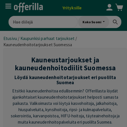
Yrityksille
Koko Suomi
Etusivu
/
Kaupunkisi parhaat tarjoukset
/
Kauneudenhoitotarjoukset Suomessa
Kauneustarjoukset ja
kauneudenhoitodiilit Suomessa
Löydä kauneudenhoitotarjoukset eri puolilta
Suomea
Etsitkö kauneudenhoitoa edullisemmin? Offerillasta löydät
ajankohtaiset kauneudenhoitotarjoukset helposti samasta
paikasta. Valikoimasta voi löytyä kasvohoitoja, jalkahoitoja,
hiuspalveluita, kynsihoitoja, ripsi- ja kulmapalveluita,
sokerointia, karvanpoistoa, HIFU-hoitoja, täyteainehoitoja ja
muita kauneudenhoitopalveluita eri puolilta Suomea.