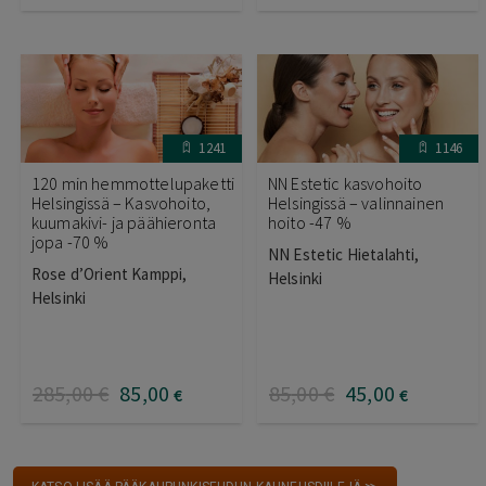
1241
1146
120 min hemmottelupaketti
NN Estetic kasvohoito
Helsingissä – Kasvohoito,
Helsingissä – valinnainen
kuumakivi- ja päähieronta
hoito -47 %
jopa -70 %
NN Estetic Hietalahti,
Rose d’Orient Kamppi,
Helsinki
Helsinki
285
,00
€
85
,00
85
,00
€
45
,00
€
€