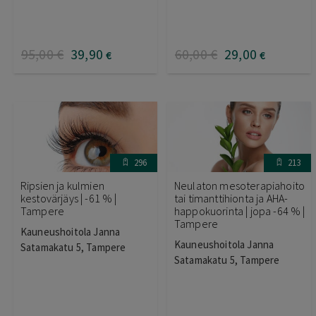
95
,00
€
39
,90
60
,00
€
29
,00
€
€
296
213
Ripsien ja kulmien
Neulaton mesoterapiahoito
kestovärjäys | -61 % |
tai timanttihionta ja AHA-
Tampere
happokuorinta | jopa -64 % |
Tampere
Kauneushoitola Janna
Kauneushoitola Janna
Satamakatu 5, Tampere
Satamakatu 5, Tampere