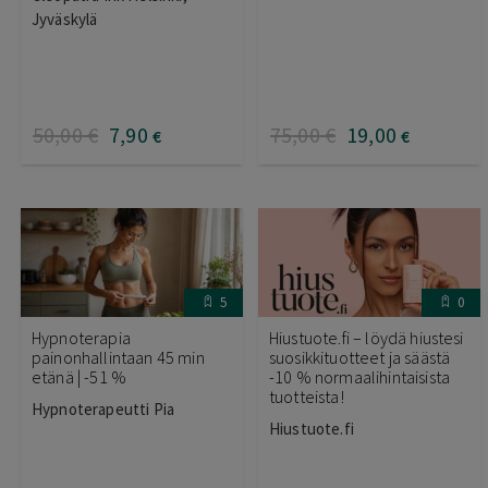
Jyväskylä
50
,00
€
7
,90
75
,00
€
19
,00
€
€
5
0
Hypnoterapia
Hiustuote.fi – löydä hiustesi
painonhallintaan 45 min
suosikkituotteet ja säästä
etänä | -51 %
-10 % normaalihintaisista
tuotteista!
Hypnoterapeutti Pia
Hiustuote.fi