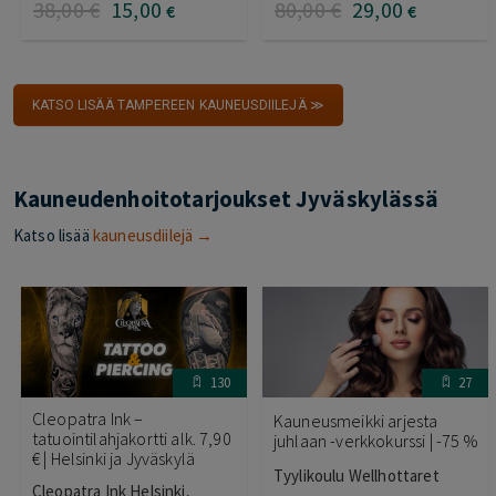
38
,00
€
15
,00
80
,00
€
29
,00
€
€
KATSO LISÄÄ TAMPEREEN KAUNEUSDIILEJÄ ≫
Kauneudenhoitotarjoukset Jyväskylässä
Katso lisää
kauneusdiilejä →
130
27
Cleopatra Ink –
Kauneusmeikki arjesta
tatuointilahjakortti alk. 7,90
juhlaan -verkkokurssi | -75 %
€ | Helsinki ja Jyväskylä
Tyylikoulu Wellhottaret
Cleopatra Ink Helsinki,