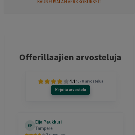
KAUNEUSALAN VERKKOKURSSIT
Offerillaajien arvosteluja
4.1
4678
arvostelua
Kirjoita arvostelu
Kirill
K
2 days ago