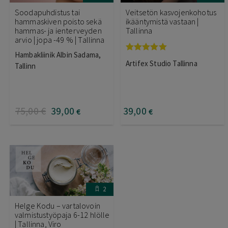
Soodapuhdistus tai
Veitsetön kasvojenkohotus
hammaskiven poisto sekä
ikääntymistä vastaan |
hammas- ja ienterveyden
Tallinna
arvio | jopa -49 % | Tallinna
Hambakliinik Albin Sadama,
Arvostelu
Artifex Studio Tallinna
Tallinn
tuotteesta:
5.00
/ 5
75
,00
€
39
,00
39
,00
€
€
2
Helge Kodu – vartalovoin
valmistustyöpaja 6-12 hlölle
| Tallinna, Viro