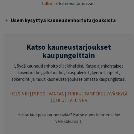
Tallinnan
kauneustarjoukset.
Usein kysyttyä kauneudenhoitotarjouksista
Katso kauneustarjoukset
kaupungeittain
Löydä kauneudenhoitodiilit läheltäsi. Katso ajankohtaiset
kasvohoidot, jalkahoidot, hiuspalvelut, kynnet, ripset,
sokerointi ja muut kauneustarjoukset omasta kaupungistasi.
HELSINKI
|
ESPOO
|
VANTAA
|
TURKU
|
TAMPERE
|
JYVÄSKYLÄ
|
OULU
|
TALLINNA
Haluatko oppia kauneusalaa? Katso myös kauneusalan
verkkokurssit.