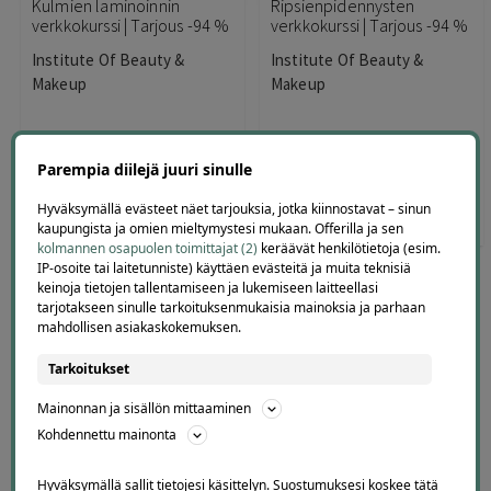
Kulmien laminoinnin
Ripsienpidennysten
verkkokurssi | Tarjous -94 %
verkkokurssi | Tarjous -94 %
Institute Of Beauty &
Institute Of Beauty &
Makeup
Makeup
Parempia diilejä juuri sinulle
Hyväksymällä evästeet näet tarjouksia, jotka kiinnostavat – sinun
349
,99
€
19
,99
349
,99
€
19
,99
€
€
kaupungista ja omien mieltymystesi mukaan. Offerilla ja sen
kolmannen osapuolen toimittajat (2)
keräävät henkilötietoja (esim.
IP-osoite tai laitetunniste) käyttäen evästeitä ja muita teknisiä
keinoja tietojen tallentamiseen ja lukemiseen laitteellasi
tarjotakseen sinulle tarkoituksenmukaisia mainoksia ja parhaan
KATSO LISÄÄ KAUNEUDENHOIDON VERKKOKURSSEJA ≫
mahdollisen asiakaskokemuksen.
Tarkoitukset
Kauneudenhoitotarjoukset koko
Mainonnan ja sisällön mittaaminen
Suomesta yhdessä paikassa
Kohdennettu mainonta
Offerilla kokoaa kauneudenhoitotarjoukset helposti samaan
Hyväksymällä sallit tietojesi käsittelyn. Suostumuksesi koskee tätä