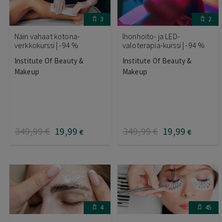
3
2
Näin vahaat kotona-
Ihonhoito- ja LED-
verkkokurssi | -94 %
valoterapia-kurssi | -94 %
Institute Of Beauty &
Institute Of Beauty &
Makeup
Makeup
349
,99
€
19
,99
349
,99
€
19
,99
€
€
4
45