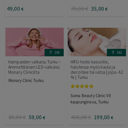
49
,00
70
,00
€
35
,00
€
€
230
182
Hampaiden valkaisu Turku –
HIFU-hoito kasvoille,
Ammattilaisen LED-valkaisu
halutessa myös kaula ja
Monary Clinicilta
decoltee tai vatsa | jopa -62
% | Turku
Monary Clinic Turku
Arvostelu
Soma Beauty Clinic VII
tuotteesta:
5.00
/ 5
kaupunginosa, Turku
89
,00
€
59
,00
450
,00
€
199
,00
€
€