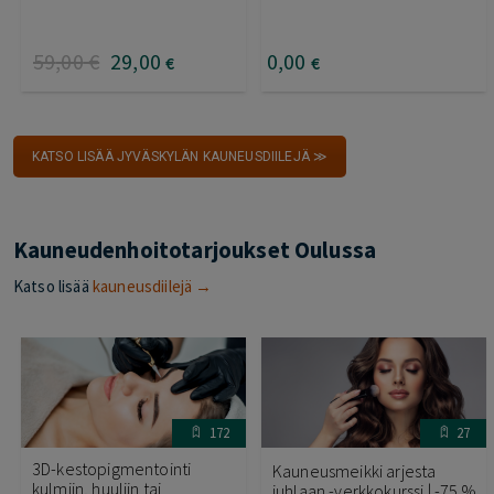
59
,00
€
29
,00
0
,00
€
€
KATSO LISÄÄ JYVÄSKYLÄN KAUNEUSDIILEJÄ ≫
Kauneudenhoitotarjoukset Oulussa
Katso lisää
kauneusdiilejä →
172
27
3D-kestopigmentointi
Kauneusmeikki arjesta
kulmiin, huuliin tai
juhlaan -verkkokurssi | -75 %