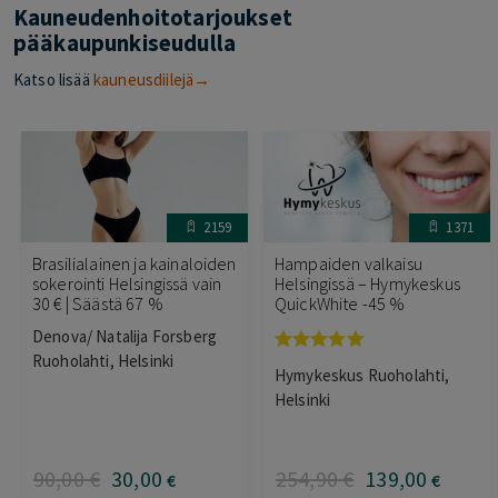
Kauneudenhoitotarjoukset
pääkaupunkiseudulla
Katso lisää
kauneusdiilejä→
2159
1371
Brasilialainen ja kainaloiden
Hampaiden valkaisu
sokerointi Helsingissä vain
Helsingissä – Hymykeskus
30 € | Säästä 67 %
QuickWhite -45 %
Denova/ Natalija Forsberg
Ruoholahti, Helsinki
Arvostelu
Hymykeskus Ruoholahti,
tuotteesta:
5.00
/ 5
Helsinki
90
,00
€
30
,00
254
,90
€
139
,00
€
€