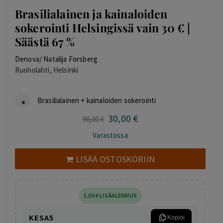
Brasilialainen ja kainaloiden
sokerointi Helsingissä vain 30 € |
Säästä 67 %
Denova/ Natalija Forsberg
Ruoholahti, Helsinki
Brasilialainen + kainaloiden sokerointi
30
,00
€
Alkuperäinen
Nykyinen
90
,00
€
hinta
hinta
Varastossa
oli:
on:
90,00 €.
30,00 €.
LISÄÄ OSTOSKORIIN
5
,00
€
LISÄALENNUS
KESA5
Kopioi