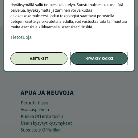
Hyväksymällä sallit tietojesi käsittelyn. Suostumuksesi koskee tätä
palvelua, hyväksymättä jättäminen voi vaikuttaa
asiakaskokemukseesi. Jotkut teknologiat saattavat perustella
tietojen käsittelyä oikeutetulla edulla, voit vastustaa tätä tai muuttaa
muita asetuksia klikkaamalla "Asetukset" linkkiä.
Tietosuoja
ASETUKSET
HYVÄKSY KAIKKI
APUA JA NEUVOJA
Peruuta tilaus
Asiakaspalvelu
Kuinka Offerilla toimii
Usein kysytyt kysymykset
Suosittele Offerillaa