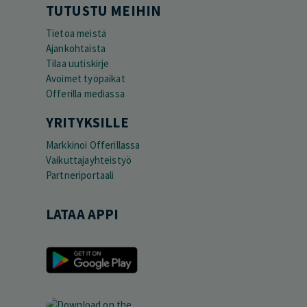
TUTUSTU MEIHIN
Tietoa meistä
Ajankohtaista
Tilaa uutiskirje
Avoimet työpaikat
Offerilla mediassa
YRITYKSILLE
Markkinoi Offerillassa
Vaikuttajayhteistyö
Partneriportaali
LATAA APPI