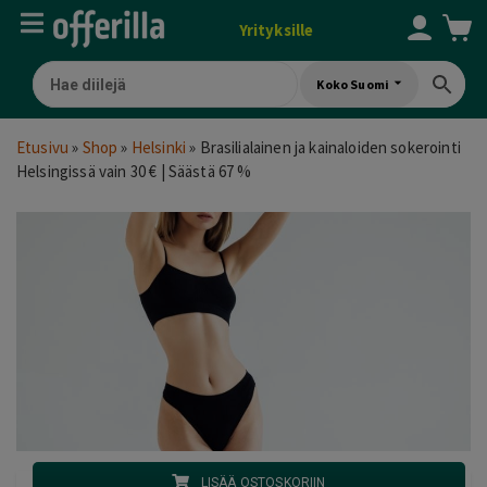
Yrityksille
Koko Suomi
Etusivu
»
Shop
»
Helsinki
»
Brasilialainen ja kainaloiden sokerointi
Helsingissä vain 30 € | Säästä 67 %
LISÄÄ OSTOSKORIIN