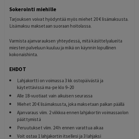
Sokerointi miehille
Tarjouksen voivat hyödyntää myös miehet 20 € lisämaksusta.
Lisämaksu maksetaan suoraan hoitolassa.
Varmista ajanvarauksen yhteydessä, mitä käsittelyalueita
miesten palveluun kuuluu ja mikä on käynnin lopullinen
kokonaishinta.
EHDOT
Lahjakortti on voimassa 3 kk ostopäivästä ja
käytettävissä ma-pe klo 9–20
Alle 18-vuotiaat vain aikuisen seurassa
Miehet 20 € lisämaksusta, joka maksetaan paikan päällä
Ajanvaraus viim. 2 viikkoa ennen lahjakortin voimassaolon
päättymistä
Peruutukset viim. 24 h ennen varattua aikaa
Voit ostaa 1 lahjakortin itsellesi ja 3 lahjaksi