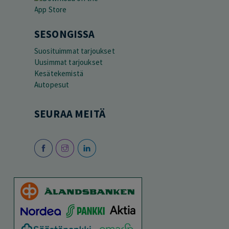
SESONGISSA
Suosituimmat tarjoukset
Uusimmat tarjoukset
Kesätekemistä
Autopesut
SEURAA MEITÄ