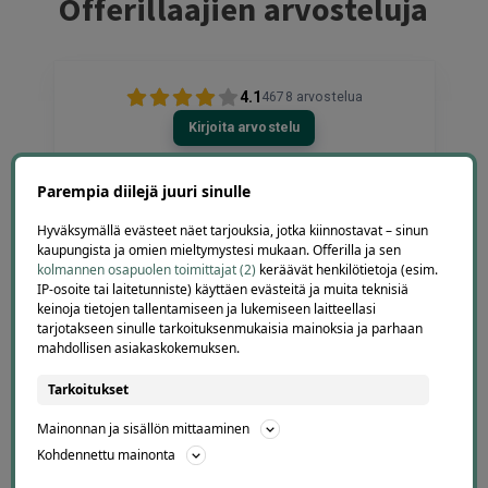
Offerillaajien arvosteluja
4.1
4678
arvostelua
Kirjoita arvostelu
Parempia diilejä juuri sinulle
Hyväksymällä evästeet näet tarjouksia, jotka kiinnostavat – sinun
Toni
kaupungista ja omien mieltymystesi mukaan. Offerilla ja sen
T
Espoo
kolmannen osapuolen toimittajat (2)
keräävät henkilötietoja (esim.
IP-osoite tai laitetunniste) käyttäen evästeitä ja muita teknisiä
1 day ago
keinoja tietojen tallentamiseen ja lukemiseen laitteellasi
Hinta palvelulle oli hyvä, ja ostaminen oli selkeää ja
tarjotakseen sinulle tarkoituksenmukaisia mainoksia ja parhaan
vaivatonta
mahdollisen asiakaskokemuksen.
Lisätty
Tarkoitukset
Page
Mainonnan ja sisällön mittaaminen
3
3 / 60
Kohdennettu mainonta
of
60