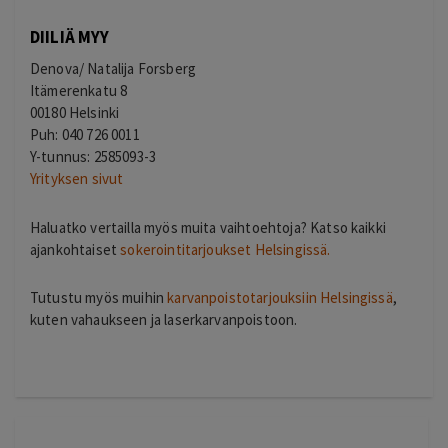
DIILIÄ MYY
Denova/ Natalija Forsberg
Itämerenkatu 8
00180 Helsinki
Puh: 040 726 0011
Y-tunnus: 2585093-3
Yrityksen sivut
Haluatko vertailla myös muita vaihtoehtoja? Katso kaikki
ajankohtaiset
sokerointitarjoukset Helsingissä.
Tutustu myös muihin
karvanpoistotarjouksiin Helsingissä
,
kuten vahaukseen ja laserkarvanpoistoon.