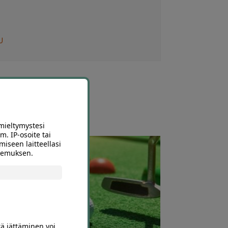
U
mieltymystesi
m. IP-osoite tai
miseen laitteellasi
okemuksen.
tä jättäminen voi