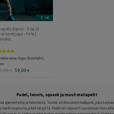
340
kapallo Espoo – 5 tai 10
ran kortti jopa –74 % |
enlahti
vostelu
ridiareena-Hype Kivenlahti,
tteesta:
poo
0
/ 5
0
,00
€
59
,00
€
Padel, tennis, squash ja muut mailapelit
 ajanvietettä ja tekemistä. Tennis on klassinen mailapeli, joka tarjoaa 
ka vaatii nopeutta ja ketteryyttä. Padel on nopeasti suosiotaan kasvatta
jatkuvasti, ja pääkaupunkiseudun monipuolinen tarjonta houkuttelee niin