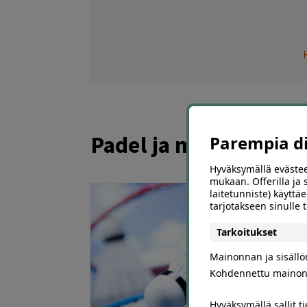
Padel ja muut mailap
Parempia dii
Hyväksymällä evästee
mukaan. Offerilla ja
laitetunniste) käyttäe
tarjotakseen sinulle
Tarkoitukset
Mainonnan ja sisäll
Kohdennettu mainon
Hyväksymällä sallit t