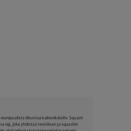
monipuolista liikuntaa kaikenikäisille. Squash
va laji, joka yhdistää tenniksen ja squashin
 aloittelijoita kuin kokeneitakin pelaajia.