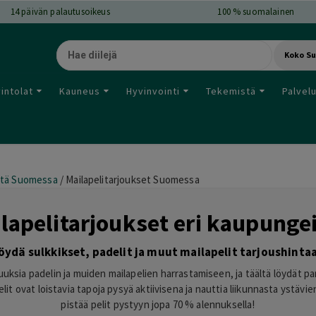
14
päivän palautusoikeus
100 % suomalainen
Koko S
intolat
Kauneus
Hyvinvointi
Tekemistä
Palvel
tä Suomessa
/
Mailapelitarjoukset Suomessa
lapelitarjoukset eri kaupunge
öydä sulkkikset, padelit ja muut mailapelit tarjoushinta
suuksia padelin ja muiden mailapelien harrastamiseen, ja täältä löydät par
lit ovat loistavia tapoja pysyä aktiivisena ja nauttia liikunnasta ystävi
pistää pelit pystyyn jopa 70 % alennuksella!