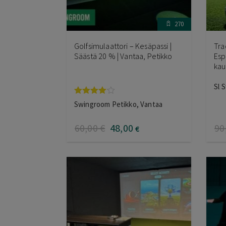
270
Golfsimulaattori – Kesäpassi |
Tra
Säästä 20 % | Vantaa, Petikko
Esp
kau
Sl 
Arvostelu
Swingroom Petikko, Vantaa
tuotteesta:
4.00
/ 5
60
,00
€
48
,00
90
€