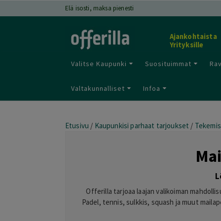
Elä isosti, maksa pienesti
Ajankohtaista
Yrityksille
Valitse Kaupunki
Suosituimmat
Rav
Valtakunnalliset
Infoa
Etusivu
/
Kaupunkisi parhaat tarjoukset
/
Tekemis
Mai
L
Offerilla tarjoaa laajan valikoiman mahdolli
Padel, tennis, sulkkis, squash ja muut mailape