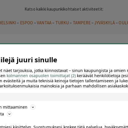
Katso kaikki kaupunkikohtaiset aktiviteetit:
HELSINKI
–
ESPOO
–
VANTAA
–
TURKU
–
TAMPERE
–
JYVÄSKYLÄ
–
OUL
elit
lejä juuri sinulle
t näet tarjouksia, jotka kiinnostavat – sinun kaupungista ja omien 
 sen
kolmannen osapuolen toimittajat (2)
keräävät henkilötietoja (esi
n evästeitä ja muita teknisiä keinoja tietojen tallentamiseen ja luke
 tarkoituksenmukaisia mainoksia ja parhaan mahdollisen asiakask
ön mittaaminen
ta
ietojesi käsittelyn. Suostumuksesi koskee tätä palvelua, hyväksymät