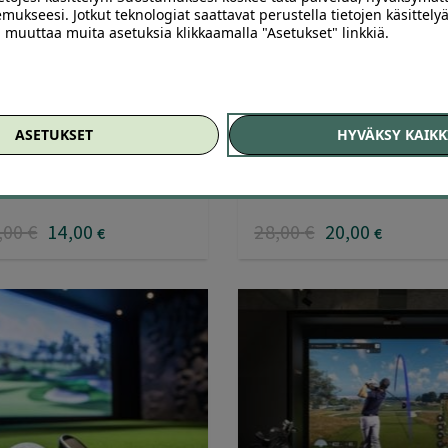
mukseesi. Jotkut teknologiat saattavat perustella tietojen käsittelyä
35
ai muuttaa muita asetuksia klikkaamalla "Asetukset" linkkiä.
el Viikki Helsinki –
Targa Arena – tunnin padelv
elvuorot jopa -50 %
Espoossa alk. 20 €
ASETUKSET
HYVÄKSY KAIKK
l Viikki Viikki, Helsinki
Targa Arena Ullanmäki, Espoo
,00
€
14
,00
28
,00
€
20
,00
€
€