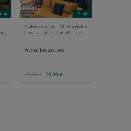
34
243
Golfsimulaattori – 2 tuntia yhden
poo,
hinnalla | -50 % | Turku & Lieto
Pallohai Turku & Lieto
48
,00
€
24
,00
€