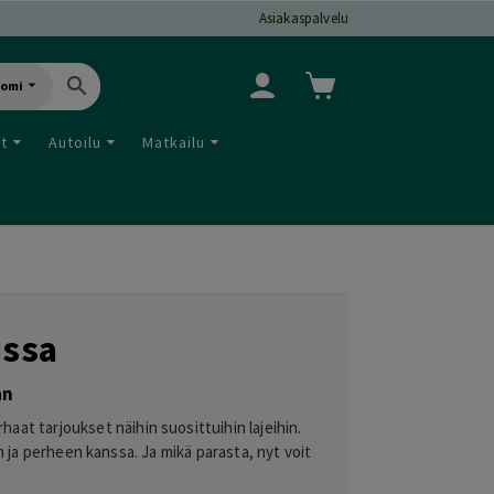
Asiakaspalvelu
uomi
ut
Autoilu
Matkailu
issa
an
haat tarjoukset näihin suosittuihin lajeihin.
en ja perheen kanssa. Ja mikä parasta, nyt voit