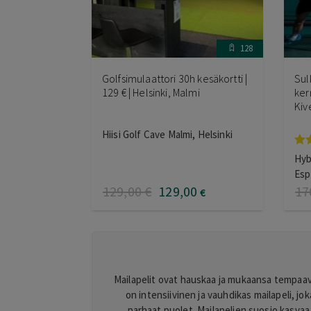
128
Golfsimulaattori 30h kesäkortti |
Sul
129 € | Helsinki, Malmi
ker
Kiv
Hiisi Golf Cave Malmi, Helsinki
Ar
Hyb
tuo
Es
5.0
129
,00
€
129
,00
17
€
Mailapelit ovat hauskaa ja mukaansa tempaavaa
on intensiivinen ja vauhdikas mailapeli, jo
parhaat puolet. Mailapelien suosio kasvaa 