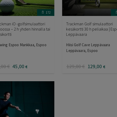
172
ckman iO -golfsimulaattori
Trackman Golf simulaattori
oossa – 2 h yhden hinnalla tai
kesäkortti 30 h peliaikaa | Es
sikortti
Leppävaara
Swing Espoo Mankkaa, Espoo
Hiisi Golf Cave Leppävaara
Leppävaara, Espoo
,00
€
45
,00
129
,00
€
129
,00
€
€