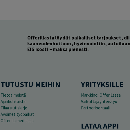
Offerillasta löydät paikalliset tarjoukset, dii
kauneudenhoitoon, hyvinvointiin, autoiluun 
Elä isosti – maksa pienesti.
TUTUSTU MEIHIN
YRITYKSILLE
Tietoa meistä
Markkinoi Offerillassa
Ajankohtaista
Vaikuttajayhteistyö
Tilaa uutiskirje
Partneriportaali
Avoimet työpaikat
Offerilla mediassa
LATAA APPI