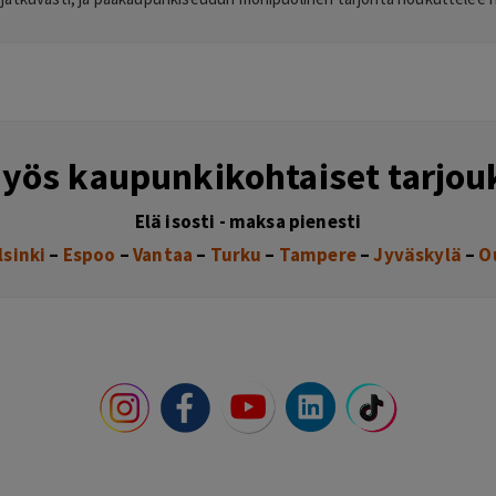
yös kaupunkikohtaiset tarj
Elä isosti - maksa pienesti
lsinki
–
Espoo
–
Vantaa
–
Turku
–
Tampere
–
Jyväskylä
–
O