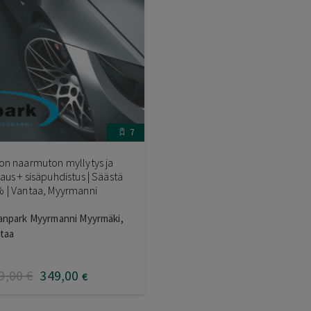
7
on naarmuton myllytys ja
aus + sisäpuhdistus | Säästä
 | Vantaa, Myyrmanni
anpark Myyrmanni Myyrmäki,
taa
9
,00
€
349
,00
€