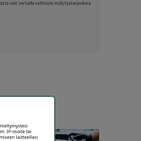
sta voit vertailla vaihtuvia myllytystarjouksia
mieltymystesi
m. IP-osoite tai
miseen laitteellasi