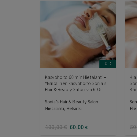
2
Kasvohoito 60 min Hietalahti –
Kla
Yksilöllinen kasvohoito Sonia’s
Son
Hair & Beauty Salonissa 60 €
Ka
Sonia’s Hair & Beauty Salon
Son
Hietalahti, Helsinki
Hie
100
,00
€
60
,00
50
€