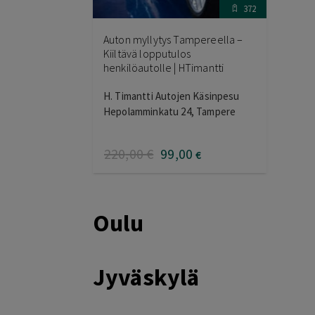
372
Auton myllytys Tampereella –
Kiiltävä lopputulos
henkilöautolle | HTimantti
H. Timantti Autojen Käsinpesu
Hepolamminkatu 24, Tampere
220
,00
€
99
,00
€
Oulu
Jyväskylä