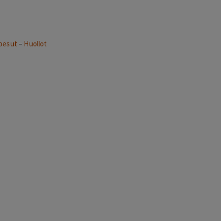
pesut
–
Huollot