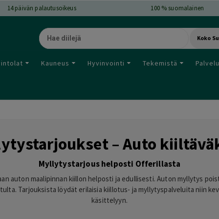
14
päivän palautusoikeus
100 % suomalainen
Koko S
intolat
Kauneus
Hyvinvointi
Tekemistä
Palvel
lytystarjoukset – Auto kiiltäväk
Myllytystarjous helposti Offerillasta
n auton maalipinnan kiillon helposti ja edullisesti. Auton myllytys pois
ulta. Tarjouksista löydät erilaisia kiillotus- ja myllytyspalveluita nii
käsittelyyn.