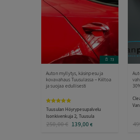
73
Auton myllytys, käsinpesu ja
Aut
kovavahaus Tuusulassa – Kiiltoa
vah
ja suojaa edullisesti
30%
Cle
Van
Arvostelu
Tuusulan Höyrypesupalvelu
tuotteesta:
Isonkivenkuja 2, Tuusula
5.00
/ 5
250
,00
€
139
,00
49
€