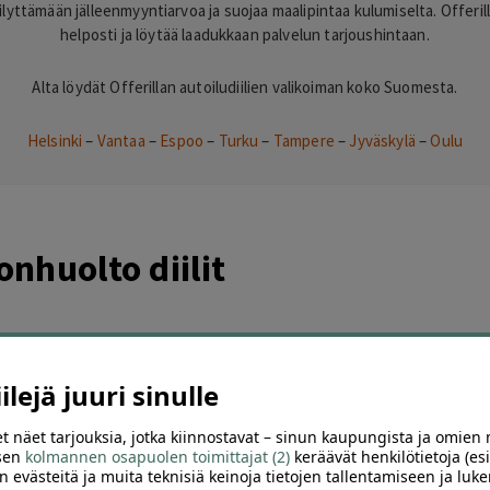
yttämään jälleenmyyntiarvoa ja suojaa maalipintaa kulumiselta. Offerilla
helposti ja löytää laadukkaan palvelun tarjoushintaan.
Alta löydät Offerillan autoiludiilien valikoiman koko Suomesta.
Helsinki
–
Vantaa
–
Espoo
–
Turku
–
Tampere
–
Jyväskylä
–
Oulu
nhuolto diilit
lejä juuri sinulle
nnoitteet
–
Renkaiden vaihto
–
Ruostesuojaus
–
Vahaus
t näet tarjouksia, jotka kiinnostavat – sinun kaupungista ja omien 
 sen
kolmannen osapuolen toimittajat (2)
keräävät henkilötietoja (esi
n evästeitä ja muita teknisiä keinoja tietojen tallentamiseen ja luke