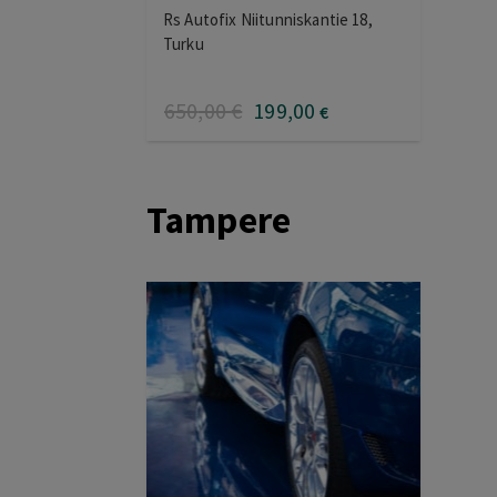
Rs Autofix Niitunniskantie 18,
Turku
650
,00
€
199
,00
€
Tampere