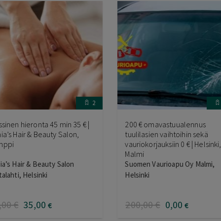
2
ssinen hieronta 45 min 35 € |
200 € omavastuualennus
ia’s Hair & Beauty Salon,
tuulilasien vaihtoihin sekä
mppi
vauriokorjauksiin 0 € | Helsinki
Malmi
ia’s Hair & Beauty Salon
Suomen Vaurioapu Oy Malmi,
talahti, Helsinki
Helsinki
,00
€
35
,00
200
,00
€
0
,00
€
€