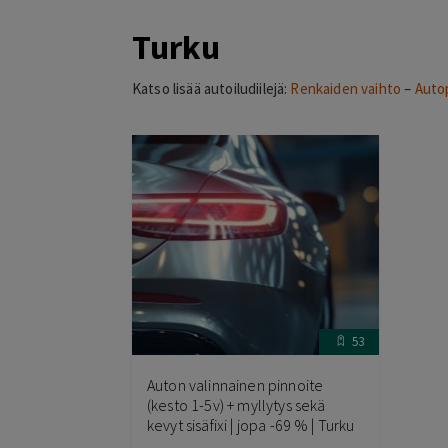
Turku
Katso lisää autoiludiilejä:
Renkaiden vaihto
–
Auto
53
Auton valinnainen pinnoite
(kesto 1-5v) + myllytys sekä
kevyt sisäfixi | jopa -69 % | Turku