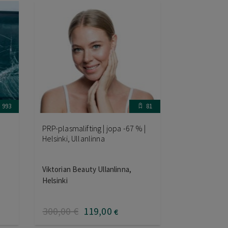
993
81
PRP-plasmalifting | jopa -67 % |
Helsinki, Ullanlinna
,
Viktorian Beauty Ullanlinna,
Helsinki
300
,00
€
119
,00
€