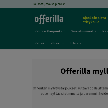
Elä isosti, maksa pienesti
Ajankohtaista
Yrityksille
Valitse Kaupunki
Suosituimmat
Rav
Valtakunnalliset
Infoa
Offerilla myl
Offerillan myllytystarjoukset auttavat palauttamaa
auto näyttää siistimmältä ja paremmin hoidet