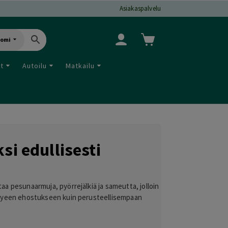
Asiakaspalvelu
uomi
ut
Autoilu
Matkailu
si edullisesti
taa pesunaarmuja, pyörrejälkiä ja sameutta, jolloin
n kevyeen ehostukseen kuin perusteellisempaan