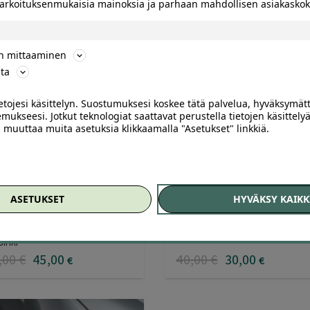
 tarkoituksenmukaisia mainoksia ja parhaan mahdollisen asiakask
ön mittaaminen
ta
ietojesi käsittelyn. Suostumuksesi koskee tätä palvelua, hyväksymät
mukseesi. Jotkut teknologiat saattavat perustella tietojen käsittelyä
137
ai muuttaa muita asetuksia klikkaamalla "Asetukset" linkkiä.
on käsinpesu, sisäpuhdistus,
Auton käsinpesu, sisäpuhdistu
yt- tai kovavahauksella tai
kevyt- tai kovavahauksella tai
lytys | Jopa -44 % | Helsinki,
myllytys | -55 % | Helsinki,
sälä
Tattarisuo
ASETUKSET
HYVÄKSY KAIKK
vostelu
Arvostelu
opesu Kiilto & Loisto Metsälä,
Värimix Tattarisuo, Helsinki
tteesta:
tuotteesta:
sinki
0
/ 5
5.00
/ 5
,00
€
45
,00
40
,00
€
30
,00
€
€