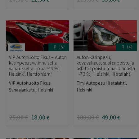
157
143
VIP Autohuolto Fixus – Auton
Auton käsinpesu,
käsinpesut valinnaisella
kovavahaus, suolanpoisto ja
vahauksella | jopa -44 % |
asfaltin poisto maalipinnasta
Helsinki, Herttoniemi
| -73 % | Helsinki, Hietalahti
VIP Autohuolto Fixus
Timi Autopesu Hietalahti,
Sahaajankatu, Helsinki
Helsinki
25
,00
€
18
,00
180
,00
€
49
,00
€
€