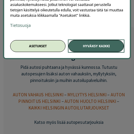
Usein kysyttyä autopesuista
asiakaskokemukseesi. Jotkut teknologiat saattavat perustella
Helsingissä
tietojen käsittelyä oikeutetulla edulla, voit vastustaa tätä tai muuttaa
muita asetuksia klikkaamalla "Asetukset" linkkiä.
Tietosuoja
Tutustu myös muihin
autonhoitopalveluihin
ASETUKSET
HYVÄKSY KAIKKI
Helsingissä
Pidä autosi puhtaana ja hyvässä kunnossa. Tutustu
autopesujen lisäksi auton vahauksiin, myllytyksiin,
pinnoituksiin ja muihin autoilupalveluihin.
AUTON VAHAUS HELSINKI
–
MYLLYTYS HELSINKI
–
AUTON
PINNOITUS HELSINKI
–
AUTON HUOLTO HELSINKI
–
KAIKKI HELSINGIN AUTOILUTARJOUKSET
Katso myös lisää autopesutarjouksia