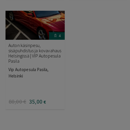
4
Auton käsinpesu,
sisäpuhdistus ja kovavahaus
Helsingissä | VIP Autopesula
Pasila
Vip Autopesula Pasila,
Helsinki
80
,00
€
35
,00
€