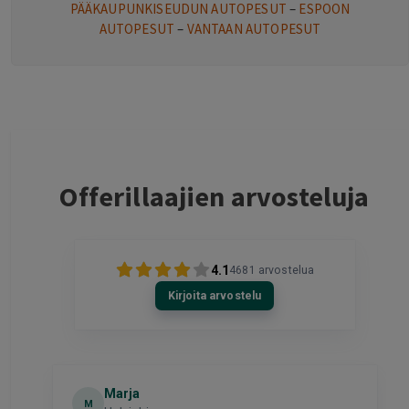
PÄÄKAUPUNKISEUDUN AUTOPESUT
–
ESPOON
AUTOPESUT
–
VANTAAN AUTOPESUT
Offerillaajien arvosteluja
4.1
4681
arvostelua
Kirjoita arvostelu
Toni
T