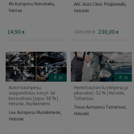
Arvostelu
Kh Autopesu Koivuhaka,
AAC Auto Clinic Pitäjänmäki,
tuotteesta:
5.00
/ 5
Vantaa
Helsinki
14
,90
335
,00
€
230
,00
€
€
15
13
Auton käsinpesu,
Henkilöauton liuotinpesu ja
sisäpuhdistus, kevyt- tai
pikavaha | -52 % | Helsinki,
kovavahaus | jopa -38 % |
Tattarisuo
Helsinki, Munkkiniemi
Texas Autopesu Tattarisuo,
Leo Autopesu Munkkiniemi,
Helsinki
Helsinki