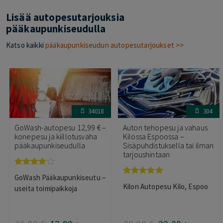
Lisää autopesutarjouksia
pääkaupunkiseudulla
Katso kaikki
pääkaupunkiseudun autopesutarjoukset >>
34018
304
GoWash-autopesu 12,99 € –
Auton tehopesu ja vahaus
konepesu ja kiillotusvaha
Kilossa Espoossa –
pääkaupunkiseudulla
Sisäpuhdistuksella tai ilman
tarjoushintaan
Arvostelu
GoWash Pääkaupunkiseutu –
tuotteesta:
Arvostelu
Kilon Autopesu Kilo, Espoo
3.95
/ 5
useita toimipaikkoja
tuotteesta:
5.00
/ 5