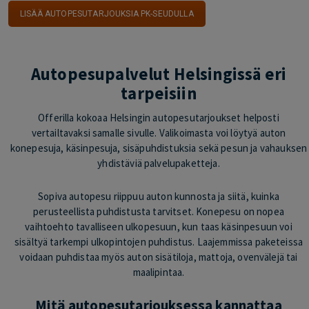
LISÄÄ AUTOPESUTARJOUKSIA PK-SEUDULLA
Autopesupalvelut Helsingissä eri
tarpeisiin
Offerilla kokoaa Helsingin autopesutarjoukset helposti
vertailtavaksi samalle sivulle. Valikoimasta voi löytyä auton
konepesuja, käsinpesuja, sisäpuhdistuksia sekä pesun ja vahauksen
yhdistäviä palvelupaketteja.
Sopiva autopesu riippuu auton kunnosta ja siitä, kuinka
perusteellista puhdistusta tarvitset. Konepesu on nopea
vaihtoehto tavalliseen ulkopesuun, kun taas käsinpesuun voi
sisältyä tarkempi ulkopintojen puhdistus. Laajemmissa paketeissa
voidaan puhdistaa myös auton sisätiloja, mattoja, ovenvälejä tai
maalipintaa.
Mitä autopesutarjouksessa kannattaa