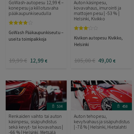
GoWash-autopesu 12,99 € –
Auton käsinpesu,
konepesu ja kiillotusvaha
kovavahaus, imurointi ja
pääkaupunkiseudulla
mattojen pesu | -53 % |
Helsinki, Kivikko
Arvostelu
GoWash Pääkaupunkiseutu –
tuotteesta:
Arvostelu
Kivikon autopesu Kivikko,
3.95
/ 5
useita toimipaikkoja
tuotteesta:
3.00
/ 5
Helsinki
19
,99
€
12
,99
105
,00
€
49
,00
€
€
534
458
Renkaiden vaihto tai auton
Auton tehopesu,
käsinpesu, sisäpuhdistus
kevytvahaus ja sisäpuhdistus
sekä kevyt- tai kovavahaus |
| -78 % | Helsinki, Hietalahti
-66 % | Helsinki, Metsälä