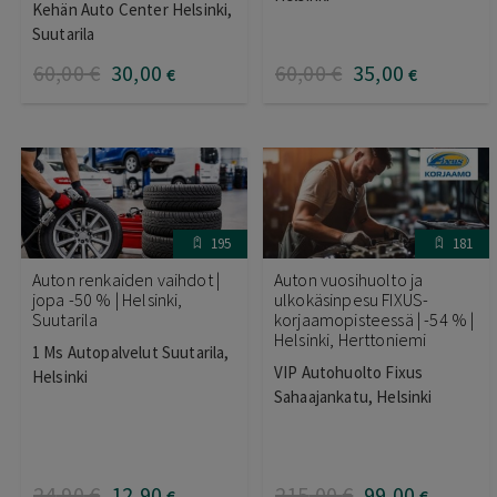
Kehän Auto Center Helsinki,
tuotteesta:
4.67
/ 5
Suutarila
60
,00
€
30
,00
60
,00
€
35
,00
€
€
195
181
Auton renkaiden vaihdot |
Auton vuosihuolto ja
jopa -50 % | Helsinki,
ulkokäsinpesu FIXUS-
Suutarila
korjaamopisteessä | -54 % |
Helsinki, Herttoniemi
1 Ms Autopalvelut Suutarila,
VIP Autohuolto Fixus
Helsinki
Sahaajankatu, Helsinki
24
,90
€
12
,90
215
,00
€
99
,00
€
€