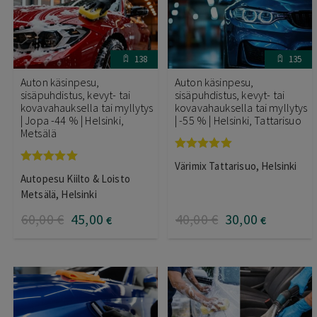
138
135
Auton käsinpesu,
Auton käsinpesu,
sisäpuhdistus, kevyt- tai
sisäpuhdistus, kevyt- tai
kovavahauksella tai myllytys
kovavahauksella tai myllytys
| Jopa -44 % | Helsinki,
| -55 % | Helsinki, Tattarisuo
Metsälä
Arvostelu
Värimix Tattarisuo, Helsinki
tuotteesta:
Arvostelu
Autopesu Kiilto & Loisto
5.00
/ 5
tuotteesta:
5.00
/ 5
Metsälä, Helsinki
60
,00
€
45
,00
40
,00
€
30
,00
€
€