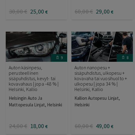
30
,00
€
25
,00
60
,00
€
29
,00
€
€
9
8
Auton käsinpesu,
Auton nanopesu +
perusteellinen
sisäpuhdistus, ulkopesu +
sisäpuhdistus, kevyt- tai
kovavaha tai vuosihuolto +
kovavahaus | jopa -48 % |
ulkopesu | jopa 34 % |
Helsinki, Kallio
Helsinki, Kallio
Helsingin Auto Ja
Kallion Autopesu Linjat,
Mattopesula Linjat, Helsinki
Helsinki
24
,00
€
18
,00
60
,00
€
49
,00
€
€