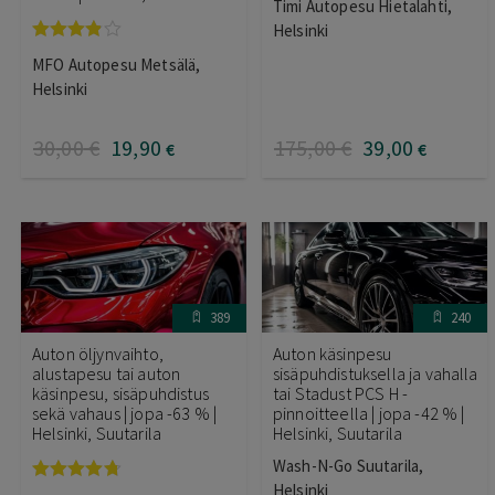
Timi Autopesu Hietalahti,
Helsinki
Arvostelu
MFO Autopesu Metsälä,
tuotteesta:
3.75
/ 5
Helsinki
30
,00
€
19
,90
175
,00
€
39
,00
€
€
389
240
Auton öljynvaihto,
Auton käsinpesu
alustapesu tai auton
sisäpuhdistuksella ja vahalla
käsinpesu, sisäpuhdistus
tai Stadust PCS H -
sekä vahaus | jopa -63 % |
pinnoitteella | jopa -42 % |
Helsinki, Suutarila
Helsinki, Suutarila
Wash-N-Go Suutarila,
Helsinki
Arvostelu