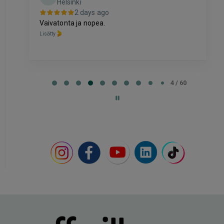
Espoo
2 days ago
Hinta palvelulle oli hyvä, ja ostaminen oli selkeää
ja vaivatonta
Lisätty
Page
4
4 / 60
of
60