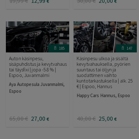
19
,99
€
12
,99
30
,00
€
20
,00
€
€
185
147
Auton käsinpesu,
Käsinpesu ulkoa ja sisältä
sisäpuhdistus ja kevytvahaus
kevytvahauksella, pyörien
tai täysfixi | jopa -58 % |
suuntaus tai öljyn ja
Espoo, Juvanmalmi
suodattimen vaihto
kuntotarkastuksella | alk. 25
Aya Autopesula Juvanmalmi,
€ | Espoo, Hannus
Espoo
Happy Cars Hannus, Espoo
65
,00
€
27
,00
40
,00
€
25
,00
€
€