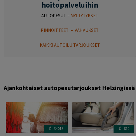
hoitopalveluihin
AUTOPESUT –
MYLLYTYKSET
PINNOITTEET
–
VAHAUKSET
KAIKKI AUTOILU TARJOUKSET
Ajankohtaiset autopesutarjoukset Helsingissä
34018
812