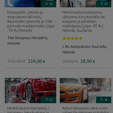
93
83
Konepellin, peilien ja
Henkilöauton käsinpesu,
etupuskurin kiillotus,
ulkopesu kevytvahalla tai
ikkunoiden pinnoite ja 12kk
käsipesu ja penkkien
pinnoite maalipinnalle | jopa
märkäpesu | jopa -45 % |
-76 % | Helsinki
Helsinki, Suutarila
Timi Autopesu Hietalahti,
Helsinki
Arvostelu
1 Ms Autopalvelut Suutarila,
tuotteesta:
5.00
/ 5
Helsinki
575
,00
€
139
,00
34
,90
€
18
,90
€
€
62
46
Henkilöauton käsinpesu /
Auton tehopesu sekä ovien
talvipesu, kevytvahaus ja
välien täydellinen puhdistus