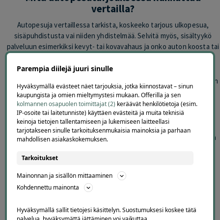
vertailla?
Autopesuja vertaillessa tarkista, koskeeko tarjous ulkopesua,
sisäpuhdistusta vai niiden yhdistelmää. Selvitä myös, sisältyykö
palveluun esimerkiksi kevyt- tai kovavahaus ja onko auton koosta tai
erityisen likaisesta autosta mahdollista veloittaa lisämaksua.
Parempia diilejä juuri sinulle
Autopesun hinta Helsingissä vaihtelee pesumenetelmän ja palvelun
Hyväksymällä evästeet näet tarjouksia, jotka kiinnostavat – sinun
laajuuden mukaan. Pelkän hinnan sijasta kannattaa vertailla, mitä
kaupungista ja omien mieltymystesi mukaan. Offerilla ja sen
työvaiheita tarjoukseen kuuluu ja missä pesula sijaitsee.
kolmannen osapuolen toimittajat (2)
keräävät henkilötietoja (esim.
IP-osoite tai laitetunniste) käyttäen evästeitä ja muita teknisiä
keinoja tietojen tallentamiseen ja lukemiseen laitteellasi
Helsingin autopesutarjoukset vaihtuvat säännöllisesti. Tarkista
tarjotakseen sinulle tarkoituksenmukaisia mainoksia ja parhaan
ennen ostamista tarjouksen sisältö, voimassaoloaika, toimipiste ja
mahdollisen asiakaskokemuksen.
mahdolliset ajanvarausohjeet.
Tarkoitukset
Tutustu myös auton sisäpuhdistuksiin,
auton vahauksiin
,
Mainonnan ja sisällön mittaaminen
myllytyksiin
,
pinnoituksiin
ja muihin
Helsingin autoilutarjouksiin
.
Kohdennettu mainonta
Hyväksymällä sallit tietojesi käsittelyn. Suostumuksesi koskee tätä
palvelua, hyväksymättä jättäminen voi vaikuttaa