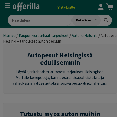
Yrityksille
Koko Suomi
Etusivu
/
Kaupunkisi parhaat tarjoukset
/
Autoilu Helsinki
/
Autopesu
Helsinki – tarjoukset auton pesuun
Autopesut Helsingissä
edullisemmin
Löydä ajankohtaiset autopesutarjoukset Helsingissä.
Vertaile konepesuja, käsinpesuja, sisäpuhdistuksia ja
vahauksia ja valitse autollesi sopiva pesupalvelu läheltäsi.
Tutustu myös auton muihin