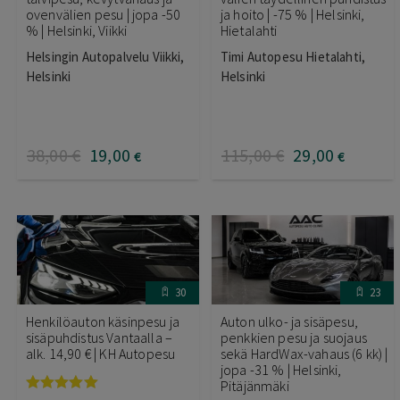
ovenvälien pesu | jopa -50
ja hoito | -75 % | Helsinki,
% | Helsinki, Viikki
Hietalahti
Helsingin Autopalvelu Viikki,
Timi Autopesu Hietalahti,
Helsinki
Helsinki
38
,00
€
19
,00
115
,00
€
29
,00
€
€
30
23
Henkilöauton käsinpesu ja
Auton ulko- ja sisäpesu,
sisäpuhdistus Vantaalla –
penkkien pesu ja suojaus
alk. 14,90 € | KH Autopesu
sekä HardWax-vahaus (6 kk) |
jopa -31 % | Helsinki,
Pitäjänmäki