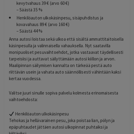
kevytvahaus 39 € (arvo 60 €)
– Säästä 35 %
Henkilöauton ulkokäsinpesu, sisäpuhdistus ja
kovavahaus 89 € (arvo 160 €)
– Säästä 44 %
Anna autosi loistaa sekä ulkoa että sisältä ammattitaitoisella
käsinpesulla ja valinnaisella vahauksella. Nyt saatavilla
monipuoliset pesuvaihtoehdot, jotka vastaavat täydellisesti
tarpeisiisi ja auttavat säilyttämään autosi kiillon ja arvon.
Maalipinnan säilymisen kannalta on tärkeää pestä auto
riittävän usein ja vahata auto säännöllisesti vähintään kaksi
kertaa vuodessa.
Valitse juuri sinulle sopiva palvelu kolmesta erinomaisesta
vaihtoehdosta:
Henkilöauton ulkokäsinpesu
Tehokas ja hellävarainen pesu, joka poistaa lian, pölyn ja
epäpuhtaudet jättäen autosi ulkopinnat puhtaiksi ja
kiiltäviksi.