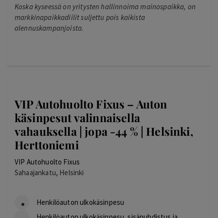
Koska kyseessä on yritysten hallinnoima mainospaikka, on
markkinapaikkadiilit suljettu pois kaikista
alennuskampanjoista.
VIP Autohuolto Fixus – Auton
käsinpesut valinnaisella
vahauksella | jopa -44 % | Helsinki,
Herttoniemi
VIP Autohuolto Fixus
Sahaajankatu, Helsinki
Henkilöauton ulkokäsinpesu
Henkilöauton ulkokäsinpesu, sisäpuhdistus ja