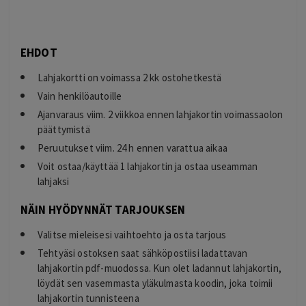
EHDOT
Lahjakortti on voimassa 2 kk ostohetkestä
Vain henkilöautoille
Ajanvaraus viim. 2 viikkoa ennen lahjakortin voimassaolon
päättymistä
Peruutukset viim. 24 h ennen varattua aikaa
Voit ostaa/käyttää 1 lahjakortin ja ostaa useamman
lahjaksi
NÄIN HYÖDYNNÄT TARJOUKSEN
Valitse mieleisesi vaihtoehto ja osta tarjous
Tehtyäsi ostoksen saat sähköpostiisi ladattavan
lahjakortin pdf-muodossa. Kun olet ladannut lahjakortin,
löydät sen vasemmasta yläkulmasta koodin, joka toimii
lahjakortin tunnisteena