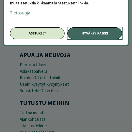
muita asetuksia klikkaamalla "Asetukset" linkkiä.
Tietosuoja
ASETUKSET
HYVÄKSY KAIKKI
APUA JA NEUVOJA
Peruuta tilaus
Asiakaspalvelu
Kuinka Offerilla toimii
Usein kysytyt kysymykset
Suosittele Offerillaa
TUTUSTU MEIHIN
Tietoa meistä
Ajankohtaista
Tilaa uutiskirje