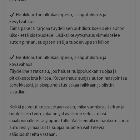
Henkilöauton ulkokäsinpesu, sisäpuhdistus ja
kevytvahaus
Tämä paketti tarjoaa täydellisen puhdistuksen sekä auton
ulko- että sisäpuolelle. Lisäksi kevytvahaus viimeistelee
auton pinnan, suojaten sitä ja tuoden upean kiillon.
Henkilöauton ulkokäsinpesu, sisäpuhdistus ja
kovavahaus
Täydellinen ratkaisu, jos haluat huippuluokan suojaa ja
pitkäkestoista kiiltoa. Kovavahaus suojaa auton maalipintaa
tehokkaasti, ja sisäpuhdistus takaa raikkaan ja siistin
sisätilan.
Kaikki palvelut toteutetaan käsin, mikä varmistaa tarkan ja
huolellisen työn, joka on ystävällinen sekä autosi
maalipinnalle että ympäristölle. Valitsemalla vahauksen annat
autollesi ylimääräistä suojaa Suomen vaihtelevia
sääolosuhteita vastaan.