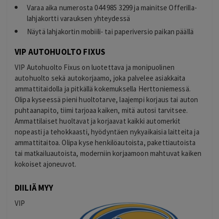
Varaa aika numerosta 044 985 3299 ja mainitse Offerilla-
lahjakortti varauksen yhteydessä
Näytä lahjakortin mobiili- tai paperiversio paikan päällä
VIP AUTOHUOLTO FIXUS
VIP Autohuolto Fixus on luotettava ja monipuolinen
autohuolto sekä autokorjaamo, joka palvelee asiakkaita
ammattitaidolla ja pitkällä kokemuksella Herttoniemessä.
Olipa kyseessä pieni huoltotarve, laajempi korjaus tai auton
puhtaanapito, tiimi tarjoaa kaiken, mitä autosi tarvitsee.
Ammattilaiset huoltavat ja korjaavat kaikki automerkit
nopeasti ja tehokkaasti, hyödyntäen nykyaikaisia laitteita ja
ammattitaitoa. Olipa kyse henkilöautoista, pakettiautoista
tai matkailuautoista, moderniin korjaamoon mahtuvat kaiken
kokoiset ajoneuvot.
DIILIÄ MYY
VIP