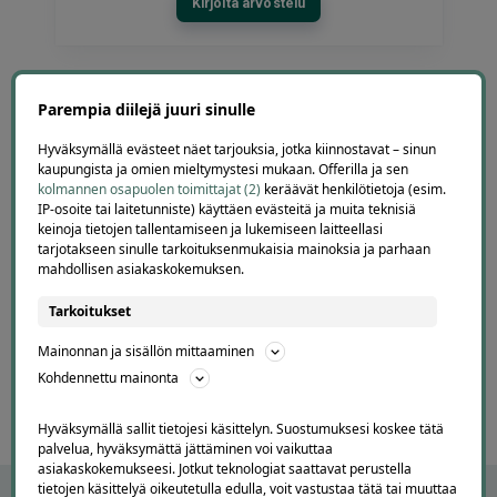
Kirjoita arvostelu
Parempia diilejä juuri sinulle
Eija Paukkuri
EP
Tampere
Hyväksymällä evästeet näet tarjouksia, jotka kiinnostavat – sinun
kaupungista ja omien mieltymystesi mukaan. Offerilla ja sen
2 days ago
kolmannen osapuolen toimittajat (2)
keräävät henkilötietoja (esim.
Maksaminen tökki ja siinä alennuksen saaminen.
IP-osoite tai laitetunniste) käyttäen evästeitä ja muita teknisiä
Ohjelma väitti, että alennus oli jo käytetty.
keinoja tietojen tallentamiseen ja lukemiseen laitteellasi
Lisätty
tarjotakseen sinulle tarkoituksenmukaisia mainoksia ja parhaan
mahdollisen asiakaskokemuksen.
Page
Tarkoitukset
7
7 / 60
of
Mainonnan ja sisällön mittaaminen
60
Kohdennettu mainonta
Hyväksymällä sallit tietojesi käsittelyn. Suostumuksesi koskee tätä
palvelua, hyväksymättä jättäminen voi vaikuttaa
asiakaskokemukseesi. Jotkut teknologiat saattavat perustella
tietojen käsittelyä oikeutetulla edulla, voit vastustaa tätä tai muuttaa