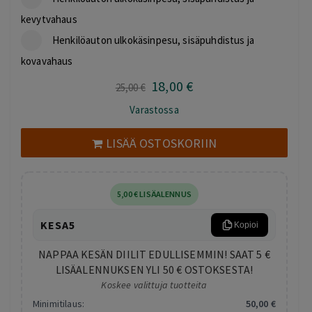
kevytvahaus
Henkilöauton ulkokäsinpesu, sisäpuhdistus ja
kovavahaus
18
,00
€
Alkuperäinen
Nykyinen
25
,00
€
hinta
hinta
Varastossa
oli:
on:
25,00 €.
18,00 €.
LISÄÄ OSTOSKORIIN
5
,00
€
LISÄALENNUS
KESA5
Kopioi
NAPPAA KESÄN DIILIT EDULLISEMMIN! SAAT 5 €
LISÄALENNUKSEN YLI 50 € OSTOKSESTA!
Koskee valittuja tuotteita
Minimitilaus:
50
,00
€