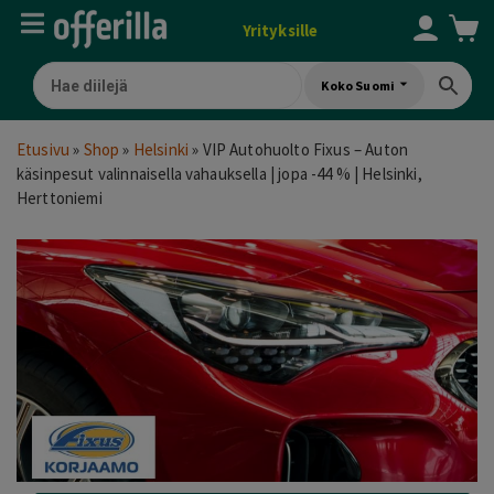
Yrityksille
Koko Suomi
Etusivu
»
Shop
»
Helsinki
»
VIP Autohuolto Fixus – Auton
käsinpesut valinnaisella vahauksella | jopa -44 % | Helsinki,
Herttoniemi