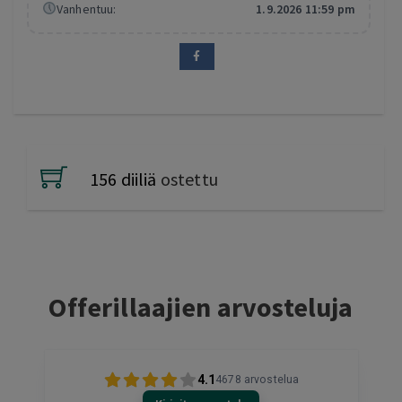
Vanhentuu:
1.9.2026 11:59 pm
156 diiliä
ostettu
Offerillaajien arvosteluja
4.1
4678
arvostelua