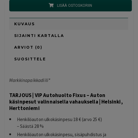
LISÄÄ OSTOSKORIIN
KUVAUS
SIJAINTI KARTALLA
ARVIOT (0)
SUOSITTELE
Markkinapaikkadiili*
TARJOUS | VIP Autohuolto Fixus – Auton
käsinpesut valinnaisella vahauksella | Helsinki,
Herttoniemi
Henkilöauton ulkokäsinpesu 18 € (arvo 25 €)
– Säästä 28 %
Henkilöauton ulkokäsinpesu, sisäpuhdistus ja