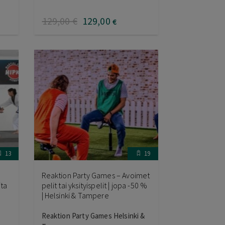
129
,00
€
129
,00
€
13
19
Reaktion Party Games – Avoimet
ita
pelit tai yksityispelit | jopa -50 %
| Helsinki & Tampere
Reaktion Party Games Helsinki &