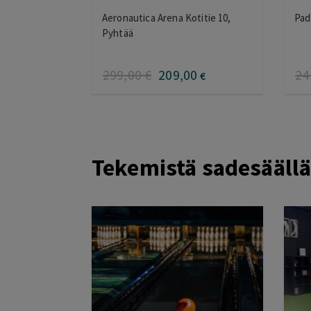
Aeronautica Arena Kotitie 10,
Pade
Pyhtää
299
,00
€
209
,00
24
€
Tekemistä sadesääll