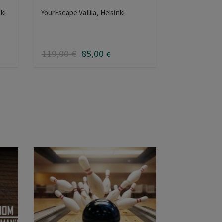
ki
YourEscape Vallila, Helsinki
119
,00
€
85
,00
€