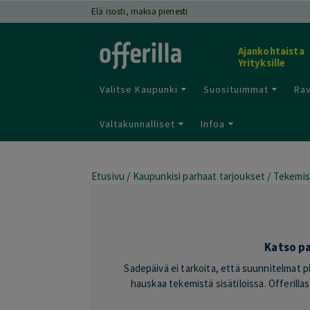
Elä isosti, maksa pienesti
Ajankohtaista
Yrityksille
Valitse Kaupunki
Suosituimmat
Rav
Valtakunnalliset
Infoa
Etusivu
/
Kaupunkisi parhaat tarjoukset
/
Tekemis
Katso pa
Sadepäivä ei tarkoita, että suunnitelmat pi
hauskaa tekemistä sisätiloissa. Offerillas