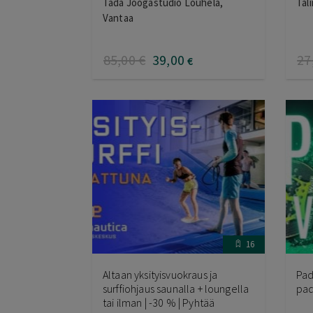
Tada Joogastudio Louhela,
Tali
Vantaa
85
,00
€
39
,00
27
€
16
Altaan yksityisvuokraus ja
Pad
surffiohjaus saunalla + loungella
pad
tai ilman | -30 % | Pyhtää