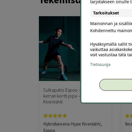
tarjotakseen sinulle
Tarkoitukset
Mainonnan ja sisäll
Kohdennettu mainon
Hyväksymällä sallit t
vaikuttaa asiakaskoke
voit vastustaa tätä t
Tietosuoja
340
Sulkapallo Espoo – 5 tai 10
Per
kerran kortti jopa –74 % |
lip
Kivenlahti
Van
Arvostelu
Ar
Hybridiareena-Hype Kivenlahti,
Ilm
tuotteesta:
tuo
Espoo
5.00
/ 5
5.0