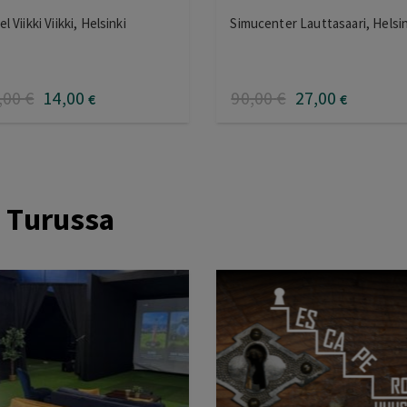
l Viikki Viikki, Helsinki
Simucenter Lauttasaari, Helsin
,00
€
14
,00
90
,00
€
27
,00
€
€
ä Turussa