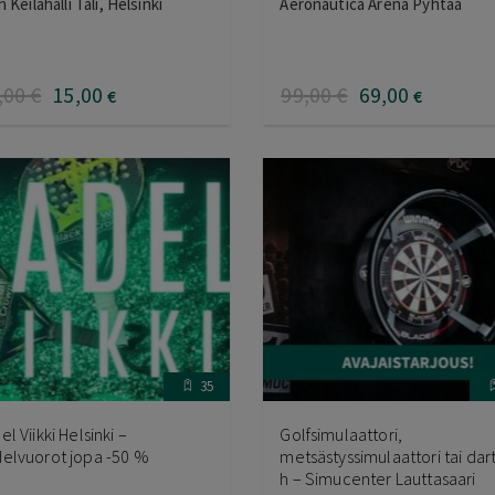
n Keilahalli Tali, Helsinki
Aeronautica Arena Pyhtää
,00
€
15
,00
99
,00
€
69
,00
€
€
35
el Viikki Helsinki –
Golfsimulaattori,
elvuorot jopa -50 %
metsästyssimulaattori tai dart
h – Simucenter Lauttasaari