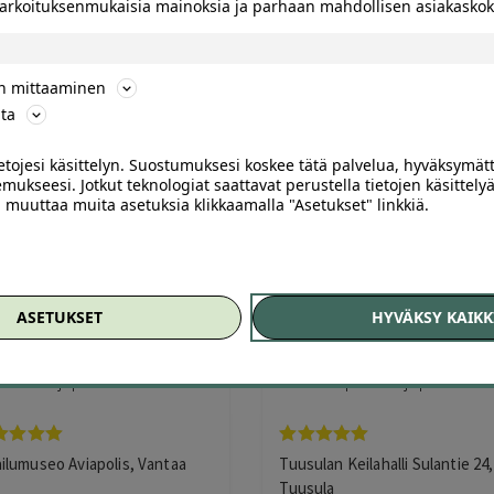
 tarkoituksenmukaisia mainoksia ja parhaan mahdollisen asiakask
ön mittaaminen
ta
ietojesi käsittelyn. Suostumuksesi koskee tätä palvelua, hyväksymät
mukseesi. Jotkut teknologiat saattavat perustella tietojen käsittelyä
ai muuttaa muita asetuksia klikkaamalla "Asetukset" linkkiä.
999
ASETUKSET
HYVÄKSY KAIKK
helippu tai kahden hengen
Tuusulan Keilahalli – tunnin
pu Suomen Ilmailumuseoon
keilaus tai hohtokeilaus alka
taalla – jopa -64 %
vain 13 € | Säästä jopa 66 %
vostelu
Arvostelu
ailumuseo Aviapolis, Vantaa
Tuusulan Keilahalli Sulantie 24,
tteesta:
tuotteesta:
Tuusula
0
/ 5
5.00
/ 5