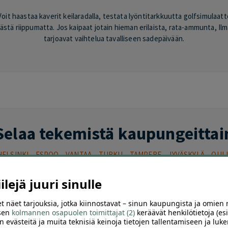
 haastaa kaverit keilaradalla, testata lyöntitarkkuutta golfsimulaattor
äästä riippumatta. Jos kaipaat jotain hieman erilaista, rata-ammunta, Il
tarjoavat vaihtelua tavalliseen sadepäivään.
Selaa tekemistä kaupungeittai
HELSINKI
–
ESPOO
–
VANTAA
–
TURKU
–
TAMPERE
–
JYVÄSKYLÄ
–
OUL
lejä juuri sinulle
t näet tarjouksia, jotka kiinnostavat – sinun kaupungista ja omien 
 sen
kolmannen osapuolen toimittajat (2)
keräävät henkilötietoja (esi
ä pääkaupunkiseudulla
n evästeitä ja muita teknisiä keinoja tietojen tallentamiseen ja luke