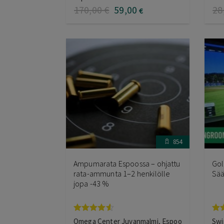
170
,00
€
59
,00
28
€
854
Ampumarata Espoossa – ohjattu
Gol
rata-ammunta 1–2 henkilölle
Sää
jopa -43 %
Arvostelu
Ar
Omega Center Juvanmalmi, Espoo
Swi