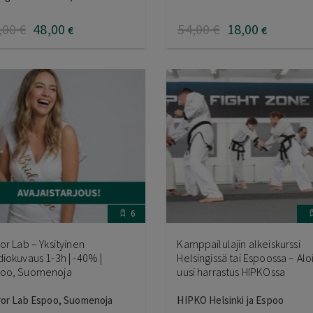
tteesta:
0
/ 5
,00
€
48
,00
54
,00
€
18
,00
€
€
6
ror Lab – Yksityinen
Kamppailulajin alkeiskurssi
diokuvaus 1-3h | -40% |
Helsingissä tai Espoossa – Alo
oo, Suomenoja
uusi harrastus HIPKOssa
ror Lab Espoo, Suomenoja
HIPKO Helsinki ja Espoo