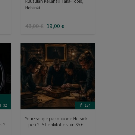
Ruusulan Keilahalli Taka-Töölö,
Helsinki
48
,00
€
19
,00
€
32
124
YourEscape pakohuone Helsinki
s 2
– peli 2–5 henkilölle vain 85 €