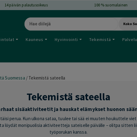
14
päivän palautusoikeus
100 % suomalainen
Koko S
intolat
Kauneus
Hyvinvointi
Tekemistä
Palvel
tä Suomessa
/
Tekemistä sateella
Tekemistä sateella
rhaat sisäaktiviteetit ja hauskat elämykset huonon sään
täisi perua. Kun ulkona sataa, tuulee tai sää ei muuten houkuttele viet
ta löydät monipuolisia aktiviteetteja sateiselle päivälle – olitpa sitten 
työporukan kanssa.