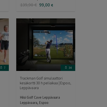
139
,90
€
99
,00
€
7
34
Trackman Golf simulaattori
kesäkortti 30 h peliaikaa | Espoo,
Leppävaara
Hiisi Golf Cave Leppävaara
Leppävaara, Espoo