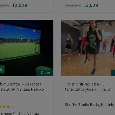
,00
€
10
,00
32
,00
€
13
,00
€
€
270
fsimulaattori – Kesäpassi |
Tanssitunti Pasilassa – 3
stä 20 % | Vantaa, Petikko
tanssituntia yhden hinnalla
Shuffle Studio Pasila, Helsinki
vostelu
ngroom Petikko, Vantaa