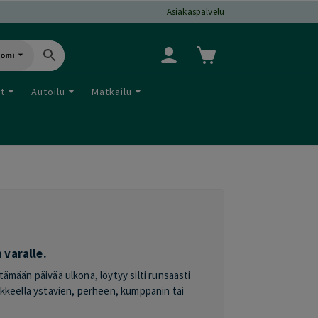
Asiakaspalvelu
uomi
ut
Autoilu
Matkailu
 varalle.
tämään päivää ulkona, löytyy silti runsaasti
liikkeellä ystävien, perheen, kumppanin tai