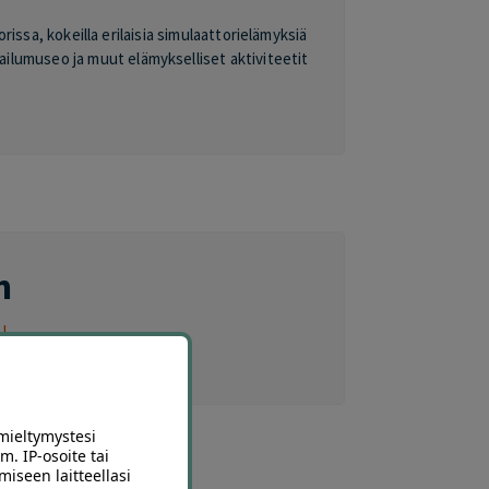
issa, kokeilla erilaisia simulaattorielämyksiä
mailumuseo ja muut elämykselliset aktiviteetit
n
U
mieltymystesi
m. IP-osoite tai
miseen laitteellasi