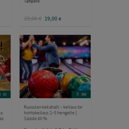
Tampere
29
,00
€
19
,00
€
83
308
Ruusulan keilahalli – keilaus tai
aa
hohtokeilaus 2–5 hengelle |
ää
Säästä 60 %