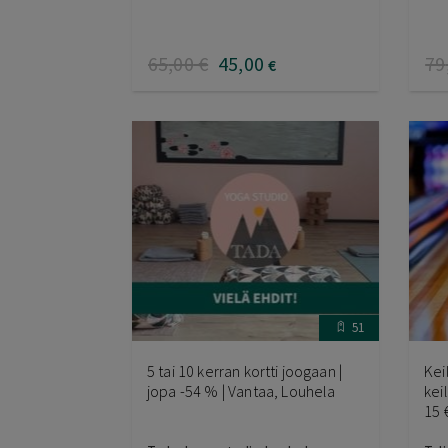
65
,00
€
45
,00
79
€
51
5 tai 10 kerran kortti joogaan |
Kei
jopa -54 % | Vantaa, Louhela
kei
15 