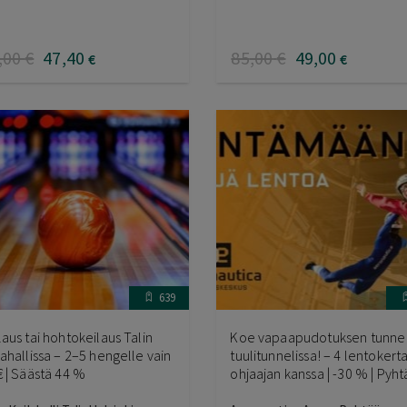
,00
€
47
,40
85
,00
€
49
,00
€
€
639
laus tai hohtokeilaus Talin
Koe vapaapudotuksen tunne
lahallissa – 2–5 hengelle vain
tuulitunnelissa! – 4 lentokert
€ | Säästä 44 %
ohjaajan kanssa | -30 % | Pyht