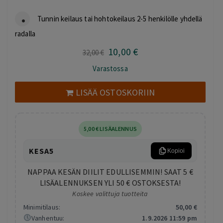
Tunnin keilaus tai hohtokeilaus 2-5 henkilölle yhdellä
radalla
10
,00
€
Alkuperäinen
Nykyinen
32
,00
€
hinta
hinta
Varastossa
oli:
on:
32,00 €.
10,00 €.
LISÄÄ OSTOSKORIIN
5
,00
€
LISÄALENNUS
KESA5
Kopioi
NAPPAA KESÄN DIILIT EDULLISEMMIN! SAAT 5 €
LISÄALENNUKSEN YLI 50 € OSTOKSESTA!
Koskee valittuja tuotteita
Minimitilaus:
50
,00
€
Vanhentuu:
1.9.2026 11:59 pm