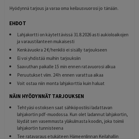
Hyödynnä tarjous ja varaa oma keilausvuorosi jo tänään.
EHDOT
Lahjakortti on käytettävissä 31.8.2026 asti aukioloaikojen
ja varaustilanteen mukaisesti
Kenkävuokra 2 €/henkilö ei sisälly tarjoukseen
Ei voi yhdistää muihin tarjouksiin
Saavuthan paikalle 15 min ennen ratavuorosi alkua
Peruutukset viim. 24 h ennen varattua aikaa
Voit ostaa niin monta lahjakorttia kuin haluat
NÄIN HYÖDYNNÄT TARJOUKSEN
Tehtyäsi ostoksen saat sähköpostiisi ladattavan
lahjakortin pdf-muodossa. Kun olet ladannut lahjakortin,
löydät sen vasemmasta yläkulmasta koodin, joka toimii
lahjakortin tunnisteena
Tee ratavaraus etukäteen Hämeenlinnan Keilahallin