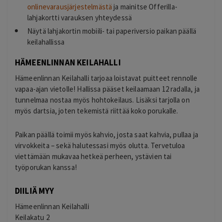
onlinevarausjärjestelmästä
ja mainitse Offerilla-
lahjakortti varauksen yhteydessä
Näytä lahjakortin mobiili- tai paperiversio paikan päällä
keilahallissa
HÄMEENLINNAN KEILAHALLI
Hämeenlinnan Keilahalli tarjoaa loistavat puitteet rennolle
vapaa-ajan vietolle! Hallissa pääset keilaamaan 12 radalla, ja
tunnelmaa nostaa myös hohtokeilaus. Lisäksi tarjolla on
myös dartsia, joten tekemistä riittää koko porukalle.
Paikan päällä toimii myös kahvio, josta saat kahvia, pullaa ja
virvokkeita – sekä halutessasi myös olutta. Tervetuloa
viettämään mukavaa hetkeä perheen, ystävien tai
työporukan kanssa!
DIILIÄ MYY
Hämeenlinnan Keilahalli
Keilakatu 2