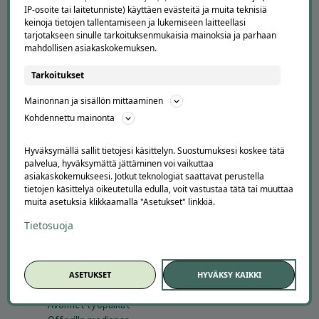
IP-osoite tai laitetunniste) käyttäen evästeitä ja muita teknisiä
keinoja tietojen tallentamiseen ja lukemiseen laitteellasi
tarjotakseen sinulle tarkoituksenmukaisia mainoksia ja parhaan
mahdollisen asiakaskokemuksen.
Tarkoitukset
Mainonnan ja sisällön mittaaminen
APUA JA NEUVOJA
Kohdennettu mainonta
Peruuta tilaus
Hyväksymällä sallit tietojesi käsittelyn. Suostumuksesi koskee tätä
Asiakaspalvelu
palvelua, hyväksymättä jättäminen voi vaikuttaa
Kuinka Offerilla toimii
asiakaskokemukseesi. Jotkut teknologiat saattavat perustella
Usein kysytyt kysymykset
tietojen käsittelyä oikeutetulla edulla, voit vastustaa tätä tai muuttaa
muita asetuksia klikkaamalla "Asetukset" linkkiä.
Suosittele Offerillaa
Tietosuoja
TUTUSTU MEIHIN
Tietoa meistä
Ajankohtaista
ASETUKSET
HYVÄKSY KAIKKI
Tilaa uutiskirje
Avoimet työpaikat