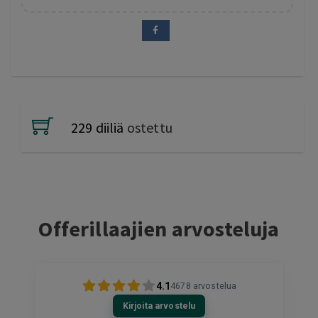
229 diiliä
ostettu
Offerillaajien arvosteluja
4.1
4678
arvostelua
Kirjoita arvostelu