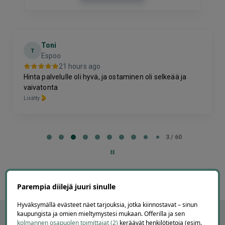
Toni
T
Espoo
21 hours ago
Hinta palvelulle oli hyvä, ja ostaminen oli selkeää ja
vaivatonta
Lisätty
Page
3
3 / 60
of
60
Parempia diilejä juuri sinulle
Hyväksymällä evästeet näet tarjouksia, jotka kiinnostavat – sinun
kaupungista ja omien mieltymystesi mukaan. Offerilla ja sen
kolmannen osapuolen toimittajat (2)
keräävät henkilötietoja (esim.