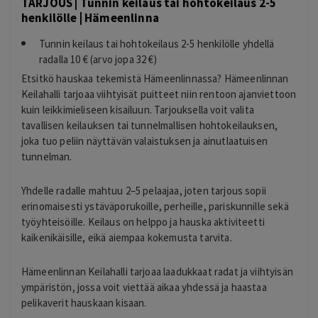
TARJOUS | Tunnin keilaus tai hohtokeilaus 2-5
henkilölle | Hämeenlinna
Tunnin keilaus tai hohtokeilaus 2-5 henkilölle yhdellä
radalla 10 € (arvo jopa 32 €)
Etsitkö hauskaa tekemistä Hämeenlinnassa? Hämeenlinnan
Keilahalli tarjoaa viihtyisät puitteet niin rentoon ajanviettoon
kuin leikkimieliseen kisailuun. Tarjouksella voit valita
tavallisen keilauksen tai tunnelmallisen hohtokeilauksen,
joka tuo peliin näyttävän valaistuksen ja ainutlaatuisen
tunnelman.
Yhdelle radalle mahtuu 2–5 pelaajaa, joten tarjous sopii
erinomaisesti ystäväporukoille, perheille, pariskunnille sekä
työyhteisöille. Keilaus on helppo ja hauska aktiviteetti
kaikenikäisille, eikä aiempaa kokemusta tarvita.
Hämeenlinnan Keilahalli tarjoaa laadukkaat radat ja viihtyisän
ympäristön, jossa voit viettää aikaa yhdessä ja haastaa
pelikaverit hauskaan kisaan.