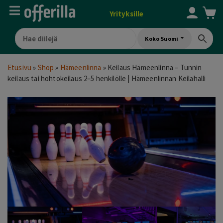
Yrityksille
Koko Suomi
Etusivu
»
Shop
»
Hämeenlinna
»
Keilaus Hämeenlinna – Tunnin
keilaus tai hohtokeilaus 2–5 henkilölle | Hämeenlinnan Keilahalli