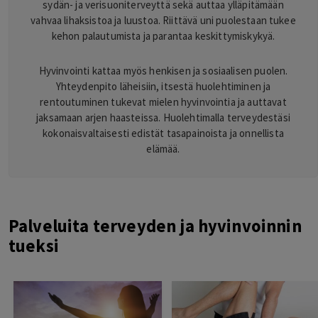
sydän- ja verisuoniterveyttä sekä auttaa ylläpitämään
vahvaa lihaksistoa ja luustoa. Riittävä uni puolestaan tukee
kehon palautumista ja parantaa keskittymiskykyä.
Hyvinvointi kattaa myös henkisen ja sosiaalisen puolen.
Yhteydenpito läheisiin, itsestä huolehtiminen ja
rentoutuminen tukevat mielen hyvinvointia ja auttavat
jaksamaan arjen haasteissa. Huolehtimalla terveydestäsi
kokonaisvaltaisesti edistät tasapainoista ja onnellista
elämää.
Palveluita terveyden ja hyvinvoinnin
tueksi