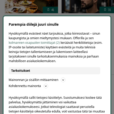
41
31
Stenhus Restaurant – neljän
Miesten parturileikkaus
ruokalajin maistelumenu |
parranmuotoilulla tai
Parempia diilejä juuri sinulle
Tallinna
kasvohoidolla | jopa -53 % |
Espoo, Perkkaa
Hyväksymällä evästeet näet tarjouksia, jotka kiinnostavat – sinun
kaupungista ja omien mieltymystesi mukaan. Offerilla ja sen
Legend Fade Perkkaa, Espoo
Arvostelu
kolmannen osapuolen toimittajat (2)
keräävät henkilötietoja (esim.
Schlössle Hotel Tallinna
tuotteesta:
IP-osoite tai laitetunniste) käyttäen evästeitä ja muita teknisiä
5.00
/ 5
keinoja tietojen tallentamiseen ja lukemiseen laitteellasi
tarjotakseen sinulle tarkoituksenmukaisia mainoksia ja parhaan
mahdollisen asiakaskokemuksen.
69
,00
40
,00
€
19
,00
€
€
Tarkoitukset
Mainonnan ja sisällön mittaaminen
Kohdennettu mainonta
Hyväksymällä sallit tietojesi käsittelyn. Suostumuksesi koskee tätä
palvelua, hyväksymättä jättäminen voi vaikuttaa
55
asiakaskokemukseesi. Jotkut teknologiat saattavat perustella
tietojen käsittelyä oikeutetulla edulla, voit vastustaa tätä tai muuttaa