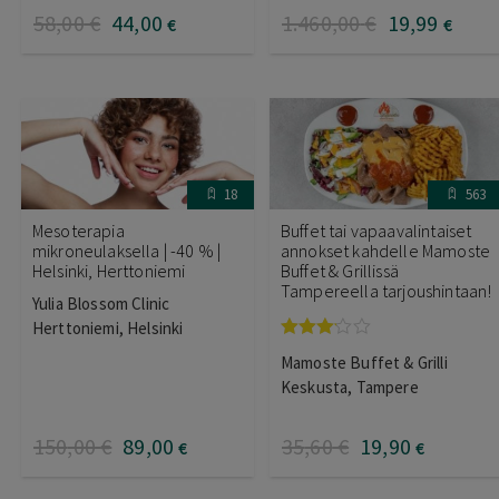
58
,00
€
44
,00
1.460
,00
€
19
,99
€
€
18
563
Mesoterapia
Buffet tai vapaavalintaiset
mikroneulaksella | -40 % |
annokset kahdelle Mamoste
Helsinki, Herttoniemi
Buffet & Grillissä
Tampereella tarjoushintaan!
Yulia Blossom Clinic
Herttoniemi, Helsinki
Arvostelu
Mamoste Buffet & Grilli
tuotteesta:
3.00
/ 5
Keskusta, Tampere
150
,00
€
89
,00
35
,60
€
19
,90
€
€