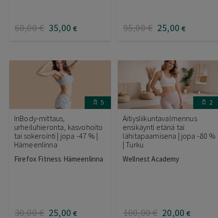
60
,00
€
35
,00
95
,00
€
25
,00
€
€
5
2
InBody-mittaus,
Äitiysliikuntavalmennus
urheiluhieronta, kasvohoito
ensikäynti etänä tai
tai sokerointi | jopa -47 % |
lähitapaamisena | jopa -80 %
Hämeenlinna
| Turku
Firefox Fitness Hämeenlinna
Wellnest Academy
30
,00
€
25
,00
100
,00
€
20
,00
€
€