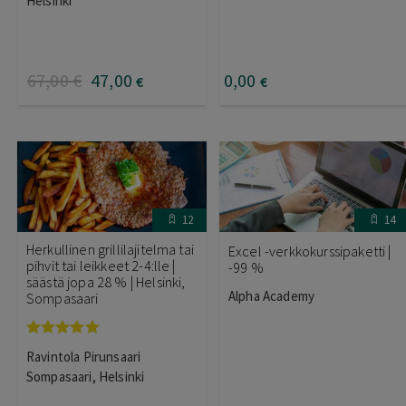
Helsinki
67
,00
€
47
,00
0
,00
€
€
12
14
Herkullinen grillilajitelma tai
Excel -verkkokurssipaketti |
pihvit tai leikkeet 2-4:lle |
-99 %
säästä jopa 28 % | Helsinki,
Alpha Academy
Sompasaari
Arvostelu
Ravintola Pirunsaari
tuotteesta:
5.00
/ 5
Sompasaari, Helsinki