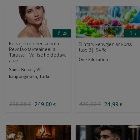
26
3
Kasvojen alueen kohotus
Elintarvikehygienian kurssi
Revolax-täyteaineella
taso 3 | -94 %
Turussa – Valitse hoidettava
One Education
alue
Soma Beauty VII
kaupunginosa, Turku
290
,00
€
249
,00
425
,00
€
24
,99
€
€