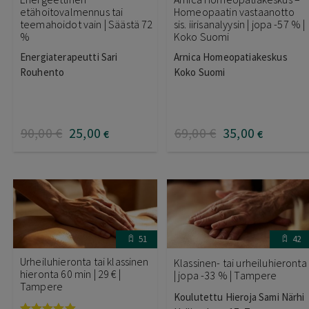
etähoitovalmennus tai
Homeopaatin vastaanotto
teemahoidot vain | Säästä 72
sis. iirisanalyysin | jopa -57 % |
%
Koko Suomi
Energiaterapeutti Sari
Arnica Homeopatiakeskus
Rouhento
Koko Suomi
90
,00
€
25
,00
69
,00
€
35
,00
€
€
51
42
Urheiluhieronta tai klassinen
Klassinen- tai urheiluhieronta
hieronta 60 min | 29 € |
| jopa -33 % | Tampere
Tampere
Koulutettu Hieroja Sami Närhi