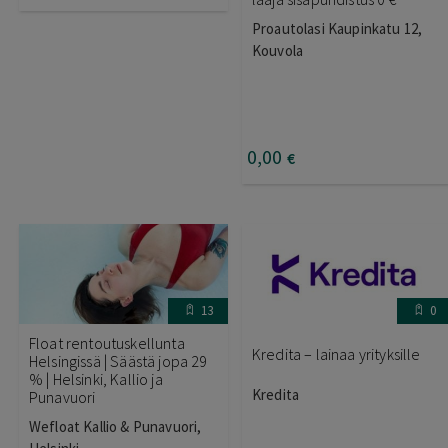
Proautolasi Kaupinkatu 12,
Kouvola
0
,00
€
13
0
Float rentoutuskellunta
Kredita – lainaa yrityksille
Helsingissä | Säästä jopa 29
% | Helsinki, Kallio ja
Kredita
Punavuori
Wefloat Kallio & Punavuori,