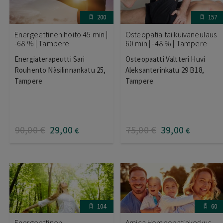
200
157
Energeettinen hoito 45 min |
Osteopatia tai kuivaneulaus
-68 % | Tampere
60 min | -48 % | Tampere
Energiaterapeutti Sari
Osteopaatti Valtteri Huvi
Rouhento Näsilinnankatu 25,
Aleksanterinkatu 29 B18,
Tampere
Tampere
90
,00
€
29
,00
75
,00
€
39
,00
€
€
104
60
Energeettinen
Arnica Homeopatiakeskus –