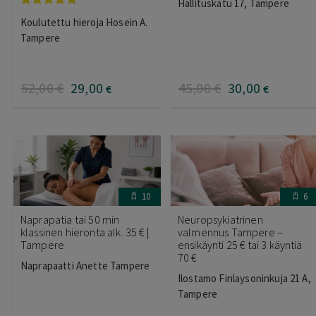
Hallituskatu 17, Tampere
Arvostelu
Koulutettu hieroja Hosein A.
tuotteesta:
5.00
/ 5
Tampere
52
,00
€
29
,00
45
,00
€
30
,00
€
€
10
6
Naprapatia tai 50 min
Neuropsykiatrinen
klassinen hieronta alk. 35 € |
valmennus Tampere –
Tampere
ensikäynti 25 € tai 3 käyntiä
70 €
Naprapaatti Anette Tampere
Ilostamo Finlaysoninkuja 21 A,
Tampere