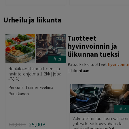
Urheilu ja liikunta
Tuotteet
hyvinvoinnin ja
liikunnan tueksi
21
Katso kaikki tuotteet
hyvinvointi
Henkilökohtainen treeni- ja
ja
liikuntaan.
ravinto-ohjelma 1-2kk | jopa
-78 %
Personal Trainer Eveliina
Ruuskanen
2
Vakuutetun tuulilasin vaihdon
80
,00
€
25
,00
yhteydessä kovavahaus tai
€
laaja sisäpuhdistus 0 €