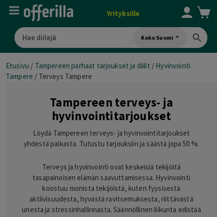
Yrityksille
Koko Suomi
Etusivu
/
Tampereen parhaat tarjoukset ja diilit
/
Hyvinvointi
Tampere
/
Terveys Tampere
Tampereen terveys- ja
hyvinvointitarjoukset
Löydä Tampereen terveys- ja hyvinvointitarjoukset
yhdestä paikasta. Tutustu tarjouksiin ja säästä jopa 50 %.
Terveys ja hyvinvointi ovat keskeisiä tekijöitä
tasapainoisen elämän saavuttamisessa. Hyvinvointi
koostuu monista tekijöistä, kuten fyysisestä
aktiivisuudesta, hyvästä ravitsemuksesta, riittävästä
unesta ja stressinhallinnasta. Säännöllinen liikunta edistää