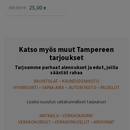
80
,00
€
25
,00
€
Katso myös muut Tampereen
tarjoukset
Tarjoamme parhaat alennukset ja edut, joilla
säästät rahaa
RAVINTOLAT
–
KAUNEUDENHOITO
HYVINVOINTI
–
VAPAA-AIKA
–
AUTON HOITO
–
PALVELUT
Lisäksi suositut valtakunnalliset tarjoukset
MATKAILU
–
VERKKOKAUPAT
VERKKOKURSSIT
–
VERKKOPALVELUT
–
ARVONNAT