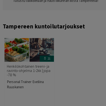
Tutustu valikoimaan ja nauti liikunnan ilosta Tampereella!
Tampereen kuntoilutarjoukset
21
Henkilökohtainen treeni- ja
ravinto-ohjelma 1-2kk | jopa
-78 %
Personal Trainer Eveliina
Ruuskanen