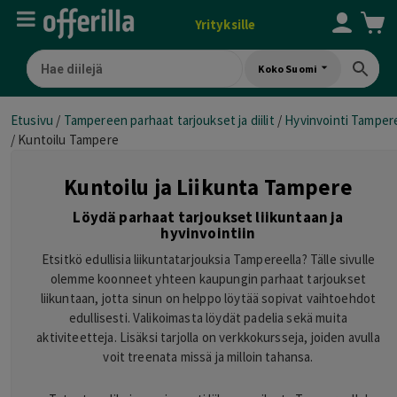
Yrityksille
Koko Suomi
Etusivu
/
Tampereen parhaat tarjoukset ja diilit
/
Hyvinvointi Tamper
/
Kuntoilu Tampere
Kuntoilu ja Liikunta Tampere
Löydä parhaat tarjoukset liikuntaan ja
hyvinvointiin
Etsitkö edullisia liikuntatarjouksia Tampereella? Tälle sivulle
olemme koonneet yhteen kaupungin parhaat tarjoukset
liikuntaan, jotta sinun on helppo löytää sopivat vaihtoehdot
edullisesti. Valikoimasta löydät padelia sekä muita
aktiviteetteja. Lisäksi tarjolla on verkkokursseja, joiden avulla
voit treenata missä ja milloin tahansa.