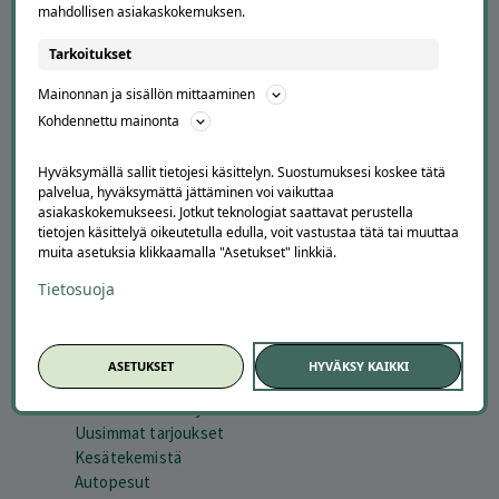
mahdollisen asiakaskokemuksen.
Markkinoi Offerillassa
Tarkoitukset
Vaikuttajayhteistyö
Partneriportaali
Mainonnan ja sisällön mittaaminen
Kohdennettu mainonta
LATAA APPI
Hyväksymällä sallit tietojesi käsittelyn. Suostumuksesi koskee tätä
palvelua, hyväksymättä jättäminen voi vaikuttaa
asiakaskokemukseesi. Jotkut teknologiat saattavat perustella
tietojen käsittelyä oikeutetulla edulla, voit vastustaa tätä tai muuttaa
muita asetuksia klikkaamalla "Asetukset" linkkiä.
Tietosuoja
SESONGISSA
ASETUKSET
HYVÄKSY KAIKKI
Suosituimmat tarjoukset
Uusimmat tarjoukset
Kesätekemistä
Autopesut