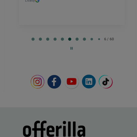
Lisätty
Page
6
6 / 60
of
60