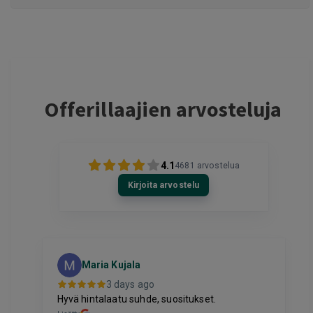
Offerillaajien arvosteluja
4.1
4681
arvostelua
Kirjoita arvostelu
Maria Kujala
3 days ago
Hyvä hintalaatu suhde, suositukset.