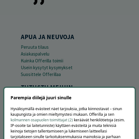
APUA JA NEUVOJA
Peruuta tilaus
Asiakaspalvelu
Kuinka Offerilla toimii
Usein kysytyt kysymykset
Suosittele Offerillaa
TUTUSTU MEIHIN
Parempia diilejä juuri sinulle
Tietoa meistä
Ajankohtaista
Hyväksymällä evästeet näet tarjouksia, jotka kiinnostavat – sinun
Tilaa uutiskirje
kaupungista ja omien mieltymystesi mukaan. Offerilla ja sen
Avoimet työpaikat
kolmannen osapuolen toimittajat (2)
keräävät henkilötietoja (esim.
Offerilla mediassa
IP-osoite tai laitetunniste) käyttäen evästeitä ja muita teknisiä
keinoja tietojen tallentamiseen ja lukemiseen laitteellasi
tarjotakseen sinulle tarkoituksenmukaisia mainoksia ja parhaan
YRITYKSILLE