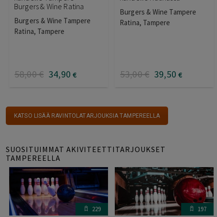
Burgers & Wine Ratina
Burgers & Wine Tampere
Burgers & Wine Tampere
Ratina, Tampere
Ratina, Tampere
58
,00
€
34
,90
53
,00
€
39
,50
€
€
KATSO LISÄÄ RAVINTOLATARJOUKSIA TAMPEREELLA
SUOSITUIMMAT AKIVITEETTITARJOUKSET
TAMPEREELLA
229
197