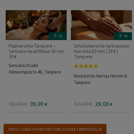
51
50
Päähieronta Tampere –
Urheiluhieronta tai klassinen
Senvana Head Ritual 30 min
hieronta 60 min | 29 € |
39 €
Tampere
Senvana Studio
Hämeenpuisto 40, Tampere
Arvostelu
Koulutettu hieroja Hosein A.
tuotteesta:
5.00
/ 5
Tampere
55
,00
€
39
,00
52
,00
€
29
,00
€
€
KATSO LISÄÄ HYVINVOINTITARJOUKSIA TAMPEREELLA