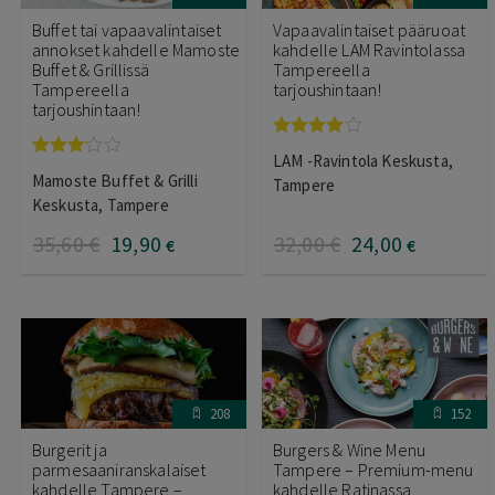
Buffet tai vapaavalintaiset
Vapaavalintaiset pääruoat
annokset kahdelle Mamoste
kahdelle LAM Ravintolassa
Buffet & Grillissä
Tampereella
Tampereella
tarjoushintaan!
tarjoushintaan!
Arvostelu
LAM -Ravintola Keskusta,
tuotteesta:
Arvostelu
Mamoste Buffet & Grilli
4.00
/ 5
Tampere
tuotteesta:
3.00
/ 5
Keskusta, Tampere
35
,60
€
19
,90
32
,00
€
24
,00
€
€
208
152
Burgerit ja
Burgers & Wine Menu
parmesaaniranskalaiset
Tampere – Premium-menu
kahdelle Tampere –
kahdelle Ratinassa