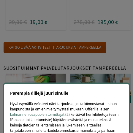
29
,00
€
19
,00
278
,00
€
195
,00
€
€
KATSO LISÄÄ AKTIVITEETTITARJOUKSIA TAMPEREELLA
SUOSITUIMMAT PALVELUTARJOUKSET TAMPEREELLA
Parempia diilejä juuri sinulle
44
18
Hyväksymällä evästeet näet tarjouksia, jotka kiinnostavat – sinun
2-5 h muuttosiivous
Muuttopalvelu Tampere –
kaupungista ja omien mieltymystesi mukaan. Offerilla ja sen
Tampere – koti- tai
vähintään 2 muuttajaa ja
kolmannen osapuolen toimittajat (2)
keräävät henkilötietoja (esim.
loppusiivous | Omar Driver
muuttoauto alk. 149 €
IP-osoite tai laitetunniste) käyttäen evästeitä ja muita teknisiä
keinoja tietojen tallentamiseen ja lukemiseen laitteellasi
Omar Driver Tampere
Omar Driver Tampere
tarjotakseen sinulle tarkoituksenmukaisia mainoksia ja parhaan