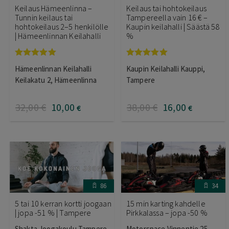
Keilaus Hämeenlinna –
Keilaus tai hohtokeilaus
Tunnin keilaus tai
Tampereella vain 16 € –
hohtokeilaus 2–5 henkilölle
Kaupin keilahalli | Säästä 58
| Hämeenlinnan Keilahalli
%
Arvostelu
Arvostelu
Hämeenlinnan Keilahalli
Kaupin Keilahalli Kauppi,
tuotteesta:
tuotteesta:
5.00
/ 5
5.00
/ 5
Keilakatu 2, Hämeenlinna
Tampere
32
,00
€
10
,00
38
,00
€
16
,00
€
€
86
34
5 tai 10 kerran kortti joogaan
15 min karting kahdelle
| jopa -51 % | Tampere
Pirkkalassa – jopa -50 %
Shakta Joogakoulu Tampere
Motorspace Vinnentie 25,