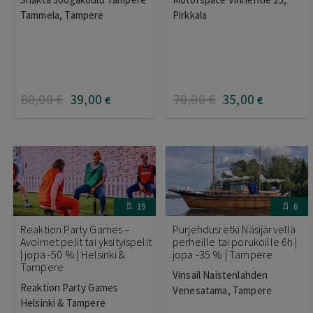
Tammela, Tampere
Pirkkala
80
,00
€
39
,00
70
,00
€
35
,00
€
€
19
6
Reaktion Party Games –
Purjehdusretki Näsijärvellä
Avoimet pelit tai yksityispelit
perheille tai porukoille 6h |
| jopa -50 % | Helsinki &
jopa -35 % | Tampere
Tampere
Vinsail Naistenlahden
Reaktion Party Games
Venesatama, Tampere
Helsinki & Tampere