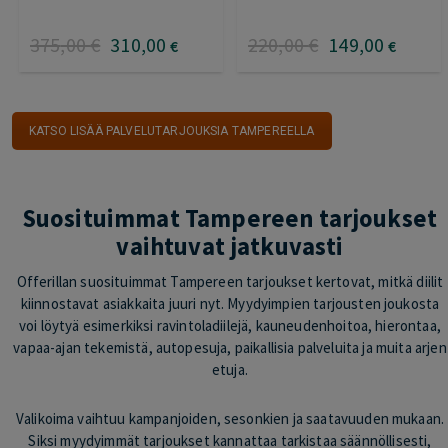
375
,00
€
310
,00
220
,00
€
149
,00
€
€
KATSO LISÄÄ PALVELUTARJOUKSIA TAMPEREELLA
Suosituimmat Tampereen tarjoukset
vaihtuvat jatkuvasti
Offerillan suosituimmat Tampereen tarjoukset kertovat, mitkä diilit
kiinnostavat asiakkaita juuri nyt. Myydyimpien tarjousten joukosta
voi löytyä esimerkiksi ravintoladiilejä, kauneudenhoitoa, hierontaa,
vapaa-ajan tekemistä, autopesuja, paikallisia palveluita ja muita arjen
etuja.
Valikoima vaihtuu kampanjoiden, sesonkien ja saatavuuden mukaan.
Siksi myydyimmät tarjoukset kannattaa tarkistaa säännöllisesti,