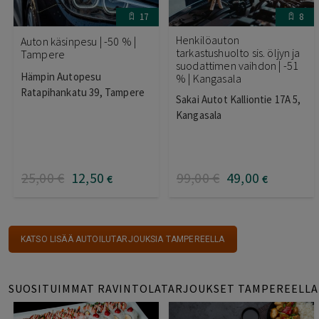
17
8
Henkilöauton
Auton käsinpesu | -50 % |
tarkastushuolto sis. öljyn ja
Tampere
suodattimen vaihdon | -51
Hämpin Autopesu
% | Kangasala
Ratapihankatu 39, Tampere
Sakai Autot Kalliontie 17A 5,
Kangasala
25
,00
€
12
,50
99
,00
€
49
,00
€
€
KATSO LISÄÄ AUTOILUTARJOUKSIA TAMPEREELLA
SUOSITUIMMAT RAVINTOLATARJOUKSET TAMPEREELLA