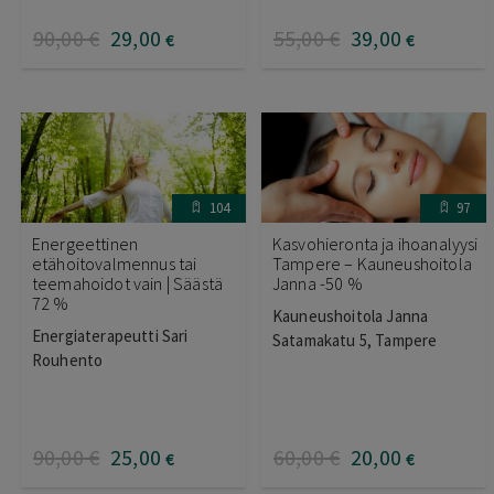
90
,00
€
29
,00
55
,00
€
39
,00
€
€
104
97
Energeettinen
Kasvohieronta ja ihoanalyysi
etähoitovalmennus tai
Tampere – Kauneushoitola
teemahoidot vain | Säästä
Janna -50 %
72 %
Kauneushoitola Janna
Energiaterapeutti Sari
Satamakatu 5, Tampere
Rouhento
90
,00
€
25
,00
60
,00
€
20
,00
€
€