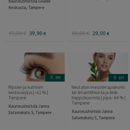
Kauneushoitola Giselle
Keskusta, Tampere
95
,00
€
39
,90
60
,00
€
29
,00
€
€
293
213
Ripsien ja kulmien
Neulaton mesoterapiahoito
kestovärjäys | -61 % |
tai timanttihionta ja AHA-
Tampere
happokuorinta | jopa -64 % |
Tampere
Kauneushoitola Janna
Kauneushoitola Janna
Satamakatu 5, Tampere
Satamakatu 5, Tampere