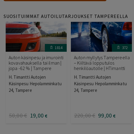
SUOSITUIMMAT AUTOILUTARJOUKSET TAMPEREELLA
1814
372
Auton käsinpesu ja imurointi
Auton myllytys Tampereella
kovavahauksella tai ilman |
– Kiiltävä lopputulos
jopa -62 % | Tampere
henkilöautolle | HTimantti
H. Timantti Autojen
H. Timantti Autojen
Käsinpesu Hepolamminkatu
Käsinpesu Hepolamminkatu
24, Tampere
24, Tampere
50
,00
€
19
,00
220
,00
€
99
,00
€
€