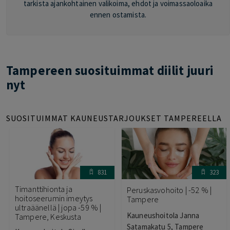
tarkista ajankohtainen valikoima, ehdot ja voimassaoloaika
ennen ostamista.
Tampereen suosituimmat diilit juuri
nyt
SUOSITUIMMAT KAUNEUSTARJOUKSET TAMPEREELLA
831
323
Timanttihionta ja
Peruskasvohoito | -52 % |
hoitoseerumin imeytys
Tampere
ultraäänellä | jopa -59 % |
Kauneushoitola Janna
Tampere, Keskusta
Satamakatu 5, Tampere