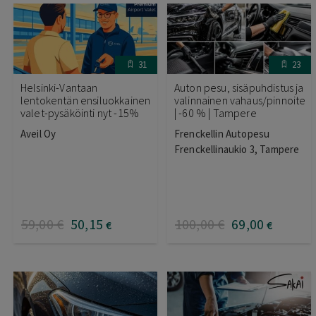
31
23
Helsinki-Vantaan
Auton pesu, sisäpuhdistus ja
lentokentän ensiluokkainen
valinnainen vahaus/pinnoite
valet-pysäköinti nyt -15%
| -60 % | Tampere
Aveil Oy
Frenckellin Autopesu
Frenckellinaukio 3, Tampere
59
,00
€
50
,15
100
,00
€
69
,00
€
€