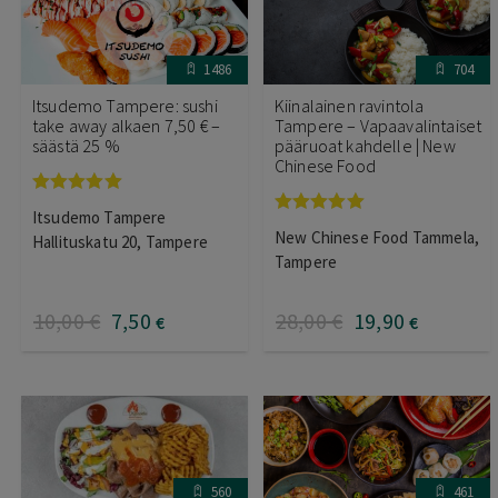
1486
704
Itsudemo Tampere: sushi
Kiinalainen ravintola
take away alkaen 7,50 € –
Tampere – Vapaavalintaiset
säästä 25 %
pääruoat kahdelle | New
Chinese Food
Arvostelu
Itsudemo Tampere
tuotteesta:
Arvostelu
New Chinese Food Tammela,
5.00
/ 5
Hallituskatu 20, Tampere
tuotteesta:
5.00
/ 5
Tampere
10
,00
€
7
,50
28
,00
€
19
,90
€
€
560
461