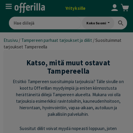
Yrityksille
Koko Suomi
Etusivu
/
Tampereen parhaat tarjoukset ja diilit
/
Suosituimmat
tarjoukset Tampereella
Katso, mitä muut ostavat
Tampereella
Etsitkö Tampereen suosituimpia tarjouksia? Tälle sivulle on
koottu Offerillan myydyimpiä ja eniten kiinnostusta
herättäneitä diilejä Tampereen alueelta. Mukana voi olla
tarjouksia esimerkiksi ravintoloihin, kauneudenhoitoon,
hierontaan, hyvinvointiin, vapaa-aikaan, autoiluun ja
paikallisiin palveluihin.
Suositut diilit voivat myydä nopeasti loppuun, joten