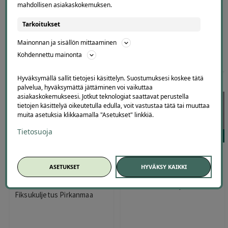
mahdollisen asiakaskokemuksen.
Tarkoitukset
Mainonnan ja sisällön mittaaminen
Kohdennettu mainonta
89
,00
€
59
,00
240
,00
€
149
,00
€
€
Hyväksymällä sallit tietojesi käsittelyn. Suostumuksesi koskee tätä
palvelua, hyväksymättä jättäminen voi vaikuttaa
asiakaskokemukseesi. Jotkut teknologiat saattavat perustella
tietojen käsittelyä oikeutetulla edulla, voit vastustaa tätä tai muuttaa
muita asetuksia klikkaamalla "Asetukset" linkkiä.
Tietosuoja
6
3
Muuttopalvelu sis. 2
Kuolinpesän tyhjennys sekä
muuttohenkilöä ja 14 m3
asunnon siivous | jopa -32 %
ASETUKSET
HYVÄKSY KAIKKI
pakettiauton | jopa -20 % |
| Tampere
Pirkanmaa
Omar Driver Tampere
Fiksukuljetus Pirkanmaa