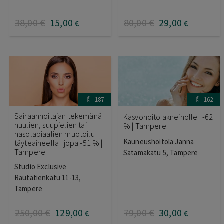
38
,00
€
15
,00
80
,00
€
29
,00
€
€
187
162
Sairaanhoitajan tekemänä
Kasvohoito akneiholle | -62
huulien, suupielien tai
% | Tampere
nasolabiaalien muotoilu
Kauneushoitola Janna
täyteaineella | jopa -51 % |
Tampere
Satamakatu 5, Tampere
Studio Exclusive
Rautatienkatu 11-13,
Tampere
250
,00
€
129
,00
79
,00
€
30
,00
€
€