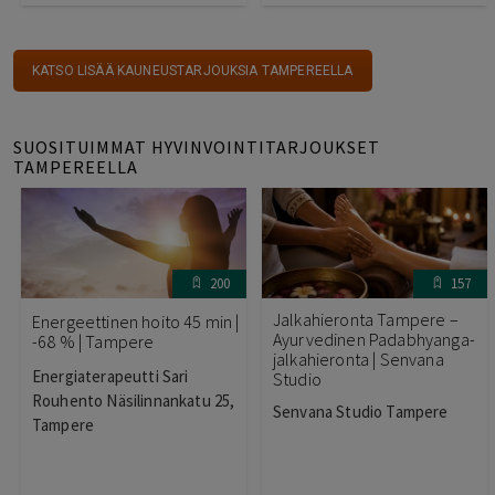
KATSO LISÄÄ KAUNEUSTARJOUKSIA TAMPEREELLA
SUOSITUIMMAT HYVINVOINTITARJOUKSET
TAMPEREELLA
200
157
Jalkahieronta Tampere –
Energeettinen hoito 45 min |
Ayurvedinen Padabhyanga-
-68 % | Tampere
jalkahieronta | Senvana
Energiaterapeutti Sari
Studio
Rouhento Näsilinnankatu 25,
Senvana Studio Tampere
Tampere