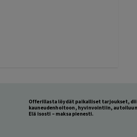
Offerillasta löydät paikalliset tarjoukset, dii
kauneudenhoitoon, hyvinvointiin, autoiluun 
Elä isosti – maksa pienesti.