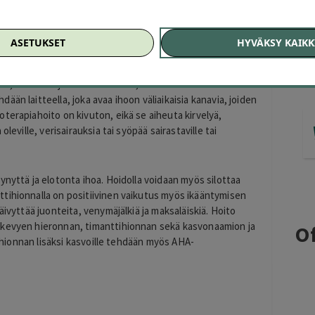
rvo 80 €)
ASETUKSET
HYVÄKSY KAIKK
peille. Hoidon tarkoituksena on vähentää ryppyjä,
ita, kohottaa ja nuorentaa ihoa, sekä antaa iholle
än laitteella, joka avaa ihoon väliaikaisia kanavia, joiden
terapiahoito on kivuton, eikä se aiheuta kirvelyä,
leville, verisairauksia tai syöpää sairastaville tai
ynyttä ja elotonta ihoa. Hoidolla voidaan myös silottaa
tihionnalla on positiivinen vaikutus myös ikääntymisen
äivyttää juonteita, venymäjälkiä ja maksaläiskiä. Hoito
 kevyen hieronnan, timanttihionnan sekä kasvonaamion ja
Of
tihionnan lisäksi kasvoille tehdään myös AHA-