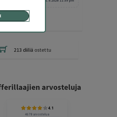
Vanhentuu:
1.9.2026 11:59 pm
I
213 diiliä
ostettu
ferillaajien arvosteluja
4.1
4678
arvostelua