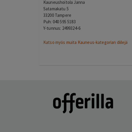
Kauneushoitola Janna
Satamakatu 5
33200 Tampere
Puh: 040 595 5183
Y-tunnus: 2499324-6
Katso myös muita Kauneus-kategorian diilejä