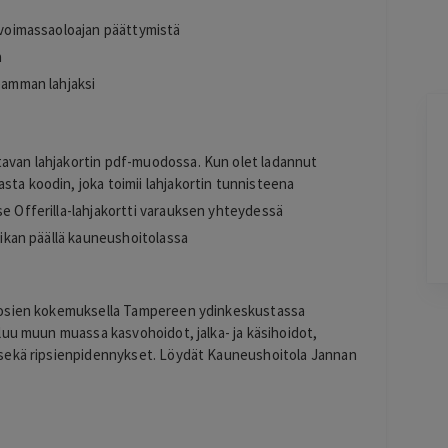
n voimassaoloajan päättymistä
a
seamman lahjaksi
Maria Kujala
tavan lahjakortin pdf-muodossa. Kun olet ladannut
2 days ago
Hyvä hintalaatu suhde, suositukset.
sta koodin, joka toimii lahjakortin tunnisteena
Lisätty
se Offerilla-lahjakortti varauksen yhteydessä
paikan päällä kauneushoitolassa
Pag
uosien kokemuksella Tampereen ydinkeskustassa
6
luu muun muassa kasvohoidot, jalka- ja käsihoidot,
of
 sekä ripsienpidennykset. Löydät Kauneushoitola Jannan
60