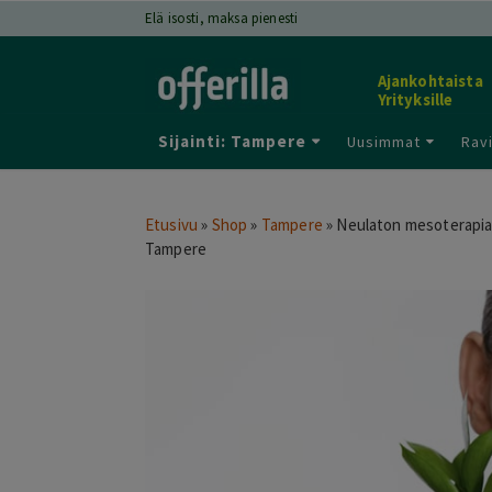
Elä isosti, maksa pienesti
Ajankohtaista
Yrityksille
Sijainti: Tampere
Uusimmat
Ravi
Etusivu
»
Shop
»
Tampere
»
Neulaton mesoterapiah
Tampere