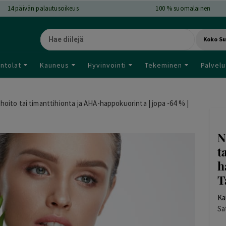
14
päivän palautusoikeus
100 % suomalainen
Koko S
ntolat
Kauneus
Hyvinvointi
Tekeminen
Palvelu
oito tai timanttihionta ja AHA-happokuorinta | jopa -64 % |
N
t
h
T
Ka
Sa