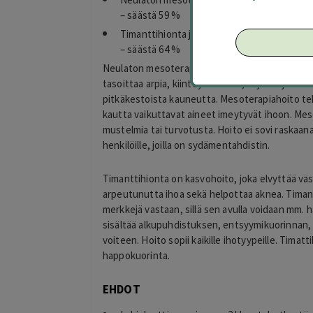
– säästä 59 %
Timanttihionta ja AHA-happokuorinta 29 € (a
– säästä 64 %
Neulaton mesoterapiahoito sopii kaikille ihotyy
tasoittaa arpia, kiinteyttää ihoa, täyttää juonte
pitkäkestoista kauneutta. Mesoterapiahoito tehdä
kautta vaikuttavat aineet imeytyvät ihoon. Meso
mustelmia tai turvotusta. Hoito ei sovi raskaana o
henkilöille, joilla on sydämentahdistin.
Timanttihionta on kasvohoito, joka elvyttää väs
arpeutunutta ihoa sekä helpottaa aknea. Timant
merkkejä vastaan, sillä sen avulla voidaan mm. h
sisältää alkupuhdistuksen, entsyymikuorinnan,
voiteen. Hoito sopii kaikille ihotyypeille. Timat
happokuorinta.
EHDOT