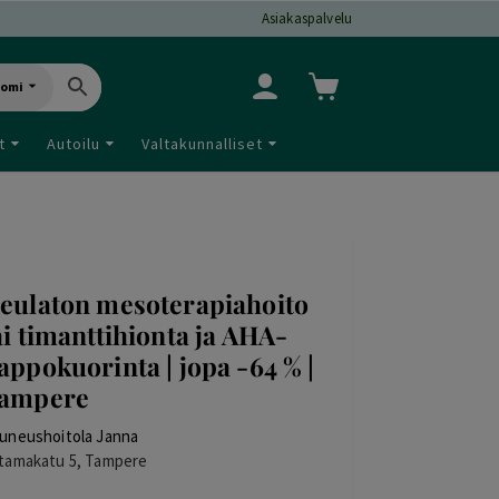
Asiakaspalvelu
uomi
t
Autoilu
Valtakunnalliset
eulaton mesoterapiahoito
ai timanttihionta ja AHA-
appokuorinta | jopa -64 % |
ampere
uneushoitola Janna
tamakatu 5, Tampere