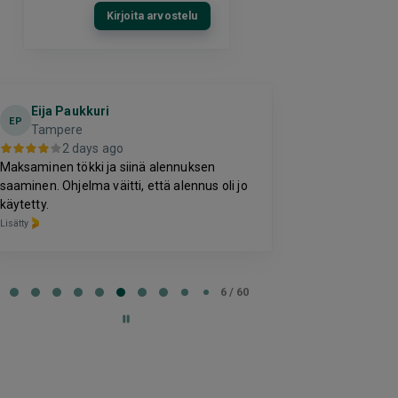
Kirjoita arvostelu
Eija Paukkuri
Kirill
K
EP
Tampere
2 da
2 days ago
-
Maksaminen tökki ja siinä alennuksen
Lisätty
saaminen. Ohjelma väitti, että alennus oli jo
käytetty.
Lisätty
e
6 / 60