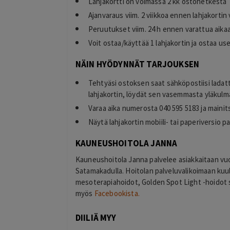
Lahjakortti on voimassa 2 kk ostohetkestä
Ajanvaraus viim. 2 viikkoa ennen lahjakorti
Peruutukset viim. 24 h ennen varattua aika
Voit ostaa/käyttää 1 lahjakortin ja ostaa u
NÄIN HYÖDYNNÄT TARJOUKSEN
Sonja Halonen
Tehtyäsi ostoksen saat sähköpostiisi ladat
2 days ago
o
Hyvä kokemus kasvohoidosta sekä
lahjakortin, löydät sen vasemmasta yläkulma
ä, ja ostaminen oli
lymfabuutseista.
Varaa aika numerosta 040 595 5183 ja mainit
Lisätty
Näytä lahjakortin mobiili- tai paperiversio 
KAUNEUSHOITOLA JANNA
Kauneushoitola Janna palvelee asiakkaitaan v
Satamakadulla. Hoitolan palveluvalikoimaan kuu
mesoterapiahoidot, Golden Spot Light -hoidot
myös
Facebookista.
DIILIÄ MYY