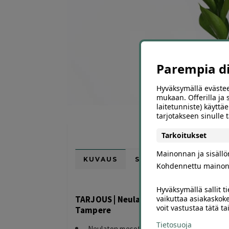
Parempia dii
Hyväksymällä evästee
mukaan. Offerilla ja
laitetunniste) käyttäe
tarjotakseen sinulle
Tarkoitukset
Mainonnan ja sisäll
KUVAUS
SIJAINTI KARTALLA
Kohdennettu mainon
Hyväksymällä sallit t
vaikuttaa asiakaskoke
TARJOUS | Neulaton mesoterapiahoito 
voit vastustaa tätä t
Tampere
Tietosuoja
Neulaton mesoterapiahoito 49 € (arvo 120 €