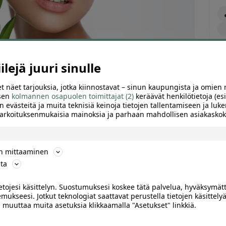
lejä juuri sinulle
t näet tarjouksia, jotka kiinnostavat – sinun kaupungista ja omien 
 sen
kolmannen osapuolen toimittajat (2)
keräävät henkilötietoja (esi
n evästeitä ja muita teknisiä keinoja tietojen tallentamiseen ja luke
 tarkoituksenmukaisia mainoksia ja parhaan mahdollisen asiakask
ön mittaaminen
ARVIOT (0)
SUOSITTELE
ta
ietojesi käsittelyn. Suostumuksesi koskee tätä palvelua, hyväksymät
mukseesi. Jotkut teknologiat saattavat perustella tietojen käsittelyä
tai timanttihionta ja AHA-happokuorinta |
ai muuttaa muita asetuksia klikkaamalla "Asetukset" linkkiä.
)