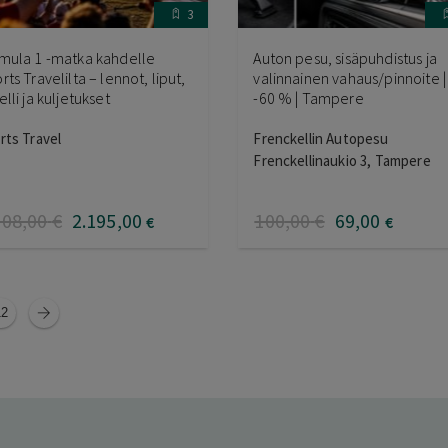
3
mula 1 -matka kahdelle
Auton pesu, sisäpuhdistus ja
rts Travelilta – lennot, liput,
valinnainen vahaus/pinnoite |
elli ja kuljetukset
-60 % | Tampere
rts Travel
Frenckellin Autopesu
Frenckellinaukio 3, Tampere
508
,00
€
2.195
,00
100
,00
€
69
,00
€
€
12