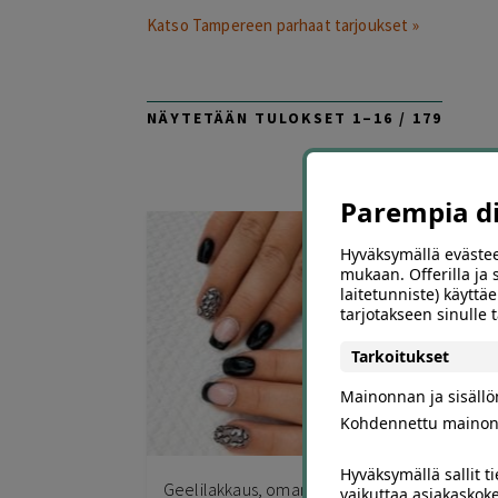
Katso Tampereen parhaat tarjoukset »
SORT
NÄYTETÄÄN TULOKSET 1–16 / 179
BY
LATES
Parempia dii
Hyväksymällä evästee
mukaan. Offerilla ja
laitetunniste) käyttäe
tarjotakseen sinulle
Tarkoitukset
Mainonnan ja sisäll
Kohdennettu mainon
2
Hyväksymällä sallit t
Geelilakkaus, oman kynnen
MWE
vaikuttaa asiakaskoke