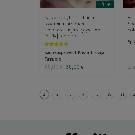
79
Kasvohoito, brasilialainen
For
sokerointi tai ripsien
Spo
kestotaivutus ja värjäys | Jopa
hot
-50 % | Tampere
Spo
Arvostelu
Kauneuspalvelut Krista Tiikkaja
tuotteesta:
Tampere
5.00
/ 5
60
,00
€
30
,00
2.
€
1
2
3
4
…
10
11