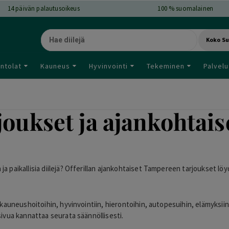
14
päivän palautusoikeus
100 % suomalainen
Koko S
ntolat
Kauneus
Hyvinvointi
Tekeminen
Palvelu
ukset ja ajankohtaiset
ja paikallisia diilejä? Offerillan ajankohtaiset Tampereen tarjoukset l
, kauneushoitoihin, hyvinvointiin, hierontoihin, autopesuihin, elämyksiin
sivua kannattaa seurata säännöllisesti.