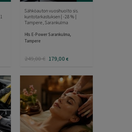
Sähköauton vuosihuolto sis.
61
kuntotarkastuksen | -28 % |
Tampere, Sarankulma
Hls E-Power Sarankulma,
Tampere
249
,00
€
179
,00
€