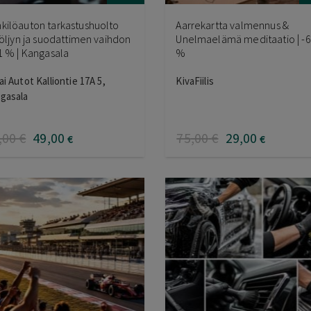
kilöauton tarkastushuolto
Aarrekartta valmennus &
. öljyn ja suodattimen vaihdon
Unelmaelämä meditaatio | -
51 % | Kangasala
%
ai Autot Kalliontie 17A 5,
KivaFiilis
gasala
,00
€
49
,00
75
,00
€
29
,00
€
€