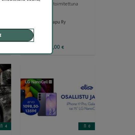
edulla | Kotiin toimitettuna
Suomen Superapu Ry
I
55
,00
€
30
,00
€
4
0