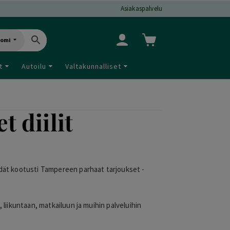
Asiakaspalvelu
uomi
t
Autoilu
Valtakunnalliset
 diilit
öydät kootusti Tampereen parhaat tarjoukset -
, liikuntaan, matkailuun ja muihin palveluihin