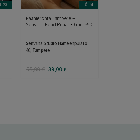
23
51
Päähieronta Tampere –
Senvana Head Ritual 30 min 39 €
Senvana Studio Hämeenpuisto
40, Tampere
55
,00
€
39
,00
€