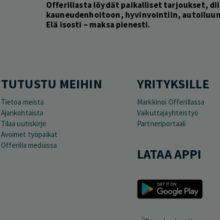
Offerillasta löydät paikalliset tarjoukset, dii
kauneudenhoitoon, hyvinvointiin, autoiluun 
Elä isosti – maksa pienesti.
TUTUSTU MEIHIN
YRITYKSILLE
Tietoa meistä
Markkinoi Offerillassa
Ajankohtaista
Vaikuttajayhteistyö
Tilaa uutiskirje
Partneriportaali
Avoimet työpaikat
Offerilla mediassa
LATAA APPI