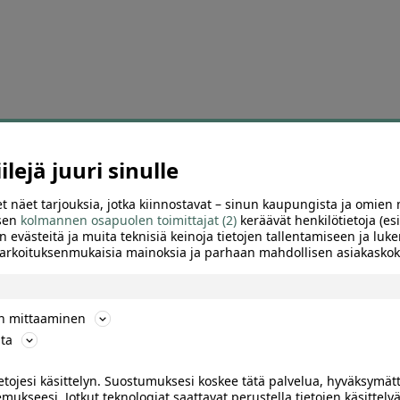
ED
T
lejä juuri sinulle
t näet tarjouksia, jotka kiinnostavat – sinun kaupungista ja omien 
 sen
kolmannen osapuolen toimittajat (2)
keräävät henkilötietoja (esi
n evästeitä ja muita teknisiä keinoja tietojen tallentamiseen ja luke
 tarkoituksenmukaisia mainoksia ja parhaan mahdollisen asiakask
ön mittaaminen
ta
0
ietojesi käsittelyn. Suostumuksesi koskee tätä palvelua, hyväksymät
BSTORE.FI – 10 % alennus
Naprapatia tai 50 min klassin
mukseesi. Jotkut teknologiat saattavat perustella tietojen käsittelyä