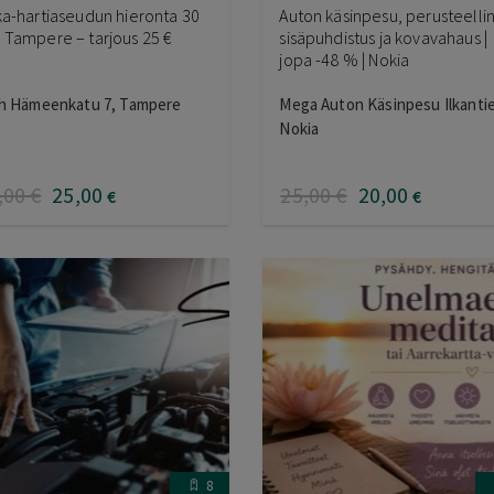
ka-hartiaseudun hieronta 30
Auton käsinpesu, perusteelli
 Tampere – tarjous 25 €
sisäpuhdistus ja kovavahaus |
jopa -48 % | Nokia
sh Hämeenkatu 7, Tampere
Mega Auton Käsinpesu Ilkantie
Nokia
,00
€
25
,00
25
,00
€
20
,00
€
€
8