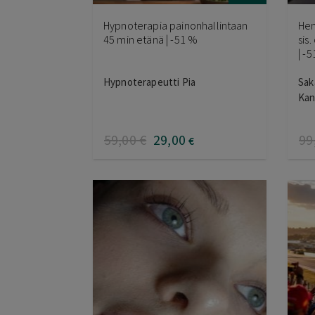
Hypnoterapia painonhallintaan
Hen
45 min etänä | -51 %
sis
| -
Hypnoterapeutti Pia
Sak
Kan
59
,00
€
29
,00
99
€