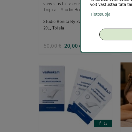
vahvistus tai rakennekynnet
kok
voit vastustaa tätä t
Toijala – Studio Bonita By Zayra
ale
Tietosuoja
Studio Bonita By Zayra Valtatie
MW
20L, Toijala
50
,00
€
20
,00
0
,0
€
12