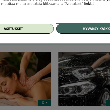
o valikoimasta myös
hieronta alk. 35 € | Tampere
ai muuttaa muita asetuksia klikkaamalla "Asetukset" linkkiä.
tuotteista
EBSTORE.FI
Naprapaatti Anette Tampere
ASETUKSET
HYVÄKSY KAIKK
0
60
,00
€
35
,00
€
€
5