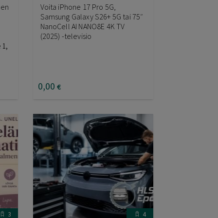
nen
Voita iPhone 17 Pro 5G,
Samsung Galaxy S26+ 5G tai 75″
NanoCell AI NANO8E 4K TV
(2025) -televisio
 1,
0
,00
€
3
4