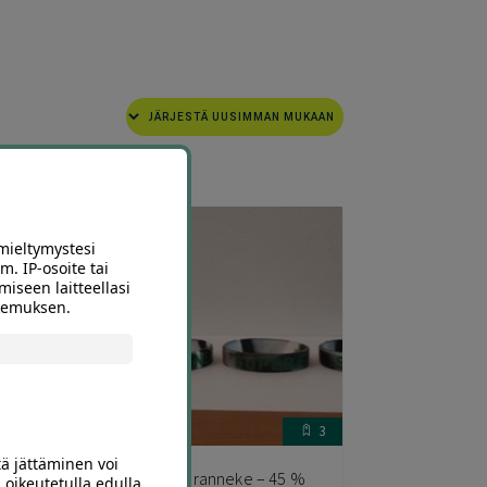
mieltymystesi
m. IP-osoite tai
miseen laitteellasi
okemuksen.
9
3
tä jättäminen voi
en
Super energiaranneke – 45 %
 oikeutetulla edulla,