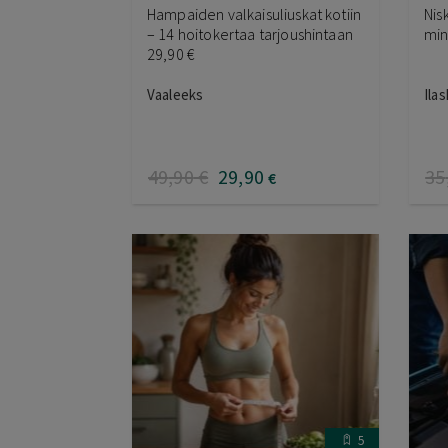
Hampaiden valkaisuliuskat kotiin
Nis
– 14 hoitokertaa tarjoushintaan
min
29,90 €
Vaaleeks
Ila
49
,90
€
29
,90
35
€
5