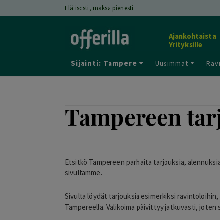
Elä isosti, maksa pienesti
Ajankohtaista
Yrityksille
Sijainti: Tampere
Uusimmat
Ravi
Tampereen tarjo
Etsitkö Tampereen parhaita tarjouksia, alennuksia 
sivultamme.
Sivulta löydät tarjouksia esimerkiksi ravintoloihin
Tampereella. Valikoima päivittyy jatkuvasti, joten 