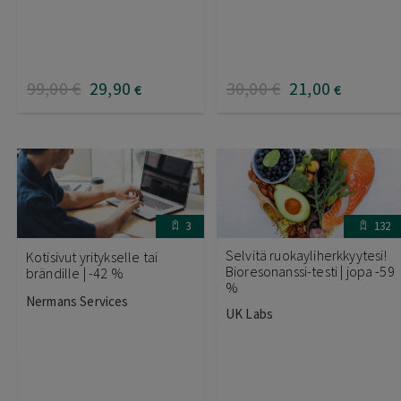
99
,00
€
29
,90
30
,00
€
21
,00
€
€
3
132
Selvitä ruokayliherkkyytesi!
Kotisivut yritykselle tai
Bioresonanssi-testi | jopa -59
brändille | -42 %
%
Nermans Services
UK Labs