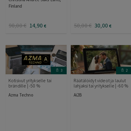
Finland
90
,00
€
14
,90
50
,00
€
30
,00
€
€
3
2
Kotisivut yritykselle tai
Räätälöidyt videot ja laulut
brändille | -50 %
lahjaksi tai yritykselle | -60 %
Azma Techno
Ai2B