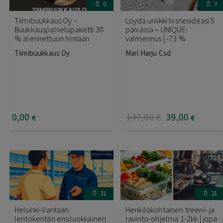
0
7
Tiimibuukkaus Oy –
Löydä uniikki bisnesideasi 5
Buukkauspalvelupaketti 30
päivässä – UNIQUE-
% alennettuun hintaan
valmennus | -73 %
Tiimibuukkaus Oy
Mari Harju Csd
0
,00
147
,00
€
39
,00
€
€
31
21
Helsinki-Vantaan
Henkilökohtainen treeni- ja
lentokentän ensiluokkainen
ravinto-ohjelma 1-2kk | jopa