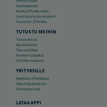
Peruuta tilaus
Asiakaspalvelu
Kuinka Offerilla toimii
Usein kysytyt kysymykset
Suosittele Offerillaa
TUTUSTU MEIHIN
Tietoa meistä
Ajankohtaista
Tilaa uutiskirje
Avoimet työpaikat
Offerilla mediassa
YRITYKSILLE
Markkinoi Offerillassa
Vaikuttajayhteistyö
Partneriportaali
LATAA APPI