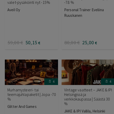
valet-pysäköinti nyt -15%
-78 %
Aveil Oy
Personal Trainer Eveliina
Ruuskanen
59
,00
€
50
,15
80
,00
€
25
,00
€
€
4
4
Murhamysteeri- tai
Vintage vaatteet – JAKE & IPI
teemajuhlapaketit | Jopa -70
Helsingissä ja
%
verkkokaupassa | Säästä 30
%
Glitter And Games
JAKE & IPI Vallila, Helsinki