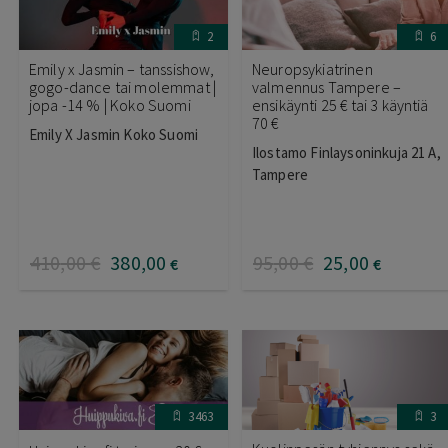
2
6
Emily x Jasmin – tanssishow,
Neuropsykiatrinen
gogo-dance tai molemmat |
valmennus Tampere –
jopa -14 % | Koko Suomi
ensikäynti 25 € tai 3 käyntiä
70 €
Emily X Jasmin Koko Suomi
Ilostamo Finlaysoninkuja 21 A,
Tampere
410
,00
€
380
,00
95
,00
€
25
,00
€
€
3463
3