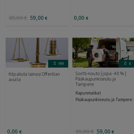
89
,00
€
59
,00
0
,00
€
€
999
4
Sortti-nouto | jopa -40 % |
Kilpailuta lainasi Offerillan
Pääkaupunkiseutu ja
avulla
Tampere
Kapunmatkat
Pääkaupunkiseutu ja Tampere
0
,00
99
,00
€
59
,00
€
€