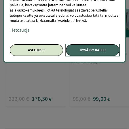
palvelua, hyväksymättä jättäminen voi vaikuttaa
asiakaskokemukseesi. Jotkut teknologiat saattavat perustella
tietojen käsittelyä oikeutetulla edulla, voit vastustaa tätä tai muuttaa
muita asetuksia klikkaamalla "Asetukset" linkkiä.
Tietosuoja
2
2
Kontillinen lapsuusmuistoja
Vanhan ajan kodinhoitaja 7h |
turvaan tai Muistelmakirjuri
Pirkanmaa
ASETUKSET
HYVÄKSY KAIKKI
kotiin | alk. 99 € | Koko Suomi
Vivo Hoiva Tampere Pirkanmaa
Muistelmakirjuri
322
,00
€
178
,50
99
,00
€
99
,00
€
€