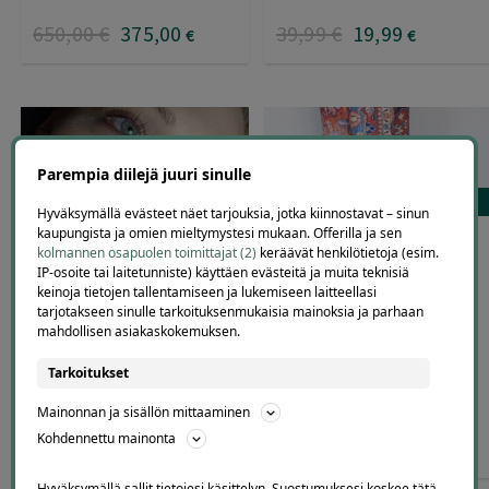
650
,00
€
375
,00
39
,99
€
19
,99
€
€
Parempia diilejä juuri sinulle
79
0
Hyväksymällä evästeet näet tarjouksia, jotka kiinnostavat – sinun
kaupungista ja omien mieltymystesi mukaan. Offerilla ja sen
Kasvohoito, brasilialainen
MATTO.fi – 15 %
kolmannen osapuolen toimittajat (2)
keräävät henkilötietoja (esim.
sokerointi tai ripsien
alennuskoodi
IP-osoite tai laitetunniste) käyttäen evästeitä ja muita teknisiä
kestotaivutus ja värjäys | Jopa
keinoja tietojen tallentamiseen ja lukemiseen laitteellasi
MATTO.fi
-50 % | Tampere
tarjotakseen sinulle tarkoituksenmukaisia mainoksia ja parhaan
mahdollisen asiakaskokemuksen.
Arvostelu
Kauneuspalvelut Krista
tuotteesta:
Tarkoitukset
5.00
/ 5
Tiikkaja Tampere
Mainonnan ja sisällön mittaaminen
Kohdennettu mainonta
60
,00
€
30
,00
0
,00
€
€
Hyväksymällä sallit tietojesi käsittelyn. Suostumuksesi koskee tätä