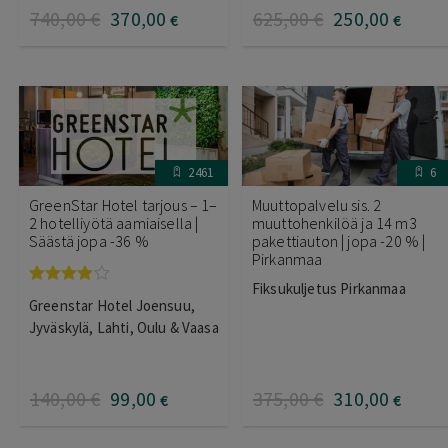
740
,00
€
370
,00
625
,00
€
250
,00
€
€
2461
6
GreenStar Hotel tarjous – 1–
Muuttopalvelu sis. 2
2 hotelliyötä aamiaisella |
muuttohenkilöä ja 14 m3
Säästä jopa -36 %
pakettiauton | jopa -20 % |
Pirkanmaa
Fiksukuljetus Pirkanmaa
Arvostelu
Greenstar Hotel Joensuu,
tuotteesta:
4.00
/ 5
Jyväskylä, Lahti, Oulu & Vaasa
140
,00
€
99
,00
375
,00
€
310
,00
€
€