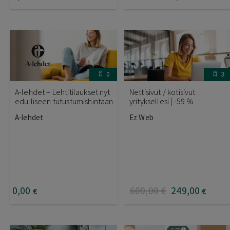
0
3
A-lehdet – Lehtitilaukset nyt
Nettisivut / kotisivut
edulliseen tutustumishintaan
yrityksellesi | -59 %
A-lehdet
Ez Web
0
,00
600
,00
€
249
,00
€
€