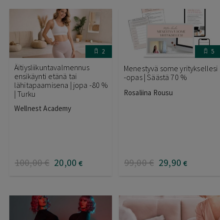
2
5
Äitiysliikuntavalmennus
Menestyvä some yrityksellesi
ensikäynti etänä tai
-opas | Säästä 70 %
lähitapaamisena | jopa -80 %
Rosaliina Rousu
| Turku
Wellnest Academy
100
,00
€
20
,00
99
,00
€
29
,90
€
€