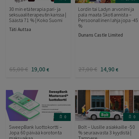
30 min etäterapia pari- ja
Lordin tai Ladyn arvonimi ja
seksuaaliterapeutin kanssa |
pala maata Skotlannista –
Säästä 71 % | Koko Suomi
Persoonallinen lahja jopa -45
%
Täti Auttaa
Dunans Castle Limited
65
,00
€
19
,00
27
,00
€
14
,90
€
€
0
0
SweepBank luottokortti –
Bolt – Uusille asiakkaille -50
Jopa 60 päivää korotonta
% seuraavasta 3 kyydistä |
maksuaikaa
Tampere