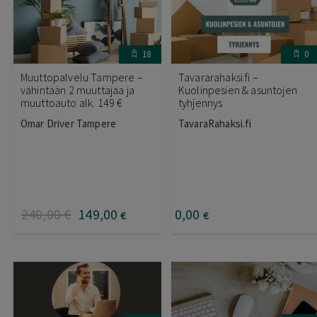
18
0
Muuttopalvelu Tampere –
Tavararahaksi.fi –
vähintään 2 muuttajaa ja
Kuolinpesien & asuntojen
muuttoauto alk. 149 €
tyhjennys
Omar Driver Tampere
TavaraRahaksi.fi
240
,00
€
149
,00
0
,00
€
€