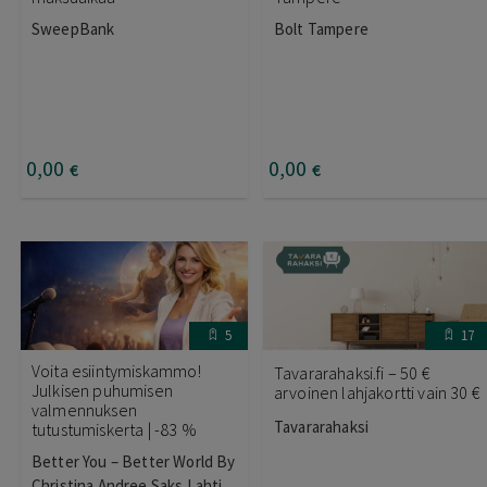
SweepBank
Bolt Tampere
0
,00
0
,00
€
€
5
17
Voita esiintymiskammo!
Tavararahaksi.fi – 50 €
Julkisen puhumisen
arvoinen lahjakortti vain 30 €
valmennuksen
Tavararahaksi
tutustumiskerta | -83 %
Better You – Better World By
Christina Andree Saks Lahti,