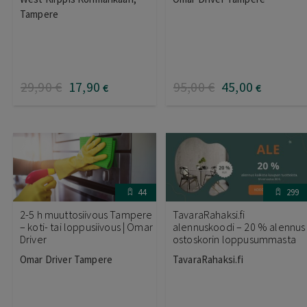
Tampere
29
,90
€
17
,90
95
,00
€
45
,00
€
€
44
299
2-5 h muuttosiivous Tampere
TavaraRahaksi.fi
– koti- tai loppusiivous | Omar
alennuskoodi – 20 % alennus
Driver
ostoskorin loppusummasta
Omar Driver Tampere
TavaraRahaksi.fi