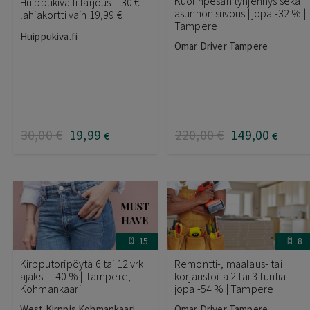
Kuolinpesän tyhjennys sekä
Huippukiva.fi tarjous – 30 €
asunnon siivous | jopa -32 % |
lahjakortti vain 19,99 €
Tampere
Huippukiva.fi
Omar Driver Tampere
30
,00
€
19
,99
220
,00
€
149
,00
€
€
15
8
Kirpputoripöytä 6 tai 12 vrk
Remontti-, maalaus- tai
ajaksi | -40 % | Tampere,
korjaustöitä 2 tai 3 tuntia |
Kohmankaari
jopa -54 % | Tampere
West Kirppis Kohmankaari,
Omar Driver Tampere