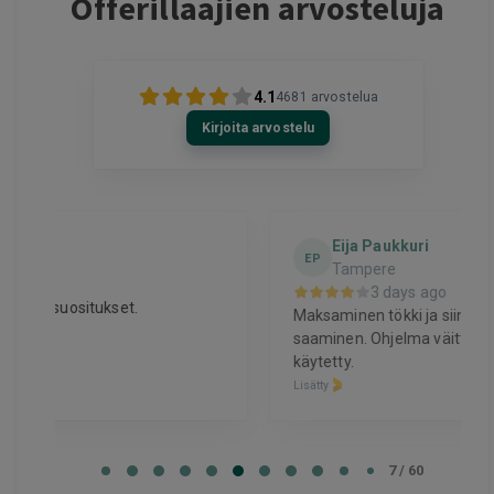
Offerillaajien arvosteluja
4.1
4681
arvostelua
Kirjoita arvostelu
Eija Paukkuri
EP
Tampere
3 days ago
Maksaminen tökki ja siinä alennuksen
saaminen. Ohjelma väitti, että alennus oli jo
käytetty.
Lisätty
Page
7
7 / 60
of