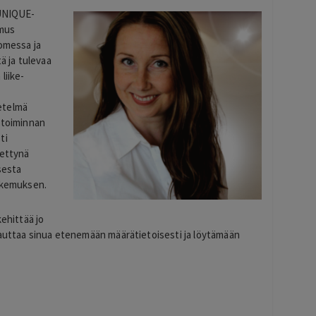
 UNIQUE-
emus
uomessa ja
ä ja tulevaa
liike­
etelmä
ystoiminnan
ti
tettynä
sesta
kokemuksen.
kehittää jo
 auttaa sinua etenemään määrätietoisesti ja löytämään