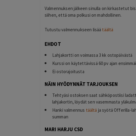
Valmennuksen jälkeen sinulla on kirkastetut bi
siihen, että oma polkusi on mahdollinen.
Tutustu valmennukseen lisää
täältä
EHDOT
Lahjakortti on voimassa 3 kk ostopäivästä
Kurssi on käytettävissä 60 pv ajan ensimmä
Ei ostorajoitusta
NÄIN HYÖDYNNÄT TARJOUKSEN
Tehtyäsi ostoksen saat sähköpostiisi ladat
lahjakortin, löydät sen vasemmasta yläkulma
Hanki valmennus
täältä
ja syötä Offerilla-l
summan
MARI HARJU CSD