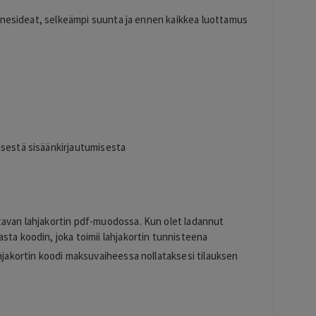
60
snesideat, selkeämpi suunta ja ennen kaikkea luottamus
isestä sisäänkirjautumisesta
tavan lahjakortin pdf-muodossa. Kun olet ladannut
sta koodin, joka toimii lahjakortin tunnisteena
ahjakortin koodi maksuvaiheessa nollataksesi tilauksen