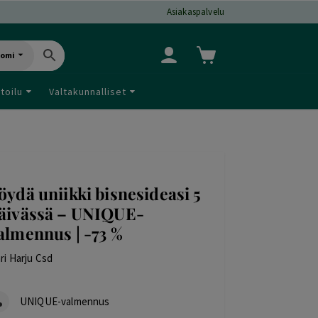
Asiakaspalvelu
uomi
toilu
Valtakunnalliset
öydä uniikki bisnesideasi 5
äivässä – UNIQUE-
almennus | -73 %
ri Harju Csd
UNIQUE-valmennus