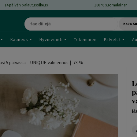
14
päivän palautusoikeus
100 % suomalainen
Koko S
Kauneus
Hyvinvointi
Tekeminen
Palvelut
Au
easi 5 päivässä – UNIQUE-valmennus | -73 %
L
p
v
Ma