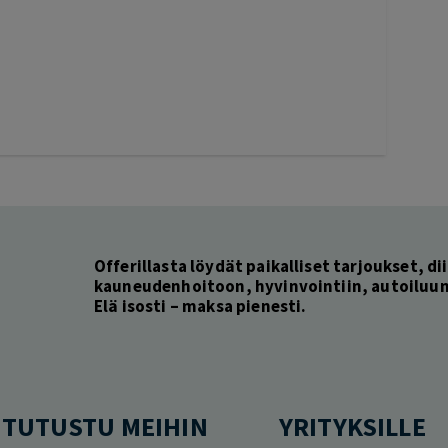
Offerillasta löydät paikalliset tarjoukset, dii
kauneudenhoitoon, hyvinvointiin, autoiluun 
Elä isosti – maksa pienesti.
TUTUSTU MEIHIN
YRITYKSILLE