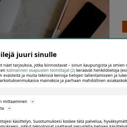
lejä juuri sinulle
t näet tarjouksia, jotka kiinnostavat – sinun kaupungista ja omien 
 sen
kolmannen osapuolen toimittajat (2)
keräävät henkilötietoja (esi
n evästeitä ja muita teknisiä keinoja tietojen tallentamiseen ja luke
 tarkoituksenmukaisia mainoksia ja parhaan mahdollisen asiakask
TTELE
ön mittaaminen
5 päivässä – UNIQUE-valmennus | -73 %
ta
Of
ietojesi käsittelyn. Suostumuksesi koskee tätä palvelua, hyväksymät
elä löytänyt sitä omaa ainutlaatuista juttuasi? Et ole yksin
mukseesi. Jotkut teknologiat saattavat perustella tietojen käsittelyä