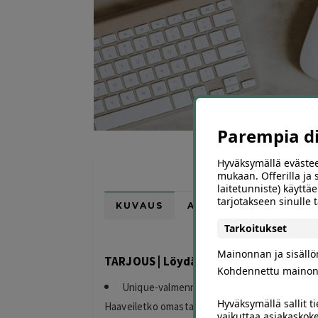
Parempia dii
Hyväksymällä evästee
mukaan. Offerilla ja
laitetunniste) käyttäe
tarjotakseen sinulle
KUVAUS
ARVIOT (0)
SUOSI
Tarkoitukset
Mainonnan ja sisäll
TARJOUS | Löydä uniikki bisnesideasi 
Kohdennettu mainon
Unique-valmennus 39 € (arvo 147 €)
Hyväksymällä sallit t
Haaveiletko omasta bisneksestä, mutta et ole vi
vaikuttaa asiakaskoke