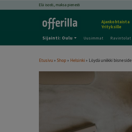
Elä isosti, maksa pienesti
Ajankohtaista
Yrityksille
Sijainti: Oulu
Uusimmat
Ravintolat
Etusivu
»
Shop
»
Helsinki
»
Löydä uniikki bisnesid