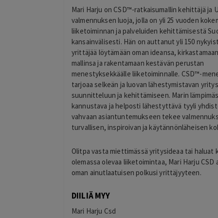
Mari Harju on CSD™-ratkaisumallin kehittäjä ja
valmennuksen luoja, jolla on yli 25 vuoden kok
liiketoiminnan ja palveluiden kehittämisestä S
kansainvälisesti. Hän on auttanut yli 150 nykyist
yrittäjää löytämään oman ideansa, kirkastamaan 
mallinsa ja rakentamaan kestävän perustan
menestyksekkäälle liiketoiminnalle. CSD™-men
tarjoaa selkeän ja luovan lähestymistavan yrit
suunnitteluun ja kehittämiseen. Marin lämpimäs
kannustava ja helposti lähestyttävä tyyli yhdis
vahvaan asiantuntemukseen tekee valmennuk
turvallisen, inspiroivan ja käytännönläheisen 
Olitpa vasta miettimässä yritysideaa tai haluat 
olemassa olevaa liiketoimintaa, Mari Harju CSD
oman ainutlaatuisen polkusi yrittäjyyteen.
DIILIÄ MYY
Mari Harju Csd