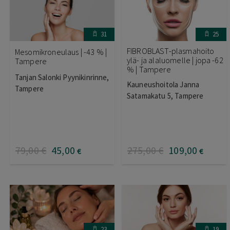
31
25
FIBROBLAST-plasmahoito
Mesomikroneulaus | -43 % |
ylä- ja alaluomelle | jopa -62
Tampere
% | Tampere
Tanjan Salonki Pyynikinrinne,
Kauneushoitola Janna
Tampere
Satamakatu 5, Tampere
79
,00
€
45
,00
275
,00
€
109
,00
€
€
23
19