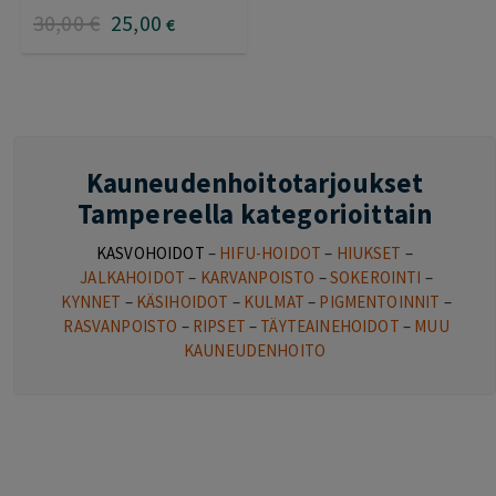
30
,00
€
25
,00
€
Kauneudenhoitotarjoukset
Tampereella kategorioittain
KASVOHOIDOT
–
HIFU-HOIDOT
–
HIUKSET
–
JALKAHOIDOT
–
KARVANPOISTO
–
SOKEROINTI
–
KYNNET
–
KÄSIHOIDOT
–
KULMAT
–
PIGMENTOINNIT
–
RASVANPOISTO
–
RIPSET
–
TÄYTEAINEHOIDOT
–
MUU
KAUNEUDENHOITO