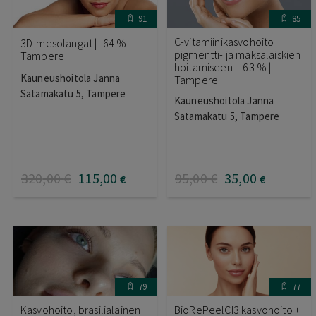
91
85
C-vitamiinikasvohoito
3D-mesolangat | -64 % |
pigmentti- ja maksaläiskien
Tampere
hoitamiseen | -63 % |
Kauneushoitola Janna
Tampere
Satamakatu 5, Tampere
Kauneushoitola Janna
Satamakatu 5, Tampere
320
,00
€
115
,00
95
,00
€
35
,00
€
€
79
77
Kasvohoito, brasilialainen
BioRePeelCI3 kasvohoito +