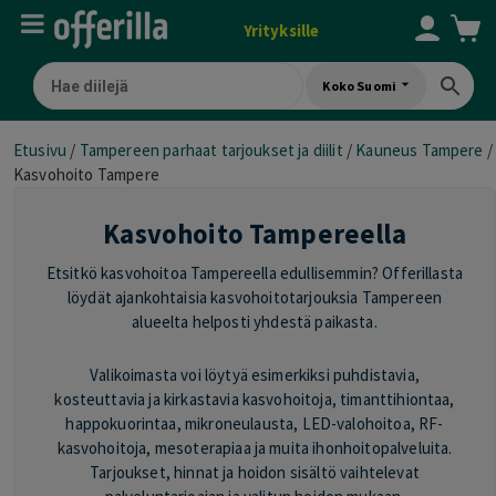
Yrityksille
Koko Suomi
Etusivu
/
Tampereen parhaat tarjoukset ja diilit
/
Kauneus Tampere
/
Kasvohoito Tampere
Kasvohoito Tampereella
Etsitkö kasvohoitoa Tampereella edullisemmin? Offerillasta
löydät ajankohtaisia kasvohoitotarjouksia Tampereen
alueelta helposti yhdestä paikasta.
Valikoimasta voi löytyä esimerkiksi puhdistavia,
kosteuttavia ja kirkastavia kasvohoitoja, timanttihiontaa,
happokuorintaa, mikroneulausta, LED-valohoitoa, RF-
kasvohoitoja, mesoterapiaa ja muita ihonhoitopalveluita.
Tarjoukset, hinnat ja hoidon sisältö vaihtelevat