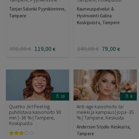
Tanjan Salonki Pyynikinrinne,
Kauneuspalvelut &
Tampere
Hyvinvointi Galina
Koskipuisto, Tampere
390
,00
€
119
,00
148
,00
€
79
,00
€
€
10
8
Quattro Jet Peeling
Anti-age kasvohoito tai
puhdistava kasvohoito 90
meikki ja kampaus | jopa -35
min | -36 % | Tampere,
% | Tampere, Keskusta
Koskipuisto
Anderson Studio Keskusta,
Tampere