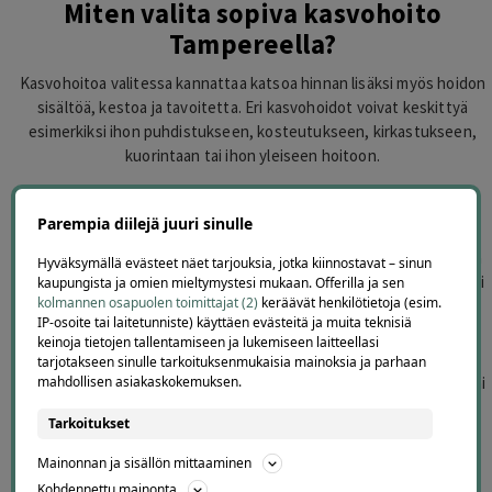
Miten valita sopiva kasvohoito
Tampereella?
Kasvohoitoa valitessa kannattaa katsoa hinnan lisäksi myös hoidon
sisältöä, kestoa ja tavoitetta. Eri kasvohoidot voivat keskittyä
esimerkiksi ihon puhdistukseen, kosteutukseen, kirkastukseen,
kuorintaan tai ihon yleiseen hoitoon.
Tarjouksissa voi olla mukana esimerkiksi peruskasvohoito,
Parempia diilejä juuri sinulle
timanttihionta, happokuorinta, mikroneulaus, LED-valohoito, RF-
kasvohoito tai jokin muu kasvojen alueen hoito. Koska palveluiden
Hyväksymällä evästeet näet tarjouksia, jotka kiinnostavat – sinun
sisällöt vaihtelevat, tarjouksen ehdot kannattaa lukea huolellisesti
kaupungista ja omien mieltymystesi mukaan. Offerilla ja sen
kolmannen osapuolen toimittajat (2)
keräävät henkilötietoja (esim.
ennen ostamista.
IP-osoite tai laitetunniste) käyttäen evästeitä ja muita teknisiä
keinoja tietojen tallentamiseen ja lukemiseen laitteellasi
Tarkista aina myös hoitolan sijainti, käyttöaika, ajanvarausohjeet,
tarjotakseen sinulle tarkoituksenmukaisia mainoksia ja parhaan
mahdollisen asiakaskokemuksen.
mahdolliset lisämaksut ja se, koskeeko tarjous kaikkia asiakkaita vai
esimerkiksi vain uusia asiakkaita.
Tarkoitukset
Mainonnan ja sisällön mittaaminen
Usein kysyttyä kasvohoidoista Tampereella
Kohdennettu mainonta