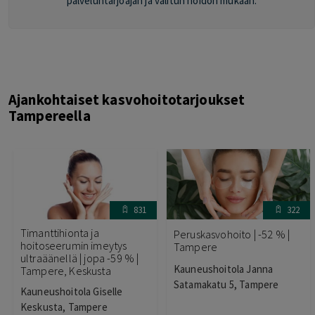
palveluntarjoajan ja valitun hoidon mukaan.
Ajankohtaiset kasvohoitotarjoukset
Tampereella
831
322
Timanttihionta ja
Peruskasvohoito | -52 % |
hoitoseerumin imeytys
Tampere
ultraäänellä | jopa -59 % |
Kauneushoitola Janna
Tampere, Keskusta
Satamakatu 5, Tampere
Kauneushoitola Giselle
Keskusta, Tampere