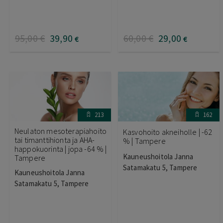
95
,00
€
39
,90
60
,00
€
29
,00
€
€
213
162
Neulaton mesoterapiahoito
Kasvohoito akneiholle | -62
tai timanttihionta ja AHA-
% | Tampere
happokuorinta | jopa -64 % |
Kauneushoitola Janna
Tampere
Satamakatu 5, Tampere
Kauneushoitola Janna
Satamakatu 5, Tampere