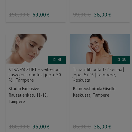
150
,00
€
69
,00
99
,00
€
38
,00
€
€
41
38
XTRA FACELIFT – veitsetön
Timanttihionta 1-2 kertaa |
kasvojen kohotus | jopa -50
jopa -57 % | Tampere,
% | Tampere
Keskusta
Studio Exclusive
Kauneushoitola Giselle
Rautatienkatu 11-13,
Keskusta, Tampere
Tampere
180
,00
€
95
,00
85
,00
€
38
,00
€
€