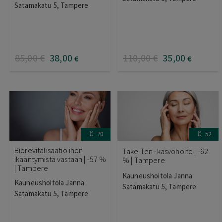
Satamakatu 5, Tampere
85
,00
€
38
,00
110
,00
€
35
,00
€
€
70
52
Biorevitalisaatio ihon
Take Ten -kasvohoito | -62
ikääntymistä vastaan | -57 %
% | Tampere
| Tampere
Kauneushoitola Janna
Kauneushoitola Janna
Satamakatu 5, Tampere
Satamakatu 5, Tampere