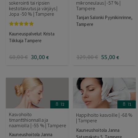
sokerointi tai ripsien
mikroneulaus | -57 % |
kestotaivutus ja värjäys |
Tampere
Jopa -50 % | Tampere
Tanjan Salonki Pyynikinrinne,
Tampere
Arvostelu
Kauneuspalvelut Krista
tuotteesta:
5.00
/ 5
Tiikkaja Tampere
60
,00
€
30
,00
129
,00
€
55
,00
€
€
72
71
Kasvohoito
Happihoito kasvoille | -68 %
timanttihionnalla ja
| Tampere
naamiolla | -55 % | Tampere
Kauneushoitola Janna
Kauneushoitola Janna
Satamakatu 5, Tampere