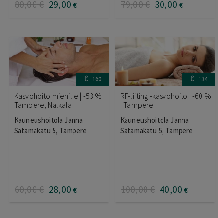
80
,00
€
29
,00
79
,00
€
30
,00
€
€
160
134
Kasvohoito miehille | -53 % |
RF-lifting -kasvohoito | -60 %
Tampere, Nalkala
| Tampere
Kauneushoitola Janna
Kauneushoitola Janna
Satamakatu 5, Tampere
Satamakatu 5, Tampere
60
,00
€
28
,00
100
,00
€
40
,00
€
€