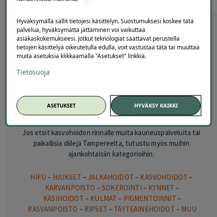
Hyväksymällä sallit tietojesi käsittelyn. Suostumuksesi koskee tätä
palvelua, hyväksymättä jättäminen voi vaikuttaa
Kasvohoitojen lisäksi muita
asiakaskokemukseesi. Jotkut teknologiat saattavat perustella
suosittuja kauneustarjouksia
tietojen käsittelyä oikeutetulla edulla, voit vastustaa tätä tai muuttaa
muita asetuksia klikkaamalla "Asetukset" linkkiä.
Tampereella
Tietosuoja
Kasvohoitojen lisäksi Offerillasta voi löytyä Tampereella
myös muita kauneudenhoidon tarjouksia, kuten
jalkahoitoja, ripsihoitoja, kulmien muotoiluja, kynsihoitoja,
ASETUKSET
HYVÄKSY KAIKKI
sokerointeja ja muita hemmotteluhoitoja.
Jos etsit kasvohoidon rinnalle muita kauneuspalveluita tai
paikallisia diilejä Tampereelta, tutustu myös muihin
ajankohtaisiin kategorioihin.
HIFU
–
HIUKSET
–
JALKAHOIDOT
–
KASVOHOIDOT
–
KARVANPOISTO
–
SOKEROINTI
–
KYNNET
–
KÄSIHOIDOT
–
KULMAT
–
PIGMENTOINNIT
–
RASVANPOISTO
–
RIPSET
–
TÄYTEAINEHOIDOT
–
MUU