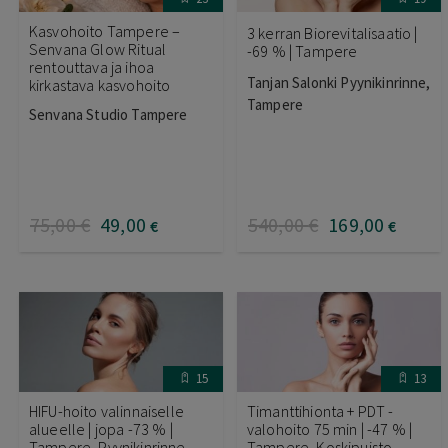
Kasvohoito Tampere –
3 kerran Biorevitalisaatio |
Senvana Glow Ritual
-69 % | Tampere
rentouttava ja ihoa
Tanjan Salonki Pyynikinrinne,
kirkastava kasvohoito
Tampere
Senvana Studio Tampere
75
,00
€
49
,00
540
,00
€
169
,00
€
€
15
13
HIFU-hoito valinnaiselle
Timanttihionta + PDT -
alueelle | jopa -73 % |
valohoito 75 min | -47 % |
Tampere, Pyynikinrinne
Tampere, Koskipuisto