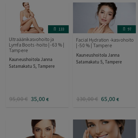
133
97
Ultraäänikasvohoito ja
Facial Hydration -kasvohoito
Lymfa Boots -hoito | -63 % |
| -50 % | Tampere
Tampere
Kauneushoitola Janna
Kauneushoitola Janna
Satamakatu 5, Tampere
Satamakatu 5, Tampere
95
,00
€
35
,00
130
,00
€
65
,00
€
€