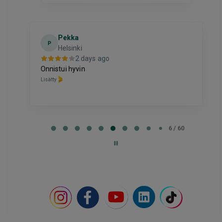
El
E
2 days ago
Hyvä
Lisätty
Page
7
7 / 60
of
60