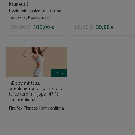
Arvostelu
Kauneus &
tuotteesta:
3.00
/ 5
Hyvinvointipalvelut – Galina
Tampere, Koskipuisto
169
,00
€
109
,00
60
,00
€
39
,00
€
€
5
InBody-mittaus,
urheiluhieronta, kasvohoito
tai sokerointi | jopa -47 % |
Hämeenlinna
Firefox Fitness Hämeenlinna