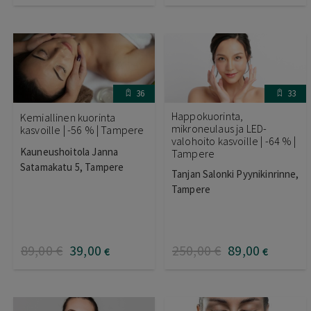
36
33
Happokuorinta,
Kemiallinen kuorinta
mikroneulaus ja LED-
kasvoille | -56 % | Tampere
valohoito kasvoille | -64 % |
Kauneushoitola Janna
Tampere
Satamakatu 5, Tampere
Tanjan Salonki Pyynikinrinne,
Tampere
89
,00
€
39
,00
250
,00
€
89
,00
€
€