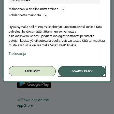
Ajankohtaista
Mainonnan ja sisällön mittaaminen
Tilaa uutiskirje
Kohdennettu mainonta
Avoimet työpaikat
Offerilla mediassa
Hyväksymällä sallit tietojesi käsittelyn. Suostumuksesi koskee tätä
YRITYKSILLE
palvelua, hyväksymättä jättäminen voi vaikuttaa
asiakaskokemukseesi. Jotkut teknologiat saattavat perustella
Markkinoi Offerillassa
tietojen käsittelyä oikeutetulla edulla, voit vastustaa tätä tai muuttaa
muita asetuksia klikkaamalla "Asetukset" linkkiä.
Vaikuttajayhteistyö
Partneriportaali
Tietosuoja
LATAA APPI
ASETUKSET
HYVÄKSY KAIKKI