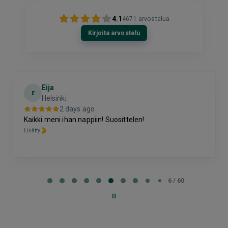
4.1
4671
arvostelua
Kirjoita arvostelu
Eija
E
Helsinki
2 days ago
Kaikki meni ihan nappiin! Suosittelen!
Lisätty
Page
6
6 / 60
of
60