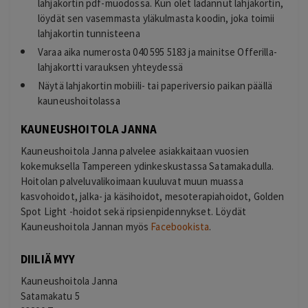
lahjakortin pdf-muodossa. Kun olet ladannut lahjakortin,
löydät sen vasemmasta yläkulmasta koodin, joka toimii
lahjakortin tunnisteena
Varaa aika numerosta 040 595 5183 ja mainitse Offerilla-
lahjakortti varauksen yhteydessä
Näytä lahjakortin mobiili- tai paperiversio paikan päällä
kauneushoitolassa
KAUNEUSHOITOLA JANNA
Kauneushoitola Janna palvelee asiakkaitaan vuosien
kokemuksella Tampereen ydinkeskustassa Satamakadulla.
Hoitolan palveluvalikoimaan kuuluvat muun muassa
kasvohoidot, jalka- ja käsihoidot, mesoterapiahoidot, Golden
Spot Light -hoidot sekä ripsienpidennykset. Löydät
Kauneushoitola Jannan myös
Facebookista
.
DIILIÄ MYY
Kauneushoitola Janna
Satamakatu 5