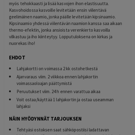
myös tehokkaasti ja lisää kasvojen ihon elastisuutta.
Kasvohoidossa kasvoille levitetään ensin viilentävä
geelimäinen naamio, jonka päälle levitetään kipsinaamio.
Kipsinaamio yhdessä viilentävän naamion kanssa saa aikaan
thermo-efektin, jonka ansioista verenkierto kasvoilla
vilkastuu ja iho kiinteytyy. Lopputuloksena on kirkas ja
nuorekas iho!
EHDOT
Lahjakortti on voimassa 2 kk ostohetkestä
Ajanvaraus viim. 2 viikkoa ennen lahjakortin
voimassaoloajan päättymistä
Peruutukset viim. 24 h ennen varattua aikaa
Voit ostaa/käyttää 1 lahjakortin ja ostaa useamman
lahjaksi
NÄIN HYÖDYNNÄT TARJOUKSEN
Tehtyäsi ostoksen saat sähköpostiisi ladattavan