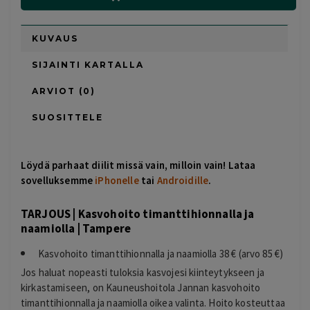
KUVAUS
SIJAINTI KARTALLA
ARVIOT (0)
SUOSITTELE
Löydä parhaat diilit missä vain, milloin vain! Lataa
sovelluksemme
iPhonelle
tai
Androidille
.
TARJOUS | Kasvohoito timanttihionnalla ja
naamiolla | Tampere
Kasvohoito timanttihionnalla ja naamiolla 38 € (arvo 85 €)
Jos haluat nopeasti tuloksia kasvojesi kiinteytykseen ja
kirkastamiseen, on Kauneushoitola Jannan kasvohoito
timanttihionnalla ja naamiolla oikea valinta. Hoito kosteuttaa