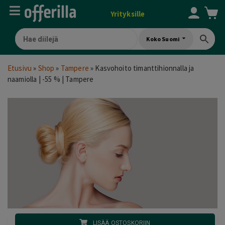
Yrityksille
Koko Suomi
Etusivu
»
Shop
»
Tampere
»
Kasvohoito timanttihionnalla ja
naamiolla | -55 % | Tampere
LISÄÄ OSTOSKORIIN