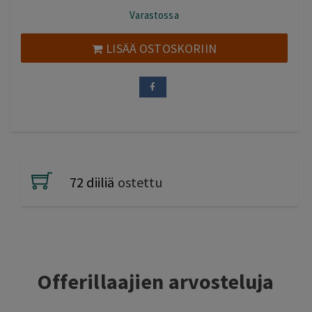
hinta
hinta
Varastossa
oli:
on:
85,00 €.
38,00 €.
LISÄÄ OSTOSKORIIN
72 diiliä
ostettu
Offerillaajien arvosteluja