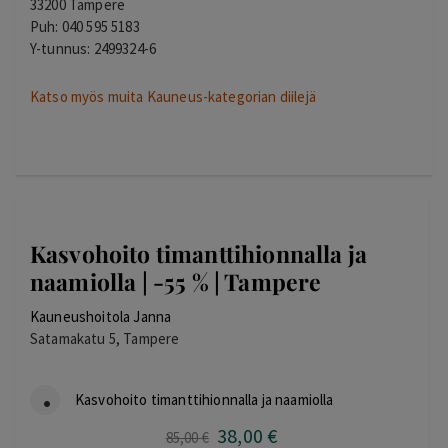
33200 Tampere
Puh: 040 595 5183
Y-tunnus: 2499324-6
Katso myös muita Kauneus-kategorian diilejä
Kasvohoito timanttihionnalla ja
naamiolla | -55 % | Tampere
Kauneushoitola Janna
Satamakatu 5, Tampere
Kasvohoito timanttihionnalla ja naamiolla
38
,00
€
Alkuperäinen
Nykyinen
85
,00
€