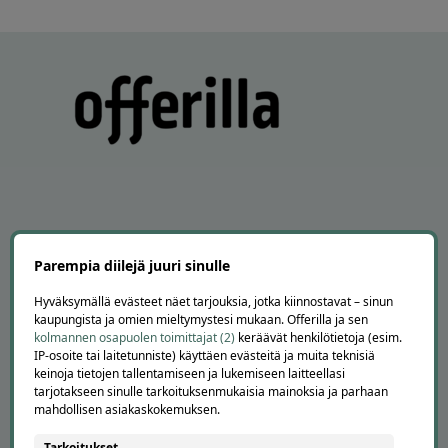
APUA JA NEUVOJA
Parempia diilejä juuri sinulle
Peruuta tilaus
Asiakaspalvelu
Hyväksymällä evästeet näet tarjouksia, jotka kiinnostavat – sinun
kaupungista ja omien mieltymystesi mukaan. Offerilla ja sen
Kuinka Offerilla toimii
kolmannen osapuolen toimittajat (2)
keräävät henkilötietoja (esim.
Usein kysytyt kysymykset
IP-osoite tai laitetunniste) käyttäen evästeitä ja muita teknisiä
Suosittele Offerillaa
keinoja tietojen tallentamiseen ja lukemiseen laitteellasi
tarjotakseen sinulle tarkoituksenmukaisia mainoksia ja parhaan
TUTUSTU MEIHIN
mahdollisen asiakaskokemuksen.
Tietoa meistä
Tarkoitukset