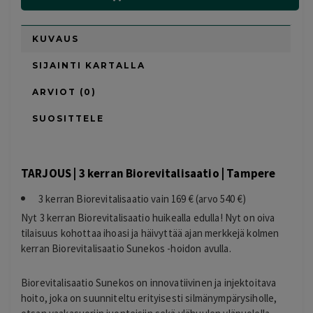
KUVAUS
SIJAINTI KARTALLA
ARVIOT (0)
SUOSITTELE
TARJOUS | 3 kerran Biorevitalisaatio | Tampere
3 kerran Biorevitalisaatio vain 169 € (arvo 540 €)
Nyt 3 kerran Biorevitalisaatio huikealla edulla! Nyt on oiva
tilaisuus kohottaa ihoasi ja häivyttää ajan merkkejä kolmen
kerran Biorevitalisaatio Sunekos -hoidon avulla.
Biorevitalisaatio Sunekos on innovatiivinen ja injektoitava
hoito, joka on suunniteltu erityisesti silmänympärysiholle,