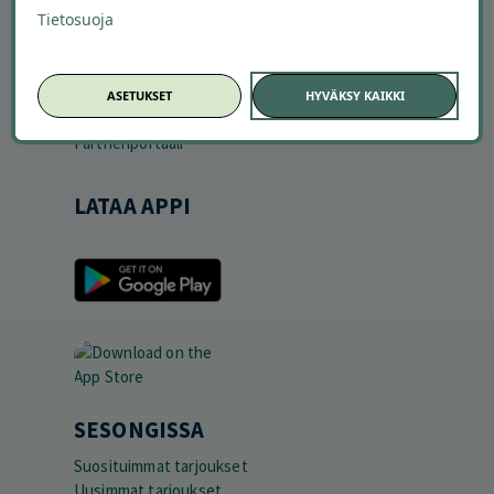
Offerilla mediassa
Tietosuoja
YRITYKSILLE
Markkinoi Offerillassa
ASETUKSET
HYVÄKSY KAIKKI
Vaikuttajayhteistyö
Partneriportaali
LATAA APPI
SESONGISSA
Suosituimmat tarjoukset
Uusimmat tarjoukset