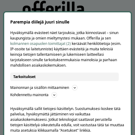
Parempia diilejä juuri sinulle
Hyväksymällä evästeet näet tarjouksia, jotka kiinnostavat – sinun
kaupungista ja omien mieltymystesi mukaan. Offerilla ja sen
kolmannen osapuolen toimittajat (2)
keräävät henkilötietoja (esim.
IP-osoite tai laitetunniste) käyttäen evästeitä ja muita teknisiä
APUA JA NEUVOJA
keinoja tietojen tallentamiseen ja lukemiseen laitteellasi
tarjotakseen sinulle tarkoituksenmukaisia mainoksia ja parhaan
Peruuta tilaus
mahdollisen asiakaskokemuksen.
Asiakaspalvelu
Kuinka Offerilla toimii
Tarkoitukset
Usein kysytyt kysymykset
Mainonnan ja sisällön mittaaminen
Suosittele Offerillaa
Kohdennettu mainonta
TUTUSTU MEIHIN
Hyväksymällä sallit tietojesi käsittelyn. Suostumuksesi koskee tätä
Tietoa meistä
palvelua, hyväksymättä jättäminen voi vaikuttaa
Ajankohtaista
asiakaskokemukseesi. Jotkut teknologiat saattavat perustella
Tilaa uutiskirje
tietojen käsittelyä oikeutetulla edulla, voit vastustaa tätä tai muuttaa
muita asetuksia klikkaamalla "Asetukset" linkkiä.
Avoimet työpaikat