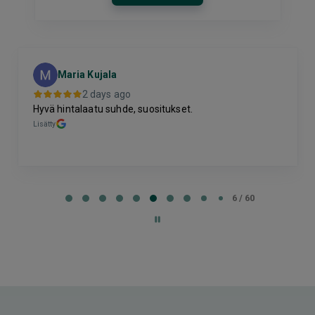
Maria Kujala
2 days ago
Hyvä hintalaatu suhde, suositukset.
Lisätty
Page
6
6 / 60
of
60