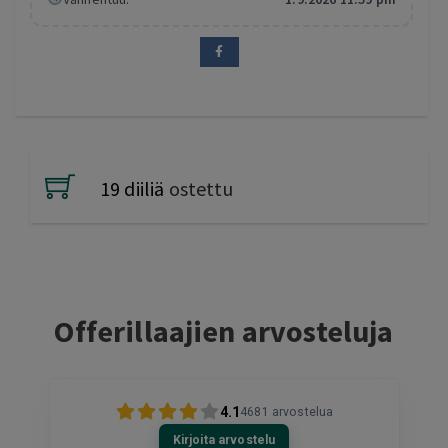
19 diiliä
ostettu
Offerillaajien arvosteluja
4.1
4681
arvostelua
Kirjoita arvostelu