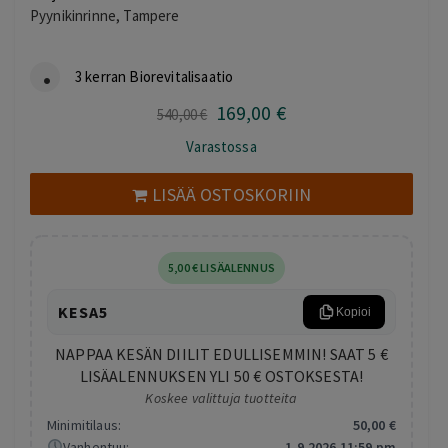
Pyynikinrinne, Tampere
3 kerran Biorevitalisaatio
169
,00
€
Alkuperäinen
Nykyinen
540
,00
€
hinta
hinta
Varastossa
oli:
on:
540,00 €.
169,00 €.
LISÄÄ OSTOSKORIIN
5
,00
€
LISÄALENNUS
KESA5
Kopioi
NAPPAA KESÄN DIILIT EDULLISEMMIN! SAAT 5 €
LISÄALENNUKSEN YLI 50 € OSTOKSESTA!
Koskee valittuja tuotteita
Minimitilaus:
50
,00
€
Vanhentuu:
1.9.2026 11:59 pm