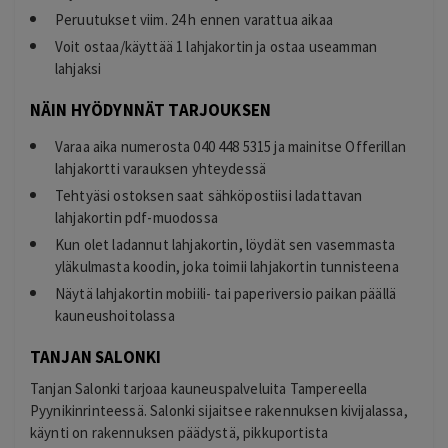
Peruutukset viim. 24 h ennen varattua aikaa
Voit ostaa/käyttää 1 lahjakortin ja ostaa useamman
lahjaksi
NÄIN HYÖDYNNÄT TARJOUKSEN
Varaa aika numerosta 040 448 5315 ja mainitse Offerillan
lahjakortti varauksen yhteydessä
Tehtyäsi ostoksen saat sähköpostiisi ladattavan
lahjakortin pdf-muodossa
Kun olet ladannut lahjakortin, löydät sen vasemmasta
yläkulmasta koodin, joka toimii lahjakortin tunnisteena
Näytä lahjakortin mobiili- tai paperiversio paikan päällä
kauneushoitolassa
TANJAN SALONKI
Tanjan Salonki tarjoaa kauneuspalveluita Tampereella
Pyynikinrinteessä. Salonki sijaitsee rakennuksen kivijalassa,
käynti on rakennuksen päädystä, pikkuportista