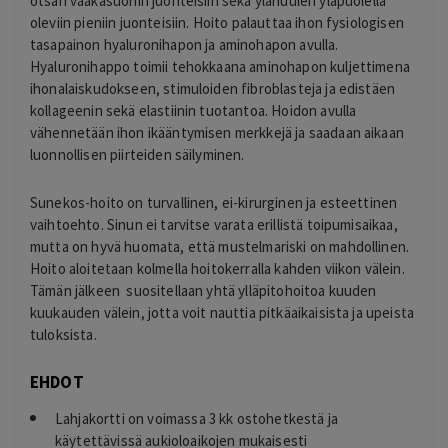
otsan vaakasuoriin juonteisiin sekä ylähuulen yläpuolella
oleviin pieniin juonteisiin. Hoito palauttaa ihon fysiologisen
tasapainon hyaluronihapon ja aminohapon avulla.
Hyaluronihappo toimii tehokkaana aminohapon kuljettimena
ihonalaiskudokseen, stimuloiden fibroblasteja ja edistäen
kollageenin sekä elastiinin tuotantoa. Hoidon avulla
vähennetään ihon ikääntymisen merkkejä ja saadaan aikaan
luonnollisen piirteiden säilyminen.
Sunekos-hoito on turvallinen, ei-kirurginen ja esteettinen
vaihtoehto. Sinun ei tarvitse varata erillistä toipumisaikaa,
mutta on hyvä huomata, että mustelmariski on mahdollinen.
Hoito aloitetaan kolmella hoitokerralla kahden viikon välein.
Tämän jälkeen suositellaan yhtä ylläpitohoitoa kuuden
kuukauden välein, jotta voit nauttia pitkäaikaisista ja upeista
tuloksista.
EHDOT
Lahjakortti on voimassa 3 kk ostohetkestä ja
käytettävissä aukioloaikojen mukaisesti