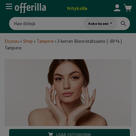
Yrityksille
Koko Suomi
Etusivu
»
Shop
»
Tampere
»
3 kerran Biorevitalisaatio | -69 % |
Tampere
LISÄÄ OSTOSKORIIN