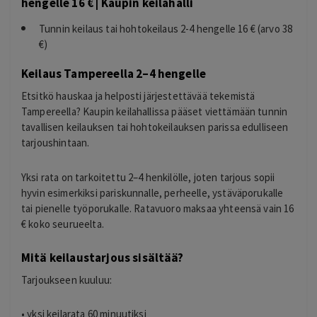
hengelle 16 € | Kaupin keilahalli
Tunnin keilaus tai hohtokeilaus 2-4 hengelle 16 € (arvo 38
€)
Keilaus Tampereella 2–4 hengelle
Etsitkö hauskaa ja helposti järjestettävää tekemistä
Tampereella? Kaupin keilahallissa pääset viettämään tunnin
tavallisen keilauksen tai hohtokeilauksen parissa edulliseen
tarjoushintaan.
Yksi rata on tarkoitettu 2–4 henkilölle, joten tarjous sopii
hyvin esimerkiksi pariskunnalle, perheelle, ystäväporukalle
tai pienelle työporukalle. Ratavuoro maksaa yhteensä vain 16
€ koko seurueelta.
Mitä keilaustarjous sisältää?
Tarjoukseen kuuluu:
• yksi keilarata 60 minuutiksi