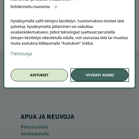
Page
Kohdennettu mainonta
6
6 / 60
of
Hyväksymällä sallit tietojesi käsittelyn. Suostumuksesi koskee tätä
60
palvelua, hyväksymättä jättäminen voi vaikuttaa
asiakaskokemukseesi. Jotkut teknologiat saattavat perustella
tietojen käsittelyä oikeutetulla edulla, voit vastustaa tätä tai muuttaa
muita asetuksia klikkaamalla "Asetukset" linkkiä.
Tietosuoja
ASETUKSET
HYVÄKSY KAIKKI
APUA JA NEUVOJA
Peruuta tilaus
Asiakaspalvelu