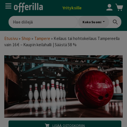
Yrityksille
Koko Suomi
Etusivu
»
Shop
»
Tampere
»
Keilaus tai hohtokeilaus Tampereella
vain 16 € – Kaupin keilahalli | Säästä 58 %
LISÄÄ OSTOSKORIIN