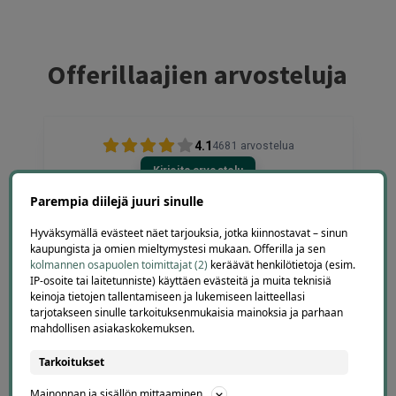
Offerillaajien arvosteluja
4.1
4681
arvostelua
Kirjoita arvostelu
Parempia diilejä juuri sinulle
Hyväksymällä evästeet näet tarjouksia, jotka kiinnostavat – sinun
kaupungista ja omien mieltymystesi mukaan. Offerilla ja sen
kolmannen osapuolen toimittajat (2)
keräävät henkilötietoja (esim.
Maria Kujala
IP-osoite tai laitetunniste) käyttäen evästeitä ja muita teknisiä
3 days ago
keinoja tietojen tallentamiseen ja lukemiseen laitteellasi
tarjotakseen sinulle tarkoituksenmukaisia mainoksia ja parhaan
Hyvä hintalaatu suhde, suositukset.
mahdollisen asiakaskokemuksen.
Lisätty
Tarkoitukset
Mainonnan ja sisällön mittaaminen