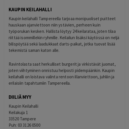
KAUPIN KEILAHALLI
Kaupin keilahalli Tampereella tarjoaa monipuoliset puitteet
hauskaan ajanviettoon niin ystävien, perheen kuin
työporukan kesken. Hallista löytyy 24 keilarataa, joten tilaa
riittää isommillekin ryhmille. Keilailun lisäksi käytössä on neljä
bilispöytää sekä laadukkaat darts-paikat, jotka tuovat lisää
tekemistä saman katon alle.
Ravintolasta saat herkulliset burgerit ja virkistävät juomat,
joten viihtyminen onnistuu helposti pidempäänkin. Kaupin
keilahalli on loistava valinta rentoon illanviettoon, juhliin ja
erilaisiin tapahtumiin Tampereella.
DIILIÄ MYY
Kaupin Keilahalli
Keilakuja 1
33520 Tampere
Puh: 03 3126 0500