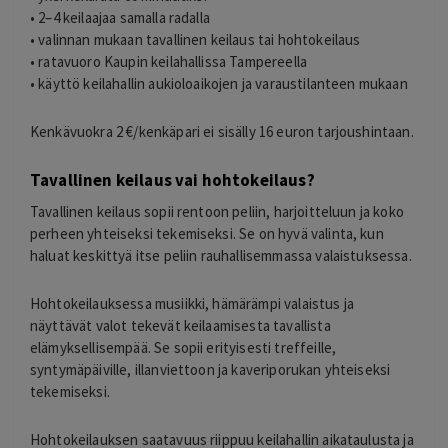
• 2–4 keilaajaa samalla radalla
• valinnan mukaan tavallinen keilaus tai hohtokeilaus
• ratavuoro Kaupin keilahallissa Tampereella
• käyttö keilahallin aukioloaikojen ja varaustilanteen mukaan
Kenkävuokra 2 €/kenkäpari ei sisälly 16 euron tarjoushintaan.
Tavallinen keilaus vai hohtokeilaus?
Tavallinen keilaus sopii rentoon peliin, harjoitteluun ja koko
perheen yhteiseksi tekemiseksi. Se on hyvä valinta, kun
haluat keskittyä itse peliin rauhallisemmassa valaistuksessa.
Hohtokeilauksessa musiikki, hämärämpi valaistus ja
näyttävät valot tekevät keilaamisesta tavallista
elämyksellisempää. Se sopii erityisesti treffeille,
syntymäpäiville, illanviettoon ja kaveriporukan yhteiseksi
tekemiseksi.
Hohtokeilauksen saatavuus riippuu keilahallin aikataulusta ja