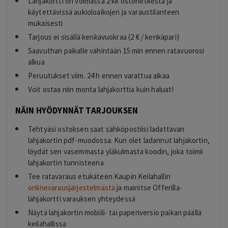
Lahjakortti on voimassa 2 kk ostohetkestä ja
käytettävissä aukioloaikojen ja varaustilanteen
mukaisesti
Tarjous ei sisällä kenkävuokraa (2 € / kenkäpari)
Saavuthan paikalle vähintään 15 min ennen ratavuorosi
alkua
Peruutukset viim. 24 h ennen varattua aikaa
Voit ostaa niin monta lahjakorttia kuin haluat!
NÄIN HYÖDYNNÄT TARJOUKSEN
Tehtyäsi ostoksen saat sähköpostiisi ladattavan
lahjakortin pdf-muodossa. Kun olet ladannut lahjakortin,
löydät sen vasemmasta yläkulmasta koodin, joka toimii
lahjakortin tunnisteena
Tee ratavaraus etukäteen Kaupin Keilahallin
onlinevarausjärjestelmästä
ja mainitse Offerilla-
lahjakortti varauksen yhteydessä
Näytä lahjakortin mobiili- tai paperiversio paikan päällä
keilahallissa