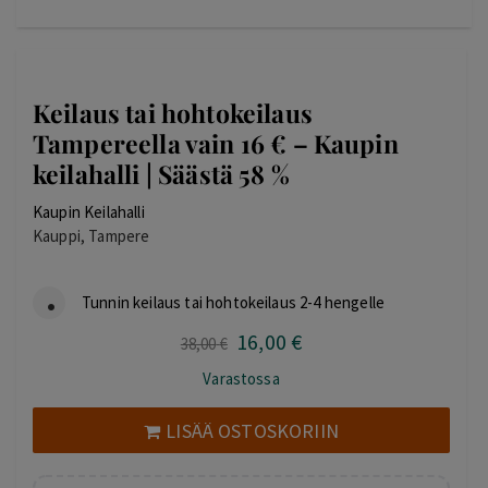
Keilaus tai hohtokeilaus
Tampereella vain 16 € – Kaupin
keilahalli | Säästä 58 %
Kaupin Keilahalli
Kauppi, Tampere
Tunnin keilaus tai hohtokeilaus 2-4 hengelle
16
,00
€
Alkuperäinen
Nykyinen
38
,00
€
hinta
hinta
Varastossa
oli:
on:
38,00 €.
16,00 €.
LISÄÄ OSTOSKORIIN