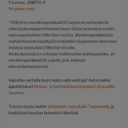
Y-tunnus: 2398735-4
Yrityksen sivut
*
Offerillan markkinapaikkadiilit tarjoavat valikoiduille
yhteistyökumppaneillemme tavan lisätä tarjouksia omalle
mainospaikalleen Offerillan sivuilla. Markkinapaikkadiilit
mahdollistavat kuluttajille entistäkin laajemman tarjonnan
erilaisia tarjouksia Offerillan sivuilla.
Koska kyseessä on yritysten hallinnoima mainospaikka, on
markkinapaikkadiilit suljettu pois kaikista
alennuskampanjoista.
Haluatko vertailla myös muita vaihtoehtoja? Katso kaikki
ajankohtaiset
keilaus- ja hohtokeilaustarjoukset eri puolilla
Suomea
.
Tutustu myös muihin
tekemisen tarjouksiin Tampereella
ja
löydä lisää hauskaa tekemistä läheltäsi.